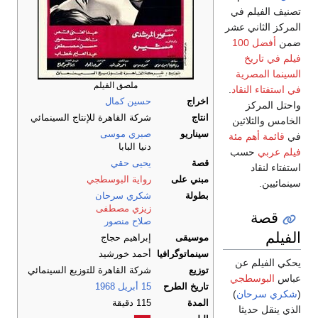
تصنيف الفيلم في
المركز الثاني عشر
ضمن
أفضل 100
فيلم في تاريخ
السينما المصرية
ملصق الفيلم
في استفتاء النقاد
.
اخراج
حسين كمال
واحتل المركز
انتاج
شركة القاهرة للإنتاج السينمائي
الخامس والثلاثين
سيناريو
صبري موسى
في
قائمة أهم مئة
دنيا البابا
فيلم عربي
حسب
قصة
يحيى حقي
استفتاء لنقاد
مبني على
رواية البوسطجي
سينمائيين.
بطولة
شكري سرحان
زيزي مصطفى
قصة
صلاح منصور
الفيلم
موسيقى
إبراهيم حجاج
سينماتوگرافيا
أحمد خورشيد
يحكي الفيلم عن
توزيع
شركة القاهرة للتوزيع السينمائي
عباس
البوسطجي
تاريخ الطرح
15 أبريل
1968
(
شكري سرحان
)
المدة
115 دقيقة
الذي ينقل حديثا