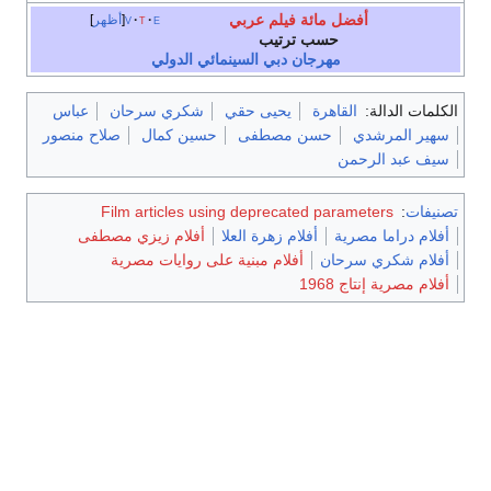
أفضل مائة فيلم عربي
e
t
v
أظهر
حسب ترتيب
مهرجان دبي السينمائي الدولي
الكلمات الدالة:
القاهرة
يحيى حقي
شكري سرحان
عباس
سهير المرشدي
حسن مصطفى
حسين كمال
صلاح منصور
سيف عبد الرحمن
تصنيفات
:
Film articles using deprecated parameters
أفلام دراما مصرية
أفلام زهرة العلا
أفلام زيزي مصطفى
أفلام شكري سرحان
أفلام مبنية على روايات مصرية
أفلام مصرية إنتاج 1968