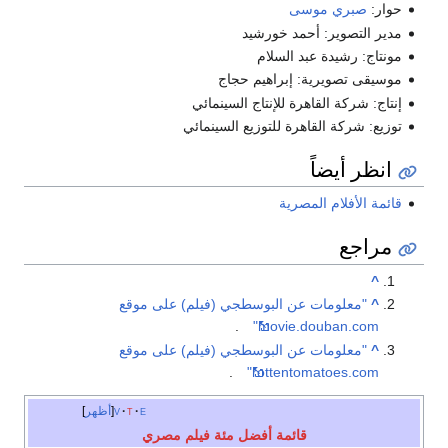
حوار:
صبري موسى
مدير التصوير: أحمد خورشيد
مونتاج: رشيدة عبد السلام
موسيقى تصويرية: إبراهيم حجاج
إنتاج: شركة القاهرة للإنتاج السينمائي
توزيع: شركة القاهرة للتوزيع السينمائي
انظر أيضاً
قائمة الأفلام المصرية
مراجع
^
^
"معلومات عن البوسطجي (فيلم) على موقع
.
movie.douban.com"
^
"معلومات عن البوسطجي (فيلم) على موقع
.
rottentomatoes.com"
e
t
v
أظهر
قائمة أفضل مئة فيلم مصري