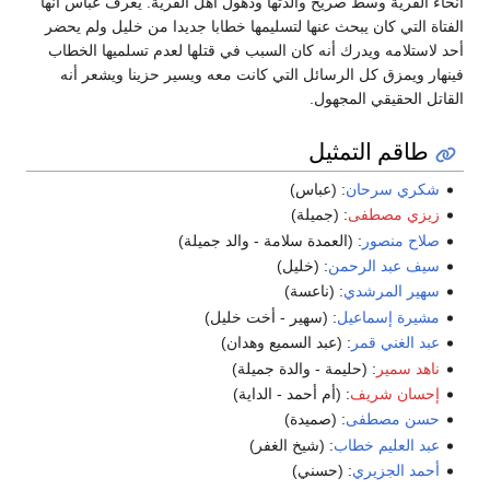
أنحاء القرية وسط صريخ والدتها وذهول أهل القرية. يعرف عباس أنها
الفتاة التي كان يبحث عنها لتسليمها خطابا جديدا من خليل ولم يحضر
أحد لاستلامه ويدرك أنه كان السبب في قتلها لعدم تسلميها الخطاب
فينهار ويمزق كل الرسائل التي كانت معه ويسير حزينا ويشعر أنه
القاتل الحقيقي المجهول.
طاقم التمثيل
شكري سرحان
: (عباس)
زيزي مصطفى
: (جميلة)
صلاح منصور
: (العمدة سلامة - والد جميلة)
سيف عبد الرحمن
: (خليل)
سهير المرشدي
: (ناعسة)
مشيرة إسماعيل
: (سهير - أخت خليل)
عبد الغني قمر
: (عبد السميع وهدان)
ناهد سمير
: (حليمة - والدة جميلة)
إحسان شريف
: (أم أحمد - الداية)
حسن مصطفى
: (صميدة)
عبد العليم خطاب
: (شيخ الغفر)
أحمد الجزيري
: (حسني)