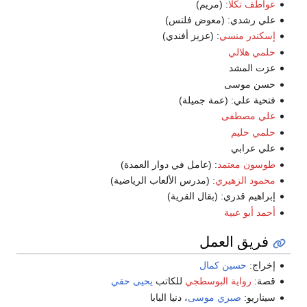
عواطف تكلا
: (مريم)
علي رشدي: (معوض فلتس)
إسكندر منسي
: (عزيز أفندي)
حلمي هلالي
عزت المشد
حسن موسى
فتحية علي: (عمة جميلة)
علي مصطفى
حلمي حليم
علي عرابي
طوسون معتمد
: (عامل في دوار العمدة)
محمود الزهيري
: (مدرس الألعاب الرياضية)
إبراهيم قدري: (بقال القرية)
أحمد أبو عبية
فريق العمل
إخراج:
حسين كمال
قصة:
رواية البوسطجي
للكاتب
يحيى حقي
سيناريو:
صبري موسى
، دنيا البابا