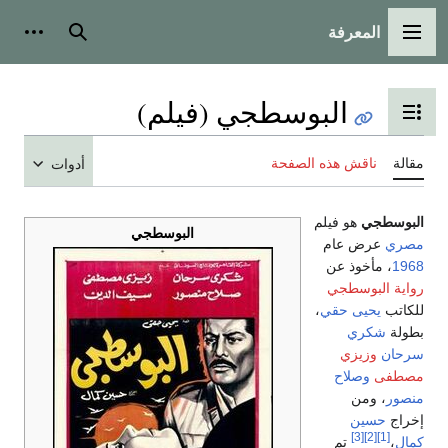
المعرفة
القائمة الرئيسية
بحث
أدوات
البوسطجي (فيلم)
تبديل عرض جدول المحتويات
مقالة
ناقش هذه الصفحة
أدوات
البوسطجي
هو فيلم
البوسطجي
مصري
عرض عام
1968
، مأخوذ عن
رواية البوسطجي
للكاتب
يحيى حقي
،
بطولة
شكري
سرحان
وزيزي
مصطفى
وصلاح
منصور
، ومن
إخراج
حسين
[3]
[2]
[1]
كمال
،
تم