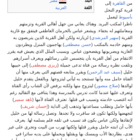
البلد
مصر
من
القاهرة
إلى
اللغة
العربية
قرية كوم النحل
بأسيوط
ليعمل
ناظرا لمكتب البريد. وهناك يعاني من جهل أهالي القرية وتزمتهم
ومعاملتهم له بجفاء. ويشعر عباس بالحرمان العاطفي فيتفق مع غازية
القرية (
سهير المرشدي
) لزيارته ولكن أهل القرية الذين يتربصون به
ومنهم خادمه بالمكتب (
حسن مصطفى
) يهاجمون المنزل ويطردون
الغازية ويضربونها ويفضحون عباس. وبسبب الملل الذي يعيش فيه يقرر
الانتقام من أهل القرية بأن يتجسس على رسائلهم ويعرف أسرارهم.
وتلفت نظره رسالة من فتاة تدعى جميلة (
زيزي مصطفى
) إلى حبيبها
خليل (
سيف عبد الرحمن
) ويقرر متابعه قصتهم التي يعرف منها أن
الفتاة حامل منه وأنها تستنجد به ليأتي ليتزوجها. وبالفعل يتقدم خليل
لوالدها (
صلاح منصور
) ليتزوج منها ولكنه يرفض لأن الشاب رأى الفتاة
وتعرف عليها عندما كانت تدرس بالمدرسة وهذا يتنافى مع التقاليد رغم
أنه اغتصب خادمته وتسبب في قتلها. تعترف الفتاة لأمها (
ناهد سمير
)
بأنها حامل وتطلب مساعدتها وتذهب إلى الداية (
إحسان شريف
)
لتجهضها ولكنها تكون قد سافرت ولا تجدها. وتصل رسالة لها من خليل
لإنقاذها ولكن عباس يكون قد تسبب في تلفه فلم يسلمه لها. يعرف
الأب أن ابنته حامل ويقرر قتلها ولكنها تهرب من البيت وتجري على غير
هدى، يطاردها الأب ويمسك بها ويقتلها ويحملها على يديه سائرا في