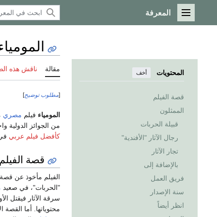
المعرفة
القائمة الرئيسية
المومياء (ف
مقالة
ناقش هذه ال
المحتويات
أخف
[
مطلوب توضيح
]
قصة الفيلم
الممثلون
المومياء
فيلم
مصري
م
قبيلة الحربات
من الجوائز الدولية واحتفلت به مه
كأفضل فيلم عربي
في استفتاء 
رجال الآثار "الأفندية"
تجار الآثار
قصة الفيلم
بالإضافة إلى
الفيلم مأخوذ عن قصة
فريق العمل
"الحربات"، في صعيد
م
سنة الإصدار
سرقة الآثار فيقتل الأو
انظر أيضاً
محتوياتها. أما القصة 