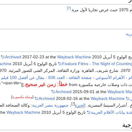
[7]
مرة.
رية
لولوج 5 أبريل 2010
Wayback Machine
2017-02-23 at the
Archived
Feature Films - The Night of Countin
تاريخ الولوج 5 أبريل 2010
achine
1
. شارع شريف، القاهرة: وزارة الثقافة، المركز الفنى للصور المرئية. 1970. p. 76.
 الأسبوعي - صفحة الثقافة - العدد 836 - مقال عن أفضل 100 فيلم مصري - بتاريخ 21 مارس 2007
<span title=" منذ
خطأ: زمن غير صحيح.
ت ذات وصلات خارجية مكسورة from
]]
Archived
2015-09-01 at the
Wayback Ma
[
وصلة مكسورة
]
ي
Wayback Machine
2018-02-16 at the
Archived
[
؟
]
ع.. أشرار السينما المصرية
.
الجيزة
،
جمهورية مصر العربية
: وكالة الصحافة العربية.
دة بيانات الأفلام العربية
تاريخ الولوج 5 أبريل 2010
Wayback Machine
 the
جية