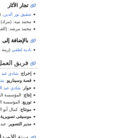
تجار الآثار
شفيق نور الدين
: 
محمد نبيه: (مراد)
محمد مرشد: (الغر
بالإضافة إلى
نادية لطفي
(زينة 
فريق العمل
إخراج
:
شادي عبد ا
قصة وسيناريو
:
شاد
حوار
:
شادي عبد ال
إنتاج
: المؤسسة الم
توزيع
: المؤسسة ال
مونتاج
: كمال أبو ال
موسيقى تصويرية
:
مدير التصوير
: عبد
سنة الإصدا