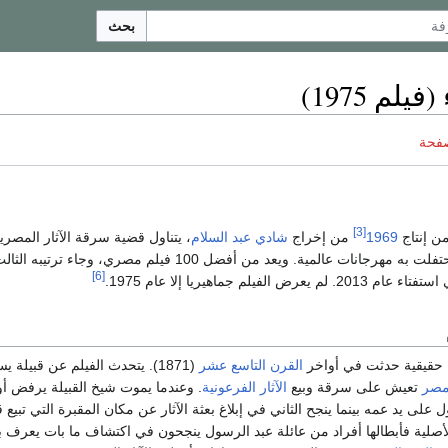
بحث
يلم 1975)
صفحة
[3]
ن إنتاج
1969
من إخراج
شادي عبد السلام
، يتناول قضية سرقة الآثار المصرية
رجانات عالمية. ويعد من أفضل 100 فيلم مصري، وجاء ترتيبه الثالث.
[6]
عام 2013. لم يعرض الفيلم جماهيريا إلا عام 1975.
 حقيقية حدثت في أواخر
القرن التاسع عشر
(1871). يتحدث الفيلم عن قبيلة ي
صر
تعيش على سرقة وبيع
الآثار الفرعونية
. وعندما يموت شيخ القبيلة يرفض أو
ل على يد عمه بينما ينجح الثاني في إبلاغ بعثة الآثار عن مكان المقبرة التي تبيع ق
الأصلية فأبطالها أفراد من عائلة عبد الرسول ينجحون في اكتشاف ما بات يعرف ب