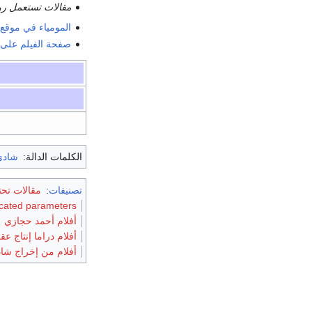
مقالات تستعمل روا
المومياء في موقع
صفحة الفيلم على 
الكلمات الدالة:
شادي
تصنيفات
:
مقالات تحت
ecated parameters
أفلام أحمد حجازي
أفلام دراما إنتاج عقد 70
أفلام من إخراج شاد