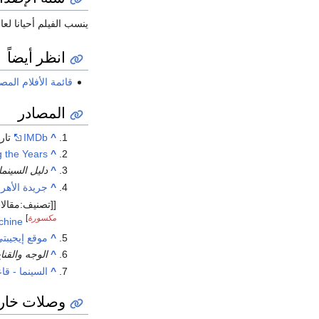
ينسب الفيلم أحيانا لعام 1975 حيث عرض تجاريا لأول 
انظر أيضاً
قائمة الأفلام المص
المصادر
^
IMDb
تاريخ ا
g the Years
^
^
دليل السينما 970
^
جريدة الأهرام - الأهرام
[[تصنيف:مقالا
مكسورة
]
chine
^
موقع إيجيبت
^
الوجه والقنا
^
السينما - قاع
وصلات خار