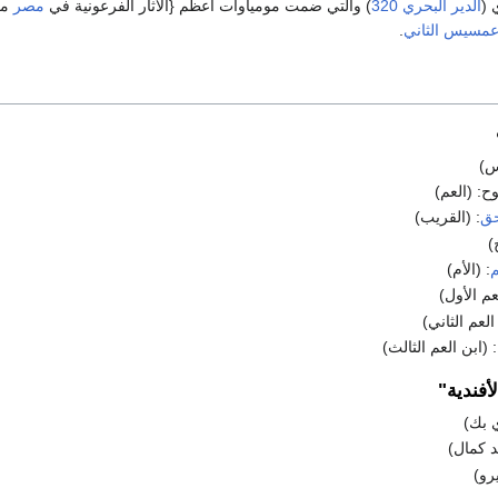
 (
الدير البحري 320
) والتي ضمت مومياوات أعظم {الآثار الفرعونية في
مصر
من
مسيس الثاني
.
س)
وح: (العم)
حق
: (القريب)
)
م
: (الأم)
عم الأول)
لعم الثاني)
: (ابن العم الثالث)
لأفندية"
ي بك)
د كمال)
رو)