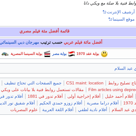
بط فنية بلا صلة مع ويكي داتا
 أرشيف الإنترنت
موقع السينما
قائمة أفضل مئة فيلم مصري
أفضل مائة فيلم عربي
حسب ترتيب
مهرجان دبي السينمائي 
بوابة عقد 1970
بوابة مصر
بوابة السينما المصرية
 عبد السلام
اج تصليح روابط
CS1 maint: location
جميع الصفحات التي تحتاج تنظيف
Film articles using depr
مقالات تستعمل روابط فنية بلا بيانات على ويكي د
أفلام أحمد خليل
أفلام إخراجية أولى
أفلام تدور في 1881
أفلام تدور ف
19
أفلام دراما مصرية
أفلام زوزو حمدي الحكيم
أفلام شفيق نور الدي
ي عبد السلام
أفلام نادية لطفي
أفلام اللغة العربية
علوم المصريات