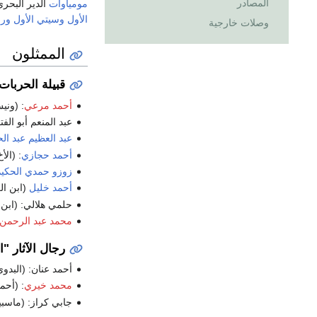
المصادر
مومياوات
الدير البحري
الأول
وسيتي الأول
ورع
وصلات خارجية
الممثلون
قبيلة الحربات
أحمد مرعي
: (وني
عبد المنعم أبو الفت
عبد العظيم عبد ال
أحمد حجازي
: (الأخ
زوزو حمدي الحكي
أحمد خليل
(ابن ال
حلمي هلالي: (ابن ا
محمد عبد الرحمن
رجال الآثار "ا
أحمد عنان: (البدو
محمد خيري
: (أحم
جابي كراز: (ماسبي