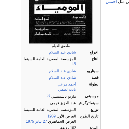
 مثل
أحمس
ملصق الفيلم
اخراج
شادي عبد السلام
انتاج
المؤسسة المصرية العامة للسينما
[1]
سيناريو
شادي عبد السلام
قصة
شادي عبد السلام
بطولة
أحمد مرعي
نادية لطفي
[2]
موسيقى
ماريو ناشيمبيني
سينماتوگرافيا
عبد العزيز فهمي
توزيع
المؤسسة المصرية العامة للسينما
تاريخ الطرح
العرض الأول
1969
العرض الجماهيري
27 يناير
1975
المدة
102 دقيقة