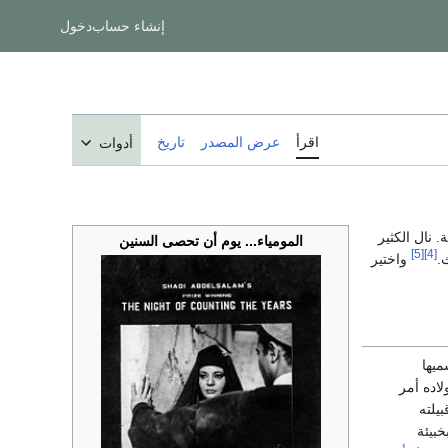
إنشاء حساب
دخول
اقرأ
عرض المصدر
تاريخ
أدوات
. نال الكثير
المومياء... يوم أن تحصى السنين
[5]
[4]
واختير
سميها
لاده أمر
بيلته
خبيئة