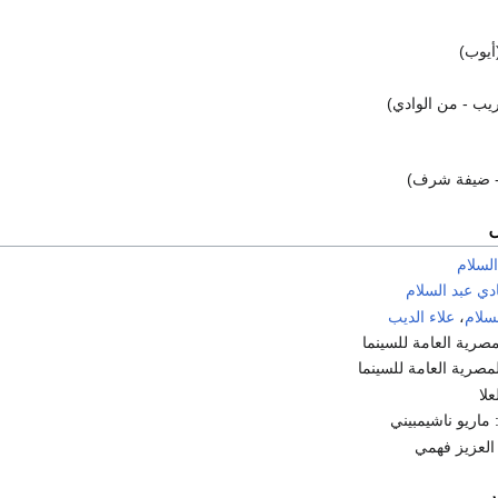
(أيوب)
يب - من الوادي)
- ضيفة شرف)
لسلام
ي عبد السلام
سلام
،
علاء الديب
صرية العامة للسينما
مصرية العامة للسينما
علا
 ماريو ناشيمبيني
 العزيز فهمي
ر