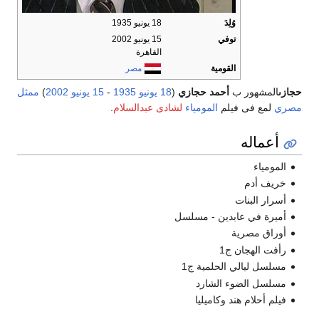
وُلِدَ
18 يونيو 1935
توفي
15 يونيو 2002
القاهرة
القومية
مصر
حجازى
المشهور ب
أحمد حجازي
(
18 يونيو
1935
-
15 يونيو
2002
)
ممثل
مصري
لمع فى فيلم
المومياء
لشادى عبدالسلام
.
أعماله
المومياء
خريف أدم
أسرار البنات
أميرة في عابدين - مسلسل
أوراق مصرية
رأفت الهجان ج1
مسلسل ليالي الحلمية ج1
مسلسل الضوء الشارد
فيلم أحلام هند وكاميليا