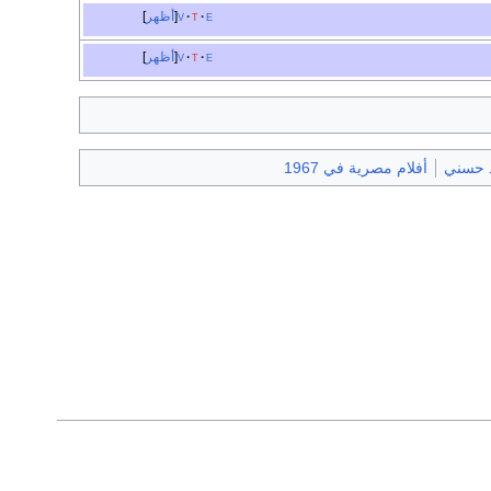
e
t
v
أظهر
e
t
v
أظهر
د حسني
أفلام مصرية في 1967