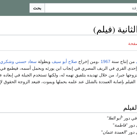
بحث
ثانية (فيلم)
صفحة
من إنتاج سنة
1967
،ومن إخراج
صلاح أبو سيف
وبطولة
سعاد حسني
وشكري 
حدى القري في الريف المصري في إنجاب ابن يورثه وبحمل أسمه، فيطمع في خ
زوجها جبرا، من خلال تهديده بتلفيق تهمه له، ولكنها تستخدم الجيلة في إبعاده ع
ى الفيلم بإصابة العمددة بالشلل عند علمه بحملها ويموت، فتيعد الزوجة الحقوق لإ
فيلم
في دور
"أبو العلا"
دور "
فاطمة
"
 دور "
العمدة عتمان
"