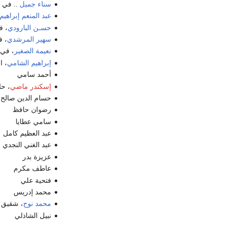
سناء جميل
.. في د
عبد المنعم إبراهيم
حسـن البارودي
، ف
سهير المرشدي
، ف
نعيمة الصغير
، في
إبراهيم الشامي
، ا
أحمد سامي
إسكندر ماضي
، حل
حسام الدين صالح
رضوان حافظ
سامي عطايا
عبد العظيم كامل
عبد الغني النجدي
عزيزة بدر
عاطف مكرم
فتحية علي
محمد إدريس
محمد نوح
، شقيق 
نبيل الشاذلي