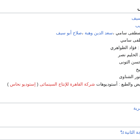
سيف
ب
مصطفى سامي ،
سعد الدين وهبة
،
صلاح أبو سيف
طفى سامي
 فؤاد الظواهري
 الحليم نصر
سن التونى
يخ
ور الشناوى
يض والطبع : أستوديوهات
شركة القاهرة للإنتاج السينمائى
(
إستوديو نحاس
)
رية
 الثانية