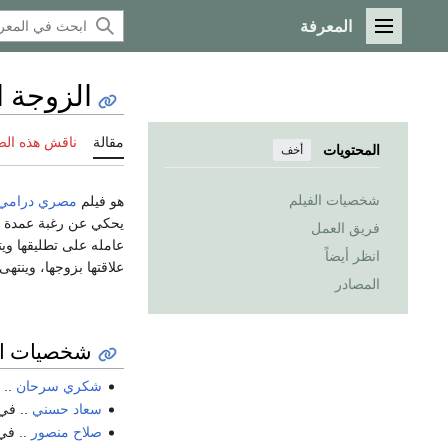
المعرفة
القائمة الرئيسية
الزوجة ال
مقالة
ناقش هذه ال
المحتويات
أخف
شخصيات الفيلم
هو فيلم
مصري
درامي
يحكي عن رغبة عمدة إ
فريق العمل
عامله على تطليقها ويت
انظر أيضاً
علاقتها بزوجها، وينته
المصادر
شخصيات ال
شكري سرحان
.. 
سعاد حسني
.. في 
صلاح منصور
.. في