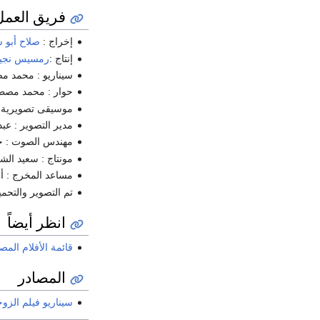
فريق العمل
إخراج :
صلاح أبو 
إنتاج :
رمسيس نجي
سيناريو : محمد 
حوار : محمد مص
موسيقى تصويرية :
مدير التصوير : عبد
مهندس الصوت : ح
مونتاج : سعيد الش
مساعد المخرج : أن
تم التصوير والتحم
انظر أيضاً
قائمة الأفلام المص
المصادر
سيناريو فيلم الزوجة