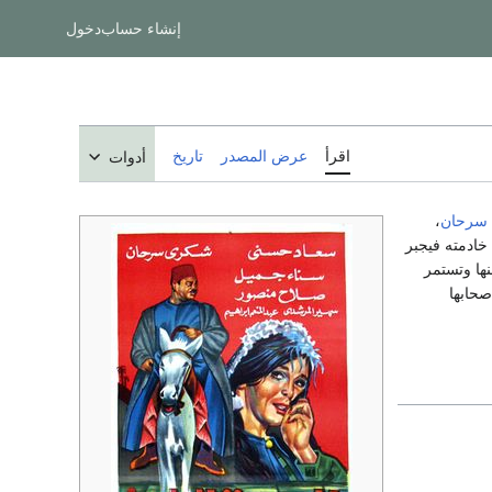
إنشاء حساب
دخول
اقرأ
عرض المصدر
تاريخ
أدوات
سرحان
،
ادمته فيجبر
نها وتستمر
صحابها