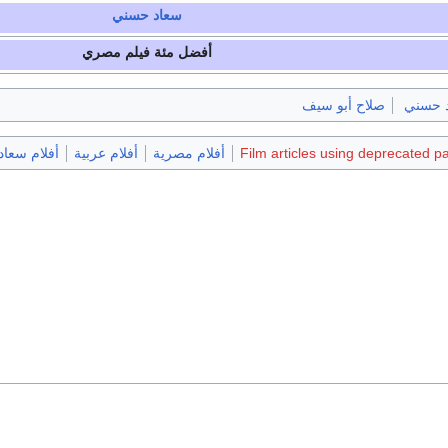
سعاد حسني
أفضل مئة فيلم مصري
 حسني
صلاح أبو سيف
Film articles using deprecated p
أفلام مصرية
أفلام عربية
أفلام سعا