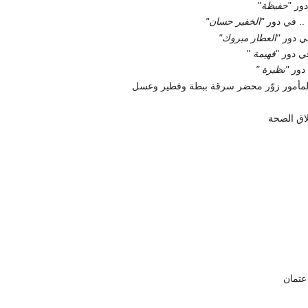
ور "
حفيظة
"
.. في دور
"الخفير حسان"
ي دور
"العطار مبروك"
ي دور "
فهيمة
"
 دور
"نظيرة "
لمأمور زوّر محضر سرقة ببطة وفطير وعسل
اق الصحة
عتمان