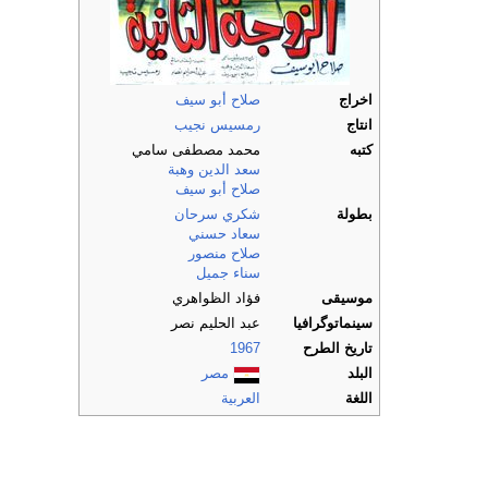
اخراج
صلاح أبو سيف
انتاج
رمسيس نجيب
كتبه
محمد مصطفى سامي
سعد الدين وهبة
صلاح أبو سيف
بطولة
شكري سرحان
سعاد حسني
صلاح منصور
سناء جميل
موسيقى
فؤاد الظواهري
سينماتوگرافيا
عبد الحليم نصر
تاريخ الطرح
1967
البلد
مصر
اللغة
العربية