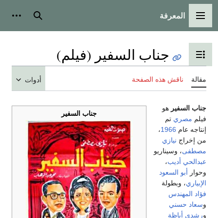
المعرفة
القائمة الرئيسية
بحث
أدوات
جناب السفير (فيلم)
تبديل عرض جدول المحتويات
مقالة
ناقش هذه الصفحة
أدوات
جناب السفير
هو
جناب السفير
فيلم
مصري
تم
إنتاجه عام
1966
،
من إخراج
نيازي
مصطفى
، وسيناريو
عبدالحي أديب
،
وحوار
أبو السعود
الإبياري
، وبطولة
فؤاد المهندس
و
سعاد حسني
و
رشدي أباظة