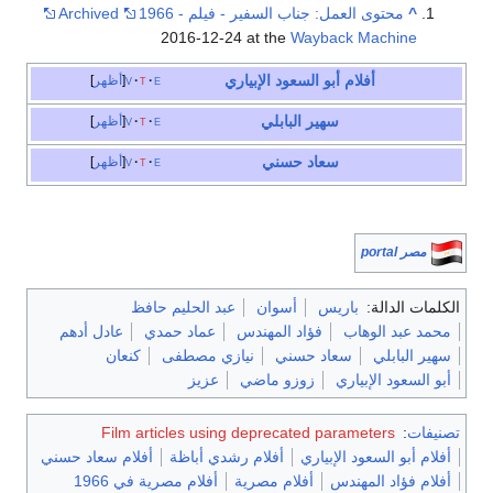
^
محتوى العمل: جناب السفير - فيلم - 1966
Archived
2016-12-24 at the
Wayback Machine
أفلام أبو السعود الإبياري
e
t
v
أظهر
سهير البابلي
e
t
v
أظهر
سعاد حسني
e
t
v
أظهر
مصر portal
الكلمات الدالة:
باريس
أسوان
عبد الحليم حافظ
محمد عبد الوهاب
فؤاد المهندس
عماد حمدي
عادل أدهم
سهير البابلي
سعاد حسني
نيازي مصطفى
كنعان
أبو السعود الإبياري
زوزو ماضي
عزيز
تصنيفات
:
Film articles using deprecated parameters
أفلام أبو السعود الإبياري
أفلام رشدي أباظة
أفلام سعاد حسني
أفلام فؤاد المهندس
أفلام مصرية
أفلام مصرية في 1966