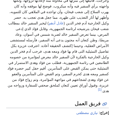
وخرجت، فاتبعها إلى منزلها في محاولة منه لإعادتها لزوجها، ولكنها
واجهته برأي السفير فيه وأنه ميكروب، فوضح لها موقفه وأنه كان
يهرب السلاح إلى شعب فيحان، وأن تواجده في الملاهي كان للتمويه،
وأظهر لها أثار التعذيب على ظهره، مما جعل هدى تعجب به. حضر
وكيل الخارجية آدم فخر الدين (
عادل أدهم
) ليخبر السفير خالد بمطالب
شعب فيحان بترشيحه لرئاسة الجمهورية، وقابل فؤاد الذي إدعى
المرض، بينما تعرض السفير خالد لضربة شمس في أسوان، وعاد
مريضًا، وظن كنعان أنه مجنون يدعى أنه السفير، فأرسله لمستشفى
الأمراض العقلية، وحينما إكتشف الحقيقة أعاده. اعترفت عزيزة بكل
تفاصيل التمثيلية التى قام بها فؤاد ومعه هدى، فرحب آدم فخر الدين
وكيل الخارجية بالفكرة لأن السفير خالد معرض لمؤامرة من خصومه
الطامعين في رئاسة الجمهورية، فطلب من فؤاد وهدى الاستمرار في
التمثيلية حتى يمكن القبض على المتآمرين. أقيم حفل كبير حضره فؤاد
كسفير ومعه هدى كحرم السفير، وتم القبض على المتآمرين والعفو
عن فؤاد وهدى لشجاعتهم في مواجهة المؤامرة، وتم زواج فؤاد من
عزيزة، وقبول أوراق تعيين كنعان كملحق صحفي للسفارة وزواجه من
[1]
هدى.
فريق العمل
إخراج:
نيازي مصطفى