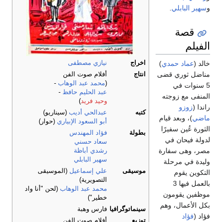
و
سهير البابلي
.
قصة
الفيلم
اخراج
نيازي مصطفى
خالد (
عماد حمدي
)
مناضل ثوري قضى
انتاج
أفلام صوت الفن
(
محمد عبد الوهاب
-
5 سنوات في
عبد الحليم حافظ
-
المنفى مع زوجته
وحيد فريد
)
راندا (
زوزو
كتبه
عبدالحي أديب
(سيناريو)
ماضي
)، وبعد قيام
أبو السعود الإبياري
(حوار)
الثورة عُين سفيرًا
بطولة
فؤاد المهندس
لدولة فيحان في
سعاد حسني
مصر، وهى سفارة
رشدي أباظة
سهير البابلي
وليدة في مرحلة
موسيقى
علي إسماعيل
(الموسيقى
التكوين يقوم
التصويرية)
بالعمل فيها 3
محمد عبد الوهاب
(لحن "أنا واد
موظفين يقومون
خطير")
بكل الأعمال، وهم
سينماتوگرافيا
فارس وهبة
فؤاد (
فؤاد
توزيع
أفلام صوت الفن