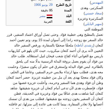
المهندس
)
تاريخ الطرح
29 يونيو
1966
السكرتير، وهدى
المدة
95 دقيقة
(
سعاد حسني
)
البلد
مصر
السكرتيرة وعزيزة
اللغة
العربية
(
سهير البابلي
)
الموظفة التي
تعمل بالمطبخ وهى خطيبة فؤاد. وحتى تصل أوراق اعتماد السفير، قرر
خالد السفر مع زوجته راندا إلى أسوان لمدة 15 يوم، وتم تعيين أحمد
كنعان (
رشدى أباظة
) ملحقًا صحفيًا بالسفارة، ورفض السفير خالد
التعيين لأنه يرى أن أحمد كنعان ميكروب، حيث كان يلهو في كباريهات
باريس مع الغواني أثناء كفاح شعب فيحان لنيل استقلاله. طلب خالد
من فؤاد أن يقوم بعمل بروفة البدلة الرسمية بدلًا منه كى يلحق
بالطائرة. لبس فؤاد البدلة وإستغرق في حلم أن يكون سفيرًا، وحلمت
معه هدى، فطلب منها ارتداء ملابس حرم السفير، وعاشا في الحلم،
وكان فؤاد معجبًا بهدى بعد أن مل من خطيبته عزيزة. حضر أحمد كنعان
وظن أن فؤاد وهدى هما السفير وحرمه، وأعلنت عزيزة غضبها من
فؤاد، فإضطرت هدى لأن تدعى أمام كنعان أن عزيزة شقيقتها. شاهد
كنعان كما شاهدت هدى عناقًا بين فؤاد وعزيزة في الحديقة، فظن
كنعان أن السفير يخون زوجته مع شقيقتها، فطلب من هدى أن تمسك
أعصابها ولا تغادر السفارة، بينما كانت هى عائدة إلى منزلها، ثم غافلته