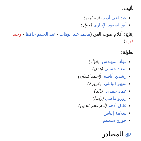
تأليف:
عبدالحي أديب
(سيناريو)
أبو السعود الإبياري
(حوار)
إنتاج:
أفلام صوت الفن (
محمد عبد الوهاب
-
عبد الحليم حافظ
-
وحيد
فريد
)
بطولة:
فؤاد المهندس
(فؤاد)
سعاد حسني
(هدى)
رشدي أباظة
(أحمد كنعان)
سهير البابلي
(عزيزة)
عماد حمدي
(خالد)
زوزو ماضي
(راندا)
عادل أدهم
(آدم فخر الدين)
سلامة إلياس
جورج سيدهم
المصادر