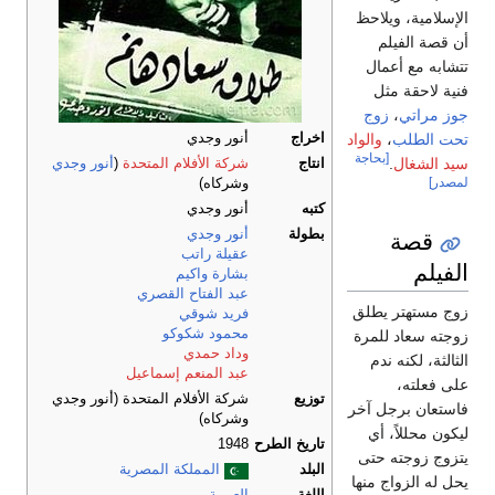
الإسلامية، ويلاحظ
أن قصة الفيلم
تتشابه مع أعمال
فنية لاحقة مثل
جوز مراتي
،
زوج
تحت الطلب
،
والواد
اخراج
أنور وجدي
[بحاجة
سيد الشغال
.
انتاج
شركة الأفلام المتحدة
(
أنور وجدي
لمصدر]
وشركاه)
كتبه
أنور وجدي
قصة
بطولة
أنور وجدي
عقيلة راتب
الفيلم
بشارة واكيم
عبد الفتاح القصري
زوج مستهتر يطلق
فريد شوقي
محمود شكوكو
زوجته سعاد للمرة
وداد حمدي
الثالثة، لكنه ندم
عبد المنعم إسماعيل
على فعلته،
توزيع
شركة الأفلام المتحدة (أنور وجدي
فاستعان برجل آخر
وشركاه)
ليكون محللاً، أي
تاريخ الطرح
1948
يتزوج زوجته حتى
البلد
المملكة المصرية
يحل له الزواج منها