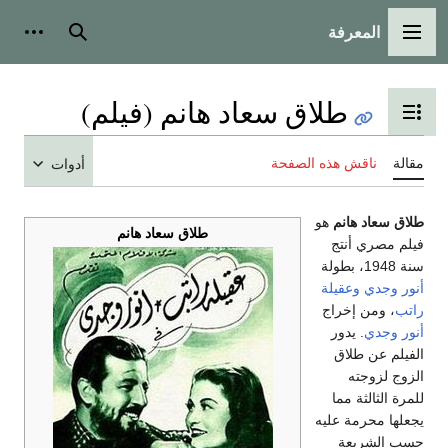
المعرفة
القائمة الرئيسية
بحث
أدوات
طلاق سعاد هانم (فيلم)
تبديل عرض جدول المحتويات
مقالة
ناقش هذه الصفحة
أدوات
طلاق سعاد هانم
هو
طلاق سعاد هانم
فيلم مصري أنتج
سنة 1948، بطولة
أنور وجدي
وعقيلة
راتب
، ومن إخراج
أنور وجدي
. يدور
الفيلم عن طلاق
الزوج لزوجته
للمرة الثالثة مما
يجعلها محرمة عليه
حسب الشريعة