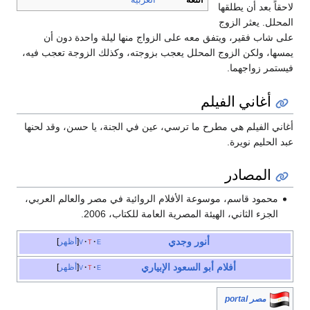
اللغة
العربية
لاحقاً بعد أن يطلقها
المحلل. يعثر الزوج
على شاب فقير، ويتفق معه على الزواج منها ليلة واحدة دون أن
يمسها، ولكن الزوج المحلل يعجب بزوجته، وكذلك الزوجة تعجب فيه،
فيستمر زواجهما.
أغاني الفيلم
أغاني الفيلم هي مطرح ما ترسي، عين في الجنة، يا حسن، وقد لحنها
عبد الحليم نويرة.
المصادر
محمود قاسم، موسوعة الأفلام الروائية في مصر والعالم العربي،
الجزء الثاني، الهيئة المصرية العامة للكتاب، 2006.
أنور وجدي
e
t
v
أظهر
أفلام أبو السعود الإبياري
e
t
v
أظهر
مصر portal