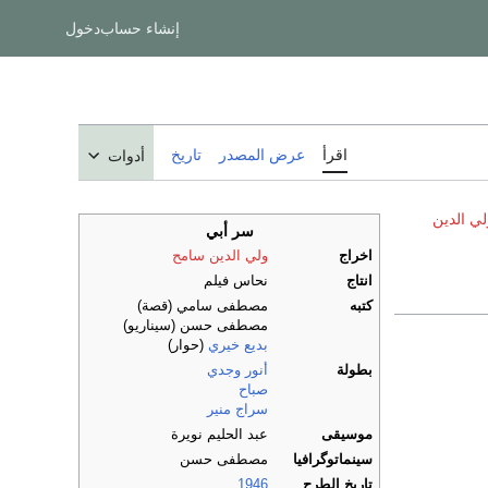
إنشاء حساب
دخول
اقرأ
عرض المصدر
تاريخ
أدوات
لي الدين
سر أبي
اخراج
ولي الدين سامح
انتاج
نحاس فيلم
كتبه
مصطفى سامي (قصة)
مصطفى حسن (سيناريو)
بديع خيري
(حوار)
بطولة
أنور وجدي
صباح
سراج منير
موسيقى
عبد الحليم نويرة
سينماتوگرافيا
مصطفى حسن
تاريخ الطرح
1946