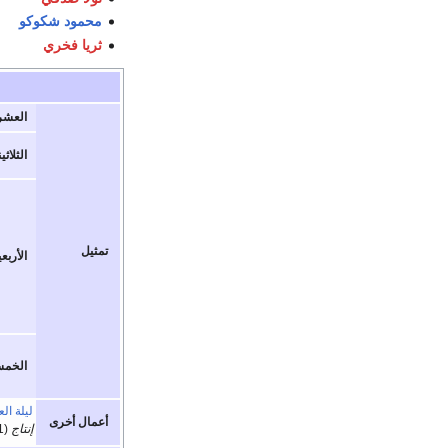
محمود شكوكو
ثريا فخري
العشر
الثلاثي
تمثيل
الأربع
الخمس
ليلة الع
أعمال أخرى
إنتاج
(1951)