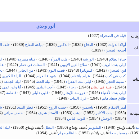
أنور وجدي
قبلة في الصحراء
(1927)
ينات
أولاد الذوات
(1932)
الدفاع
(1935)
الدكتور
(1939)
بياعة التفاح
(1939)
خلف ال
نات
أجنحة الصحراء
(1939)
حياة الظلام
(1940)
الورشة
(1940)
قلب المرأة
(1940)
فتاة متمردة
(1940)
ان
ليلى بنت الريف
(1941)
صلاح الدين الأيوبي
(1941)
الستات في خطر
(1942)
على
ابن الصحراء
(1942)
كليوباترا
(1943)
قضية اليوم
(1943)
من الجاني
(1944)
تح
كدب في كدب
(1944)
غرام وانتقام
(1944)
شهداء الغرام
(1944)
الزلة الكبرى
(1945)
ينات
مدينة الغجر
(1945)
ليلى بنت الفقراء
(1945)
ليلة الحظ
(1945)
ليلة الجمعة
(1945)
(1945)
قبلة في لبنان
(1945)
رجاء
(1945)
أحب البلدي
(1945)
أنا وابن عمي
(1946)
ليلى بنت الأغنياء
(1946)
عروسة للإيجار
(1946)
قلبي دليلي
(1947)
فاطمة
(1947)
طلاق سعاد هانم
(1948)
غزل البنات
(1949)
أمير الانتقام
(1950)
ياسمين
(1950)
حبيب الروح
(1951)
قطر الندى
(1951)
ش
(1953)
بنت الأكابر
(1953)
دهب
(1953)
الأستاذ شرف
(1954)
خطف مراتي
(1954)
ينات
(1954)
الوحش
(1954)
قلوب الناس
(1954)
يد
تأليف وإنتاج
(1949)
المليونير
تأليف وإنتاج
(1950)
البطل
تأليف وإنتاج
(1950)
ليلة ال
مسمار جحا
تأليف وإنتاج
(1952)
الظلم حرام
تأليف
(1954)