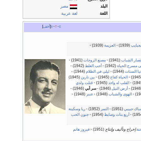
البلد
مصر
اللغة
لغة عربية
e
t
v
أخف
حبايب
(1939)
العزيمة
(1939)
تصار الشباب
(1941)
مصنع الزوجات
(1941)
 مسرح الحياة
(1942)
أحب الغلط
(1942)
يا الستات
(1944)
ليلى في الظلام
(1944)
الحياة كفاح
(1945)
بين نارين
(1945)
القلب له واحد
(1945)
قتلت ولدي
أرض النيل
(1946)
سر أبي
(1946)
الهوى والشباب
(1948)
عنبر
(1948)
باك حبيبي
(1951)
النمر
(1952)
ريا وسكينة
أربع بنات وضابط
(1954)
جنون الحب
حنة
إخراج وتأليف وإنتاج
(1951)
فيروز هانم