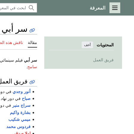
المعرفة
القائمة الرئيسية
سر أبي (
مقالة
ناقش هذه ال
المحتويات
أخف
فريق العمل
سر أبي
فيلم سينمائي
سامح
.
فريق العمل
أنور وجدي
في دو
صباح
في دور
نهاد
سراج منير
في دو
بشارة واكيم
ميمي شكيب
فردوس محمد
لولا صدقي