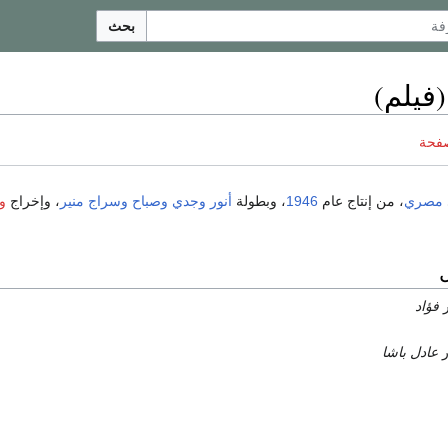
بحث
فيلم)
صفحة
مصري
، من إنتاج عام
1946
، وبطولة
أنور وجدي
وصباح
وسراج منير
، وإخراج
و
ر
فؤاد
ر
عادل باشا