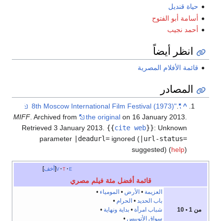
حياة قنديل
أسامة أبو الفتوح
أحمد نجيب
انظر أيضاً
قائمة الأفلام المصرية
المصادر
.
"8th Moscow International Film Festival (1973)"
^
MIFF
. Archived from
the original
on 16 January 2013
.
Retrieved
3 January
2013
.
{{
cite web
}}
:
Unknown
parameter
|deadurl=
ignored (
|url-status=
suggested) (
help
)
e
t
v
أخف
قائمة أفضل مئة فيلم مصري
العزيمة
•
الأرض
•
المومياء
•
باب الحديد
•
الحرام
•
من 1 • 10
شباب امرأة
•
بداية ونهاية
•
سواق الأتوبيس
•