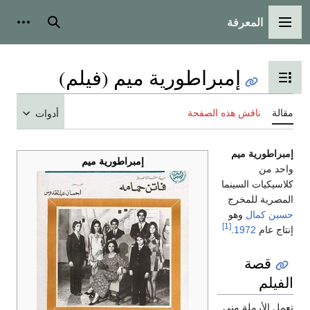
المعرفة
القائمة الرئيسية
بحث
أدوات
إمبراطورية ميم (فيلم)
تبديل عرض جدول المحتويات
مقالة
ناقش هذه الصفحة
أدوات
إمبراطورية ميم
إمبراطورية ميم
واحد من
كلاسيكيات السينما
المصرية للمخرج
حسين كمال
وهو
[1]
إنتاج عام
1972
.
قصة
الفيلم
تعمل الأرملة منى