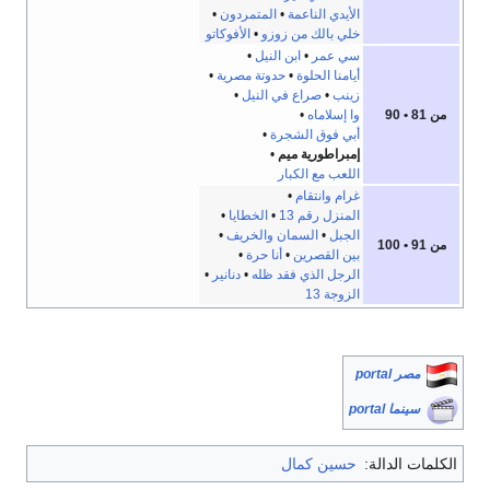
الأيدي الناعمة
•
المتمردون
•
خلي بالك من زوزو
•
الأفوكاتو
سي عمر
•
ابن النيل
•
أيامنا الحلوة
•
حدوتة مصرية
•
زينب
•
صراع في النيل
•
من 81 • 90
وا إسلاماه
•
أبي فوق الشجرة
•
إمبراطورية ميم
•
اللعب مع الكبار
غرام وانتقام
•
المنزل رقم 13
•
الخطايا
•
الجبل
•
السمان والخريف
•
من 91 • 100
بين القصرين
•
أنا حرة
•
الرجل الذي فقد ظله
•
دنانير
•
الزوجة 13
مصر portal
سينما portal
الكلمات الدالة:
حسين كمال