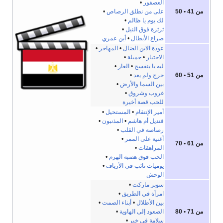
العصفور
•
من 41 • 50
على من نطلق الرصاص
•
لك يوم يا ظالم
•
ثرثرة فوق النيل
•
صراع الأبطال
•
أين عمري
عودة الابن الضال
•
المهاجر
•
الاختيار
•
جميلة
•
ليه يا بنفسج
•
العار
•
من 51 • 60
خرج ولم يعد
•
بين السما والأرض
•
غروب وشروق
•
للحب قصة أخيرة
أمير الإنتقام
•
المستحيل
•
قنديل أم هاشم
•
المذنبون
•
رصاصة في القلب
•
أغنية على الممر
•
من 61 • 70
المراهقات
•
الحب فوق هضبة الهرم
•
يوميات نائب في الأرياف
•
الوحش
سوبر ماركت
•
امرأة في الطريق
•
بين الأطلال
•
أبناء الصمت
•
من 71 • 80
الصعود إلى الهاوية
•
سلامة في خير
•