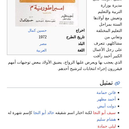
مديرة بوزارة
التربية والتعليم
وتعيش مع أولادها
الستة بمراحل
التعليم المختلفة
اخراج
حسين كمال
وتعاني من
تاريخ الطرح
1972
مشاكلهم، تتعرف
البلد
مصر
على رجل الأعمال
اللغة
العربية
الكبير أحمد رأفت
الذي يعجب بها ويعرض عليها الزواج، يضيق الأولاد ببعض توجيهات أمهم
فيقررون إجراء انتخابات لترشيح أحدهم.
تمثيل
فاتن حمامة
أحمد مظهر
دولت أبيض
سيف أبو النجا
لكنة اختار اسم شقيقه
خالد أبو النجا
كإسم شهرة له
هشام سليم
ليلى حمادة