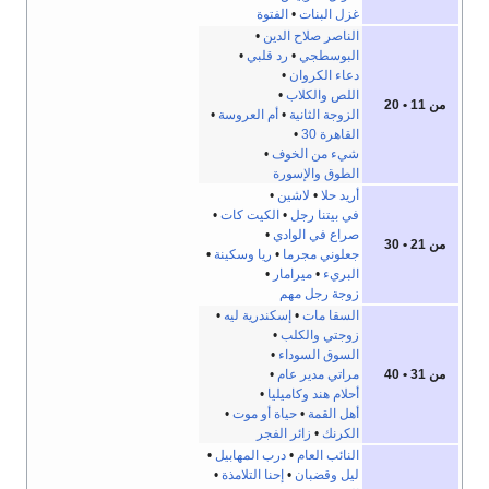
غزل البنات
•
الفتوة
الناصر صلاح الدين
•
البوسطجي
•
رد قلبي
•
دعاء الكروان
•
اللص والكلاب
•
من 11 • 20
الزوجة الثانية
•
أم العروسة
•
القاهرة 30
•
شيء من الخوف
•
الطوق والإسورة
أريد حلا
•
لاشين
•
في بيتنا رجل
•
الكيت كات
•
صراع في الوادي
•
من 21 • 30
جعلوني مجرما
•
ريا وسكينة
•
البريء
•
ميرامار
•
زوجة رجل مهم
السقا مات
•
إسكندرية ليه
•
زوجتي والكلب
•
السوق السوداء
•
من 31 • 40
مراتي مدير عام
•
أحلام هند وكاميليا
•
أهل القمة
•
حياة أو موت
•
الكرنك
•
زائر الفجر
النائب العام
•
درب المهابيل
•
ليل وقضبان
•
إحنا التلامذة
•