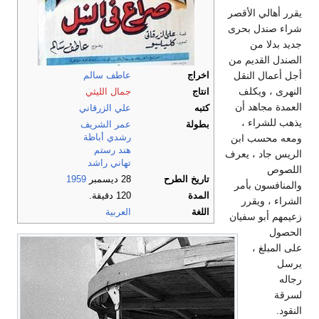
يقرر أهالي الأقصر
شراء صندل بحرى
جديد بدلا من
الصندل القديم من
أجل أعمال النقل
اخراج
عاطف سالم
النهرى ، ويكلف
انتاج
جمال الليثي
العمدة مجاهد أن
كتبه
علي الزرقاني
يذهب للشراء ،
بطولة
عمر الشريف
رشدي أباظة
ومعه محسب ابن
هند رستم
الريس جاد ، يعرف
تهاني راشد
اللصوص
تاريخ الطرح
28 ديسمبر
1959
والمنافسون بأمر
المدة
120 دقيقة.
الشراء ، ويقرر
اللغة
العربية
زعيمهم أبو سفيان
الحصول
على المبلغ ،
يرسل
رجاله
لسرقة
النقود.