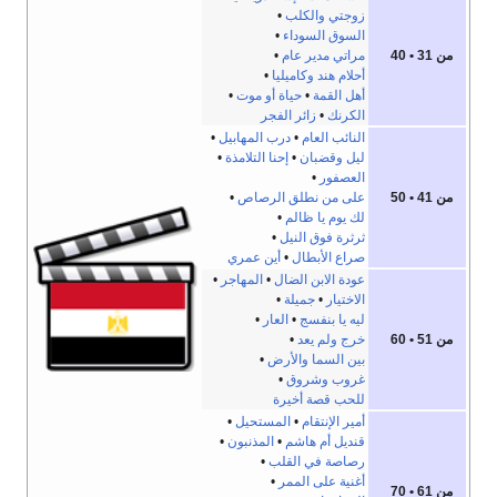
زوجتي والكلب
•
السوق السوداء
•
من 31 • 40
مراتي مدير عام
•
أحلام هند وكاميليا
•
أهل القمة
•
حياة أو موت
•
الكرنك
•
زائر الفجر
النائب العام
•
درب المهابيل
•
ليل وقضبان
•
إحنا التلامذة
•
العصفور
•
من 41 • 50
على من نطلق الرصاص
•
لك يوم يا ظالم
•
ثرثرة فوق النيل
•
صراع الأبطال
•
أين عمري
عودة الابن الضال
•
المهاجر
•
الاختيار
•
جميلة
•
ليه يا بنفسج
•
العار
•
من 51 • 60
خرج ولم يعد
•
بين السما والأرض
•
غروب وشروق
•
للحب قصة أخيرة
أمير الإنتقام
•
المستحيل
•
قنديل أم هاشم
•
المذنبون
•
رصاصة في القلب
•
أغنية على الممر
•
من 61 • 70