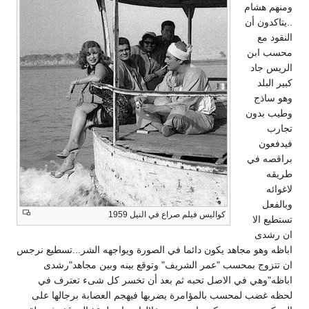
ومنهم هشام
..يتاكدون أن
النقود مع
محسب ابن
الريس جاد
كبير البلد
وهو ساذج
وطيب بدون
تجارب
فيدفعون
براقصه في
طريقه
لاغوائه
وبالفعل
كواليس فيلم صراع في النيل 1959
تستطيع الا
ان رشدى
اباظه وهو مجاهد يكون دائما في الصورة ويواجهه الشر...تسطيع نرجس
ان تتزوج بمحسب "عمر الشريف" وتوقع بينه وبين مجاهد"رشدى
اباظه"وهي في الاصل تحبه ثم بعد أن تخسر كل شىء تعترف في
لحظه غضب لمحسب بالمؤامرة يضربها فيهجم العصابة برجالها على