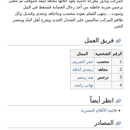
المركب وتدور معركه حاميه يعود خلالها مجاهد لينقذ الموقف ثم تتلقى
نرجس ضربه خاطئه من أحد رجال العصابة فتسقط في النيل
وتموت.....ينتهى الفيلم بعوده محسب وماجاهد ونجدى وقنديل وكل
طاقم المركب سالميين على الصندل الجديد ويفرح أهل البلد وينتصر
الخير.
فريق العمل
الرقم
الشخصية
الممثل
1
محسب
عمر الشريف
2
مجاهد
رشدي أباظة
3
نرجس
هند رستم
4
تهانى راشد
انظر أيضاً
قائمة الأفلام المصرية
المصادر