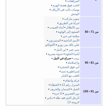
المراهقات
•
الحب فوق هضبة الهرم
•
يوميات نائب في الأرياف
•
الوحش
سوبر ماركت
•
امرأة في الطريق
•
بين الأطلال
•
أبناء الصمت
•
من 71 • 80
الصعود إلى الهاوية
•
سلامة في خير
•
الأيدي الناعمة
•
المتمردون
•
خلي بالك من زوزو
•
الأفوكاتو
سي عمر
•
ابن النيل
•
أيامنا الحلوة
•
حدوتة مصرية
•
زينب
•
صراع في النيل
•
من 81 • 90
وا إسلاماه
•
أبي فوق الشجرة
•
إمبراطورية ميم
•
اللعب مع الكبار
غرام وانتقام
•
المنزل رقم 13
•
الخطايا
•
الجبل
•
السمان والخريف
•
من 91 • 100
بين القصرين
•
أنا حرة
•
الرجل الذي فقد ظله
•
دنانير
•
الزوجة 13