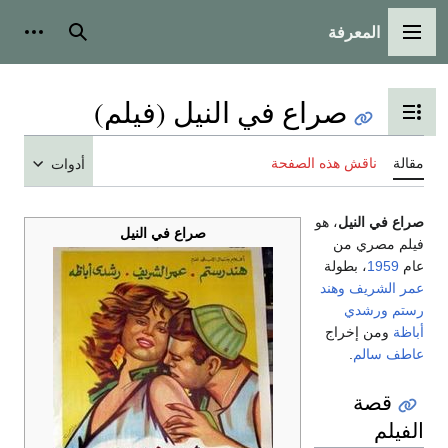
المعرفة
القائمة الرئيسية
بحث
أدوات
صراع في النيل (فيلم)
تبديل عرض جدول المحتويات
مقالة
ناقش هذه الصفحة
أدوات
صراع في النيل
، هو
صراع في النيل
فيلم مصري من
عام
1959
، بطولة
عمر الشريف
وهند
رستم
ورشدي
أباظة
ومن إخراج
عاطف سالم
.
قصة
الفيلم