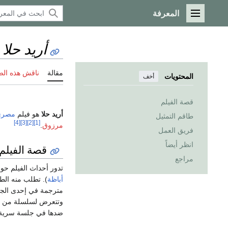
المعرفة
القائمة الرئيسية
أريد حلا
(
مقالة
ناقش هذه ال
المحتويات
أخف
قصة الفيلم
أريد حلا
هو فيلم
مصري
طاقم التمثيل
[4]
[3]
[2]
[1]
مرزوق
.
فريق العمل
انظر أيضاً
قصة الفيلم
مراجع
تدور أحداث الفيلم حول
أباظة
). تطلب منه الط
مترجمة في إحدى الجرا
وتتعرض لسلسلة من الم
ضدها في جلسة سرية و