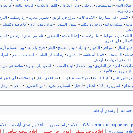
 صلاح الدين
•
البوسطجي
•
رد قلبي
•
دعاء الكروان
•
اللص والكلاب
•
الزوجة الثانية
•
أم العرو
والإسورة
ا
•
لاشين
•
في بيتنا رجل
•
الكيت كات
•
صراع في الوادي
•
جعلوني مجرما
•
ريا وسكينة
•
البري
مات
•
إسكندرية ليه
•
زوجتي والكلب
•
السوق السوداء
•
مراتي مدير عام
•
أحلام هند وكاميليا
•
لفجر
العام
•
درب المهابيل
•
ليل وقضبان
•
إحنا التلامذة
•
العصفور
•
على من نطلق الرصاص
•
لك يو
لأبطال
•
أين عمري
لابن الضال
•
المهاجر
•
الاختيار
•
جميلة
•
ليه يا بنفسج
•
العار
•
خرج ولم يعد
•
بين السما والأر
إنتقام
•
المستحيل
•
قنديل أم هاشم
•
المذنبون
•
رصاصة في القلب
•
أغنية على الممر
•
المراه
 نائب في الأرياف
•
الوحش
ماركت
•
امرأة في الطريق
•
بين الأطلال
•
أبناء الصمت
•
الصعود إلى الهاوية
•
سلامة في خير
•
لك من زوزو
•
الأفوكاتو
مر
•
ابن النيل
•
أيامنا الحلوة
•
حدوتة مصرية
•
زينب
•
صراع في النيل
•
وا إسلاماه
•
أبي فوق ال
انتقام
•
المنزل رقم 13
•
الخطايا
•
الجبل
•
السمان والخريف
•
بين القصرين
•
أنا حرة
•
الرجل 
 حمامة
رشدي أباظة
CS1 errors: unsupported 
أفلام دراما مصرية
أفلام رشدي أباظة
أفلام
فلام أمينة رزق
أفلام وحيد سيف
أفلام رجاء حسين
أفلام فتحية شاهين
أ