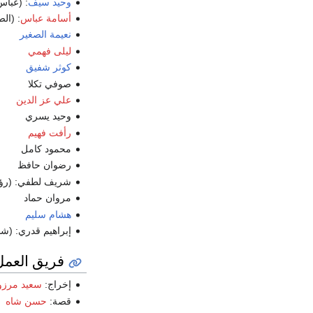
وحيد سيف
: (عباس
أسامة عباس
: (ال
نعيمة الصغير
ليلى فهمي
كوثر شفيق
صوفي تكلا
علي عز الدين
وحيد يسري
رأفت فهيم
محمود كامل
رضوان حافظ
شريف لطفي: (رؤ
مروان حماد
هشام سليم
إبراهيم قدري: (شا
فريق العمل
إخراج:
سعيد مرز
قصة:
حسن شاه