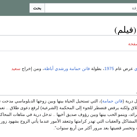
بحث
فيلم)
صفحة
عرض عام
1975
، بطولة
فاتن حمامة
ورشدي أباظة
، ومن إخراج
سعيد
 درية (
فاتن حمامة
)، التي تستحيل الحياة بينها وبين زوجها الدبلوماسي مدحت (
لاق ولكنه يرفض فتضطر للجوء إلى المحكمة (الشرعية) لرفع دعوى طلاق .. تع
ئد، وينمو الحب بينها وبين رؤوف صديق أخيها .. تدخل درية في متاهات المحاك
شاكل والعقبات التي تهدر كرامتها وتتعقد الأمور عندما يأتي الزوج بشهود زور
تخسر قضيتها بعد مرور أكثر من أربع سنوات”.