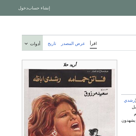
إنشاء حساب
دخول
اقرأ
عرض المصدر
تاريخ
أدوات
أريد حلا
رشدي
مل
م
 يشهدون