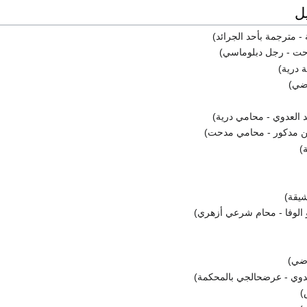
ل
 - مترجمة بأحد الجرائد)
حت - رجل دبلوماسي)
 درية)
اضي)
د العدوي - محامي درية)
ن مدكور - محامي مدحت)
)
شيقة)
و الوفا - محام شرعي أزهري)
اضي)
بدوي - عرضحالجي بالمحكمة)
)