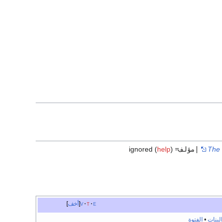
The 
|مؤلف=
ignored (
)
help
e
t
v
أخف
لبنات
•
الفتوة