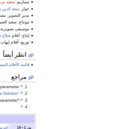
سيناريو:
سعيد مر
حوار:
سعد الدين و
مدير التصوير: مص
مونتاج: سعيد الشي
موسيقى تصويرية
إنتاج: أفلام
صلاح ذو
توزيع: أفلام إيهاب 
انظر أيضاً
قائمة الأفلام المص
مراجع
parameter
^
"Egypt's cinematic gems: I Want a Solution"
^
parameter
"Orid Hallan"
^
^
من 1 • 10
العزيم