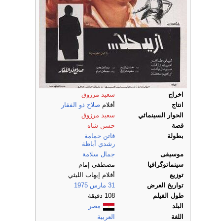
اخراج
سعيد مرزوق
انتاج
أفلام
صلاح ذو الفقار
الحوار السينمائي
سعيد مرزوق
قصة
حسن شاه
بطولة
فاتن حمامة
رشدي أباظة
موسيقى
جمال سلامة
سينماتوگرافيا
مصطفى إمام
توزيع
أفلام إيهاب الليثي
تواريخ العرض
31 مارس
1975
طول الفيلم
108 دقيقة
البلد
مصر
اللغة
العربية