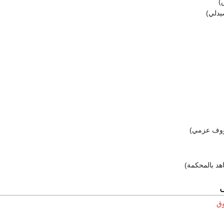
)
صيدلي)
وف عزمي)
هد بالمحكمة)
وق