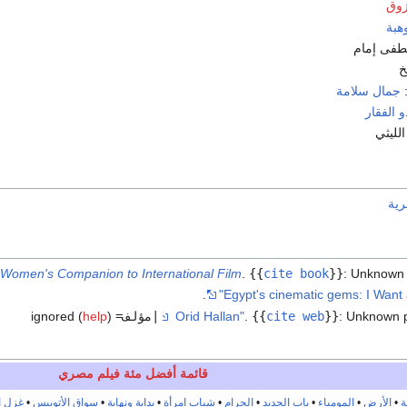
زوق
هبة
طفى إمام
خ
:
جمال سلامة
 الفقار
الليثي
رية
Women's Companion to International Film
.
{{
cite book
}}
:
Unknown 
.
Unknown 
:
}}
cite web
{{
.
|مؤلف=
ignored (
)
help
قائمة أفضل مئة فيلم مصري
ة
•
الأرض
•
المومياء
•
باب الحديد
•
الحرام
•
شباب امرأة
•
بداية ونهاية
•
سواق الأتوبيس
•
غزل ا