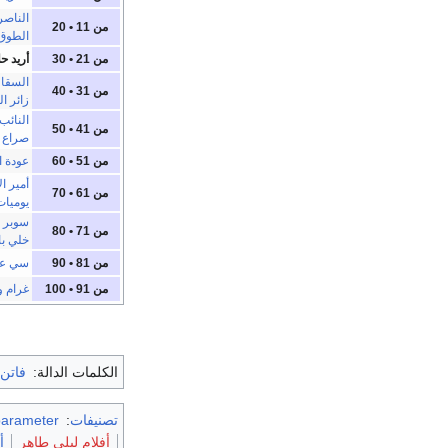
الناصر
من 11 • 20
الطوق 
من 21 • 30
أريد حل
السقا 
من 31 • 40
زائر ا
النائب 
من 41 • 50
صراع ا
من 51 • 60
عودة ا
أمير ال
من 61 • 70
يوميات
سوبر 
من 71 • 80
خلي با
من 81 • 90
سي ع
من 91 • 100
غرام و
الكلمات الدالة:
فاتن
تصنيفات
:
parameter
أفلام ليلى طاهر
أ