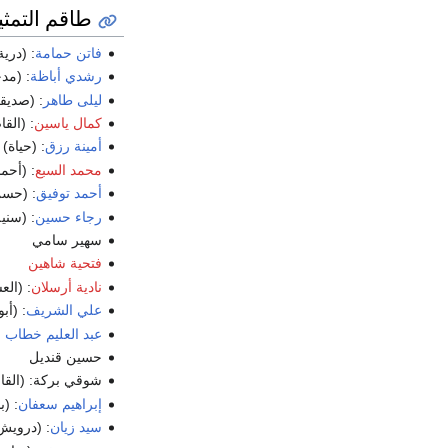
طاقم التمثي
فاتن حمامة
: (درية
رشدي أباظة
: (مد
ليلى طاهر
: (صديقة
كمال ياسين
: (الق
أمينة رزق
: (حياة)
محمد السبع
: (أحم
أحمد توفيق
: (حس
رجاء حسين
: (سنية
سهير سامي
فتحية شاهين
نادية أرسلان
: (الع
علي الشريف
: (أب
عبد العليم خطاب
حسين قنديل
شوقي بركة: (الق
إبراهيم سعفان
: (
سيد زيان
: (درويش