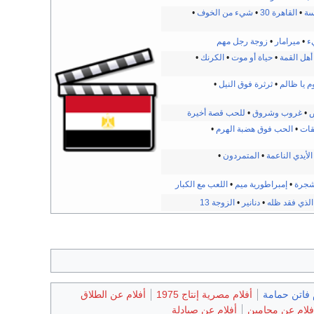
سة
•
القاهرة 30
•
شيء من الخوف
•
ء
•
ميرامار
•
زوجة رجل مهم
أهل القمة
•
حياة أو موت
•
الكرنك
•
م يا ظالم
•
ثرثرة فوق النيل
•
ض
•
غروب وشروق
•
للحب قصة أخيرة
قات
•
الحب فوق هضبة الهرم
•
الأيدي الناعمة
•
المتمردون
•
شجرة
•
إمبراطورية ميم
•
اللعب مع الكبار
الذي فقد ظله
•
دنانير
•
الزوجة 13
 فاتن حمامة
أفلام مصرية إنتاج 1975
أفلام عن الطلاق
فلام عن محامين
أفلام عن صيادلة