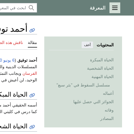
المعرفة
القائمة الرئيسية
أحمد تو
مقالة
ناقش هذه ال
المحتويات
أخف
الحياة المبكرة
أحمد توفيق
(
6 يونيو
0
المسلسلات الدينية وا
الحياة الشخصية
الفرسان
وبجانب التمث
الحياة المهنية
الوحيد، لن أعيش في ج
مسلسل السقوط في "بئر سبع"
الحياة المب
أعماله
الجوائز التي حصل عليها
أسمه الحقيقي أحمد مح
وفاته
كما درس في كليتي الح
المصادر
الحياة الش