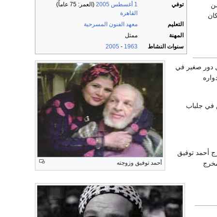
من
توفي
1 أغسطس
2005
(العمر: 75 عاماً)
القاهرة
ان
التعليم
معهد الفنون المسرحية
المهنة
ممثل
سنوات النشاط
1963
-
2005
 دور صغير في
واره
ش في جلباب
ج أحمد توفيق
مخرج
أحمد توفيق وزوجته