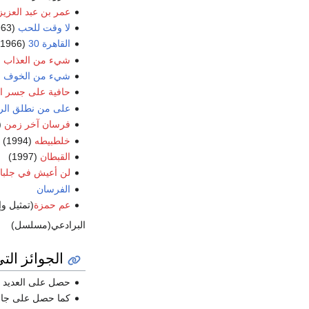
عمر بن عبد العزيز
لا وقت للحب
(1963)
القاهرة 30
(1966)
شيء من العذاب
969)
شيء من الخوف
969)
حافية على جسر ا
على من نطلق ال
فرسان آخر زمن
993)
خلطبيطه
(1994)
القبطان
(1997)
لن أعيش في جلبا
الفرسان
عم حمزة
(تمثيل وإخر
البرادعي(مسلسل)
الجوائز الت
حصل على العديد من
كما حصل على جائز