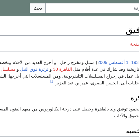
بحث
فيق
صفحة
193
-
1 أغسطس
2005
) ممثل ومخرج راحل ، و أخرج العديد من الأفلام وتخ
لتاريخية وقد شارك في عدة أفلام مثل
القاهرة 30
و
ثرثرة فوق النيل
و
مسلسل
يل عمل في إخراج المسلسلات التليفزيونية، ومن المسلسلات التي أخرجها: الشا
[1]
لباب أبي، الحسن البصري، عمر بن عبد العزيز.
كرة
مود توفيق ولد بالقاهرة وحصل على درجة البكالوريوس من معهد الفنون المسر
قوق والآداب .
خصية