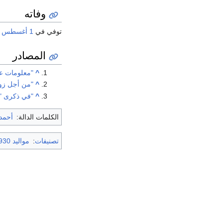
وفاته
توفي في
1 أغسطس
المصادر
^
"معلومات عن أحم
^
"من أجل زوجت
^
"في ذكرى "أ
الكلمات الدالة:
أحمد
تصنيفات
:
مواليد 1930