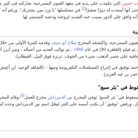
اب حسين
التي تتلمذت على يديه في معهد الفنون المسرحية. شاركته فى كثير 
[2]
ى أنها أسندت له دورًا صغيرًا
في مسلسلها “يا ورد مين يشتريك”، ورغم أنه ك
لا أنه وافق على الدور بسبب حبه الشديد لزوجته ودعمه المستمر لها.
ية
الفنون المسرحية، واكتشفه المخرج
صلاح أبو سيف
وقدمه للمرة الأولى من خلال
لم (القاهرة 30) في عام
1966
، ثم توالت العديد من أعماله ، ومن أبرز أد
، حافية على جسر الذهب، شيء من الخوف، ثرثرة فوق النيل، القبطان)،
حمد توفيق في إخراج المسلسلات التلفزيونية ومنها :- (الشاهد الوحيد، لن أعي
مر بن عبد العزيز).
ط في "بئر سبع"
[3]
لسقوط في” بئر السبع” توفي المخرج
نور الدمرداش
مخرج العمل
،وقام المخر
ل، ورفض “توفيق” أن يكتب أسمه على التتر ليظل اسم نور الدمرداش وحده ك