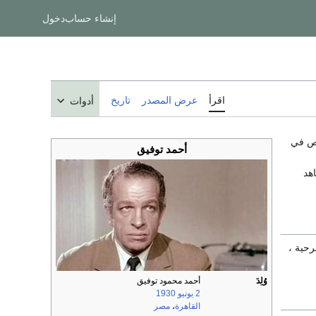
إنشاء حساب
دخول
اقرأ
عرض المصدر
تاريخ
أدوات
صص في
أحمد توفيق
هد
حية ،
وُلِدَ
أحمد محمود توفيق
2 يونيو
1930
القاهرة
،
مصر