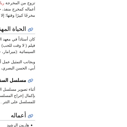
تزوج من المخرجة
رب
أعماله كمخرج منفذ، حت
مخرجًا كبيرًا وقتها؛ إ
الحياة المهن
كان أستاذاً في معهد 
فيلم ( لا وقت للحب) ، ثم في
السينمائية :(ميرامار
وبجانب التمثيل عمل أ
أبي، الحسن البصري، ع
مسلسل السقو
أثناء تصوير مسلسل ا
بإكمال إخراج المسلس
للمسلسل على التتر .
أعماله
هارون الرشيد