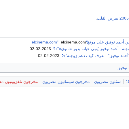
2005
بمرض القلب
.
د توفيق على موقع elcinema.com"
. elcinema.com.
ه.. أحمد توفيق يُنهي حياته بدور «ثانوي»"
. 2023-02-02.
حمد توفيق".. تعرف كيف دعم زوجته"
. 2023-02-02.
 توفيق
ممثلون مصريون
مخرجون سينمائيون مصريون
مخرجون تلفزيونيون م