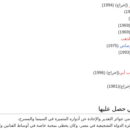
(إخراج) (1994)
(1
(1
لذهب
رصاص
(1975)
(1
ب أبي
(إخراج) (1996)
اج)(1981)
ي حصل عليها
 جوائز التقدير والإجادة عن أدواره المتميزة في السينما والمسرح،
ة الدولة التشجيعية في مصر، وكان يحظى بمحبة خاصة في أوساط الفنانين وا