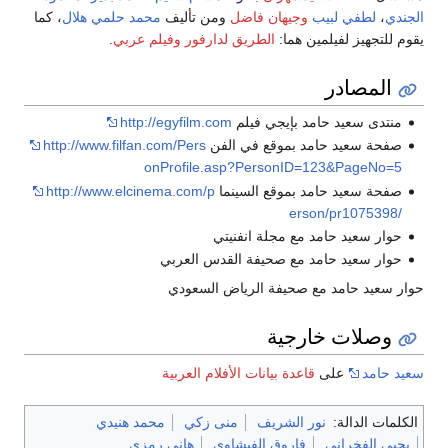
الجندي
،
لطفي لبيب
وجيهان فاضل
ومن تأليف
محمد حلمي هلال
، كما
يقوم للتجهيز لفيلمين هما:
الطريق لدارفور
وفيلم عربي
.
المصادر
منتدى سعيد حامد بإيجي فيلم
http://egyfilm.com
صفحة سعيد حامد بموقع في الفن
http://www.filfan.com/Pers
onProfile.asp?PersonID=123&PageNo=5
صفحة سعيد حامد بموقع السينما
http://www.elcinema.com/p
erson/pr1075398/
حوار سعيد حامد مع مجلة انفنيتي
حوار سعيد حامد مع صحيفة القدس العربي
حوار سعيد حامد مع صحيفة الرياض السعودي
وصلات خارجية
سعيد حامد
على
قاعدة بيانات الأفلام العربية
الكلمات الدالة:
نور الشريف
منى زكي
محمد هنيدي
يحيى الفخراني
فاروق الفيشاوي
هاني رمزي