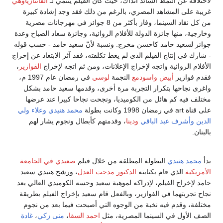
لاختلافه عن النمط السائد آنذاك، حيث كان الفيلم ينتمي لـ
الفانتازياوهي
غريبة على المشاهد المصري، بالرغم من ذلك فقد وجد إشادة كبيرة
من كل نقاد السينما، وفاز بأكثر من 8 جوائز في مهرجانات مصرية
وخارجية، منها جائزة الدولة للأفلام الروائية، وجائزة سعاد الصباح وعدة
جوائز لسعيد حامد كاحسن مخرج. ونسبة لأنّ سعيد حامد - حسب قوله
- شارك في إنتاج الفيلم الذي لم يغط تكلفته، فقد آثر الابتعاد عن إخراج
الأفلام الروائية واتجه لإخراج الإعلانات، ومن ثم اتجه لإخراج
الفوازير
،
فقدم فوازير
أبيض واسودمع
النجمة
لوسي
في رمضان عام 1997 م،
واغرى نجاحها بتكرار التجربة مرة أخرى، وقدمها سعيد حامد بشكل
مختلف فيه كم هائل من الكوميديا، ونجحت نجاحا كبيرا عند عرضها
على قناة art في رمضان 1998 وكانت بطولة
محمد هنيدي
وعلاء ولي
الدين
وأشرف عبد الباقي
ودينا
، وقدمتهم كأبطال ونجوم يشار لهم
بالبنان.
بدأ
محمد هنيدي
البطولة المطلقة من خلال فيلم
صعيدي في الجامعة
الأمريكية
الذي قام بكتابته
الدكتور مدحت العدل
، ورشح هنيدي سعيد
حامد لإخراج الفيلم، لإدراكه لموهبة سعيد وحسه الكوميدي العالي بعد
نجاح تجربتهما في الفوازير، وبالفعل قام سعيد بإخراج الفيلم بطريقة
مختلفة، وقدم فيه نخبة من الوجوه التي أصبحت فيما بعد من نجوم
الصف الأول في السينما المصرية، مثل
احمد السقا
،
منى زكي
،
غادة