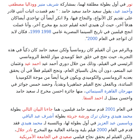
نور
في أول بطولة مطلقة لهما، بمشاركة
شريف منير
ووداليا مصطفى
وأحمد عيد
، يقول سعيد حامد سعيد حامد : " نعم قصدت اثبات أنني قادر
على تقديم كل الأنواع، والنجاح فيها، ولا انكر أيضاً أن تواجدي أيضاكان
هدفاً آخر، حيث أن هنيدي اتجه لفيلم جديد مع مخرج آخر، وأنا عملت
انجح فيلمين في تاريخ السينما المصرية عامي
1998
1999
، فكان لابد
ان اتواجد في العام
2000
".
وبالرغم من أن الفيلم كان رومانسياً ولكن سعيد حامد كان ذكياً في هذه
التجربة، حيث نجح في خلق خط كوميدي مواز للخط الرومانسي
الرئيسي في الفيلم، وذلك من خلال دوري أحمد عيد
احمد عيد
وعثمان
عبد المنعم، دون أن يخل بالسياق العام، ونجح الفيلم فعلاً في أن يحقق
بعديه الرومانسي والكوميدي ويكون قريبا أيضاً من موجة الكوميديا
السائدة، وبالفعل نجح الفيلم جماهيريا ونقدياً، وحصد خمس جوائز في
مهرجان القاهرة السينمائي
، منها جائزة احسن مخرج لـ سعيد حامد
واحسن ممثل لـ
احمد السقا
.
في العام
2001
قدم سعيد حامد فيلمين، هما
جاءنا البيان التالي
بطولة
محمد هنيدي
وحنان ترك
ورشة جريئة
بطولة
أشرف عبد الباقي
وياسمين عبد العزيز
في أول بطولة لها، وبالنسبة لـ
محمد هنيدي
فقد
قدم في العام
2000
فيلم بلية ودماغه العالية مع المخرج
نادر جلال
،
ولكن الفيلم لم يحقق نجاح فيلمي
صعيدي في الجامعة الأمريكية