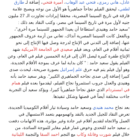
عادل
،
هاني رمزي
،
فتحي عبد الوهاب
،
أميرة فتحي
، إضافة لـ
طارق
لطفي
، ليحقق الفيلم نجاحاً جماهيرياً هو الأول من نوعه ويصبح علامة
فارقة في تاريخ السينما المصرية، محققا إيرادات تجاوزت الـ 27 مليون
جنيه لأول مرة في تاريخ السينما في مصر، وكتب النقاد بعد ذلك :
"سعيد حامد وهنيدي استطاعا أن يعيدا الجمهور للسينما مرة أخرى"،
وبالفعل كانت السينما المصرية آنذاك، تعاني من أزمة عزوف الجمهور
عنها، إضافة إلى التدني في الإنتاج لدرجة وصل فيها الإنتاج إلى نحو
ثمانية أفلام في العام، وبعد فيلم
صعيدي في الجامعة الأمريكية
شهد
الإنتاج طفرة كبيرة ليصل الآن إلى قرابة الخمسين فيلم في العام، وعن
الفيلم يقول سعيد حامد : " كان بداية لما عرف بموجة الأفلام الجديدة،
وهو أول فيلم يتم فيه حرق
علم إسرائيل
بصورة صريحة، ليحدث صدى
كبيرا إضافة إلى صدى نجاحه الجماهيري الكبير". ويقر سعيد حامد بأنه
وهنيدي والعدل جروب استثمروا نجاح الفيلم، ليقدموا بعده فيلم
همام
في امستردام
الذي حقق نجاحاً جماهيرياً كبيرا، ويؤكد سعيد أن التجربة
جاءت مختلفة أيضاً في قصتها وشكل تنفيذها.
بعد نجاح
محمد هنيدي
وسعيد حامد وسيادة تيار أفلام الكوميديا الجديدة،
تعرض النقاد للجيل الجديد بالنقد واتهمومهم بتعمد الاستسهال في
العمل والاتجاه لتقديم أفلام غير جادة وغير مؤثرة، هذه الاتهامات دفعت
بـ سعيد حامد للتحدي وخوض غمار فيلم مغاير للموجة السائدة، من
خلال فيلم
شورت وفانلة وكاب
مع النجم
احمد السقا
والنجمة
اللبنانية