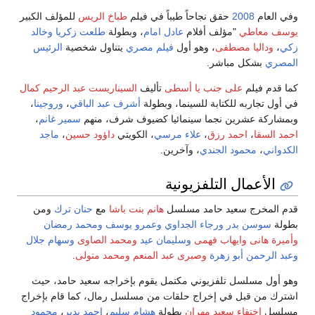
وفي العام
2008
حقق نجاحاً طيباً في فيلم
طباخ الريس
للمؤلف الكبير
يوسف معاطي
"مؤلف أفلام
عادل امام
، وبطولة
طلعت زكريا
وخالد
زكي
،
وداليا مصطفى
، وهو أول
فيلم مصري
يتناول شخصية
الرئيس
المصري
بشكل مباشر.
كما قدم فيلم
على جنب يا أسطى
تأليف
السيناريست عبد الرحيم كمال
في أول تجاربه للكتابة للسينما، وبطولة
أشرف عبد الباقي
،
وروجينا
،
وبمشاركة عشرين نجما سينمائيا كضيوف شرف، منهم
سمير غانم
،
احمد السقا
،
احمد رزق
،
علاء مرسي
، الكويتي
داؤود حسين
،
ماجد
الكدواني
،
محمود الجندي
، وآخرين.
الأعمال التلفزيونية
قدم المخرج سعيد حامد مسلسل
هانم بنت باشا
مع
حنان ترك
ومن
بطولة
سوسن بدر
ورجاء الجداوي
وعمرو يوسف
ومحمد رمضان
وأميرة هانى
وايهاب فهمى
وسليمان عيد
ومحمد الصاوى
وسهام جلال
وعبد الرحمن أبو زهرة
وصبرى عبد المنعم
ومحمد متولى
.
وهو أول مسلسل تلفزيوني مكتمل يقوم بإخراجه سعيد حامد، حيث
اشترك من قبل في إخراج حلقات من مسلسل رمال، كما قام بإخراج
مسلسل
اختفاء سعيد مهران
بطولة
هشام سليم
،
احمد بدير
،
محمود