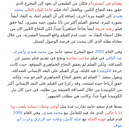
وهمام في امستردام
فكان من الطبيعي أن يعود إلى المخرج الذي
حقق معه النجاح الكبير، وبالفعل أعاد فيلم
جاءنا البيان التالي
محمد
هنيدي
إلى القمة مرة أخرى، إضافة إلى أن الفيلم اشاد به النقاد أيضاً
بصورة كبيرة، ليحقق الفيلم أكثر من 15 مليون جنيه مصري، كما حقق
فيلم
رشة جريئة
أيضاً نجاحاً جماهيرياً جيداً، لكن النجاح الكبير كان من
خلال احتفاء النقاد به، حيث قدم الفيلم واقع السينما المصرية، من خلال
معاناة بطله الذي كان يبحث عن فرصة الوصول كممثل.
وفي العام
2002
جمع المخرج سعيد حامد بين
محمد هنيدي
وأشرف
عبد الباقي
في فيلم
صاحب صاحبه
ونجح في تقديم فيلم متميز عن
الصداقة، ولكن الفيلم لم يحقق النجاح الجماهيري المتوقع، حيث كانت
جرعة
الكوميديا
فيه قليلة، وركز الفيلم على البعد الإنساني للصداقة،
ويقول سعيد :" الفيلم لم يحقق النجاح الجماهيري المرجو منه، ولكنه
حقق أرباحا جيدة لمنتجه، وقد ركزنا في الفيلم على البعد الإنساني أكثر
من الكوميديا من خلال الصداقة العميقة بين بطليه، في حين كان تيار
الكوميديا قوياً جداً، وكانت هي مطلب الجمهور".
بعدها قدم سعيد حامد تجارب عدة مثل
أوعى وشك
،
حمادة يلعب
،
ويا
انا يا خالتي
الذي عاد فيه للتعامل مع
محمد هنيدي
، وفي العام
2006
قدم فيلم
عودة الندلة
مع
عبلة كامل
،
وغادة عبد الرازق
وعزت أبو
عوف
.