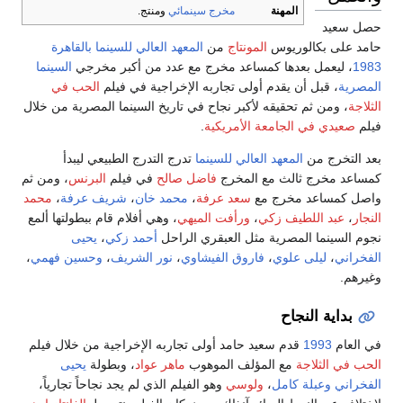
المهنة
مخرج سينمائي
ومنتج.
حصل سعيد
حامد على بكالوريوس
المونتاج
من
المعهد العالي للسينما
بالقاهرة
1983
، ليعمل بعدها كمساعد مخرج مع عدد من أكبر مخرجي
السينما
المصرية
، قبل أن يقدم أولى تجاربه الإخراجية في فيلم
الحب في
الثلاجة
، ومن ثم تحقيقه لأكبر نجاح في تاريخ السينما المصرية من خلال
فيلم
صعيدي في الجامعة الأمريكية
.
بعد التخرج من
المعهد العالي للسينما
تدرج التدرج الطبيعي ليبدأ
كمساعد مخرج ثالث مع المخرج
فاضل صالح
في فيلم
البرنس
، ومن ثم
واصل كمساعد مخرج مع
سعد عرفة
،
محمد خان
،
شريف عرفة
،
محمد
النجار
،
عبد اللطيف زكي
،
ورأفت الميهي
، وهي أفلام قام ببطولتها ألمع
نجوم السينما المصرية مثل العبقري الراحل
أحمد زكي
،
يحيى
الفخراني
،
ليلى علوي
،
فاروق الفيشاوي
،
نور الشريف
،
وحسين فهمي
،
وغيرهم.
بداية النجاح
في العام
1993
قدم سعيد حامد أولى تجاربه الإخراجية من خلال فيلم
الحب في الثلاجة
مع المؤلف الموهوب
ماهر عواد
، وبطولة
يحيى
الفخراني
وعبلة كامل
،
ولوسي
وهو الفيلم الذي لم يجد نجاحاً تجارياً،