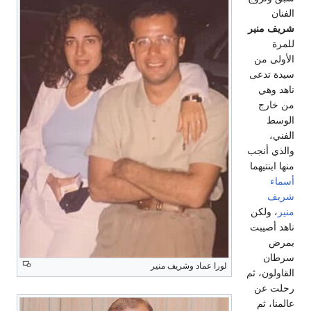
الفنان
شريف منير
للمرة
الأولى من
سيدة تدعى
ناهد وهي
من خارج
الوسط
الفني،
والذي أنجب
منها ابنتيهما
أسماء
شريف
منير
، ولكن
ناهد أصيبت
بمرض
سرطان
لورا عماد وشريف منير
القاولون، ثم
رحلت عن
عالمنا، ثم