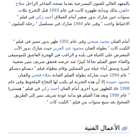
بالمعهد العالي للفنون المسرحية بعدما نصحه الشاعر الراحل
صلاح
جاهين
بذلك وبداية ظهوره كانت في عام
1983
قبل التخرج بثلاث
سنوات حين شارك بدور صغير أمام العملاق
أحمد زكي
في فيلم ”
الاحتياط واجب ” وفى عام
1984
شارك في مسلسل ” رحلة المليون ”
.
أمام الفنان
محمد صبحي
وفى عام
1991
ظهر بدور مميز في فيلم ”
الكيت كات ” بطولة الفنان
محمود عبد العزيز
حيث شارك بدور الأب
المعترض على الحياة في بلده و الراغب في الهجرة العاشق للموسيقى
والغناء حقق الفيلم نجاحًا كبيرًا عند عرضه فحقق شريف منير شعبية
كبيرة وسبق أبناء جيله من الممثلين وقام ببطولة فيلم ” ديسكو ديسكو
” عام
1994
حيث شاركه بطولة الفيلم الفنانة
نجلاء فتحي
والفنان
محمود حميدة
إلا أن هذه التجربة لم يكتب لها النجاح الملحوظ وفى عام
1998
عاد للظهور مرة أخرى أمام الفنان
أحمد زكي
في فيلم ” هيستريا
” عام
1998
ويعد هذا الفيلم هو بداية عودة شريف منير إلى الطريق
الصحيح بعد سبع سنوات من فيلم ” الكيت كات ” .
الأعمال الفنية