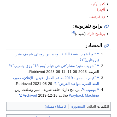
كده أوكيه
.
ألابندا
.
رد قرضي
.
برامج تلفزيونية:
[4]
برنامج دارك
(ضيف)
المصادر
^
"لورا عماد.. قصة اللقاء الوحيد بين زوجتي شريف منير
(بروفايل)"
.
^
"شريف منير: مشاركتي في فيلم "يوم 13" رزق ونصيب"
.
العربية. 2023-06-11
. Retrieved
2023-06-11
.
^
"فيلم - الممر - 2019 طاقم العمل، فيديو، الإعلان، صور،
النقد الفني، مواعيد العرض"
. Retrieved
2021-08-29
.
^
يوتيوب
، برنامج دارك حلقة شريف منير وطلعت زين.
Archived
2019-12-15 at the
Wayback Machine
الكلمات الدالة:
المنصورة
كاميليا (ممثلة)