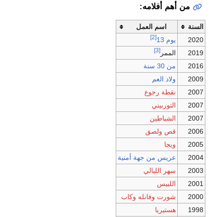
من أهم أفلامه:
السنة
اسم العمل
[2]
2020
يوم 13
[3]
2019
الممر
2016
من 30 سنة
2009
ولاد العم
2007
نقطة رجوع
2007
التوربيني
2007
الشياطين
2006
قص ولصق
2005
ويجا
2004
عريس من جهة أمنية
2003
سهر الليالي
2001
اللبيس
2000
شورت وفانله وكاب
1998
هستيريا