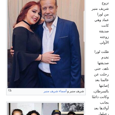
تزوج
شريف منير
من لورا
عماد وهي
كانت
صديقة
زوجته
الأولى.
ظلت لورا
تخدم
صديقتها
ناهد، حتى
رحلت عن
عالمنا بعد
إصابتها
بالسرطان،
شريف منير و
أسماء شريف منير
وكانت دائمًا
بجانب
أولادها بعد
رحيلها،