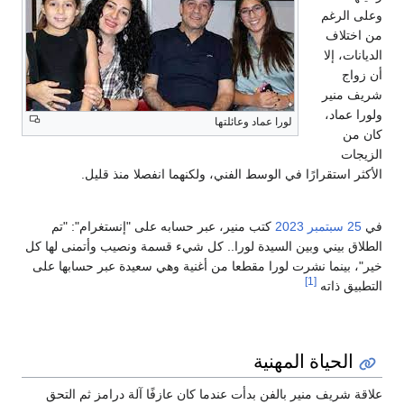
وعلى الرغم
من اختلاف
الديانات، إلا
أن زواج
شريف منير
ولورا عماد،
لورا عماد وعائلتها
كان من
الزيجات
الأكثر استقرارًا في الوسط الفني، ولكنهما انفصلا منذ قليل.
في
25 سبتمبر
2023
كتب منير، عبر حسابه على "إنستغرام": "تم
الطلاق بيني وبين السيدة لورا.. كل شيء قسمة ونصيب وأتمنى لها كل
خير"، بينما نشرت لورا مقطعا من أغنية وهي سعيدة عبر حسابها على
[1]
التطبيق ذاته
الحياة المهنية
علاقة شريف منير بالفن بدأت عندما كان عازفًا آلة درامز ثم التحق