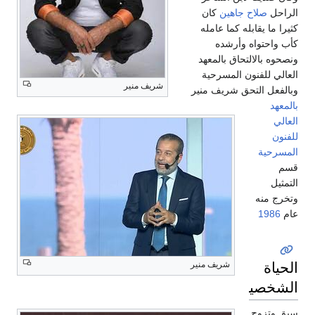
الراحل
صلاح جاهين
كان
كثيرا ما يقابله كما عامله
كأب واحتواه وأرشده
ونصحوه بالالتحاق بالمعهد
العالي للفنون المسرحية
شريف منير
وبالفعل التحق شريف منير
بالمعهد
العالي
للفنون
المسرحية
قسم
التمثيل
وتخرج منه
عام
1986
الحياة
شريف منير
الشخصية
سبق وتزوج