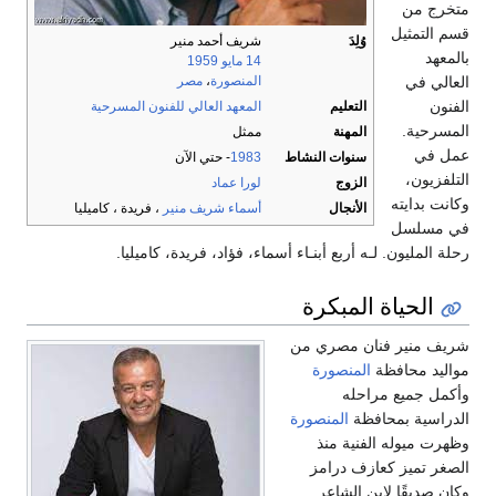
متخرج من
قسم التمثيل
وُلِدَ
شريف أحمد منير
بالمعهد
14 مايو
1959
العالي في
المنصورة
،
مصر
الفنون
التعليم
المعهد العالي للفنون المسرحية
المسرحية.
المهنة
ممثل
عمل في
سنوات النشاط
1983
- حتي الآن
التلفزيون،
الزوج
لورا عماد
وكانت بدايته
الأنجال
أسماء شريف منير
، فريدة ، كاميليا
في مسلسل
رحلة المليون. لـه أربع أبنـاء أسماء، فؤاد، فريدة، كاميليا.
الحياة المبكرة
شريف منير فنان مصري من
مواليد محافظة
المنصورة
وأكمل جميع مراحله
الدراسية بمحافظة
المنصورة
وظهرت ميوله الفنية منذ
الصغر تميز كعازف درامز
وكان صديقًا لابن الشاعر