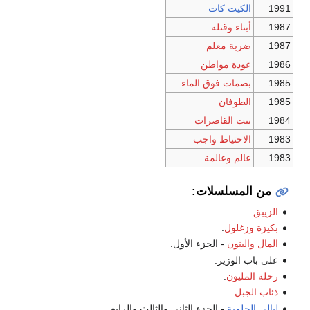
1991
الكيت كات
1987
أبناء وقتله
1987
ضربة معلم
1986
عودة مواطن
1985
بصمات فوق الماء
1985
الطوفان
1984
بيت القاصرات
1983
الاحتياط واجب
1983
عالم وعالمة
من المسلسلات:
الزيبق
.
بكيزة وزغلول
.
المال والبنون
- الجزء الأول.
على باب الوزير.
رحلة المليون
.
ذئاب الجبل
.
ليالي الحلمية
- الجزء الثاني والثالث والرابع.