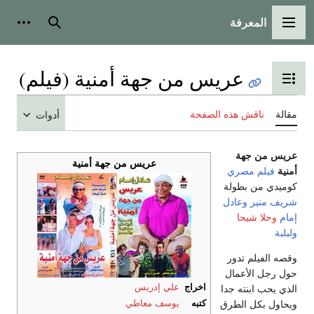
المعرفة
القائمة الرئيسية
بحث
أدوات
عريس من جهة أمنية (فيلم)
تبديل عرض جدول المحتويات
مقالة
ناقش هذه الصفحة
أدوات
عريس من جهة
عريس من جهة أمنية
أمنية
فيلم
مصري
كوميدي من بطولة
شريف منير
وعادل
إمام
وحلا شيحا
ولبلبة
وقصه الفيلم تدور
حول رجل الأعمال
اخراج
علي إدريس
الذي يحب ابنته جدا
ويحاول بكل الطرق
كتبه
يوسف معاطي