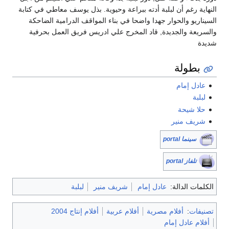
النهاية رغم أن لبلبة أدته ببراعة وحيوية. بذل يوسف معاطي في كتابة
السيناريو والحوار جهدا واضحا في بناء المواقف الدرامية الضاحكة
والسريعة والجديدة‏,‏ قاد المخرج علي ادريس فريق العمل بحرفية
شديدة
بطولة
عادل إمام
لبلبة
حلا شيحة
شريف منير
سينما portal
تلفاز portal
الكلمات الدالة:
عادل إمام
شريف منير
لبلبة
تصنيفات
:
أفلام مصرية
أفلام عربية
أفلام إنتاج 2004
أفلام عادل إمام