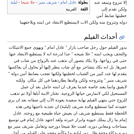
إلا تتزوج وتبتعد عنه
بطولة
عادل امام
-
شريف منير
-
حلا شيحا
-
لبلبة
ولكن تقدم إلى
اللغة
العربية
خطبتها ضابط أمن
دوله وتتزوج منه ولكن الاب لايستطيع الابتعاد عن ابنته ويلاحقهما
أحداث الفيلم
يدور الفيلم حول رجل صاحب بازار " عادل امام " ويهوى جمع الانتيكات
والتحف ويحب ابنته " حلا شيحه " جدا لدرجة انه لا يستطيع الابتعاد عنها
حتى في زواجها، ولا يكاد يتصور أن تذهب عنه بالزواج من شاب في
عمرها‏,‏ بل انه يكاد يتشاجر مع أي شاب ينظر إليها أو يحاول أن يعاكسها
يتقدم لها عدد كبير من الشباب لخطبتها ولكنها تعجب بضابط أمن دولة "
شريف منير " وتتزوجه ولكن والدها يطاردهما في كل مكان. ولكنه
لايفيق وانما يعند خاصة عندما يعرف ان ابنته حامل بعد أن عمل
المستحيل لكي لاتمارس حياتها الزوجية. تختار الابنة أباها أولا ثم تذهب
للزوج حتي ينتهي الفيلم نهاية سعيدة بعودة الأب إلي صفاته بعد ان يري
حفيدته كما تستطيع والدة شريف (لبلبة) ان تجذبه ناحيتها وفى هذه
اللحظة فقط يستطيع شريف ان يعيش حياة طبيعية مع زوجته. عادل
إمام ما زال يملك حيوية وابراز خبرته ولقد اجتهد عادل إمام في توسيع
مساحات ومعاني دوره، لعبت حلا شيحا دورجيد وتعامل شريف منير مع
دوره بذكاء وخفة ظل‏,‏ دور لبلبة بدا وكأنه مقحم علي الفيلم من أجل