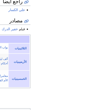
راجع أيضا
على الكسار
مصادر
فيلم
خفير الدرك
بواب ال
الثلاثينيات
ألف ليل
الأربعينيات
أحكام 
مغامرا
الخمسينيات
الأم الق