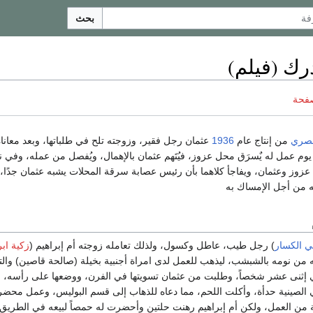
بحث
رك (فيلم)
صفحة
صري
من إنتاج عام
1936
عثمان رجل فقير، وزوجته تلح في طلباتها، وبعد معاناة 
وم عمل له يٌسرَق محل عزوز، فيُتَهم عثمان بالإهمال، ويُفصل من عمله، وفي
عزوز وعثمان، ويفاجأ كلاهما بأن رئيس عصابة سرقة المحلات يشبه عثمان جدًا، 
ه من أجل الإمساك به
ي الكسار
) رجل طيب، عاطل وكسول، ولذلك تعامله زوجته أم إبراهيم (
زكية ابر
 من نومه بالشبشب، ليذهب للعمل لدى امراة أجنبية بخيلة (صالحة قاصين) وال
إثنى عشر شخصاً، وطلبت من عثمان تسويتها في الفرن، ووضعها على رأسه، 
لصينية حدأة، وأكلت اللحم، مما دعاه للذهاب إلى قسم البوليس، وعمل محضر 
ية من العمل، ولكن أم إبراهيم رهنت حلتين وأحضرت له حمصاً لبيعه في الطر