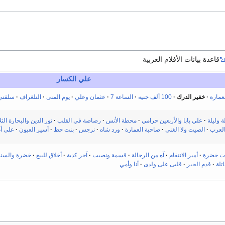
قاعدة بيانات الأفلام العربية
علي الكسار
عمارة
خفير الدرك
100 ألف جنيه
الساعة 7
عثمان وعلي
يوم المنى
التلغراف
سلفني 3 جن
ة وليلة
علي بابا والأربعين حرامي
محطة الأنس
رصاصة في القلب
نور الدين والبحارة الثلا
العرب
الصيت ولا الغنى
صاحبة العمارة
ورد شاه
نرجس
بنت حظ
أسير العيون
على أد
ت خضرة
أمير الانتقام
آه من الرجالة
قسمة ونصيب
آخر كدبة
أخلاق للبيع
خضرة والسندب
اتلة
قدم الخير
قلبى على ولدى
أنا وأمي