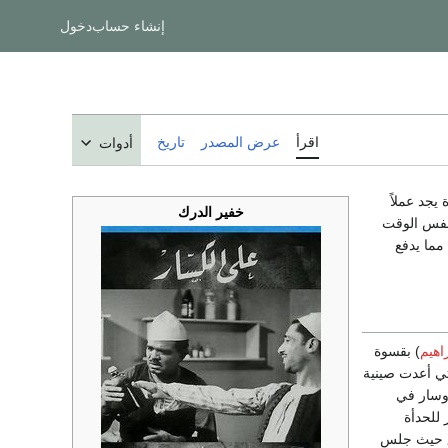
إنشاء حساب
دخول
اقرأ
عرض المصدر
تاريخ
أدوات
يجد عملاً
خفير الدرك
 نفس الوقت
مما يدفع
اهيم
) بقسوة
تي أعدت صينية
وسار في
للحدأة
يق حيث جلس