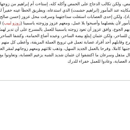
ص، ولكن تكالب الدجاج على الحمص وأكله كله، إستاءت أم إبراهيم من زوجها 
شكايته عند المأمور (ابراهيم حشمت) الذي استدعاه، وبطريق الخطأ عينه خفيراً 
حداد)، ولكن إحدى العصابات استغلت سذاجتهما وسرقت محل عزوز (حسن صالح) 
أمور لأن يفصلهما وأصبحوا بلا عمل، ومعهم عزوز وزوجته ياسمينا (
زوزو لبيب
) ا
بهم الجوع، وافق عزوز أن تعود زوجته ياسمينا للعمل بالمسرح على أن تدبر لهما 
 للساحر، ولكن عثمان إبتلع بيضة الساحر، وعبده أضاع الحمامة، وكشفا الساحر 
 وقابلهم أحد أفراد عصابة تعمل في ترويج العملة المزيفة، وأعطى كل منهم
يها كاملا، وفرحا بالعمل الجديد السهل، وذهب ثلاثتهم ومعهم زوجاتهم لمقر الع
بال مذهل وسرعان ما اكتشفوا ان عثمان شديد الشبه بزعيم العصابة، وتعاونوا م
 العصابة، وعادوا للعمل خفراء للدرك