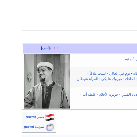
e
t
v
أخف
يه
ثة
يوم في العالي
لست ملاكاً
 لحافك
مبروك عليكى
المرأة شيطان
اد القبلي
جزيرة الأحلام
غلطة أب
مصر portal
سينما portal