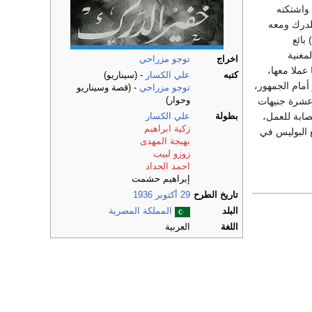
واشتكته
للدرك ومعه
بائع
لمغنية
اخراج
توجو مزراحي
عملا معها،
كتبه
علي الكسار
- (سيناريو)
أمام الجمهور،
توجو مزراحي
- (قصة وسيناريو
وحوار)
 عشرة جنيهات
صابة للعمل،
بطولة
علي الكسار
زكية ابراهيم
ع البوليس في
بهيجة المهدى
زوزو لبيب
احمد الحداد
إبراهيم حشمت
تاريخ الطرح
29 أكتوبر
1936
البلد
المملكة المصرية
اللغة
العربية