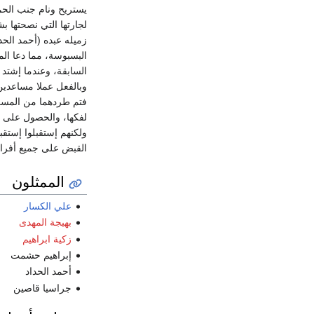
يستريح ونام جنب الحم
لجارتها التي نصحتها ب
زميله عبده (أحمد ال
البسبوسة، مما دعا الم
السابقة، وعندما إشتد 
وبالفعل عملا مساعدين
فتم طردهما من المسرح
لفكها، والحصول على جن
ولكنهم إستقبلوا إستق
القبض على جميع أفراد
الممثلون
علي الكسار
بهيجة المهدى
زكية ابراهيم
إبراهيم حشمت
أحمد الحداد
جراسيا قاصين