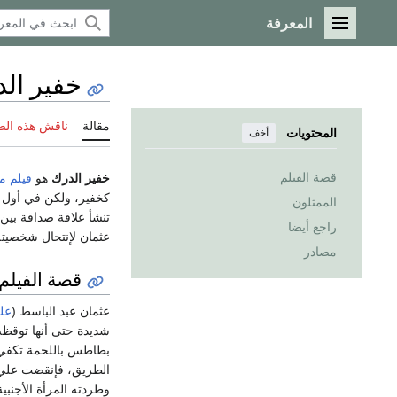
المعرفة
القائمة الرئيسية
خفير الد
مقالة
ناقش هذه ال
المحتويات
أخف
قصة الفيلم
خفير الدرك
هو
فيلم
م
كخفير، ولكن في أول ي
الممثلون
تنشأ علاقة صداقة بين 
راجع أيضا
عثمان لإنتحال شخصيت
مصادر
قصة الفيلم
عثمان عبد الباسط (
عل
شديدة حتى أنها توقظه
بطاطس باللحمة تكفي 
الطريق، فإنقضت علي ا
وطردته المرأة الأجنب