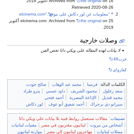
on 16 أكتوبر 2018
the original
Archived from
.
.
Retrieved
2020-08-26
^
"معلومات عن لور دكاش على موقع elcinema.com"
.
the original
elcinema.com. Archived from
on 25 أكتوبر
2019.
وصلات خارجية
لا بيانات لهذه المقالة على ويكي داتا تخص الفن
عرب48
كفارواي
الكلمات الدالة:
فرنسا
محمد عبد الوهاب
صالح جودت
سعد زغلول
محمود الشريف
داود حسني
پترو طراد
محمد قنديل
الإذاعة المصرية
أحمد فتحي
سيرانو دي برجراك
أحمد شفيق أبو عوف
لور دكاش
تصنيفات
:
مقالات تستعمل روابط فنية بلا بيانات على ويكي داتا
أشخاص من بيروت
لبنانيون مغتربون في مصر
مغنيات لبنانيات
ممثلات لبنانيات
مهاجرون لبنانيون إلى مصر
موارنة لبنانيون