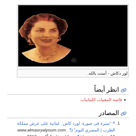
لور دكاش - آمنت بالله.
انظر أيضاً
قائمة المغنيات اللبنانيات
المصادر
^
"سيرة فى صورة: لورد كاش.. لبنانية على عرش مملكة
الطرب | المصري اليوم"
.
.
www.almasryalyoum.com