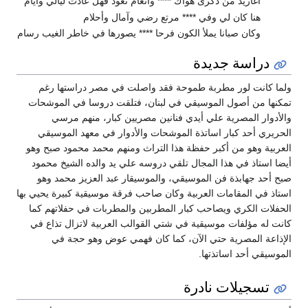
أغاريد من ذكرى هواك **** وأنغام تعود فهل عادت ليالي وأيام
هنا كان لي وفي **** مرتع رضي وآمال وأحلام
وكان صبانا يملأ الكون فرحا **** يصورها في خاطر الغيب رسام
دراسة جديدة
ولما كانت لور مطربة طموحة فقد واصلت في مصر دراستها رغم
تمكنها من أصول الموسيقي في لبنان، فتلقت دروسا في الموشحات
والأدوار المصرية علي أيدي فنانين مصريين كبار، منهم مرسي
الحريري أحد كبار اساتذة الموشحات والأدوار في معهد الموسيقي
العربية وهو من أكبر حفظة هذا التراث ومنهم محمد محمود صبح وهو
أيضا استاذ في هذا المجال تلقي دروسه علي يد والده الشيخ محمود
صبح أحد جهابذة فن الموسيقي، والموسيقار عبد العزيز محمد وهو
استاذ في المقامات العربية وكان صاحب فرقة موسيقية كبيرة يحيي بها
الحفلات الكري ويصاحب كبار المطربين والمطربات في حفلاتهم كما
كانت له مؤلفات موسيقية في شتي القوالب العربية لاتزال تذاع في
الإذاعة المصرية حتي الآن، كما كان فهمي عوض وهو حجة في
الموسيقي أحد اساتذتها.
تسجيلات نادرة