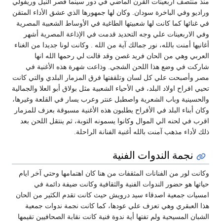
منذ منتصف أربعينات القرن الماضي في دور سينما قصر النيل وريفولي
وراديو وفي الباخرة سودان. وكان لها جمهورها الذي عشق الأداء المتقن
في غنائها كما كانت لها شعبيتها الطاغية في الأوساط الشعبية المصرية
وفي الاربعينات علي وجه التحديد قدمت في الإذاعة المصرية أشهر
أغانيها أمنت بالله، نور جمالك آية من الله . وكانت لونا جديدا من الغناء
العربي وهي من الحان فريد غصن وقد قالت لي رحمها الله انها
شاركت في وضع هذا اللحن الشجي. وذاعت شهرة هذه الأغنية في
مصر وأصبحت علي كل لسان وتلقفتها فرق المزمار البلدي والتي كانت
تحيي افراح اولاد البلد، في الأحياء الشعبية مثل بولاق أبو العلا والجمالية
والحسينية وباب الشعرية واصطبل عنتر وعرب يسار في القلعة وغيرها،
وكان أبناء البلد في الأفراح يطلبون هذه الأغنية مسبوقة بعزف للمزمار
اقرب في لحنه الي الموال وكانوا يسمونه التوبة، ثم ينتقل اللحن بعد
ذلك لأداء مذهب آمنت بالله أغنية الفنانة الراحلة.
نجمة الندوات الفنية
وكانت لور من الفنانات المثقفات من هنا كان اهتمامها وحتي آخر ايام
حياتها هو حضور الندوات الفنية والثقافية وكانت ضيفة دائمة في
امسيات جمعية اصدقاء سيد درويش حيث كانت تقدم الكثير من الحان
هذا العبقري وهي تعزف علي عودها، كما كانت نجمة ندوات جمعية
الشبان المسيحية ولم تفتها أية ندوة فنية كانت نقابة الصحافيين تقيمها