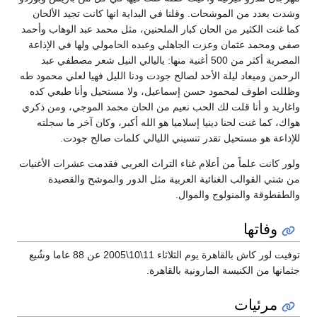
وشدت بعدد من الموشحات. وقلنا في البداية انها كانت تجيد الألحان
كما غنت الكثير من الحان كبار الملحنين، مثل محمد عبد الوهاب وأحمد
صفي ومحمد عثمان وعزت الجاهلي وعبده الحامولي ولها في الإذاعة
المصرية أكثر من 500 أغنية منها: ياليالي النيل شعر مصطفي عبد
الرحمن وميعاد ليلة الأحد لصالح جودت ودنا الليل فهيا لعلي محمود طه
وظللت اطوف لمحمود حسن إسماعيل، ولا مستحيل وأنا طبعي كده
واغاريد و أنا قلت لك الحب نعيم من الحان محمد الموجي، ومن ذكري
هواك، كما غنت لحنا دينيا إسلاميا هو الله أكبر، وكان آخر ما سجلته
للإذاعة هو مستحيل تقدر تنسيني الليالي كلمات صالح جودت.
ولور كانت علماً من أعلام غناء التراث العربي فقدمت عشرات الأغنيات
من شتي القوالب الغنائية العربية مثل الدور والموشح والقصيدة
والطقطوقة والمنولوج والموال.
وفاتها
توفيت لور كاش بالقاهرة يوم الثلاثاء 11\10\2005 عن 88 عاما وشُيع
جثمانها من الكنيسة المارونية بالقاهرة.
مرئيات