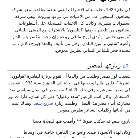
في عام 1929 دخلت عالم الاحتراف الفني عندما تعاقدت معها شركة
بيضافون، لتسجيل عدد من الأغنيات في فرعها ببيروت، وهي شركة
أسطوانات مصرية. وكانت كل الأغنيات المسجلة على أسطوانات
بيضافون من تلحينها، ومنها "التليفون" بالاشتراك مع المغني اللبناني
"موسى حلمي" و"بدي أروح ما في روحة وإن رحت بتكسر باب الدار"،
وأغنية "شلبي و أمين البلدي" وهي من تأليف والدها جورج دكاش، ثم
قصيدة فجر للشاعر اللبناني بطرس معوض.
زيارتها لمصر
شغفت لور بمصر وطلبت من والدها أن تقوم بزيارة للقاهرة "هوليوود
الشرق"، فلبى طلبها وصحبها في رحلة إلى القاهرة سنة 1933، فقضت
في مصر أسبوعين، وفي تلك الأثناء كانت مصر في نضال سياسي ضد
الاستعمار، وكان اسم الزعيم "سعد زغلول" على كل لسان، فأرادت لور
مشاركة أبناء مصر هذا النضال وطلبت زيارة
ضريح سعد
، وهناك غنت
من ألحانها وكلمات الشاعر بطرس معوض:
ياروحَ سعدٍ قد سكنتِ قلوبَنا ***
وأقمتِ فيها للصلاةِ معبدا
وكان لهذه الأنشودة صدى واسع في القاهرة خاصة في أوساط