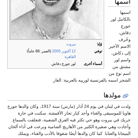
اسمها
اسمها
بالكامل لور
جورج
دقاش،
وحُرف
وُلِدَ
بيروت
الاسم الأخير
توفي
12 أكتوبر
2005
(العمر: 88 عاماً)
إلى دكاش،
القاهرة
واسم لور
أسماء أخرى
لور جورج دقاش
مشتق من
اسم نوع من
الشجر اسمه بالفرنسية لورييه بالعربية: الغار.
مولدها
ولدت في لبنان في يوم 24 آذار (مارس) سنة 1917، وكان والدها جورج
هاويا للموسيقى والغناء وأحد كبار تجار الأقمشة. سكنت في حارة
حريك في بيروت وهو حي تكثر فيه الفرق الشعبية، فتعلقت بالسماع
وأجادت وهي صغيرة الكثير من الأهازيج الشامية وبرعت في أداء ألحان
الميجانا والعتابا. كما كان والدها أيضًا شغوفا بالأدب والغناء، ويملك