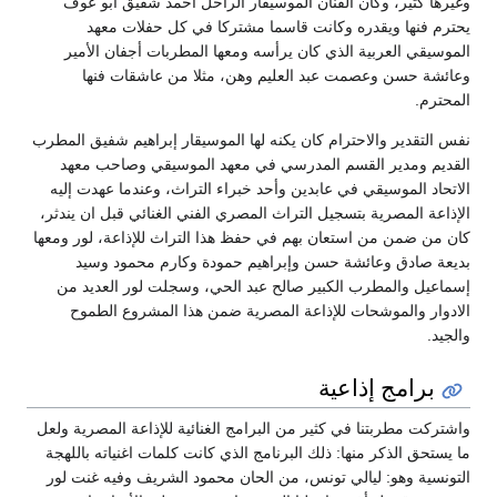
وغيرها كثير، وكان الفنان الموسيقار الراحل أحمد شفيق أبو عوف
يحترم فنها ويقدره وكانت قاسما مشتركا في كل حفلات معهد
الموسيقي العربية الذي كان يرأسه ومعها المطربات أجفان الأمير
وعائشة حسن وعصمت عبد العليم وهن، مثلا من عاشقات فنها
المحترم.
نفس التقدير والاحترام كان يكنه لها الموسيقار إبراهيم شفيق المطرب
القديم ومدير القسم المدرسي في معهد الموسيقي وصاحب معهد
الاتحاد الموسيقي في عابدين وأحد خبراء التراث، وعندما عهدت إليه
الإذاعة المصرية بتسجيل التراث المصري الفني الغنائي قبل ان يندثر،
كان من ضمن من استعان بهم في حفظ هذا التراث للإذاعة، لور ومعها
بديعة صادق وعائشة حسن وإبراهيم حمودة وكارم محمود وسيد
إسماعيل والمطرب الكبير صالح عبد الحي، وسجلت لور العديد من
الادوار والموشحات للإذاعة المصرية ضمن هذا المشروع الطموح
والجيد.
برامج إذاعية
واشتركت مطربتنا في كثير من البرامج الغنائية للإذاعة المصرية ولعل
ما يستحق الذكر منها: ذلك البرنامج الذي كانت كلمات اغنياته باللهجة
التونسية وهو: ليالي تونس، من الحان محمود الشريف وفيه غنت لور