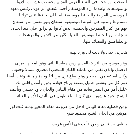
أصبحت لور حجة في الغناء العربي القديم وحفظت عشرات الأدوار
والموشحات وعندما أراد الموسيقار أحمد شفيق أبو عوف رئيس معهد
الموسيقي العربية واللجنة الموسيقية العليا ان يحافظ علي تراثنا
مسموعا ومدونا في النوتة الموسيقية استعان بلور ضمن من استعان
بهم من كبار المطربين والحفظة الذين كانوا لم يزالوا علي قيد الحياة.
سجلت لور للجنة الموسيقية العليا الكثير من الأدوار والموشحات
والطقاطيق والقصائد منها:
هجرني حبي ولا ذنب لي وزاد لهيبي
وهو موشح من التراث القديم ومن مقام البياتي وهو المقام العربي
الاصيل والذي تغني من نغماته الفنان الشعبي المصري شمالا وجنوبا،
وكان ايقاعه من المحجر وهو ايقاع ثري من 14 وحدة زمنية، وغنت أيضا
دور كل من يعشق جميل ينصفه يرتاح فؤاده ودور وأنت ياقلبي لك
خليل أمر من الصبر بعاده من مقام البياتي والحان داود حسني وتأليف
الشيخ أحمد عاشور الذي كان له باع طويل في تأليف الأدوار الغنائية.
ومن فصلية مقام البياتي ادخل من فروعه مقام المحير ومنه غنت لور
موشح من الحان الشيخ محمود صبح.
ياظبي خد قلبي وطن فأنت في الأنس غريب