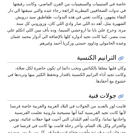
خاصة في الستينيات والسبعينيات من القرن الماضي، وكانت رفيقتها
في ندوات الصحافيين المطربة الرائعة رجاء عبده والتي سبقتها الي دار
البقاء بشهور، وكانت تغني في هذه الندوات، طقاطيق سيد درويش
الشهيرة مثل، أهه ده اللي صار وادي اللي كان، وزوروني كل سنة
مرة، وحرج عليَ بابا ما اروحشي السيما، وده بأف مين اللي اتكلم علي
بنت مصر، كما كانت تجيد أدواره كلها بالإضافة الي أدوار محمد عثمان
وعبده الحامولي وداوود حسني وزكريا أحمد وغيرهم.
الترانيم الكنسية
وكان قلبها معلقا بالكنائس وتحب دائما ان تكون حاضرة لكل صلاة،
وكانت تجيد أداء الترانيم الكنسية باقتدار وتحفظ الكثير منها وترددها في
خشوع مع أحفادها.
جولات فنية
قامت لور بالعديد من الجولات في البلاد العربية والغربية خاصة فرنسا
لأنها كانت تجيد الفرنسية كما أنها مسيحية مارونية تعلمت الفرنسية
واجادتها تماما، وكانت أهم البلدان التي أحيت فيها حفلات غنائية، تونس
والجزائر وكل بلاد الشام، وآخر رحلة قامت بها كانت في فرنسا في
مهرجان لندرو فيرتيه وأحيت حفلة غنت فيها في كل من باريس وبوردو