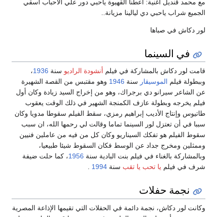
مع محمد قنديل أغنية: اعطنا القهيوة ياحبي دور علي الأحباب اسقي
الجميع شراب ياحبي دي ليالينا مزيانة..
لور دكاش في صباها
في السينما
قامت لور دكاش بالمشاركة في فيلم
أنشودة الراديو
سنة
1936
،
وببطولة فيلم
الموسيقار
سنة
1946
وهو مقتبس من القصة الشهيرة
عن الشاعر سيرانو دي برجراك، وهو من إخراج السيد زيادة وكان أول
فيلم يخرجه وبطولة عازف الكمنجة الشهير في ذلك الوقت يعقوب
طاتيوس وإنتاج الأديب إبراهيم رمزي، سقط الفيلم سقوطا مدويا وكان
سببا في أن تعتزل لور السينما تماما وقالت لي رحمها الله، ان سبب
سقوط الفيلم هو تفكك السيناريو وكان كل من فيه من عاملين فنيين
وممثلين ومخرج جداد عن الوسط فكان السقوط شيئا طبيعيا،
وبالمشاركة بالغناء في فيلم بنت البادية سنة
1956
، كما حلت ضيفة
شرف في فيلم
يا تحب يا تقب
سنة
1994
.
نجمة حفلات
وكانت لور دكاش، نجمة دائمة في الحفلات التي تقيمها الإذاعة المصرية