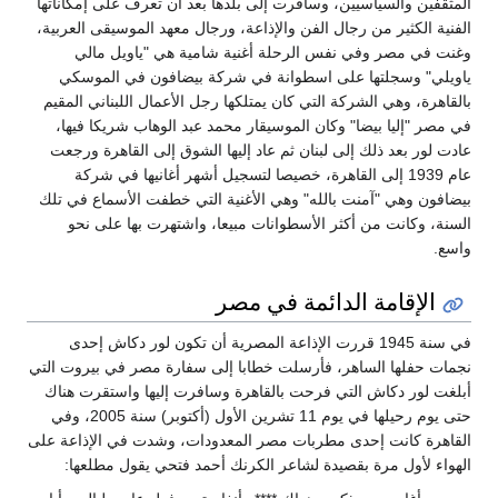
المثقفين والسياسيين، وسافرت إلى بلدها بعد أن تعرف على إمكاناتها
الفنية الكثير من رجال الفن والإذاعة، ورجال معهد الموسيقى العربية،
وغنت في مصر وفي نفس الرحلة أغنية شامية هي "ياويل مالي
ياويلي" وسجلتها على اسطوانة في شركة بيضافون في الموسكي
بالقاهرة، وهي الشركة التي كان يمتلكها رجل الأعمال اللبناني المقيم
في مصر "إليا بيضا" وكان الموسيقار محمد عبد الوهاب شريكا فيها،
عادت لور بعد ذلك إلى لبنان ثم عاد إليها الشوق إلى القاهرة ورجعت
عام 1939 إلى القاهرة، خصيصا لتسجيل أشهر أغانيها في شركة
بيضافون وهي "آمنت بالله" وهي الأغنية التي خطفت الأسماع في تلك
السنة، وكانت من أكثر الأسطوانات مبيعا، واشتهرت بها على نحو
واسع.
الإقامة الدائمة في مصر
في سنة 1945 قررت الإذاعة المصرية أن تكون لور دكاش إحدى
نجمات حفلها الساهر، فأرسلت خطابا إلى سفارة مصر في بيروت التي
أبلغت لور دكاش التي فرحت بالقاهرة وسافرت إليها واستقرت هناك
حتى يوم رحيلها في يوم 11 تشرين الأول (أكتوبر) سنة 2005، وفي
القاهرة كانت إحدى مطربات مصر المعدودات، وشدت في الإذاعة على
الهواء لأول مرة بقصيدة لشاعر الكرنك أحمد فتحي يقول مطلعها: