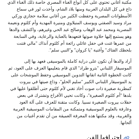
مكتبة أغاني تحتوي على كل أنواع الغناء المصري خاصة ذلك الغناء الذي
ذاع في كل البلدان العربية ومنها بلاد الشام، وأخذت لور في سماع
الأسطوانات المصرية وحفظت الكثير من أغاني سلامة حجازي وزكي
مراد وسيد الصفتي ويوسف المنيلاوي ومنيرة المهدية وأم كلثوم ونعيمة
المصرية ومحمد عبد الوهاب وصالح عبد الحي وغيرهم، واكتشف والدها
وهو يستمع إليها حلاوة صوتها فتعهدها بالعناية والرعاية، وفي السابعة
من عمرها غنت في حفل عائلي رائعة أم كلثوم آنذاك "مالي فتنت
بلحظك الفتاك" وأغنية "يا كروان" و"النبي سلم".
أراد والدها أن تكون على دراية كاملة بالموسيقى فعهد بها إلى
الموسيقار اللبناني "بترو طراد" الذي قام بتعليمها العزف على العود، ثم
كانت الخطوة الثانية اتقانها التدوين الموسيقي وحفظ الموشحات على
يد الموسيقار اللبناني الكبير "سليم الحلو"، وذاع صيتها في بيروت
كمطربة صغيرة ذات صوت أخاذ تغني لأم كلثوم حتى أطلقوا عليها في
بلدها "أم كلثوم الصغيرة"، وكانت تحيي الأفراح وتشترك في بعض
حفلات بيروت الصغيرة نسبيا. وكانت متقنة للعزف على آلة العود
وعارفة بالعلوم الموسيقية ومتمكنة من المقامات الموسيقية العربية
والغربية، وقد مكنتها هذه المعرفة العميقة من أن تقدم أغنيات من
ألحانها.
احترافها الفن