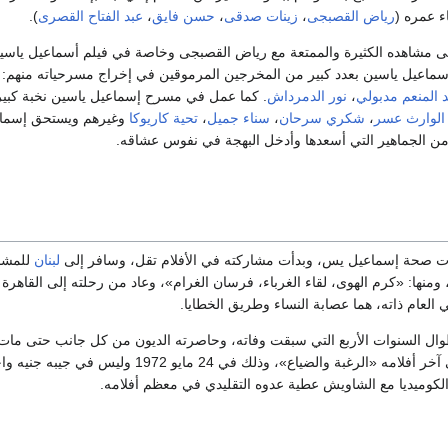
ء عمره (
رياض القصبجى
،
زينات صدقى
،
حسن فايق
،
عبد الفتاح القصرى
).
نسى مشاهده الكثيرة والممتعة مع رياض القصبجى وخاصة في فيلم أسماعيل ياس
إسماعيل ياسين بعدد كبير من المخرجين المرموقين في إخراج مسرحياته منهم:
 المنعم مدبولي
،
نور الدمرداش
. كما عمل في مسرح إسماعيل ياسين نخبة كبي
 الوارث عسر
،
شكري سرحان
،
سناء جميل
،
تحية كاريوكا
وغيرهم ويستحق إسما
 من الجماهير التي أسعدها وأدخل البهجة في نفوس عشاقه.
لبنان
للمشا
ومنها: «كرم الهوى، لقاء الغرباء، فرسان الغرام»، وعاد من رحلته إلى القاهرة ا
ال السنوات الأربع التي سبقت وفاته، وحاصرته الديون من كل جانب حتى مات 
قلبية بعد مشاركته في آخر أفلامه «الرغبة والضياع»، وذلك في 24 مايو 1972 وليس في جيبه
كوميديا مع الشاويش عطية عدوه التقليدي في معظم أفلامه.