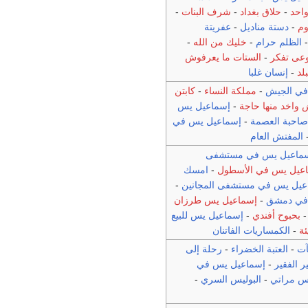
واحد
-
حلاق بغداد
-
شرف البنات
-
وم
-
دستة مناديل
-
عفريتة
الظلم حرام
-
خليك من الله
-
عى تفكر
-
الستات ما يعرفوش
لد
-
إنسان غلبا
في الجيش
-
مملكة النساء
-
كابتن
واخد منها حاجة
-
إسماعيل يس
احبة العصمة
-
إسماعيل يس في
المفتش العام
ماعيل يس في مستشفى
عيل يس في الأسطول
-
امسك
عيل يس في مستشفى المجانين
-
في دمشق
-
إسماعيل يس طرزان
بحبوح أفندي
-
إسماعيل يس للبيع
ئة
-
الكمساريات الفاتنان
آت
-
العتبة الخضراء
-
رحلة إلى
ير الفقير
-
إسماعيل يس في
س مراتي
-
البوليس السري
-