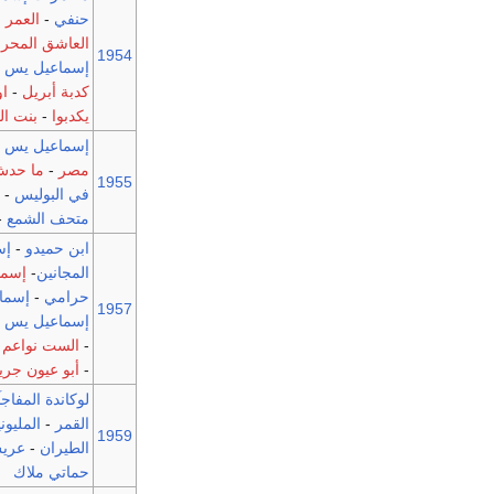
حنفي
-
العمر 
العاشق المحر
1954
إسماعيل يس
-
كدبة أبريل
-
او
يكدبوا
-
بنت الب
إسماعيل يس 
مصر
-
ما حدش 
1955
في البوليس
-
ص
متحف الشمع
-
ابن حميدو
-
إس
المجانين
-
إسما
حرامي
-
إسما
1957
إسماعيل يس 
-
الست نواعم
-
-
أبو عيون جري
لوكاندة المفاج
القمر
-
المليون
1959
الطيران
-
عري
حماتي ملاك