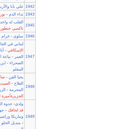
1942
علي بابا والأر
1943
نداء الدم
-
نور 
القلب له واحد
-
1945
تاكسي حنطورة
1946
سلوى
-
غرام ب
لبناني في الجا
الإسكافي
-
أنا
1947
العمر
-
بياعة ا
الصحراء
-
ابن 
المعلم
يحيا الفن
-
صاح
الفلاح
-
الصيت 
1948
المحرمة
-
الر
الجزيرةأميرة ا
ولدي
-
حدوة ال
قد لحافك
-
جوا
1949
وماريكا وراشي
-
منديل الحلو
-