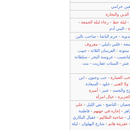
بعين حرامي
الدين والبحارة
ليلة حظ
-
رجاء ليلة الجمعة
-
-
البني آدم
دوية
-
حرم الباشا
-
صاحب بالين
معة
-
قلبي دليلي
-
معروف
 ستوتة
-
العرسان الثلاثة
-
حبيب
ليانصيب
-
عروسة البحر
-
سلطانة
عنتر
-
الستات عفاريت
-
بنت
ب العمارة
-
حب وجنون
-
ابن
ولا الغنى
-
خلود
-
السعادة
وح والجسد
-
عنبر
-
أميرة
لجزيرة
-
خيال امرأة
حصان
-
الناصح
-
نص الليل
-
على
هر
-
إجازة في جهنهم
-
فاطمة
ل
-
صاحبة الملاليم
-
عقبال البكاري
عفريتة هانم
-
شارع البهلوان
-
ليلة