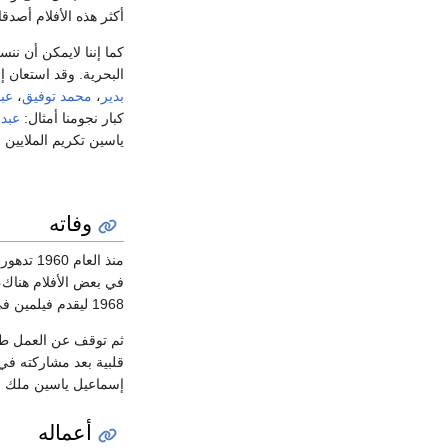
أكثر هذه الأفلام أصدقا
كما إننا لايمكن أن ن
البحرية. وقد استعان 
بدير
،
محمد توفيق
،
عبد
كبار نجومنا أمثال:
عبد
ياسين تكريم الملايين
وفاته
منذ العام 1960 تدهورت صحة إسماعيل يس، وبدأت مشاركته في الأفلام تقل، وسافر إلى
في بعض الأفلام هناك، 
1968 ليقدم فيلمين في العام ذاته، هما عصابة النساء وطريق الخطايا.
ثم توقف عن العمل طو
إسماعيل ياسين ملك ال
أعماله