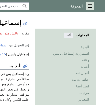
المعرفة
القائمة الرئيسية
إسماعيل
مقالة
ناقش هذه ال
المحتويات
أخف
(تم التحويل من
إسماع
البداية
استمرارية إسماعيل ياسين
إسماعيل ياسين
(
15 سبتمبر
وفاته
البداية
أعماله
أعمال عنه
ولد إسماعيل يس في مد
صائغاً في شارع عباس
حياته الخاصة
فجأة في الشارع وهو ما
انظر أيضا
والعمل في بعض المهن 
مرئيات
مواقف السيارات العمو
المصادر
حلمه الكبير، وكان ذلك 