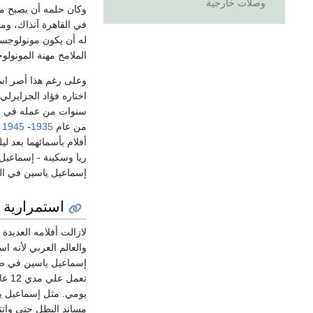
وصلات خارجية
وكان حلمه أن يصبح مط
في القاهرة آنذاك، وم
له أن يكون مونولوجست
الملامح مهنة المونول
وعلى رغم هذا أصر اس
سنوات من عمله في الف
من عام
1935
-
1945
ث
أفلام بأسمائهما بعد 
ريا وسكينة - إسماعي
إسماعيل ياسين في ال
استمرارية 
لازالت أفلامه العديد
والعالم العربي لأنه 
إسماعيل ياسين في صي
تعمل علي مدي 12 عاما من عام
يومي. مثل إسماعيل يس
مساند البطل حتى واتته