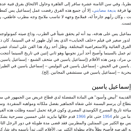
ربا، وفي سن الثامنة عشرة سافر إلى القاهرة وحاول الالتحاق بفرق فنية عدة
نها فرقة
بديعة مصابني
، إلا أن جميع هذه الفرق رفضت عمل إسماعيل يس كمطر
 ، وكان رأيهم جارحاً له، فملامح وجهه لا تناسب ملامح وجه مطرب عاطفي، ر
وجست.
ماعيل يس على هدفه، بيد أنه لم يحقق شيئاً في الطرب، وذاع صيته كمونولوج
رق الغنائية والاستعراضية المختلفة. وظل أحد رواد هذا الفن علي امتداد عش
م عمل بالسينما وأصبح أحد أبرز نجومها وهو ثاني إثنين في تاريخ السينما أنتجت 
ليلي مراد، ومن هذه الأفلام (إسماعيل ياسين في متحف الشمع - إسماعيل ياسين 
ل ياسين في الجيش - إسماعيل ياسين في البوليس – إسماعيل ياسين في الطيرا
بحرية – إسماعيل ياسين في مستشفي المجانين..إلخ).
إسماعيل ياسين
ة القديمة "أبيض وأسود" هي المادة المفضلة لدي قطاع عريض من الجمهور في م
استطاع أن يرسم البسمة علي شفاه الجماهير بفضل ملكاته ومواهبه المنفردة. وس
اغة تاريخ المسرح الكوميدي المصري وكون فرقة تحمل اسمه وظلت هذه الفر
1954
حتى عام
1966
قدم خلالها مايزيد علي خمسين مسرحية بشك
 مع الكثير من الممثلين والمطربين فقد قضى مدة طويلة في دور الرجل الثان
 الفرصه فأصبح بطلاً وقام ببطولة الكثير من الأفلام إلتي تبدأ بإسمه وقد شارك