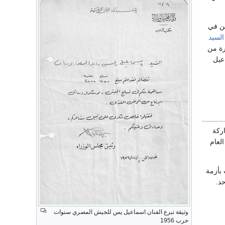
ين في
السيد
رة من
عيل
ركة
لعام
بأزمة
 جنيه واحد.
وثيقة تبرع الفنان اسماعيل يس للجيش المصري سنوات
حرب 1956