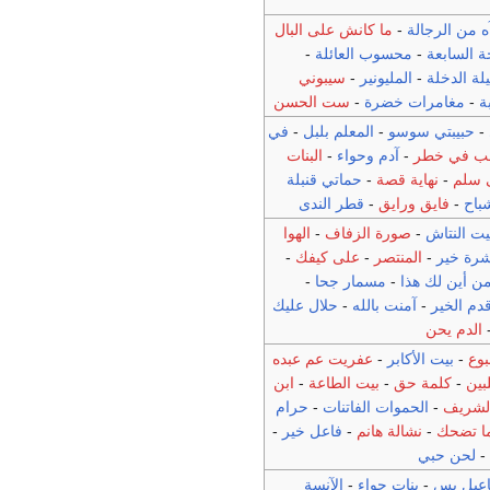
ه من الرجالة
-
ما كانش على البال
ة السابعة
-
محسوب العائلة
-
يلة الدخلة
-
المليونير
-
سيبوني
ة
-
مغامرات خضرة
-
ست الحسن
-
حبيبتي سوسو
-
المعلم بلبل
-
في
ب في خطر
-
آدم وحواء
-
البنات
 سلم
-
نهاية قصة
-
حماتي قنبلة
باح
-
فايق ورايق
-
قطر الندى
يت النتاش
-
صورة الزفاف
-
الهوا
رة خير
-
المنتصر
-
على كيفك
-
ن أين لك هذا
-
مسمار جحا
-
دم الخير
-
آمنت بالله
-
حلال عليك
الدم يحن
وع
-
بيت الأكابر
-
عفريت عم عبده
بين
-
كلمة حق
-
بيت الطاعة
-
ابن
لشريف
-
الحموات الفاتنات
-
حرام
لما تضحك
-
نشالة هانم
-
فاعل خير
-
لحن حبي
اعيل يس
-
بنات حواء
-
الآنسة