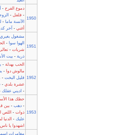
العيد
دموع الفرح
-
آ
-
فلفل
-
الزوج
1950
الآنسة ماما
-
ل
أغني
-
آخر كدب
مشغول بغيري
الهوا سوا
-
الح
1951
شربات
-
تعالى
ذرية
-
بيت الأش
الحب بهدلة
-
ب
مالوش دوا
-
بش
1952
قليل البخت
-
م
عشرة بلدي
-
ق
-
اديني عقلك
-
حظك هذا الأسب
-
دهب
-
بين قل
1953
ذوات
-
اللص ا
عليك
-
الدنيا 
اشهدوا يا ناس
-
مغامرات إسم