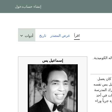
إنشاء حساب
دخول
اقرأ
عرض المصدر
تاريخ
أدوات
ه الكوميدية.
إسماعيل يس
 كان يعمل
عيل يس نفسه
ترك المدرسة
ات في أحد
جرياً وراء