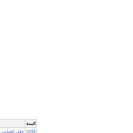
السنة
1939
خلف الحبايب