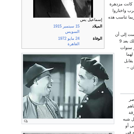
 كانت مزدهرة
ب واختاروا
بما تناسب هذه
إسماعيل يس
الميلاد
15
سبتمبر
1915
السويس
ست إلى أن
الوفاة
24
مايو
1972
اختاره فؤاد الجزايرلي لدور صغير في فيلم «خلف الحبايب» الذي يعد أول ظهور له في السينما، كان ذلك بعد 9
القاهرة
ر سنوات
لهما
يقابل
ن –
صر
اهم
قة
ل شبه
ى أو
ه في