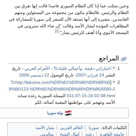
حين سئلت عما إذا كان النظام السوري فاسدا قالت إنها تفرق بين
لنظام والرئيس، فالنظام يتكون من مجموعة من المسئولين ومنهم
لفاسدين، مشيرة إلى أنها تستعد الآن للسفر إلى سوريا للمشاركة في
لمظاهرات المؤيدة لبشار الأسد وقالت "إن شاء الله ستروني في
[2]
لمسجد الأموي وأنا أهتف للرئيس بشار".
المراجع
^
اختياراتي دقيقة‏.‏ وأعمالي قليلة
-
الأهرام العربي
- تاريخ
النشر
24 فبراير
-
2007
- تاريخ الوصول
12 ديسمبر
-
2008
http://lakome.com/%D9%81%D9%86%D9%88%D
[
^
9%86/123-%D9%81%D9%86%D9%88%D9%86/6580-2
011-07-15-16-02-08.html
الممثلة السورية رغدة تساند
الأسد وتتهجم على مواطنتها المغنية أصالة، لكم
بوابة سوريا
الكلمات الدالة:
سوريا
العالم العربي
بشار الأسد
جامعة القاهرة
رغدة
كمال الشيخ
سالومى