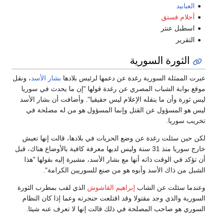
العبابيد
أحلام فستق
اسطبل عنتر
التقرير
الثورة السورية
برت الممثلة السورية رغدة عن دعمها لرئيس بلادها
بشار الأسد
، ونقل
وقع بوابة الشباب المصري عن رغدة قولها "إن ما يحدث في سوريا
يس ثورة وأن ما ينقله الإعلام ليس حقيقيا". وأضافت أن بشار الأسد
يس هو المسؤول عن القتل وإنما المسؤول هو من له مصلحة في
خريب سوريا.
كن حين سئلت رغدة عن وضع الحريات في بلادها، قالت إنها تعيش
خارج سوريا منذ 31 سنة وليس لديها معرفة كافية بالأوضاع هناك، قبل
ن تؤكد في الوقت ذاته أنها مع بشار الأسد، مشيرة إليه بقولها "هذا
لشبل من ذاك الأسد وأبوه هو من صنع للسوريين الكرامة".
عندما سئلت عن الشاب
إبراهيم القاشوش
الذي لقب بمطرب الثورة
لسورية والذي وجد مقتولا وقد اقتلعت حنجرته وعما إذا كان النظام
لسوري هو صاحب المصلحة في ذلك قالت إنها لا تعرف عنه شيئا.