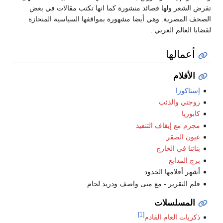
قرض الشعر ولها قصائد منشورة كما انها تكتب مقالات في بعض
لصحف المصرية. وهي أيضا مشهورة بمواقفها السياسية المنحازة
قضايا العالم العربي .
أعمالها
الأفلام
إستاكوزا
زوجتي والذئب
كابوريا
مجرم مع إيقاف التنفيذ
عيون الصقر
بناتنا في الخارج
برج المدابغ
أشهر أفلامها الحدود
فلم التقرير - مع منى واصف ودريد لحام
المسلسلات
[1]
ذكريات العام القادم