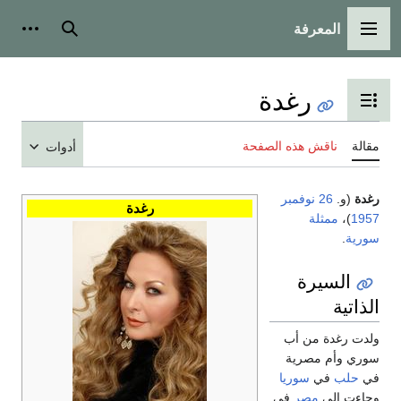
المعرفة
القائمة الرئيسية
بحث
أدوات شخ
رغدة
تبديل عرض جدول المحتويات
قالة
ناقش هذه الصفحة
أدوات
غدة
(و.
26 نوفمبر
رغدة
195
)،
ممثلة
ورية
.
السيرة
لذاتية
لدت رغدة من أب
وري وأم مصرية
ي
حلب
في
سوريا
جاءت إلى
مصر
في