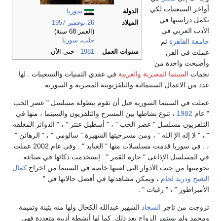
واخر السبعنيات لكي
الدولة
سوريا
كمل دراستها في
الميلاد
26 نوفمبر
1957
لأدب العربي في
(العمر 68 سنة)
حلب
،
سوريا
امعة القاهرة
ثم
سنوات العمل
1981
- حتى الآن
ملت في الفن
أصبحت واحدة من
جمات
السينما المصرية والعربية
في عقدي الثمنيات والتسعينات . لها
دد من الاعمال السينمائية والتلفزيونية المصرية و السورية .
ملت في السينما السوريه قبل أن تقوم ببطوله مسلسل " عصر الحب
 عام
1982
، تنوع نشاطها بين المسرح والتلفزيون والسينما ، منها في
لتلفزيون مسلسل " عصر الحب " ، " أسطبل عنتر " ، " الدوائر المغلقه
 ، " لا إله الإ الله " ، ومن مسرحيتها الشهيرة " سالومى " ، " الرهائن "
، . في سوريا قدمت مسلسلات منها " العبايد " . وفى عام 2002 عملت
ي المسلسل الإذاعى " جارة القمر " . إستخدمت ذكائها في صناعه
جوميتها من حيث الأدوار التى لعبتها خاصه في السينما من اخراج
كمال
لشيخ
ودريد لحام
، ويمكن مشاهدتها في أفضل حالاتها في "
لأمبراطور " ، " رغبات " .
زوجت من تاجر
السجاد
الشهير عبدالله الكحال ولها منه بثينة وتميمة
محمد ولم يستمر الزواج بعد ذلك. كما لها أنشطة أدبية متعددة فهى