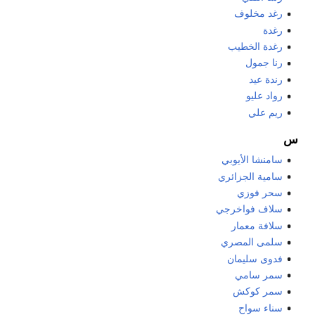
رغد مخلوف
رغدة
رغدة الخطيب
رنا جمول
رندة عيد
رواد عليو
ريم علي
س
سامنشا الأيوبي
سامية الجزائري
سحر فوزي
سلاف فواخرجي
سلافة معمار
سلمى المصري
فدوى سليمان
سمر سامي
سمر كوكش
سناء سواح