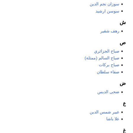
سوزان نجم الدين
سوسن ارشيد
ش
رهف شقير
ص
صباح الجزائري
صباح السالم (ممثلة)
صباح بركات
صفاء سلطان
ض
ضحى الدبس
ع
عبير شمس الدين
علا باشا
غ