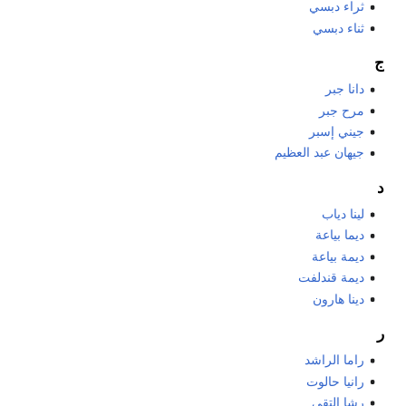
ثراء دبسي
ثناء دبسي
ج
دانا جبر
مرح جبر
جيني إسبر
جيهان عبد العظيم
د
لينا دياب
ديما بياعة
ديمة بياعة
ديمة قندلفت
دينا هارون
ر
راما الراشد
رانيا حالوت
رشا التقي