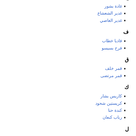
غادة بشور
غدير الشعشاع
غدير العاصي
ف
فاديا خطاب
فرح بسيسو
ق
قمر خلف
قمر مرتضى
ك
كاريس بشار
كريستين شحود
كندة حنا
رباب كنعان
ل