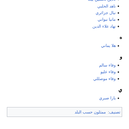
ناهد الحلبي
نبال جزائري
مانيا نبواني
نهاد علاء الدين
ه
هلا يماني
و
وفاء سالم
وفاء عليو
وفاء موصللي
ي
يارا صبري
تصنيف
:
ممثلون حسب البلد