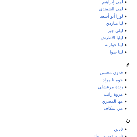
لمى إبراهيم
لمى الشمندي
لورا أبو أسعد
ليا مباردي
ليلى جبر
ليليا الاطرش
لينا حوارنة
لينا ضوا
م
فدوى محسن
جومانا مراد
رندة مرعشلي
مروة راتب
مها المصري
مي سكاف
ن
نادين
نادين تحسين بيك