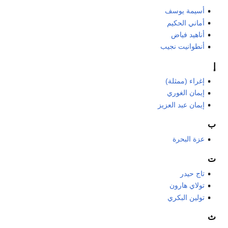
أسيمة يوسف
أماني الحكيم
أناهيد فياض
أنطوانيت نجيب
إ
إغراء (ممثلة)
إيمان الغوري
إيمان عبد العزيز
ب
عزة البحرة
ت
تاج حيدر
تولاي هارون
تولين البكري
ث