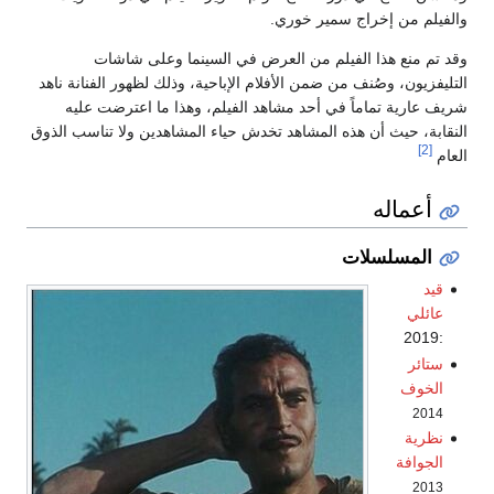
والفيلم من إخراج سمير خوري.
وقد تم منع هذا الفيلم من العرض في السينما وعلى شاشات
التليفزيون، وصُنف من ضمن الأفلام الإباحية، وذلك لظهور الفنانة ناهد
شريف عارية تماماً في أحد مشاهد الفيلم، وهذا ما اعترضت عليه
النقابة، حيث أن هذه المشاهد تخدش حياء المشاهدين ولا تناسب الذوق
[2]
العام
أعماله
المسلسلات
قيد
عائلي
:2019
ستائر
الخوف
2014
نظرية
الجوافة
2013