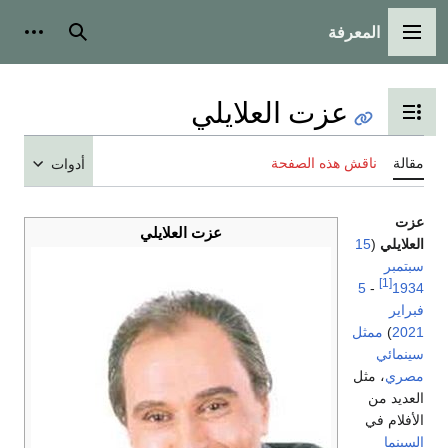
المعرفة
القائمة الرئيسية
بحث
أدوات
عزت العلايلي
تبديل عرض جدول المحتويات
مقالة
ناقش هذه الصفحة
أدوات
عزت
عزت العلايلي
العلايلي
(
15
سبتمبر
[1]
5
-
1934
فبراير
2021
)
ممثل
سينمائي
مصري
، مثل
العديد من
الأفلام في
السينما