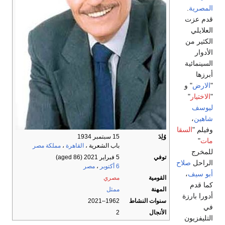
المصرية
.
قدم عزت
العلايلي
الكثير من
الأدوار
السينمائية
أبرزها
"
الارض
" و
"
الاختيار
"
ليوسف
شاهين
،
وفيلم "
السقا
وُلِدَ
15 سبتمبر 1934
مات
"
باب الشعرية ،
القاهرة
،
مملكة مصر
للمخرج
توفي
5 فبراير 2021
(aged 86)
الراحل
صلاح
6 أكتوبر
،
مصر
أبو سيف
،
القومية
مصري
كما قدم
المهنة
ممثل
أدورا بارزة
سنوات النشاط
1962–2021
في
الأنجال
2
التليفزيون