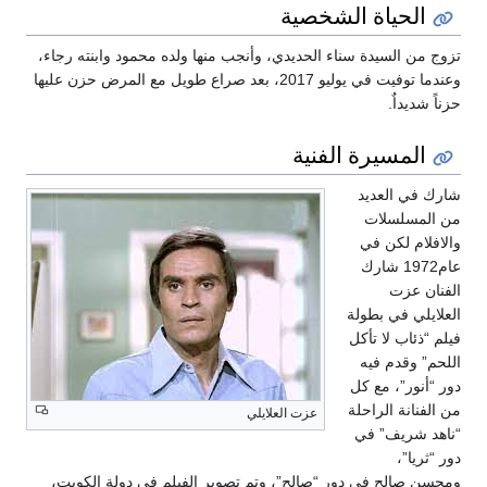
الحياة الشخصية
تزوج من السيدة سناء الحديدي، وأنجب منها ولده محمود وابنته رجاء،
وعندما توفيت في يوليو 2017، بعد صراع طويل مع المرض حزن عليها
حزناً شديداٌ.
المسيرة الفنية
شارك في العديد
من المسلسلات
والافلام لكن في
عام1972 شارك
الفنان عزت
العلايلي في بطولة
فيلم “ذئاب لا تأكل
اللحم” وقدم فيه
دور “أنور”، مع كل
من الفنانة الراحلة
عزت العلايلي
“ناهد شريف” في
دور “ثريا”،
ومحسن صالح في دور “صالح”، وتم تصوير الفيلم في دولة الكويت،