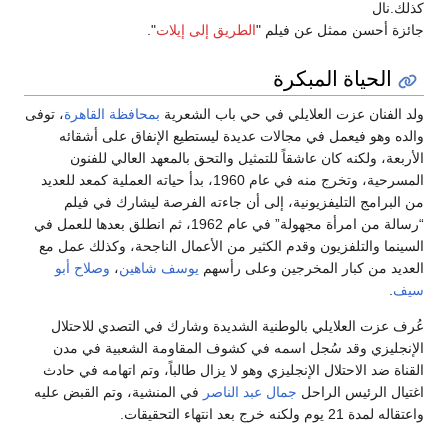
كذلك.نال
جائزة أحسن ممثل عن فيلم "
الطريق إلى إيلات
".
الحياة المبكرة
ولد الفنان عزت العلايلي في حي باب الشعرية
بمحافظة القاهرة
، توفى
والده وهو فيعمل في مجالات عديدة ليستطيع الإنفاق على أشقائه
الأربعة، ولكنه كان عاشقاً للتمثيل والتحق بالمعهد العالي للفنون
المسرحية، وتخرج منه في عام 1960، بدأ حياته العملية كمعد للعديد
من البرامج التليفزيونية، إلى أن جاءته الفرصة ليشارك في فيلم
“رسالة من امرأة مجهولة” في عام 1962، ثم انطلق بعدها للعمل في
السينما والتلفزيون وقدم الكثير من الأعمال الناجحة، وكذلك عمل مع
العديد من كبار المخرجين وعلى رأسهم
يوسف شاهين
،
وصلاح أبو
سيف
.
عُرف عزت العلايلي بالوطنية الشديدة وشارك في التصدي للاحتلال
الإنجليزي وقد سُجل اسمه في كشوف المقاومة الشعبية في مدن
القناة ضد الاحتلال الإنجليزي وهو لا يزال طالباً، وتم اتهامه في حادث
اغتيال الرئيس الراحل
جمال عبد الناصر
في المنشية، وتم القبض عليه
واعتقاله لمدة 21 يوم ولكنه خرج بعد انتهاء التحقيقات.