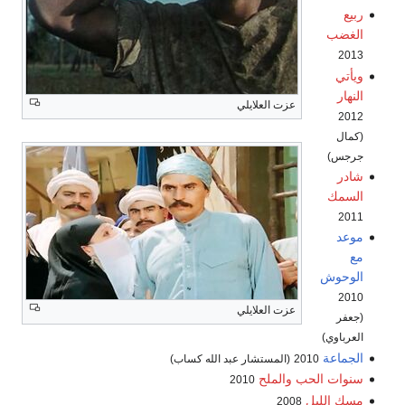
ربيع
الغضب
2013
ويأتي
النهار
عزت العلايلي
2012
(كمال
جرجس)
شادر
السمك
2011
موعد
مع
الوحوش
2010
عزت العلايلي
(جعفر
العرباوي)
الجماعة
2010
(المستشار عبد الله كساب)
سنوات الحب والملح
2010
مسك الليل
2008