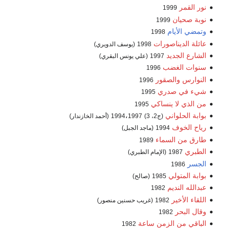
نور القمر
1999
نوبة صحيان
1999
وتمضي الأيام
1998
عائلة الديناصورات
1998
(يوسف الدويري)
الشارع الجديد
1997
(علي يونس البقري)
سنوات الغضب
1996
النوارس والصقور
1996
شيء في صدري
1995
من الذي لا ينساكي
1995
بوابة الحلواني
،
(ج2، 3)
1997
1994
(أحمد الخازندار)
رياح الخوف
1994
(ماجد الجبل)
طارق من السماء
1989
الطبري
1987
(الإمام الطبري)
الجسر
1986
بوابة المتولي
1985
(صالح)
عبدالله النديم
1982
اللقاء الأخير
1982
(غريب حسنين منصور)
وقال البحر
1982
الباقي من الزمن ساعة
1982