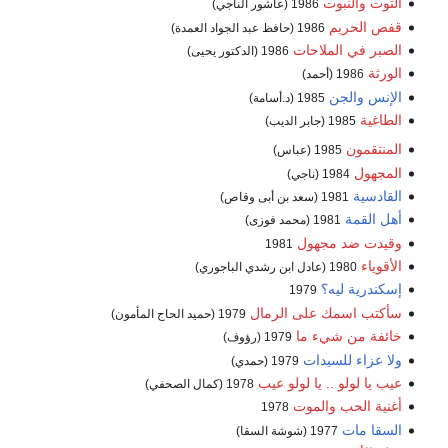
التوت والنبوت
1986 (عاشور الناجي)
قفص الحريم
1986 (حافظ عبد الجواد العمدة)
الصبر في الملاحات
1986 (الدكتور يحيى)
الورثة
1986 (أحمد)
الإنس والجن
1985 (د.أسامة)
الطاغية
1985 (جابر الديب)
المنتقمون
1985 (عباس)
المجهول
1984 (ناجي)
القادسية
1981 (سعد بن أبى وقاص)
أهل القمة
1981 (محمد فوزى)
وقيدت ضد مجهول
1981
الأقوياء
1980 (عادل ابن رشدي الباجوري)
إسكندرية ليه؟
1979
سأكتب اسمك على الرمال
1979 (حميد الحاج المأمون)
خائفة من شيء ما
1979 (رؤوف)
ولا عزاء للسيدات
1979 (حمدي)
عيب يا لولو .. يا لولو عيب
1978 (كمال الصحفي)
أغنية الحب والموت
1978
السقا مات
1977 (شوشة السقا)