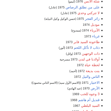
شلة الأنس
1976 (ليمو)
على من نطلق الرصاص
1975 (عادل)
لا تتركني وحدي
1975 (عادل)
زائر الفجر
1975 (حسن الوكيل وكيل النيابة)
موديل
1974
الأبرياء
1974 (ممدوح)
غرباء
1973
طاحونة السيد فابر
1973
ذئاب لا تأكل اللحم
1973 (أنور)
ذات الوجهين
1973 (وائل)
أولادنا في لندن
1973 مسرحية
لحظة حياة
1972
بنت بديعة
1972 (أحمد)
الناس والنيل
1972
الاختيار
1971 ((الاسم الأول سيد) (الاسم الثاني محمود))
الأرض
1970 (عبد الهادي)
3 وجوه للحب
1969
قنديل أم هاشم
1968
السيد البلطي
1967