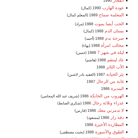
انفجار
1990
عودة الهارب
1990 (كمال)
المعلمة سماح
1989 (المعلم كمال)
الحب أيضا يموت
1988 (مراد)
بستان الدم
1988 (كمال)
صرخة ندم
1988 (أحمد)
مخالب امرأة
1988 (بهاء)
ليلة في شهر 7
1988 (حسن)
عاد لينتقم
1988 (هاشم)
الأب الثائر
1988
بئر الخيانة
1987 (العقيد نادر لاشين)
غابة من الرجال
1987
البنديرة
1986
الهروب من الخانكة
1986 (شريف عبد الله المحامي)
عذراء وثلاثة رجال
1986 (شكري الضابط)
لا تدمرني معك
1986 (فارس)
دقة زار
1986 (مسعود)
المطاردة الأخيرة
1986
الطوق والأسورة
1986 (بخيت مصطفى)