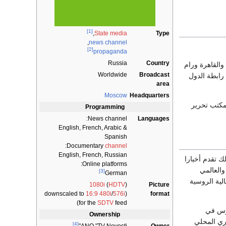
[1]
Type
,
State media
,
news channel
[2]
propaganda
Russia
Country
القاهرة ورام
Worldwide
Broadcast
رابطة الدول
area
Moscow
Headquarters
ومكتب تحرير
Programming
News channel:
Languages
English, French, Arabic &
Spanish
:
Documentary
channel
English, French, Russian
ك تقدم أخبارا
Online platforms:
والعالمي
[3]
German
الية الروسية
1080i
(
HDTV
)
Picture
16:9
480i
/
576i
(downscaled to
format
for the
SDTV
feed)
روس في
Ownership
وري المحلي
[4]