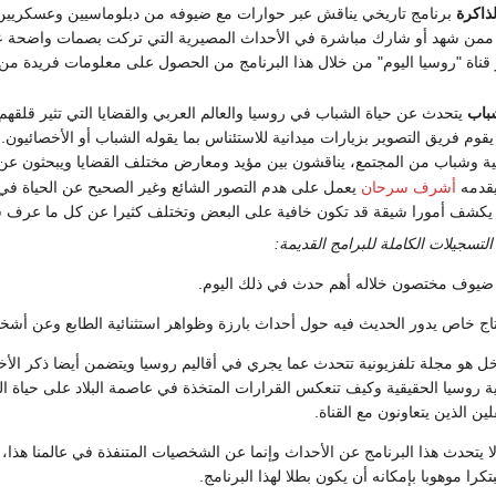
ذاكرة
برنامج تاريخي يناقش عبر حوارات مع ضيوفه من دبلوماسيين وعسكريين
من شهد أو شارك مباشرة في الأحداث المصيرية التي تركت بصمات واضحة على
ناة "روسيا اليوم" من خلال هذا البرنامج من الحصول على معلومات فريدة من 
شباب
يتحدث عن حياة الشباب في روسيا والعالم العربي والقضايا التي تثير قلقهم 
يقوم فريق التصوير بزيارات ميدانية للاستئناس بما يقوله الشباب أو الأخصائيو
 وشباب من المجتمع، يناقشون بين مؤيد ومعارض مختلف القضايا ويبحثون ع
قدمه
أشرف سرحان
يعمل على هدم التصور الشائع وغير الصحيح عن الحياة ف
 يكشف أمورا شيقة قد تكون خافية على البعض وتختلف كثيرا عن كل ما عرف س
تسجيلات الكاملة للبرامج القديمة:
ضيوف مختصون خلاله أهم حدث في ذلك اليوم.
اج خاص يدور الحديث فيه حول أحداث بارزة وظواهر استثنائية الطابع وعن أش
ل هو مجلة تلفزيونية تتحدث عما يجري في أقاليم روسيا ويتضمن أيضا ذكر الأخب
 روسيا الحقيقية وكيف تنعكس القرارات المتخذة في عاصمة البلاد على حياة النا
ن الذين يتعاونون مع القناة.
 لا يتحدث هذا البرنامج عن الأحداث وإنما عن الشخصيات المتنفذة في عالمنا هذا،
كرا موهوبا بإمكانه أن يكون بطلا لهذا البرنامج.