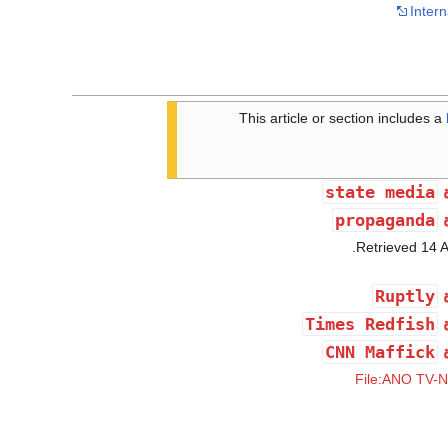
Inter
This article or section includes a
state media
ة
propaganda
ة
.
14 A
Ruptly
ة
Times Redfish
ة
CNN Maffick
ة
File:ANO TV-No