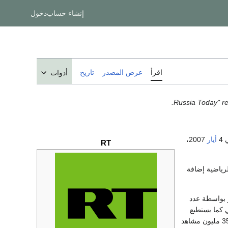
إنشاء حساب
دخول
اقرأ
عرض المصدر
تاريخ
أدوات
.
4
أيار
2007،
RT
الرياضية إضافة
موسكو بواسطة عدد
عنا الألكتروني كما يستطيع
زوار YouTube يوتيوب الإطلاع على برامج قناة "روسيا اليوم" عبرم وقعها الخاص ويستطيع أكثر من 350 مليون مشاهد