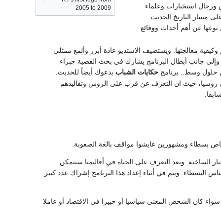
 ورجال استخبارات وعلماء
2005 to 2009
 مسار التاريخ الحديث.
نوعها عن أهم أحداث ووقائع
وكيفية معالجتها. ويستضيف الاستديو عادة أبرز وألمع ممثلي
ن. وإلى جانب أبطال البرنامج يشارك في بحث القضية خبراء
ن حلول وسط.. برنامج
حكايات الشباب
يدعوك أيضاً للحديث.
ي روسيا، حيث ان التعرف عن قرب على الروس وتقاليدهم
ابقا.
خاص بسطاء ومشهورين عايشوا مواقف بالغة الصعوبة.
ار الساخنة. وبعد التعرف على الحياة في أقاليمنا سيتمكن
س البسطاء. ويتم في أثناء إعداد هذا البرنامج إشراك عدد كبير
 سواء كان الشخص المعني سياسيا أو خبيرا في الاقتصاد أو عاملا