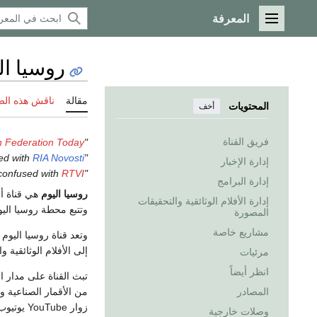
المعرفة
القائمة الرئيسية
روسيا ال
مقالة
ناقش هذه ال
المحتويات
أخف
فريق القناة
n Federation Today
"Russia Today" redirects here. It is not to be confused with
RIA Novosti
"ANO TV-Novosti" redirects here. It is not to be confused with
إدارة الإخبار
RTVI
"RTTV" redirects here. It is not to be confused with
إدارة البرامج
روسيا اليوم
هي قناة أخ
إدارة الأفلام الوثائقية والتحقيقات
وتتبع محطة روسيا الي
المصورة
مشاريع خاصة
وتعد قناة روسيا اليوم 
إلى الأفلام الوثائقية 
مرئيات
انظر أيضاً
المصادر
وصلات خارجية