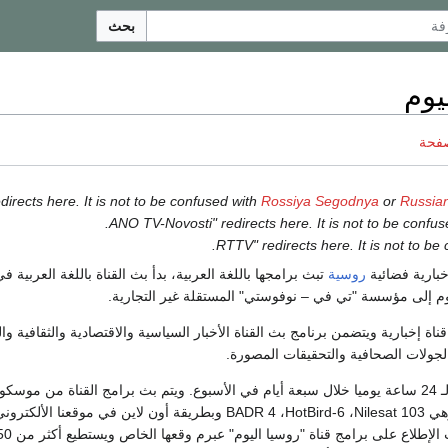
بحث
يوم
صفحة
Rossiya Segodnya
or
Russia
.
.
بارية فضائية
روسية
تبث برامجها باللغة العربية، بدأ بث القناة باللغة العربية في 
وم إلى مؤسسة "تي في – نوفوستي" المستقلة غير التجارية.
قناة إخبارية ويتضمن برنامج بث القناة الأخبار السياسية والاقتصادية والثقافية و
والجولات الصحافية والتحقيقات المصورة.
تبث القناة على مدار الـ 24 ساعة يوميا خلال سبعة أيام في الأسبوع. ويتم بث برامج القناة من 
من الأقمار الصناعية وهي BADR 4 ،HotBird-6 ،Nilesat 103 وبطريقة أون لاين في موق