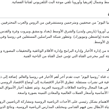
 وشمال إفريقيا وأوروبا تلقي موجة البث التلفزيوني لقناتنا الفضائية.
سيا اليوم" من صحفيين ومترجمين ومستشرقين من الروس والعرب المحترفيين.
ي أوروبا (باريس ولندن) والشرق الأوسط (بغداد ودمشق وبيروت وغزة والقدس و
لمتحدة (واشنطن ونيويورك). وتتطور شبكة المراسلين المستقلين في روسيا وفي 
ق الأوسط.
ة من إدارة الأخبار وإدارة البرامج وإدارة الأفلام الوثائقية والتحقيقات المصورة 
ئة كبير مخرجي القناة التي تؤمن عمل القناة من الناحية الفنية.
ر
ث قناة "روسيا اليوم" حيث تقدم آخر أهم الأخبار في روسيا والعالم. إضافة إلى ذل
فية في نشرات مستقلة. تتطرق الأخبار الاقتصادية إلى أوضاع الاقتصاد الروسي 
 في هذا المجال وخاصة العلاقات الروسية العربية. وتتم تغطية أخبار الأسواق الم
لأساسية وأسعار العملات العالمية والمعادن الثمينة بصورة واسعة.
ة الاهتمام بشكل رئيسي على الأحداث الرياضية الروسية ومشاركة الرياضيين ال
ياة الأبطال بمن فيهم القدامى ومختلف المدارس الرياضية الروسية، ونتائج الد