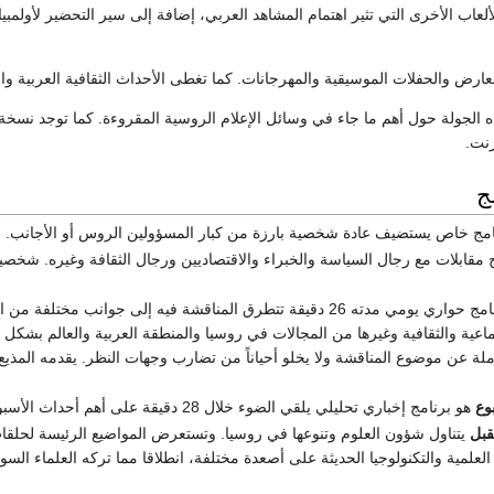
ألعاب الأخرى التي تثير اهتمام المشاهد العربي، إضافة إلى سير التحضير لأولمب
لمعارض والحفلات الموسيقية والمهرجانات. كما تغطى الأحداث الثقافية العربية وا
 الجولة حول أهم ما جاء في وسائل الإعلام الروسية المقروءة. كما توجد نس
رنت.
ج
مج خاص يستضيف عادة شخصية بارزة من كبار المسؤولين الروس أو الأجانب.
 مقابلات مع رجال السياسة والخبراء والاقتصاديين ورجال الثقافة وغيره. شخصي
برنامج حواري يومي مدته 26 دقيقة تتطرق المناقشة فيه إلى جوانب مختلفة 
ماعية والثقافية وغيرها من المجالات في روسيا والمنطقة العربية والعالم بشكل ي
لة عن موضوع المناقشة ولا يخلو أحياناً من تضارب وجهات النظر. يقدمه المذي
وع
هو برنامج إخباري تحليلي يلقي الضوء خلال 28 دقيقة على أهم أحداث الأسبوع.
قبل
يتناول شؤون العلوم وتنوعها في روسيا. وتستعرض المواضيع الرئيسة لحلقات 
لعلمية والتكنولوجيا الحديثة على أصعدة مختلفة، انطلاقا مما تركه العلماء الس