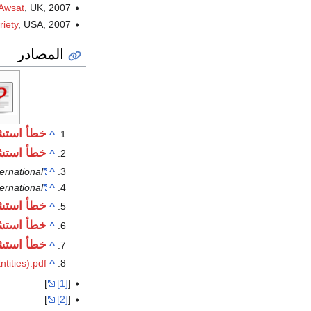
-Awsat
, UK, 2007
riety
, USA, 2007
المصادر
خطأ استش
^
خطأ استش
^
ernational
"About RT (formerly corporate profile)"
^
ernational
"Contact info"
^
خطأ استش
^
خطأ استش
^
خطأ استش
^
tities).pdf
^
]
[1]
[
]
[2]
[