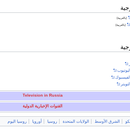
جية
(بالعربية)
(بالعربية)
جية
ليوتيوب
الفيسبوك
تويتر
Television in Russia
القنوات الإخبارية الدولية
و
الشرق الأوسط
الولايات المتحدة
روسيا
أوروپا
روسيا اليوم