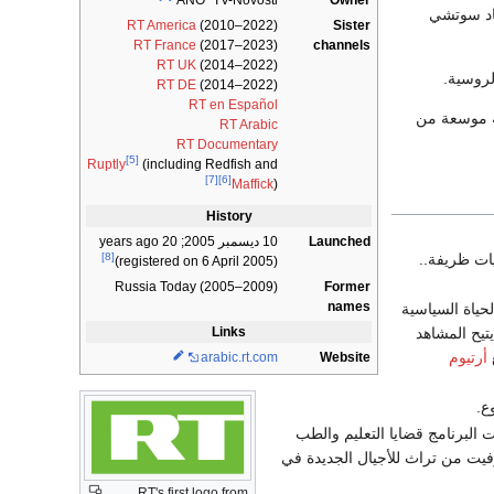
Owner
ANO "TV-Novosti"
ياد سوتشي
RT America
(2010–2022)
Sister
RT France
(2017–2023)
channels
RT UK
(2014–2022)
لروسية.
RT DE
(2014–2022)
RT en Español
خة موسعة من
RT Arabic
RT Documentary
[5]
Ruptly
(including Redfish and
[7]
[6]
Maffick
)
History
Launched
10 ديسمبر 2005
; 20 years ago
ات ظريفة..
[8]
(registered on 6 April 2005)
Russia Today (2005–2009)
Former
names
من الحياة السياسية
تيح المشاهد
Links
ع
أرتيوم
arabic
.rt
.com
Website
البرنامج قضايا التعليم والطب
وفيت من تراث للأجيال الجديدة في
RT's first logo from