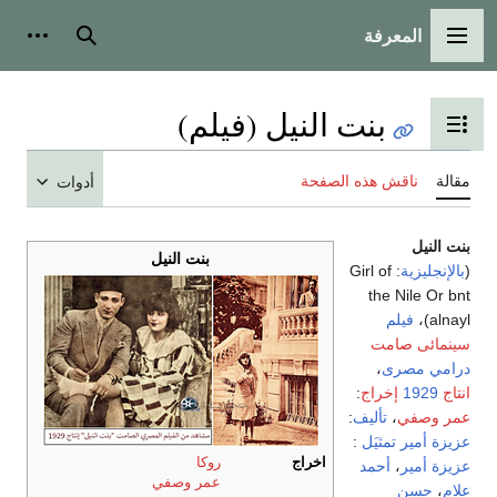
المعرفة
القائمة الرئيسية
بحث
أدوات
بنت النيل (فيلم)
تبديل عرض جدول المحتويات
مقالة
ناقش هذه الصفحة
أدوات
بنت النيل
بنت النيل
(
بالإنجليزية
: Girl of
the Nile Or bnt
alnayl)،
فيلم
سينمائى
صامت
درامي
مصرى
،
انتاج
1929
إخراج
:
عمر وصفي
،
تأليف
:
عزيزة أمير
تمثيَل
:
اخراج
روكا
عزيزة أمير
،
أحمد
عمر وصفي
علام
،
حسن