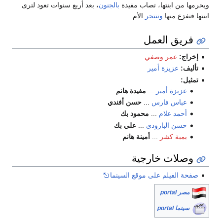
ويحرمها من ابنتها، تصاب مفيدة
بالجنون
، بعد أربع سنوات تعود لترى
ابنتها فتفزع منها
وتنتحر
الأم.
فريق العمل
إخراج:
عمر وصفي
تأليف:
عزيزة أمير
تمثيل:
عزيزة أمير
...
مفيدة هانم
عباس فارس
...
حسن أفندي
أحمد علام
...
محمود بك
حسن البارودي
...
علي بك
بمبة كشر
...
أمينة هانم
وصلات خارجية
صفحة الفيلم على موقع السينما
مصر portal
سينما portal