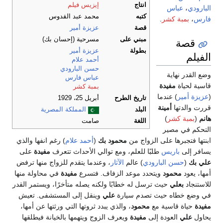
انتاج
إيزيس فيلم
البارودي
،
عباس
كتبه
محمد عبد القدوس
فارس
،
بمبة كشر
.
قصة
عزيزة أمير
قصة
مبني على
مسرحية (إحسان بك)
بطولة
عزيزة أمير
الفيلم
أحمد علام
حسن البارودي
وضع القدر نهاية
عباس فارس
قاسية لحياة
مفيدة
بمبة كشر
(
عزيزة أمير
) عندما
تاريخ الطرح
أبريل 25، 1929
قررت والدتها
أمينة
البلد
المملكة المصرية
هانم
(
بمبة كشر
)
اللغة
صامت
التحكم في مصير
ابنتها فتجبرها على الزواج من
محمود بك
(
أحمد علام
) رغم انفها والذي
يسافر إلى
باريس
طلبًا للعلم، ومع توالي الأحداث تتعرف
مفيدة
على
علي بك
(
حسن البارودي
) عالم
الآثار
، وعندما يتقدم للزواج منها ترفض
أمها، يعود
محمود
ويتحدد موعد الزفاف. فتسرع
مفيدة
في محاولة منها
للاستنجاد
بعلي
حيث ترسل له خطابًا ولكنه يصله متأخرًا، ويستمر القدر
في وضع خطاه حيث تصدم سيارة
علي
وينقل إلى المستشفى. تعيش
مفيدة
حياة قاسية مع
محمود
، والذي يبدد ثروتها التي ورثتها عن أمها،
يحاول
علي
العودة إلى
مفيدة
ويعرف الزوج ويتهمها بالخيانة فيطلقها