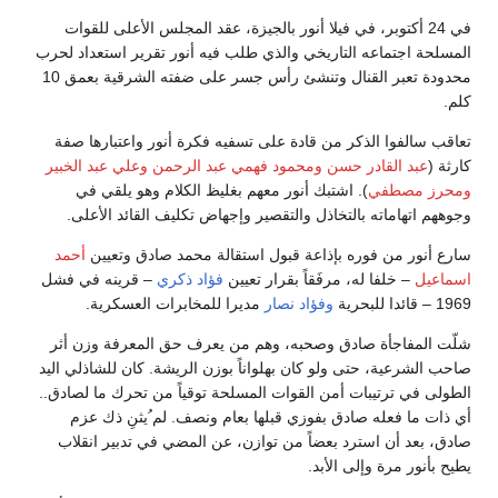
في 24 أكتوبر، في فيلا أنور بالجيزة، عقد المجلس الأعلى للقوات
المسلحة اجتماعه التاريخي والذي طلب فيه أنور تقرير استعداد لحرب
محدودة تعبر القنال وتنشئ رأس جسر على ضفته الشرقية بعمق 10
كلم.
تعاقب سالفوا الذكر من قادة على تسفيه فكرة أنور واعتبارها صفة
كارثة (
عبد القادر حسن
ومحمود فهمي عبد الرحمن
وعلي عبد الخبير
ومحرز مصطفي
). اشتبك أنور معهم بغليظ الكلام وهو يلقي في
وجوههم اتهاماته بالتخاذل والتقصير وإجهاض تكليف القائد الأعلى.
سارع أنور من فوره بإذاعة قبول استقالة محمد صادق وتعيين
أحمد
اسماعيل
– خلفا له، مرفَقاً بقرار تعيين
فؤاد ذكري
– قرينه في فشل
1969 – قائدا للبحرية
وفؤاد نصار
مديرا للمخابرات العسكرية.
شلّت المفاجأة صادق وصحبه، وهم من يعرف حق المعرفة وزن أثر
صاحب الشرعية، حتى ولو كان بهلواناً بوزن الريشة. كان للشاذلي اليد
الطولى في ترتيبات أمن القوات المسلحة توقياً من تحرك ما لصادق..
أي ذات ما فعله صادق بفوزي قبلها بعام ونصف. لم ُيثنِ ذك عزم
صادق، بعد أن استرد بعضاً من توازن، عن المضي في تدبير انقلاب
يطيح بأنور مرة وإلى الأبد.