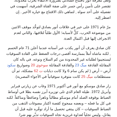
ولعل معرفة أنور باقتناع الشاذلي بضرورة الاكتفاء بحرب محدودة،
تقتصر على تأمين رأس جسر على ضفة القناة الشرقية، أسهمت في
تفضيله على أحد سواه , لتماهي ذلك الاقتناع مع خياره الأخير...إن
اضطر إليه.
مرّ عام 1971 على خير في علاقات أنور بصادق لتوحُّد موقف الاثنين
من موضوعة الحرب، كلُّ لأسبابه؛ الأول طلباً لتلافيها، والثاني لعدم
الانجراف إليها قبل اكتمال العدة.
كان صادق يعرف أن أنور يكذب عبر أسنانه عندما أعلن 71 عام الحسم
, لكنه ماشاه أملاً بممارسة أقصى درجات الضغط على القادة السوفيات
ليستجيبوا لطلباته غير المحدودة من كم السلاح ونوعه. في باله كان
المقاتلة القاذفة
ميگ 23
والقاذفة المقاتلة
سوخوي 20
وصواريخ
سكود
أرض – أرض ( لم يكن سام 6 ولا كانت دبابات
ت 62
مشكلة، ثم أن
مستطلعات
ميگ 25
كانت متوفرة سوفياتياً في الأجواء المصرية).
زار صادق موسكو مع أنور في أكتوبر 1971 وغاب عن زيارتي فبراير
وأبريل 1972. طيلة العام الذي تلى توزيره أبرز نفسه بطلا في أوساط
الضباط بوقوفه الصلد أمام موسكو مطالباً وناهراً وضاغطاً ومناكفاً. لكنه
في كل ما فعله – وبعضه ممجوج كقصة اكتناز مصوغات الذهب من
الضباط السوفيات – كان يبتغي تحصيل ما أراد توفّره عليه قبل أن
يقاتل، وليس تجلياً لعداوة غريزية تجاه السوفيات تدبِّر بهم شرا.