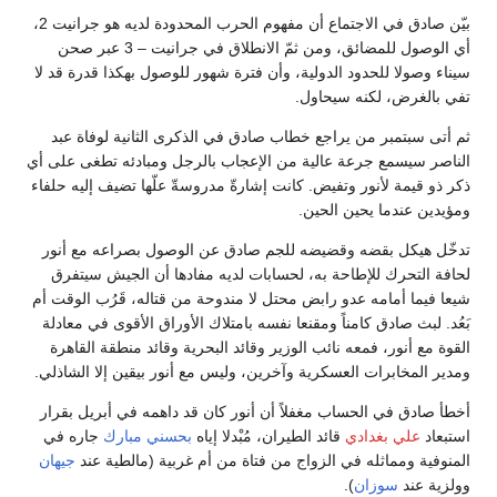
بيّن صادق في الاجتماع أن مفهوم الحرب المحدودة لديه هو جرانيت 2،
أي الوصول للمضائق، ومن ثمّ الانطلاق في جرانيت – 3 عبر صحن
سيناء وصولا للحدود الدولية، وأن فترة شهور للوصول بهكذا قدرة قد لا
تفي بالغرض، لكنه سيحاول.
ثم أتى سبتمبر من يراجع خطاب صادق في الذكرى الثانية لوفاة عبد
الناصر سيسمع جرعة عالية من الإعجاب بالرجل ومبادئه تطغى على أي
ذكر ذو قيمة لأنور وتفيض. كانت إشارةّ مدروسةّ علّها تضيف إليه حلفاء
ومؤيدين عندما يحين الحين.
تدخّل هيكل بقضه وقضيضه للجم صادق عن الوصول بصراعه مع أنور
لحافة التحرك للإطاحة به، لحسابات لديه مفادها أن الجيش سيتفرق
شيعا فيما أمامه عدو رابض محتل لا مندوحة من قتاله، قَرُب الوقت أم
بَعُد. لبث صادق كامناً ومقنعا نفسه بامتلاك الأوراق الأقوى في معادلة
القوة مع أنور، فمعه نائب الوزير وقائد البحرية وقائد منطقة القاهرة
ومدير المخابرات العسكرية وآخرين، وليس مع أنور بيقين إلا الشاذلي.
أخطأ صادق في الحساب مغفلاً أن أنور كان قد داهمه في أبريل بقرار
استبعاد
علي بغدادي
قائد الطيران، مُبْدلا إياه
بحسني مبارك
جاره في
المنوفية ومماثله في الزواج من فتاة من أم غربية (مالطية عند
جيهان
وولزية عند
سوزان
).