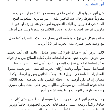
أنور السادات
.
كان أنور حينها يحال التملص ما في وسعه من اتخاذ قرار الحرب –
مقاوماً ضغوط رجال عبد الناصر عليه – عبر مبادرته الملغومة لفتح
القناة في 4 فبراير، وطلباته التعجيزية لموسكو عند زيارته لها في 1
مارس، ثم عبر افتعاله حكاية الاتحاد الثلاثي مع سوريا وليبيا في أبريل.
سانده هيكل في تهرّبه وتمنّعه الذي وصل حد الكذب الصراح كما فعل
مع وعده لعلي صبري ببدء الحرب في 20 أبريل.
لاقى عرض أنور – هيكل قبولا في نفس صادق , والذي كان أيضا يخشى
من خوض الحرب حينها لعدم اطمئنانه على كفاية السلاح بين يدي قواته
بعدْ , إضافةً لما كان تسرّب إليه من إعادة تأهيل عبد الناصر لحافظ
اسماعيل تمهيداً لتولّيه رئاسة أركان الحرب القادمة – عبر تعيينه مديرا
للمخابرات العامة في أبريل 1970 وظنّه الظنون بفوزي لرضاه بهكذا
مسار، إن لم يكن أوصى به .. وطيّه النفس على غضاضة. اتفق الثلاثة
غداة عودة السادات من موسكو مطالع مارس على الفتك بعلي صبري
وصحبه، تاركين التوقيت والطريقة لشيخها أنور.
وما أن عزم أنور على الخروج شاهرا سيفه أواسط مايو حتى كان له
صادق رافداً , ومعه الليثي ناصف قائد الحرس الجمهوري حامياً ووزير
الداخلية ممدوح سالم مطَمْئناً ... وحولهم في التدبير محمد حسنين