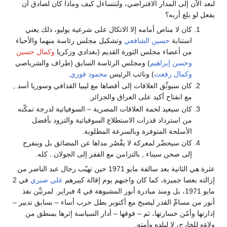
لنعد الآن إلى المدار الافتراضي، ولنتساءل كيف وماذا كان لصادق أن
يفعل لو بلغ أربه؟
كان لا مناص أمامه إلا الاتكال على شرعية يوليو، ذلك يعني
استنابة
حسين الشافعي
وتشكيل مجلس رئاسة منهما والأحياء
من أعضاء مجلس الثورة القديم (بغدادي وزكريا
وكمال حسين
وحسن إبراهيم
) ومجلس الرئاسة السابق (طراف والشرباصي
وكمال رفعت
) ونائب الرئيس
محمود فوزي
.
كان سيوثّق العلاقات إلى أقصاها مع ليبيا القذافي وسوريا أسد ,
مع انفتاح أكيد على العراق والجزائر.
كان سيعيد لحمة العلاقات المصرية – السوفياتية لدرجة تمكّنه
من استرداد قدرات الاستطلاع السوفياتية والتزود بأفضل
الأسلحة المتوفرة وبالسرعة المطلوبة.
كان سيحضّر لمعركة لا يقْصُر مداها عن المضائق بل وينفرج
إلى صحن سيناء , بالتزامن مع القفز إلى الجولان.. كله.
عثرة هي الثانية بعد سالفة مايو 1971 حين تهيّب رجال عبد الناصر من
إزالته بعصا جميزة، كما كان واجبهم يوم إقالة كبيرهم
علي صبري
في 2
مايو 1971، بل ومنذ مبادرة أنور المشبوهة في 4 فبراير. لمرتيَّن نفذ
أنور من مسامِّ القدر ليصبح مع أكتوبر بطل حرب أساء – بسابق تدبير –
إدارتها وأمّن خسارتها، ثم – فوقها – أدار السياسة إثرها بمنطق من
ولاؤه للخارج، لا لبلده وأمته.