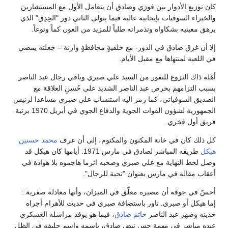
كان توزيع الأدوار بين فوزي وصادق أن يتعامل الأول مع المستشارين
والخبراء السوفيات بإيجابية عالية فيما يتولى الثاني دور "الحِدِق" الذي
يرهق معينيه بشكاواه وتذمراته طلباً للمزيد من العون كماً ونوعاً.
إلا أن غرق صادق في الدور- مع خلفيةٍ محافظةٍ وازنة – جعلته يمضي
في اللعبة لمنتهاها مع مقبل الأيام.
أهّله ذاك النزوع للنفور من السيد علي صبري وباقي رجال عبد الناصر
بسبب التزامهم بحرص عبد الناصر الشديد على حُسنِ العلاقة مع
الصديق السوفياتي، كما رمز اليه استنساب علي صبري مساعدا لرئيس
الجمهورية لشؤون القوات الجوية والدفاع الجوي في أبريل 1970 برتبة
فريق أول فخري.
كل ذلك كان في خانة المكنون والمكتوم، إلى أن عرف
محمد حسنين
هيكل
طريقه المباشر لصادق في مارس 1971. أيامها كان هيكل قد
وصل لخط النهاية مع علي صبري وصحبه اثرما هاجموه بلا هوادة في
أعقاب مقاله في مارس بعنوان "تحية للرجال".
أحسّ في جوفه أن مصيره معلّق في الميزان، وأنها معادلة صفرية :
إما هيكل أو صبري. ناور باستضافة صبري في حديث للأهرام أجراه
خدينه وصهر عبد الناصر
حاتم صادق
، فيما هو يوفد مراسله العسكري
عبده مباشر في مهمة جس نبض صادق، بإسمه واسم حليفه في الظل