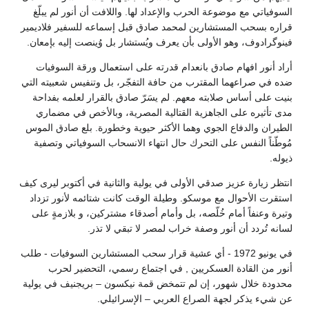
السوفياتي مع موضوعة الحرب والإعداد لها. واللافت أن أنور لم يبلّغ
قراره بسحب المستشارين لمحمد صادق قبل إسماعه للسفير فلاديمير
فينوگرادوف، وهو الأولى بأن يعرف ويُستشار بل وُينصت إليه بإمعان.
أراد أنور افهام صادق بانعدام قدرته على استعمال ورقة السوفيات
ضده في صراعهما المقترب من حافة التفجّر، بل وتنفيس شعبيته التي
بنيت على أساس صلابته معهم. لم يسَرّ صادق بالقرار لعلمه بفداحة
مدى تأثيره على الجاهزية القتالية المصرية، وبالأخص في مضماري
الطيران والدفاع الجوي وهما الأكثر حيوية وخطورة. بلع صادق الموس
مُوطّناً النفس على التحرك حال انتهاء الانسحاب السوفياتي وتصفية
ذيوله.
انتظر زيارة عزيز صدقي الأولى في يولية والثانية في أكتوبر ليرى كيف
استقرت الأحوال مع موسكو. وطيلة الوقت كانت شتائمه لأنور تزداد
وتيرة وعنفاً أمام خُلّصه، بل وأمام أصدقاء مشتركين، و بلازمةٍ على
لسانه تُردد أن أنور وصفة خراب لمصر لا تبقي لا تذر.
في يونيو 1972 - أي عشية قرار سحب المستشارين السوفيات - طلب
أنور من القادة العسكريين , في اجتماع رسمي، التحضير لحرب
محدودة خلال شهور، إن لم تتمخض قمة نيكسون – بريجنيف في يولية
عن شيء يذكر لجهة الصراع العربي – الإسرائيلي.