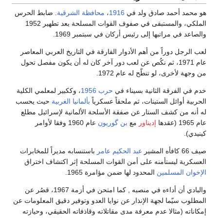
هو محمد أحمد صادق ولد في
1916
،
محافظة الشرقية
. ضابط الحرس
الملكي، والمستبقى في صفوف القوات المسلحة بعد تطهير 1952
والصاعد في مراتبها إلى رئيس أركان في سبتمبر 1969.
لعب الرجل دوراً من أهم الأدوار الفارقة في التاريخ العربي المعاصر
عام 1971، ثم نكُص عن لعب دور آخر كان له أن يكون مفصل تحول
من وجهة لأخرى، لو تنطّح له عام 1972.
خدم في الفرقة الثانية بسيناء في
حرب 1956
، وككبير لمعلمي الكلية
الحربية أوائل الستينات، ثم ملحقاً عسكرياً
بألمانيا الغربية
حيث يحسب
له أنه من كشف الستار عن صفقة الأسلحة الألمانية لإسرائيل مطلع
عام 1965 (عقدها
إديناور
مع
بن گوريون
عام 1960 وفقا لأوامر
كينيدي).
صيف 66 كافأه المشير
عبد الحكيم عامر
باستنسابه مديراً للمخابرات
العسكرية ليستأمنه على أمن القوات المسلحة إثر اكتشاف اختراق
الإخوان المسلمين
المحدود لها ضمن مؤامرة 1965.
والبادي أن أداءه في منصبه , كما امتحن في أزمة 1967، قصُر عن
المطلوب سيّما لجهة الإنذار عن نوايا العدو وتوفير دقيق المعلومات عن
إمكاناته (مثالا عدم معرفة مدى مقاتلاته وقاذفاته الحقيقي، وحيازته