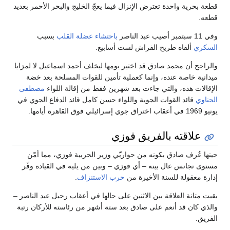
قطعة بحرية واحدة تعترض الإنزال فيما يعجّ الخليج والبحر الأحمر بعديد
قطعه.
وفي 11 سبتمبر أصيب عبد الناصر
باحتشاء عضلة القلب
بسبب
السكري
ألقاه طريح الفراش لست أسابيع.
والراجح أن محمد صادق قد اختير يومها ليخلف أحمد اسماعيل لا لمزايا
ميدانية خاصة عنده، وإنما كعملية تأمين للقوات المسلحة بعد خضة
الإقالات هذه، والتي جاءت بعد شهرين فقط من إقالة اللواء
مصطفى
الحناوي
قائد القوات الجوية واللواء حسن كامل قائد الدفاع الجوي في
يونيو 1969 في أعقاب اختراق جوي إسرائيلي فوق القاهرة أيامها.
علاقته بالفريق فوزي
حينها عُرف صادق بكونه من حواريّي وزير الحربية فوزي، مما أمّن
مستوى تجانس عال بينه – أي فوزي – وبين من يليه في القيادة وفّر
إدارة معقولة للسنة الأخيرة من
حرب الاستنزاف
.
بقيت متانة العلاقة بين الاثنين على حالها في أعقاب رحيل عبد الناصر –
والذي كان قد أنعم على صادق بعد ستة أشهر من رئاسته للأركان رتبة
الفريق.