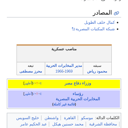
المصادر
كمال خلف الطويل
شبكة المكتبات المصرية
مناصب عسكرية
سبقه
مدير
المخابرات الحربية
تبعه
محمود رياض
1969
-
1966
محرز مصطفى
وزراء دفاع مصر
e
t
v
أظهر
رؤساء
e
t
v
أظهر
المخابرات الحربية المصرية
(
قائمة غير كاملة
)
الكلمات الدالة:
موسكو
القاهرة
واشنطن
خليج السويس
محافظة الشرقية
محمد حسنين هيكل
عبد الحكيم عامر