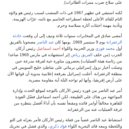
على سلاح ضرب ممرات الطائرات).
لكنه استبقي في تطهير 1967 في ذات المنصب لسبب رئيس هو ولاؤه
التام للقائد الأعلى لحظة اصطراعه الحاسم مع نائبه، عرّاب الهزيمة،
وتأدية مهمة اجتثات آثاره بسلاسة وحزم.
أمضى صادق في المخابرات سنوات ثلاثة ونيف إلى أن وقعت
حادثة
الزعفرانة
يوم 9 سبتمبر 1969. يومها كان
عبد الناصر
مصحوبا بالفريق
أول
محمد فوزي
وزير الحربية واللواء
أحمد اسماعيل
رئيس أركان
الحرب (من خلف
الفريق رياض
إثر استشهاده في مارس 1969 صاعدا
من رئاسة هيئة العمليات) يحضرون مناورة حية لفرقة مدرعة حين
وصلت أخبار نزول إسرائيلي برمائي على شاطئ خليج السويس في
منطقة الزعفرانة. أعلنت إسرائيل بفرقعة إعلامية مدوية أن قواتها الآن
على أرض إفريقيا، وأنها لم تواجه البتّة أية مقاومة مصرية.
أمر عبد الناصر من فوره رئيس الأركان بالتوجه لموقع الحدث وإدارة
المواجهة من هناك على الطبيعة، لكن أحمد اسماعيل فضّل العودة
للقاهرة مخالفاً أوامر قائده ومقنعاً نفسه بأن أداءً أفضل ينتظره من
غرفة العمليات عنه من الزعفرانة.
استشاط عبد الناصر غضباً من فعلة رئيس الأركان فأمر بعزله في التو
واللحظة ومعه قائد البحرية اللواء
فؤاد ذكري
، والذي فشل في تحريك