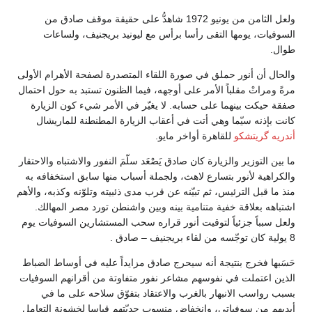
ولعل الثامن من يونيو 1972 شاهدُّ على حقيقة موقف صادق من
السوفيات، يومها التقى رأسا برأس مع ليونيد بريجنيف، ولساعات
طوال.
والحال أن أنور حملق في صورة اللقاء المتصدرة لصفحة الأهرام الأولى
مرةً ومراتْ مقلباً الأمر على أوجهه، فيما الظنون تستبد به حول احتمال
صفقة حيكت بينهما على حسابه. لا يغيّر في الأمر شيء كون الزيارة
كانت بإذنه سيّما وهي أتت في أعقاب الزيارة المطنطنة للماريشال
أندريه گريتشكو
للقاهرة أواخر مايو.
ما بين التوزير والزيارة كان صادق يَصْعَد سلّمَ النفور والاشتباه والاحتقار
والكراهية لأنور بتسارع لاهث، ولجملة أسباب منها سابق استخفافه به
منذ ما قبل الترئيس، ثم تبيّنه عن قرب مدى ذئبيته وتلوّنه وكذبه، والأهم
اشتباهه بعلاقة خفية متنامية بينه وبين واشنطن تورد مصر المهالك.
ولعل سبباً جزئياً لتوقيت أنور قراره سحب المستشارين السوفيات يوم
8 يولية كان توجّسه من لقاء بريجنيف – صادق .
حَسَبها فخرج بنتيجة أنه سيحرج صادق مزايداً عليه في أوساط الضباط
الذين اعتملت في نفوسهم مشاعر نفور متفاوتة من أقرانهم السوفيات
بسبب رواسب الانبهار بالغرب والاعتقاد بتفوّق سلاحه على ما في
أيديهم من سوفياتي، وانخفاض منسوب جديّتهم قياسا لخشونة التعامل