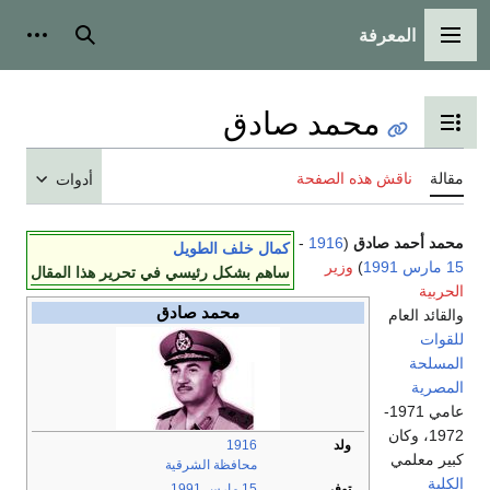
المعرفة
القائمة الرئيسية
بحث
أدوات
محمد صادق
تبديل عرض جدول المحتويات
مقالة
ناقش هذه الصفحة
أدوات
محمد أحمد صادق
(
1916
-
كمال خلف الطويل
15 مارس
1991
)
وزير
ساهم بشكل رئيسي في تحرير هذا المقال
الحربية
محمد صادق
والقائد العام
للقوات
المسلحة
المصرية
عامي 1971-
1972، وكان
ولد
1916
كبير معلمي
محافظة الشرقية
الكلية
توفي
15 مارس
1991