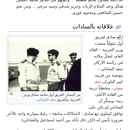
هيكل وعبد السلام الزيات وعزيز صدقي وسيد مرعي ... ومن بعيدٍ
حسين الشافعي ومحمود فوزي.
علاقاته بالسادات
رُفّع صادق لفريق
أول متولياً منصب
وزير الحربية – القائد
العام، ليحلّ مكانه
في رئاسة الأركان
سعد الشاذلي –
بتوصية من قريبه
كبير الياوران
سعد
متولي
، متخطياً دزينة
من القادة الأعلى
من اليسار: الفريق أول محمد صادق وزير
الحربية، والفريق
سعد الشاذلي
.
رتبة، وبمكْرِ أن
الشاذلي لم يكن على
توافق كيماوي مع صادق - لاحتكاكات سابقة – رغبةً بموازنة واحد بالآخر
ضرورة تأمين له (كرّر ذلك بأحّد بين أحمد اسماعيل والشاذلي).