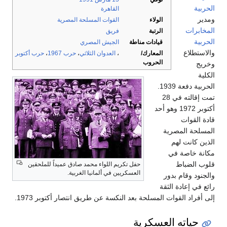
الحربية
القاهرة
ومدير
الولاء
القوات المسلحة المصرية
المخابرات
الرتبة
فريق
الحربية
قيادات مناطة
الجيش المصري
والاستطلاع
المعارك/
،
العدوان الثلاثي
،
حرب 1967
،
حرب أكتوبر
الحروب
وخريج
الكلية
الحربية دفعة 1939.
تمت إقالته في 28
أكتوبر 1972 وهو أحد
قادة القوات
المسلحة المصرية
الذين كانت لهم
مكانة خاصة في
قلوب الضباط
حفل تكريم اللواء محمد صادق عميداً للملحقين
العسكريين في ألمانيا الغربية.
والجنود وقام بدور
رائع في إعادة الثقة
إلى أفراد القوات المسلحة بعد النكسة عن طريق انتصار أكتوبر 1973.
حياته العسكرية