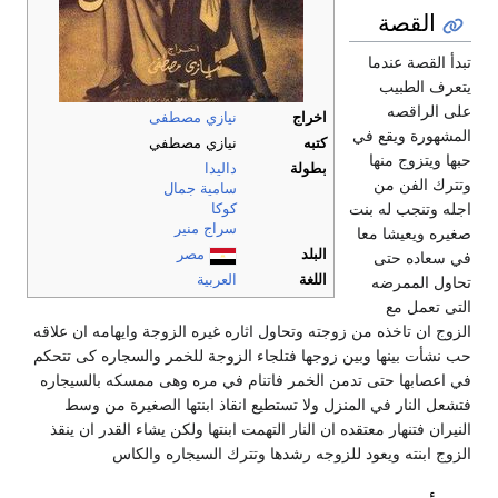
القصة
تبدأ القصة عندما
يتعرف الطبيب
على الراقصه
اخراج
نيازي مصطفى
المشهورة ويقع في
كتبه
نيازي مصطفي
حبها ويتزوج منها
بطولة
داليدا
وتترك الفن من
سامية جمال
اجله وتنجب له بنت
كوكا
سراج منير
صغيره ويعيشا معا
البلد
مصر
في سعاده حتى
اللغة
العربية
تحاول الممرضه
التى تعمل مع
الزوج ان تاخذه من زوجته وتحاول اثاره غيره الزوجة وايهامه ان علاقه
حب نشأت بينها وبين زوجها فتلجاء الزوجة للخمر والسجاره كى تتحكم
في اعصابها حتى تدمن الخمر فاتنام في مره وهى ممسكه بالسيجاره
فتشعل النار في المنزل ولا تستطيع انقاذ ابنتها الصغيرة من وسط
النيران فتنهار معتقده ان النار التهمت ابنتها ولكن يشاء القدر ان ينقذ
الزوج ابنته ويعود للزوجه رشدها وتترك السيجاره والكاس