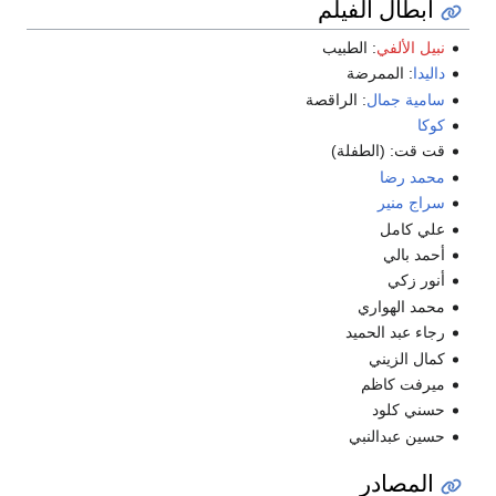
أبطال الفيلم
نبيل الألفي
: الطبيب
داليدا
: الممرضة
سامية جمال
: الراقصة
كوكا
قت قت: (الطفلة)
محمد رضا
سراج منير
علي كامل
أحمد بالي
أنور زكي
محمد الهواري
رجاء عبد الحميد
كمال الزيني
ميرفت كاظم
حسني كلود
حسين عبدالنبي
المصادر