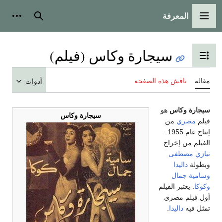
المعرفة
القائمة الرئيسية
بحث
أدوات
سيجارة وكاس (فيلم)
تبديل عرض جدول المحتويات
مقالة
ناقش هذه الصفحة
أدوات
سيجارة وكاس
هو
سيجارة وكاس
فيلم
مصري
من
إنتاج عام 1955.
الفيلم من إخراج
نيازي مصطفى
وبطولة
داليدا
وسامية جمال
وكوكا
. يعتبر الفيلم
أول فيلم مصري
تمثل فيه
داليدا
.