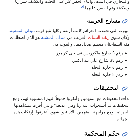
والمجاري في البيت، وأثناء الحفر عثر على الجثث وانكشف سر ريا
[5]
وسكينة وتم القبض عليهما.
مسارح الجريمة
البيوت التي شهدت الجرائم كانت أربعة وكلها تقع قرب
ميدان المنشية
،
وكان سوق
زنقة الستات
القريب من
ميدان المنشية
هو الذي اصطادت
منه السفاحتان معظم ضحاياهما، والبيوت هي:
رقم 5 شارع ماكوريس في حى كرموز
رقم 38 شارع علي بك الكبير.
رقم 6 حارة النجاة.
رقم 8 حارة النجاة.
التحقيقات
بدأت التحقيقات مع المتهمين وأنكروا جميعاً التهم المنسوبة لهم، ومع
التحقيقات تم أستجواب ابنه ريا وهي "بديعة" والتي أقرت بمشاهدتها
للجرائم، ومع مواجهة المتهمين بالأدلة والشهود أعترفوا بإرتكاب هذه
الجرائم.
حكم المحكمة