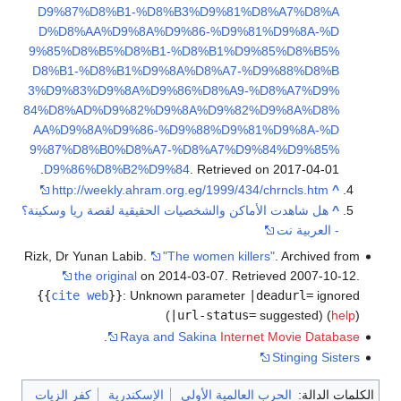
D9%87%D8%B1-%D8%B3%D9%81%D8%A7%D8%A
D%D8%AA%D9%8A%D9%86-%D9%81%D9%8A-%D
9%85%D8%B5%D8%B1-%D8%B1%D9%85%D8%B5%
D8%B1-%D8%B1%D9%8A%D8%A7-%D9%88%D8%B
3%D9%83%D9%8A%D9%86%D8%A9-%D8%A7%D9%
84%D8%AD%D9%82%D9%8A%D9%82%D9%8A%D8%
AA%D9%8A%D9%86-%D9%88%D9%81%D9%8A-%D
9%87%D8%B0%D8%A7-%D8%A7%D9%84%D9%85%
.
D9%86%D8%B2%D9%84
. Retrieved on 2017-04-01
http://weekly.ahram.org.eg/1999/434/chrncls.htm
^
^
هل شاهدت الأماكن والشخصيات الحقيقية لقصة ريا وسكينة؟
- العربية نت
Rizk, Dr Yunan Labib.
"The women killers"
. Archived from
the original
on 2014-03-07
. Retrieved
2007-10-12
.
{{
cite web
}}
:
Unknown parameter
|deadurl=
ignored
(
|url-status=
suggested) (
help
)
.
Raya and Sakina
Internet Movie Database
Stinging Sisters
الكلمات الدالة:
الحرب العالمية الأولى
الإسكندرية
كفر الزيات