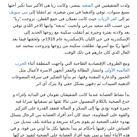
ولدت الشقيقتين في
الصعيد
بمصر، وكانت ريا هى الأكبر سنا تكبر أختها
بسبع سنوات، توفي والدهما في سن صغيرة، ثم انتقلتا إلى
بني سويف
ثم إلى
كفر الزيات
حيث كانت تعملان في جمع القطن، تزوجت "ريا"
من حسب الله سعيد مرعي وأنجبت "بديعة" وابنها الاخر اللذي توفي
بعد ولادته بفترة وجيزة ثم أنتقلت سكينة مع زوجها الجديد إلى
الإسكندرية في حي اللبان بالإسكندرية عام 1918م، ولحقتها فيما بعد
أختها ريّا مع أسرتها، تطلقت سكينة من زوجها وتزوجت بمحمد عبد
العال الذي كان جارهم في ذلك الوقت.
ومع الظروف الإقتصادية الطاحنة التي واجهت المنطقة أثناء
الحرب
العالمية الأولى
وانتشار البطالة والفقر أتجهن الاسرة لأعمال مثل
الخمور والدعارة المقننة وقتها، ثم بدأوا التفكير في سرقة المصوغات
الذهبية السيدات ثم دفنهن بشكل خفي ولا يترك أي اثر.
بدأ نشاط العصابة عندما كانت الشقيقتان تقومان في البداية بإغراء و
خدع الضحية بالكلام المعسول حتى تنالا ثقتها ثم تسقيانها شرابا فيه
خمرة قوية تؤدي بها إلى السكر و الثمالة فتفقد القدرة على التركيز
والقوة على المقاومة، حينئذ كان أحد أفراد العصابة من الرجال يتسلل
بهدوء خلف الضحية ثم يقوم بحركة سريعة و مباغتة بلف منديل من
القماش على رقبتها بأحكام ثم يبدأ بخنقها بكل ما أوتي من قوة، و في
هذه الأثناء أيضا يرتمي بقية أفراد العصابة على الضحية لتقييد حركتها