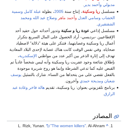
مدبولي
وأحمد بدير
.
مسلسل
ريا وسكينة
، إنتاج سنة
2005
، بطولة
عبلة كامل
وسمية
الخشاب
وسامي العدل
وأحمد ماهر
وصلاح عبد الله
ومحمد
الشقنقيري
.
مسلسل إذاعي
عودة ريا و سكينة
وتدور أحداثه حول حفيد أحد
الإقطاعيين -برديسي- أراد الحصول على المال السريع بتكرار
أعمال ريا وسكينة وعصابتهما، فتنكر على هيئة "دلالة" لاصطياد
ضحاياه. وفي نفس الوقت كانت هناك عصابة لإحدى البلاد المعادية
تهدف إلى إثارة الذعر بين أكبر عدد من مواطني
الإسكندرية
،
بإطلاق شائعة وجود عفريت ريا وسكينة وأنه ليس شخصاً عادياً تم
القبض عليه كما تدعي الشرطة وإنما هو روح شريرة موجودة
بالفعل تقضي على من يتحداها من النساء. شارك بالتمثيل
يوسف
شعبان
ومديحة حمدي
وآخرون.
برنامج تلفزيوني بعنوان: ريا وسكينة، تقديم
هالة فاخر
وغادة عبد
الرازق
.
المصادر
L. Rizk, Yunan.
"The women killers"
. Al-Ahram
^