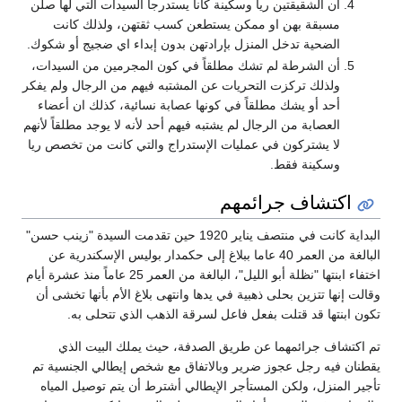
أن الشقيقتين ريا وسكينة كانا يستدرجا السيدات التي لها صلن
مسبقة بهن او ممكن يستطعن كسب ثقتهن، ولذلك كانت
الضحية تدخل المنزل بإرادتهن بدون إبداء اي ضجيج أو شكوك.
أن الشرطة لم تشك مطلقاً في كون المجرمين من السيدات،
ولذلك تركزت التحريات عن المشتبه فيهم من الرجال ولم يفكر
أحد أو يشك مطلقاً في كونها عصابة نسائية، كذلك ان أعضاء
العصابة من الرجال لم يشتبه فيهم أحد لأنه لا يوجد مطلقاً لأنهم
لا يشتركون في عمليات الإستدراج والتي كانت من تخصص ريا
وسكينة فقط.
اكتشاف جرائمهم
البداية كانت في منتصف يناير 1920 حين تقدمت السيدة "زينب حسن"
البالغة من العمر 40 عاما ببلاغ إلى حكمدار بوليس الإسكندرية عن
اختفاء ابنتها "نظلة أبو الليل"، البالغة من العمر 25 عاماً منذ عشرة أيام
وقالت إنها تتزين بحلى ذهبية في يدها وانتهى بلاغ الأم بأنها تخشى أن
تكون ابنتها قد قتلت بفعل فاعل لسرقة الذهب الذي تتحلى به.
تم اكتشاف جرائمهما عن طريق الصدفة، حيث يملك البيت الذي
يقطنان فيه رجل عجوز ضرير وبالاتفاق مع شخص إيطالي الجنسية تم
تأجير المنزل، ولكن المستأجر الإيطالي أشترط أن يتم توصيل المياه