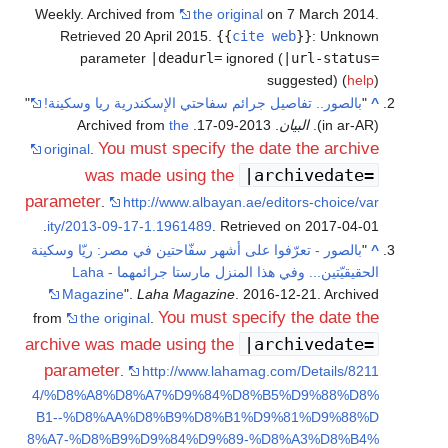
Weekly. Archived from
the original
on 7 March 2014
.
Retrieved
20 April
2015
.
{{
cite web
}}
:
Unknown
parameter
|deadurl=
ignored (
|url-status=
suggested) (
help
)
^
"
بالصور.. تفاصيل جرائم سفاحتي الإسكندرية ريا وسكينة!
"
(in ar-AR).
البيان
. 2013-09-17. Archived from
the
You must specify the date the archive
original
.
|archivedate=
was made using the
parameter
.
http://www.albayan.ae/editors-choice/var
.
ity/2013-09-17-1.1961489
. Retrieved on 2017-04-01
^
"
بالصور - تعرّفوا على أشهر سفّاحتين في مصر: ريّا وسكينة
الحقيقيّتين... وفي هذا المنزل مارستا جرائمهما - Laha
Magazine
".
Laha Magazine
. 2016-12-21. Archived
You must specify the date the
from
the original
.
|archivedate=
archive was made using the
parameter
.
http://www.lahamag.com/Details/8211
4/%D8%A8%D8%A7%D9%84%D8%B5%D9%88%D8%
B1--%D8%AA%D8%B9%D8%B1%D9%81%D9%88%D
8%A7-%D8%B9%D9%84%D9%89-%D8%A3%D8%B4%