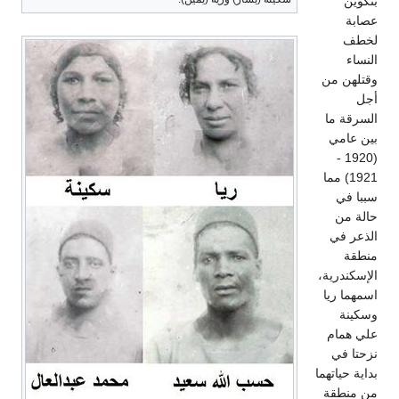
بتكوين
عصابة
لخطف
النساء
وقتلهن من
أجل
السرقة ما
بين عامي
(1920 -
1921) مما
سببا في
حالة من
الذعر في
منطقة
الإسكندرية،
اسمهما ريا
وسكينة
علي همام
نزحتا في
بداية حياتهما
من منطقة