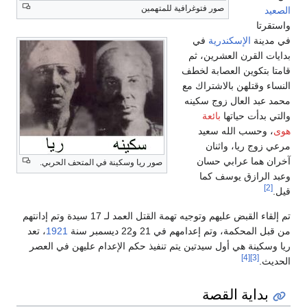
صور فتوغرافية للمتهمين
الصعيد
واستقرتا
في مدينة
الإسكندرية
في
بدايات القرن العشرين، ثم
قامتا بتكوين العصابة لخطف
النساء وقتلهن بالاشتراك مع
محمد عبد العال زوج سكينه
والتي بدأت حياتها
بائعة
هوى
، وحسب الله سعيد
مرعي زوج ريا، واثنان
آخران هما عرابي حسان
صور ريا وسكينة في المتحف الحربي.
وعبد الرازق يوسف كما
[2]
قيل.
تم إلقاء القبض عليهم وتوجيه تهمة القتل العمد لـ 17 سيدة وتم إدانتهم
من قبل المحكمة، وتم إعدامهم في 21 و22 ديسمبر سنة
1921
، تعد
ريا وسكينة هي أول سيدتين يتم تنفيذ حكم الإعدام عليهن في العصر
[4]
[3]
الحديث.
بداية القصة