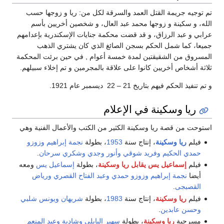
تم توجيه جريمة القتل العمد والسرقة لكل من: ريا و زوجها حسب
الله، و سكينة و زوجها محمد عبد العال، و شخصين أخريين بأسم
عرابي و عبد الرزاق، و قد قضت محكمة جنايات الإسكندرية بإعدامهم
جميعا، كما شمل الحكم بسجن الصائغ الذي كان يشتري الذهب
المسروق من الشقيقتين لمدة خمسة أعوام , في حين برئت المحكمة
ثلاثة أشخاص أخريين كانوا على علاقة بالمجرمين و تم إخلاء سبيلهم.
و تم تنفيذ الحكم فيهم بتاريخ 21 – 22 ديسمبر عام 1921.
ريا وسكينة في الإعلام
استوحت من قصة ريا وسكينة الكثير من الكتب والأعمال الفنية وهي
فيلم
ريا وسكينة
، إنتاج سنة
1953
، بطولة
نجمة إبراهيم
وزوزو
حمدي الحكيم
وفريد شوقي
وأنور وجدي
وشكري سرحان
.
فيلم
إسماعيل يس يقابل ريا وسكينة
، بطولة
إسماعيل يس
ومعه
أيضا
نجمة إبراهيم
وزوزو حمدي
وعبد الفتاح القصري
ورياض
القصبجى
.
فيلم
ريا وسكينة
، إنتاج سنة
1983
، بطولة
شريهان
ويونس شلبي
وحسن عابدين
.
مسرحية
ريا وسكينة
، بطولة
سهير البابلي
وشادية
وعبد المنعم