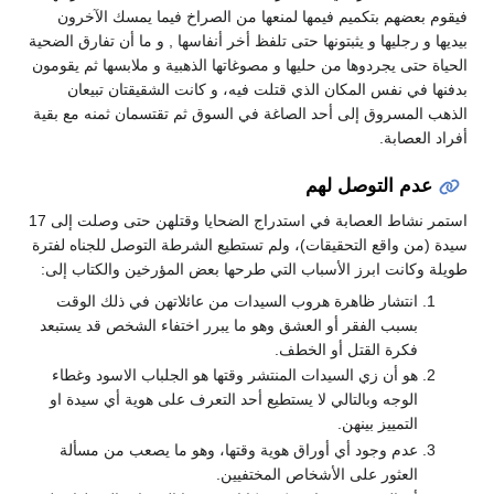
فيقوم بعضهم بتكميم فيمها لمنعها من الصراخ فيما يمسك الآخرون
بيديها و رجليها و يثبتونها حتى تلفظ أخر أنفاسها , و ما أن تفارق الضحية
الحياة حتى يجردوها من حليها و مصوغاتها الذهبية و ملابسها ثم يقومون
بدفنها في نفس المكان الذي قتلت فيه، و كانت الشقيقتان تبيعان
الذهب المسروق إلى أحد الصاغة في السوق ثم تقتسمان ثمنه مع بقية
أفراد العصابة.
عدم التوصل لهم
استمر نشاط العصابة في استدراج الضحايا وقتلهن حتى وصلت إلى 17
سيدة (من واقع التحقيقات)، ولم تستطيع الشرطة التوصل للجناه لفترة
طويلة وكانت ابرز الأسباب التي طرحها بعض المؤرخين والكتاب إلى:
انتشار ظاهرة هروب السيدات من عائلاتهن في ذلك الوقت
بسبب الفقر أو العشق وهو ما يبرر اختفاء الشخص قد يستبعد
فكرة القتل أو الخطف.
هو أن زي السيدات المنتشر وقتها هو الجلباب الاسود وغطاء
الوجه وبالتالي لا يستطيع أحد التعرف على هوية أي سيدة او
التمييز بينهن.
عدم وجود أي أوراق هوية وقتها، وهو ما يصعب من مسألة
العثور على الأشخاص المختفيين.