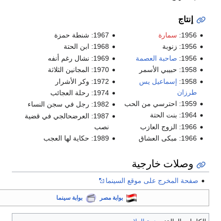
إنتاج
1956:
سمارة
1967: شنطة حمزة
1956: زنوبة
1968: ابن الحتة
1956:
صاحبة العصمة
1969: نشال رغم أنفه
1958: حبيبي الأسمر
1970: المجانين الثلاثة
1958:
إسماعيل يس
1972: وكر الأشرار
طرزان
1974: رحلة العجائب
1959: احترسي من الحب
1982: رجل في سجن النساء
1964: بنت الحتة
1987: العرضحالجي في قضية
1966: الزوج العازب
نصب
1966: مبكى العشاق
1989: حكاية لها العجب
وصلات خارجية
صفحة المخرج على موقع السينما
بوابة مصر
بوابة سينما