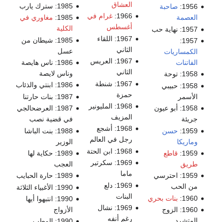
العشاق
1985: سترك يارب
1956:
صاحبة
1966:
غرام في
العصمة
1985:
مغاوري في
أغسطس
الكلية
1957: نهاية حب
1967: اللقاء
1985: شيطان من
1957:
الثاني
عسل
الكمساريات
1967: العريس
الفاتنات
1986: ناس هايصة
الثاني
وناس لايصة
1958: توحة
1967: شنطة
1986: ابنتي والذئاب
1958: حبيبي
حمزة
الأسمر
1987: بنات حارتنا
1968: المليونير
1958: أبو عيون
1987: العرضحالجي
المزيف
جريئة
في قضية نصب
1968: أشجع
1959:
حسن
1988: بنت الباشا
رجل في العالم
وماريكا
الوزير
1968: ابن الحتة
1959:
قاطع
1989: حكاية لها
1969: سكرتير
طريق
العجب
ماما
1959: احترسي
1989: حارة الحبايب
1969: دلع
من الحب
1990: الأغبياء الثلاثة
البنات
1960:
بنات بحري
1990: انتبهوا أيها
1969: نشال
1960: الزوج
الأزواج
رغم أنفه
المتشرد
1990: المطب