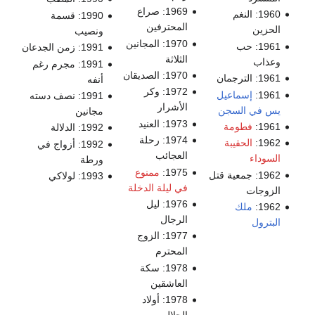
1969: صراع
1960: النغم
1990: قسمة
المحترفين
الحزين
ونصيب
1970: المجانين
1961: حب
1991: زمن الجدعان
الثلاثة
وعذاب
1991: مجرم رغم
1970: الصديقان
1961: الترجمان
أنفه
1972: وكر
1961:
إسماعيل
1991: نصف دسته
الأشرار
يس في السجن
مجانين
1973: العنيد
1961:
فطومة
1992: الدلالة
1974: رحلة
1962:
الحقيبة
1992: أزواج في
العجائب
السوداء
ورطة
1975:
ممنوع
1962: جمعية قتل
1993: لولاكي
في ليلة الدخلة
الزوجات
1976: ليل
1962:
ملك
الرجال
البترول
1977: الزوج
المحترم
1978: سكة
العاشقين
1978: أولاد