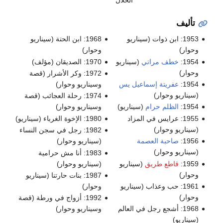
الحلال
تأليف
1953: ابن ذوات (سيناريو
1968: ابن الحتة (سيناريو
وحوار)
وحوار)
1954:
خطف مراتي
(سيناريو
1970: الصديقان (مؤلف)
وحوار)
1972: وكر الأشرار (قصة
1954:
عفريتة إسماعيل يس
وسيناريو وحوار)
(سيناريو وحوار)
1974: رحلة العجائب (قصة
1954:
الظلم حرام
(سيناريو)
وسيناريو وحوار)
1955: عرايس في المزاد
1980: الإخوة الغرباء (سيناريو)
(سيناريو وحوار)
1982: رجل في سجن النساء
1956:
صاحبة العصمة
(سيناريو وحوار)
(سيناريو وحوار)
1983: أنا مش حرامية
1959:
قاطع طريق
(سيناريو
(سيناريو وحوار)
وحوار)
1987: بنات حارتنا (سيناريو
1961: حب وعذاب (سيناريو
وحوار)
وحوار)
1992: أزواج في ورطة (قصة
1968: أشجع رجل في العالم
وسيناريو وحوار)
(سيناريو)