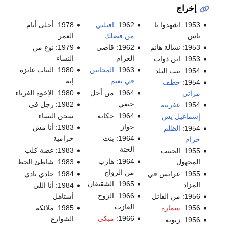
إخراج
1953: اشهدوا يا
1962:
اقتلني
1978: أحلى أيام
ناس
من فضلك
العمر
1953: نشالة هانم
1962: قاضي
1979: نوع من
الغرام
النساء
1953: ابن ذوات
1963:
المجانين
1980: البنات عايزة
1954: بنت البلد
في نعيم
إيه
1954:
خطف
1964: من أجل
1980: الإخوة الغرباء
مراتي
حنفي
1982: رجل في
1954:
عفريتة
1964: حكاية
سجن النساء
إسماعيل يس
جواز
1983: أنا مش
1954:
الظلم
1964: بنت
حرامية
حرام
الحتة
1983: عضة كلب
1955: الحبيب
1964: هارب
المجهول
1983: شاطئ الحظ
من الزواج
1955: عرايس في
1984: حادي بادي
1965: الشقيقان
المزاد
1984: أنا اللي
1966: الزوج
1956: من القاتل
أستاهل
العازب
1956:
سمارة
1985: ملائكة
1966:
مبكى
الشوارع
1956: زنوبة