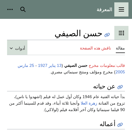
المعرفة
القائمة الرئيسية
بحث
أدوات شخ
حسن الصيفي
تبديل عرض جدول المحتويات
قالة
ناقش هذه الصفحة
أدوات
الب:معلومات مخرج
حسن الصيفي
(
13 يناير
1927
-
25 مارس
200
) مخرج ومؤلف ومنتج سينمائي مصري.
عن حياته
بدأ حياته الفنية عام 1946 وكان أول عمل له فيلم (اشهدوا يا ناس)،
زوج من الفنانة
زهرة العلا
وأنجبا ثلاثة أبناء، وقد قدم للسينما أكثر من
سينمائيا وكان آخر أفلامه فيلم (لولاكي).
أعماله