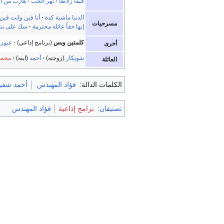
فيفا زلاطا
نهر الحب
هارب من ال
الدنيا ماشية كدة
أنا فين وانت فين
مسرحيات
إنها حقاً عائلة محترمة
سك على بنا
كلمتين وبس
(برنامج إذاعي)
عيون
أخرى
شويكار
(زوجته)
أحمد
(ابنه)
محمد
العائلة
الكلمات الدالة:
فؤاد المهندس
أحمد شفي
تصنيفان
:
برامج إذاعية
فؤاد المهندس