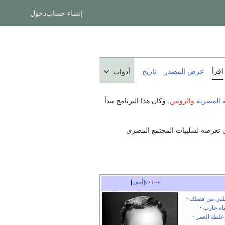
إنشاء حساب
دخول
اقرأ
عرض المصدر
تاريخ
أدوات
 المصرية
والروتين
. وكان هذا البرنامج يبدأ
في تعرضه لسلبيات المجتمع المصري
e
t
v
أخف
لني من فضلك
اة عازب
غلطة العمر