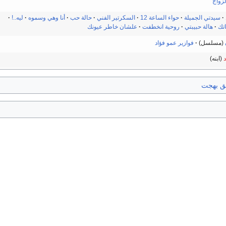
زواج
سيدتي الجميلة
حواء الساعة 12
السكرتير الفني
حالة حب
أنا وهي وسموه
ليه..!
تك
هالة حبيبتي
روحية انخطفت
علشان خاطر عيونك
(مسلسل)
فوازير عمو فؤاد
(ابنه)
ق بهجت