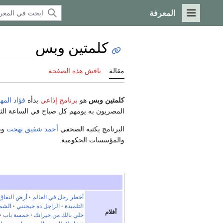
المعرفة
القائمة الرئيسية
كلمتين وبس
مقالة
ناقش هذه الصفحة
كلمتين وبس
هو
برنامج إذاعي
بدأه
فؤاد الم
المصريون به يومهم كل صباح في الساعة الثام
البرنامج يكتبه الصحفي
أحمد شفيق بهجت
وي
والمؤسسات الحكومية.
أخطر رجل في العالم
أرض النفاق
التلميذة
الراجل ده حيجنني
الشمو
أفلام
خلي بالك من جيرانك
خمسة باب