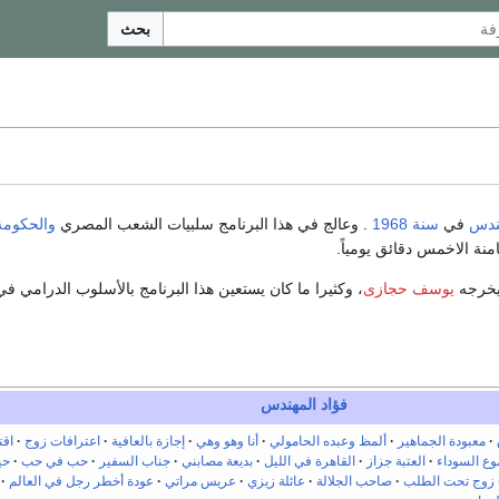
بحث
هندس
في
سنة
1968
. وعالج في هذا البرنامج سلبيات الشعب المصري
والحكومة
نة الاخمس دقائق يومياً.
خرجه
يوسف حجازى
، وكثيرا ما كان يستعين هذا البرنامج بالأسلوب الدرامي 
فؤاد المهندس
معبودة الجماهير
ألمظ وعبده الحامولي
أنا وهو وهي
إجازة بالعافية
اعترافات زوج
اقت
ع السوداء
العتبة جزاز
القاهرة في الليل
بديعة مصابني
جناب السفير
حب في حب
حي
زوج تحت الطلب
صاحب الجلالة
عائلة زيزي
عريس مراتي
عودة أخطر رجل في العالم