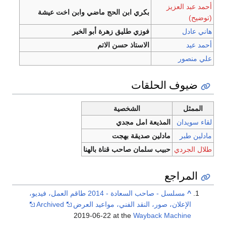
أحمد عبد العزيز
بكري ابن الحج ماضي وابن اخت عيشة
(توضيح)
هاني عادل
فوزي طليق زهرة أبو الخير
أحمد عيد
الاستاذ حسن الاتم
علي منصور
ضيوف الحلقات
الممثل
الشخصية
لقاء سويدان
المذيعة امل مجدي
مادلين طبر
مادلين صديقة بهجت
طلال الجردي
حبيب سلمان صاحب قناة بالهنا
المراجع
^
مسلسل - صاحب السعادة - 2014 طاقم العمل، فيديو،
الإعلان، صور، النقد الفني، مواعيد العرض
Archived
2019-06-22 at the
Wayback Machine