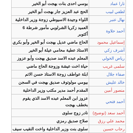
تارا عماد
بوسي احدى بنات بهجت أبو الخير
لطفي لبيب
الحج عبد العزيز جار بهجت أبو الخير
نهال عنبر
اللواء وجيدة الاسيوطي زوجة وزير الداخلية
العميد زكريا الشرلوبي مأمور شرطة 6
أحمد حلاوة
أكتوبر
إسماعيل محمود
الحاج ماضي عديل بهجت أبو الخير وأبو بكري
أشرف زكي
الاستاذ عطية محامي عيلة أبو الخير
رياض الخولي
المعلم عبده الاسد صديق بهجت وأبو عزوز
سلمى غريب
حياة اخت عيشة وزوجة الحاج ماضي
صفاء جلال
ابلة عواطف زوجة الاستاذ حسن الاتم
خالد عليش
بيومي مولوتوف صديق بهجت في السجن
منصور أمين
المقدم أحمد مدير مكتب وزير الداخلية
عزوز ابن المعلم عبده الاسد الذي يقوم
أحمد فتحي
بخطف بهجت
أحمد سعد (توضيح)
نادر زوج سلوى
محمد علي رزق
صلاح صديق رمزي
رحاب حسين
سلوى بنت وزير الداخلية واخت النقيب سيف