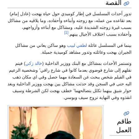
القصة
دور أحداث المسلسل في إطار كوميدي حول حياة بهجت (عادل إمام)
عد تقاعده من عمله، مع زوجته وأبناءه وأحفاده، وما يلاقيه من مشاكل
سبب غيرة زوجته الشديدة عليه، ومشاكل مع أبناءه وأزواجهم،
[1]
أحفاده بسبب اختلاف الأجيال بينهم.
ينما في المسلسل عائلة
لطفي لبيب
وهو ساكن يعاني من مشاكل
لجيران بهجت وعائلته وتدور مشاهد كوميدية جميلة.
تستمر الأحداث بمشاكل مع البنك ووزير الداخلية (
خالد زكي
) فيتم
نقلهم إلى شارع فوضوي بعدما كانوا في شارع راقي٬ وشخصية الزعيم
ي الفيلم شخص يبحث عن السعادة مهما حصل وفي اي مكان ذهب
ليه حتى في السجن وقد حدثت مشاكل بين بهجت ووزير الداخلية وبعد
حوار شيق بينهما تكلل بتصالحهما٬ خطف بهجت لكن الشرطة وسيف
نقذوه وفي النهاية تزوج سيف وبوسي.
اقم
لعمل