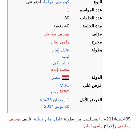
النوع
كوميدي
،
دراما
، اجتماعي
عدد المواسم
1
عدد الحلقات
30
مدة الحلقة
40 دقيقة
مؤلف
يوسف معاطي
مخرج
رامي إمام
بطولة
عادل إمام
لبلبة
خالد زكي
محمد إمام
الدولة
مصر
عرض على
MBC
MBC مصر
العرض الأول
1 رمضان
1435هـ
29 يونيو
2014
1هـ/2014م.. المسلسل من بطولة
عادل إمام
ولبلبة
، تأليف
يوسف
عاطي
وإخراج
رامي إمام
.