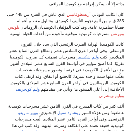
بذاته إلا أنه يمكن إدراجه مع كوميديا المواقف.
كان الكاتب اليوناني
أريسطوفانيس
الذي عاش في الفترة من 445 حتى
385 ق.م من ألمع نجوم التأليف الكوميدي. وتتناول معظـم أعماله
قضايا جماهيرية عامة. وقد كتب المؤلفان الكوميديان الرومانيان
بلوتس
وتيرنس
مسرحيات كوميدية موقفية مأخوذة من أحداث الحياة اليومية.
كانت الكوميديا الهزلية الضرب الرئيسي الذي ساد خلال القرون
الوسطى. وفي أواخر القرن السادس عشر ومطالع القرن السابع عشر
الميلاديين كتب
وليم شكسبير
مسرحيات تضمنت كل ضروب الكوميديا
تقريبًا. كما أصبح موليير في أواسط القرن السابع عشر الميلادي أشهر
مؤلفي الأعمال الكوميدية في فرنسا. وتصور مسرحياته شخصيات
يغلُب عليها سمة واحدة تميزها؛ كالجشع أو النفاق. وقد ارتقى كتاب
الكوميديا البريطانيون في أواخر القرن السابع عشر الميلادي بالكوميديا
الأخلاقية إلى أعلي المستويات؛ ويأتي في مقدمتهم
وليم كونجريف
ووليم ويتشرلي
.
ألف كثير من كُتاب المسرح في القرن الثامن عشر مسرحيات كوميدية
عاطفية؛ ومن هؤلاء السير
ريتشارد ستيل
الإنجليزي،
وبيير ماريفو
الفرنسي. وفي أواخر القرن الثامن عشر الميلادي أُلِّفت مسرحيات
كوميدية خفيفة تعتمد على الفكاهة وسرعة البديهة. وقد كتب في هذا