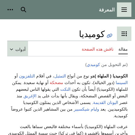
المعرفة
القائمة الرئيسية
بحث
أدوات
كوميديا
تبديل عرض جدول المحتويات
مقالة
ناقش هذه الصفحة
أدوات
(تم التحويل من
كوميدي
)
الكوميديا
( الملهاة )
هو نوع من أنواع
التمثيل
، في أفلام
التلفزيون
أو
السينما
(دور الخيالة)، تكون به أحداث
مضحكة
أو نهاية سعيدة. يمكن
للملهاة (الكوميديا) أيضاً بأن تكون
النكت
التي يقولها الناس لبعضهم
البعض أو القصص المضحكة، ويقال بأنها بدأت على يد
الإغريق
منذ
عصر
اليونان القديمة
. يسمى الأشخاص الذين يمثلون الكوميديا
بالكوميديين. يعد
وليام شيكسبير
من بين المشاهير الذين كتبوا عروضاً
كوميدية.
عرفت الملهاة (الكوميديا) بأسماء مختلفة فالبعض سماها بالعبث
وآخرين أسموها باقشمرة (كما في تركيا) حيث سمية الممثل الكوميدي