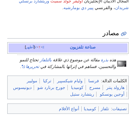
المجال الأديبان الإنجليزيان
أوليفر جولد سميث
وريتشارد برنسلي
شريدان
، والفرنسي
پيير دي بومارشيه
.
مصادر
صناعة تلفزيون
e
t
v
أظهر
هذه
بذرة
مقالة عن موضوع ذي علاقة
بالتلفاز
تحتاج للنمو
والتحسين، فساهم في إثرائها بالمشاركة في
تحريرها
.
الكلمات الدالة:
فرنسا
وليام شيكسپير
تركيا
موليير
هارولد پنتر
مسرح
كوميديا
جورج برنارد شو
ديونيسوس
أوجين يونسكو
ريتشارد ستيل
تصنيفات
:
تلفاز
كوميديا
أنواع الأفلام