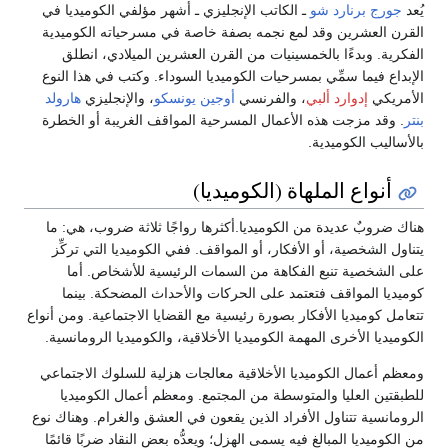
يُعد
جورج برنارد شو
ـ الكاتب الإنجليزي ـ أشهر مؤلفي الكوميديا في
القرن العشرين وقد لمع نجمه بصفة خاصة في مسرحياته الكوميدية
الفكرية. وبدءًا بالخمسينيات من القرن العشرين الميلادي، انطلق
الإبداع فيما سمِّي بمسرحيات الكوميديا السوداء. وكتب في هذا النوع
الأمريكي
إدوارد ألبي
، والفرنسي
أوجين يونسكو
، والإنجليزي
هارولد
بنتر
. وقد مزجت هذه الأعمال المسرحية المواقف الغريبة أو الخطرة
بالأساليب الكوميدية.
أنواع الملهاة (الكوميديا)
هناك ضروبٌ عديدة من الكوميديا.أكثرها رواجًا ثلاثة ضروب، هي: ما
يتناول الشخصية، أو الأفكار، أو المواقف. ففي الكوميديا التي تركِّز
على الشخصية تنبع الفكاهة من السمات الرئيسية للأشخاص. أما
كوميديا المواقف فتعتمد على الحركات والأحداث المضحكة. بينما
تتعامل كوميديا الأفكار بصورة رئيسية مع القضايا الاجتماعية. ومن أنواع
الكوميديا الأخرى المهمة الكوميديا الأخلاقية، والكوميديا الرومانسية.
ومعظم أعمال الكوميديا الأخلاقية معالجات هزلية للسلوك الاجتماعي
للطبقتين العليا والمتوسطة من المجتمع. ومعظم أعمال الكوميديا
الرومانسية تتناول الأفراد الذين يقعون في العشق والغرام. وهناك نوع
من الكوميديا المبالغ فيه يسمى الهزل؛ ويعدُّه بعض النقاد ضربًا قائمًا