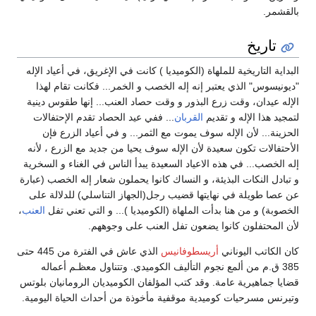
بالقشمر.
تاريخ
البداية التاريخية للملهاة (الكوميديا ) كانت في الإغريق، في أعياد الإله
"ديونيسوس" الذي يعتبر إنه إله الخصب و الخمر... فكانت تقام لهذا
الإله عيدان، وقت زرع البذور و وقت حصاد العنب... إنها طقوس دينية
لتمجيد هذا الإله و تقديم
القربان
... ففي عيد الحصاد تقدم الإحتفالات
الحزينة... لأن الإله سوف يموت مع الثمر... و في أعياد الزرع فإن
الأحتفالات تكون سعيدة لأن الإله سوف يحيا من جديد مع الزرع ، لأنه
إله الخصب... في هذه الاعياد السعيدة يبدأ الناس في الغناء و السخرية
و تبادل النكات البذيئة، و النساك كانوا يحملون شعار إله الخصب (عبارة
عن عصا طويلة في نهايتها قضيب رجل(الجهاز التناسلي) للدلالة على
الخصوبة) و من هنا بدأت الملهاة (الكوميديا )... و التي تعني تفل
العنب
،
لأن المحتفلون كانوا يضعون تفل العنب على وجوههم.
كان الكاتب اليوناني
أريسطوفانيس
الذي عاش في الفترة من 445 حتى
385 ق.م من ألمع نجوم التأليف الكوميدي. وتتناول معظـم أعماله
قضايا جماهيرية عامة. وقد كتب المؤلفان الكوميديان الرومانيان بلوتس
وتيرنس مسرحيات كوميدية موقفية مأخوذة من أحداث الحياة اليومية.