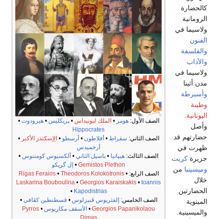
كالحضارة
الرومانية
ولاسيما في
الفنون
والفلسفة
والآداب
ولاسيما في
مدن أثينا
وأسبرطة
وطيبة
اليونانية
.
الصف الأول:
هومر
•
الملك ليونيداس
•
پريكليس
•
هيرودوت
•
وأصل
Hippocrates
حضارتهم قد
الصف الثاني:
سقراط
•
أفلاطون
•
أرسطو
•
الِإسكندر الأكبر
•
ظهرت في
أرخميدس
الصف الثالث:
هيپاتيا
•
باسيل الثاني
•
ألكسيوس كومننوس
•
جزيرة
كريت
Gemistos Plethon
•
إل گريكو
وميسينيا
من
الصف الرابع:
•
Theodoros Kolokotronis
•
Rigas Feraios
خلال
Laskarina Bouboulina
•
Georgios Karaiskakis
•
Ioannis
الحضارتين
•
Kapodistrias
الصف الخامس:
إلفثريوس ڤنيزلوس
•
قسطنطين كڤافي
•
المينوية
Georgios Papanikolaou
•
الأسقف مكاريوس
•
Pyrros
والميسينية.
Dimas