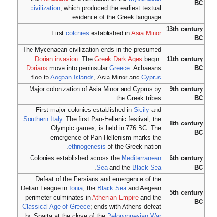
BC
civilization
, which produced the earliest textual
evidence of the Greek language.
13th century
.
First
colonies
established in
Asia Minor
BC
The Mycenaean civilization ends in the presumed
Dorian invasion
. The
Greek Dark Ages
begin.
11th century
Dorians
move into peninsular
Greece
. Achaeans
BC
.
flee to
Aegean Islands
, Asia Minor and
Cyprus
Major colonization of Asia Minor and Cyprus by
9th century
the Greek tribes.
BC
First major colonies established in
Sicily
and
Southern Italy
. The first Pan-Hellenic festival, the
8th century
Olympic games, is held in 776 BC. The
BC
emergence of Pan-Hellenism marks the
ethnogenesis
of the Greek nation.
Colonies established across the
Mediterranean
6th century
.
Sea
and the
Black Sea
BC
Defeat of the Persians and emergence of the
Delian League in
Ionia
, the
Black Sea
and Aegean
5th century
perimeter culminates in
Athenian Empire
and the
BC
Classical Age of Greece
; ends with Athens defeat
by Sparta at the close of the
Peloponnesian War