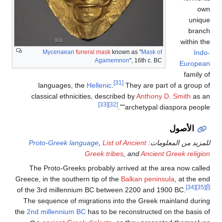
own
unique
branch
within the
Mycenaean
funeral mask
known as "
Mask of
Indo-
Agamemnon
", 16th c. BC
European
family of
[31]
languages, the
Hellenic
.
They are part of a group of
classical ethnicities, described by
Anthony D. Smith
as an
[33]
[32]
"archetypal diaspora people".
الأصول
للمزيد من المعلومات:
List of Ancient
,
Proto-Greek language
Greek tribes
, and
Ancient Greek religion
The Proto-Greeks probably arrived at the area now called
Greece, in the southern tip of the
Balkan peninsula
, at the end
[أ]
[35]
[34]
of the 3rd millennium BC between 2200 and 1900 BC.
The sequence of migrations into the Greek mainland during
the
2nd millennium BC
has to be reconstructed on the basis of