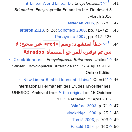
أ
ب
.
Encyclopædia
"Linear A and Linear B"
^
Britannica
. Encyclopædia Britannica Inc
. Retrieved
3
.
March
2016
Castleden 2005
, p. 228.
^
Tartaron 2013
, p. 28;
Schofield 2006
, pp. 71–72;
^
Panayotou 2007
, pp. 417–426.
أ
ب
<ref>
خطأ استشهاد: وسم
غير صحيح؛ لا
^
Adrados
نص تم توفيره للمراجع المسماة
.
Encyclopædia Britannica
. United
"Greek literature"
^
States: Encyclopædia Britannica Inc. 27 August 2014.
Online Edition.
. Comité
"New Linear B tablet found at Iklaina"
^
International Permanent des Études Mycéniennes,
UNESCO. Archived from
the original
on 15 October
.
2013
. Retrieved
29 April
2012
Winford 2003
, p. 71.
^
Mackridge 1990
, p. 25.
^
Tomić 2006
, p. 703.
^
Fasold 1984
, p. 160.
^