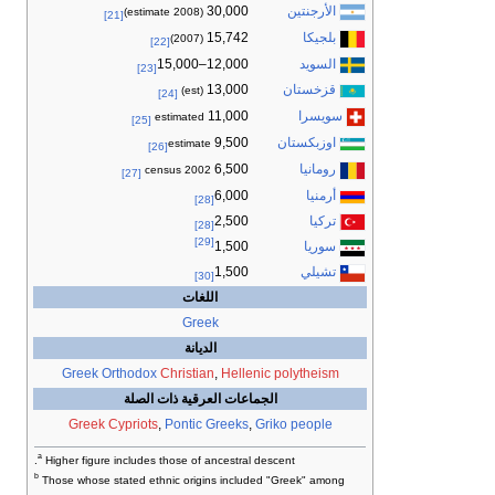
الأرجنتين
30,000
(2008 estimate)
[21]
بلجيكا
15,742
(2007)
[22]
السويد
12,000–15,000
[23]
قزخستان
13,000
(est)
[24]
سويسرا
11,000
estimated
[25]
اوزبكستان
9,500
estimate
[26]
رومانيا
6,500
2002 census
[27]
أرمنيا
6,000
[28]
تركيا
2,500
[28]
[29]
سوريا
1,500
تشيلي
1,500
[30]
اللغات
Greek
الديانة
Greek Orthodox
Christian
,
Hellenic polytheism
الجماعات العرقية ذات الصلة
Greek Cypriots
,
Pontic Greeks
,
Griko people
a
Higher figure includes those of ancestral descent.
b
Those whose stated ethnic origins included "Greek" among