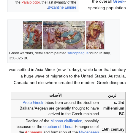
the overall
Greek
-
the
Palaiologoi
, the last dynasty of the
.
Byzantine Empire
speaking population
Greek warriors, details from painted
sarcophagus
found in Italy,
350-325 BC
was settled in Asia Minor (now Turkey), while later that century
a huge wave of migration to the United States, Australia,
Canada and elsewhere created the modern Greek diaspora.
الزمن
الأحداث
Proto-Greek
tribes from around the Southern
c. 3rd
Balkans/Aegean are generally thought to have
millennium
arrived in the Greek mainland.
BC
Decline of the
Minoan civilization
, possibly
because of the
eruption of Thera
. Emergence of
16th century
the
Achaeans
and formation of the
Mycenaean