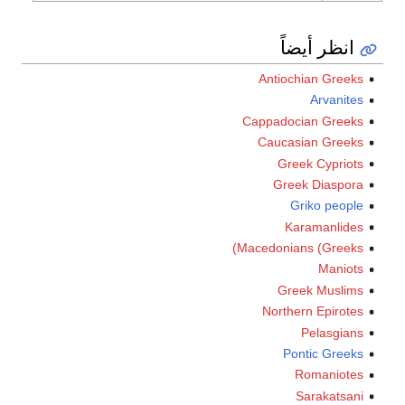
انظر أيضاً
Antiochian Greeks
Arvanites
Cappadocian Greeks
Caucasian Greeks
Greek Cypriots
Greek Diaspora
Griko people
Karamanlides
Macedonians (Greeks)
Maniots
Greek Muslims
Northern Epirotes
Pelasgians
Pontic Greeks
Romaniotes
Sarakatsani