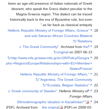
been an age-old presence of Italian nationals of Greek
descent, who speak the Greco dialect peculiar to the
Magna Graecia region. This dialect can be traced
historically back to the era of Byzantine rule, but even
as far back as classical antiquity.
"Hellenic Republic Ministry of Foreign Affairs, Greece
^
and sub-Saharan African Countries Bilateral
.
Relations"
. Archived from
the
"The Greek Community"
^
original
on 2007-06-13.
http://www.mfa.gr/www.mfa.gr/el-GR/Policy/Geogra
^
phic+Regions/Europe/Relationships+with+EU+Member+
States/France/
"Hellenic Republic Ministry of Foreign Affairs,
^
.
Argentina, The Greek Community"
.
"Ecodata, Belgian Statistics"
^
.
Hellenic Ministry of
"Greek community of Sweden"
^
.
Foreign Affairs
"Ethnodemographic situation in Kazakhstan"
^
. Archived from
the original
on 2008-03-
(PDF)
(PDF)