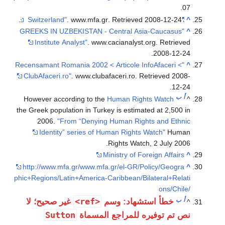
07.
.
. www.mfa.gr
. Retrieved
2008-12-24
"Switzerland"
^
"GREEKS IN UZBEKISTAN - Central Asia-Caucasus
^
Institute Analyst"
. www.cacianalyst.org
. Retrieved
.
2008-12-24
"Recensamant Romania 2002 < Articole InfoAfaceri <
^
ClubAfaceri.ro"
. www.clubafaceri.ro
. Retrieved
2008-
.
12-24
أ
ب
However according to the
Human Rights Watch
^
the Greek population in Turkey is estimated at 2,500 in
2006.
"From “Denying Human Rights and Ethnic
Identity” series of Human Rights Watch"
Human
Rights Watch, 2 July 2006.
Ministry of Foreign Affairs
^
http://www.mfa.gr/www.mfa.gr/el-GR/Policy/Geogra
^
phic+Regions/Latin+America-Caribbean/Bilateral+Relati
ons/Chile/
أ
ب
<ref>
خطأ استشهاد: وسم
غير صحيح؛ لا
^
Sutton
نص تم توفيره للمراجع المسماة