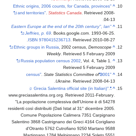
"Ethnic origins, 2006 counts, for Canada, provinces
^
and territories"
.
Statistics Canada
. Retrieved
2008-
.
04-13
''Eastern Europe at the end of the 20th century'', Ian
^
Jeffries, p. 69
. Books.google.com. 1993-06-25.
.
ISBN
9780415236713
. Retrieved
2010-08-27
Ethnic groups in Russia
, 2002 census,
Demoscope
^
Weekly
. Retrieved 5 February 2009
Russia population census 2002
, Vol. 4, Table 1.
^
Retrieved 5 February 2009
.
State Statistics Committee of
"2001 census"
^
.
Ukraine
. Retrieved
2008-04-13
.
"Grecia Salentina official site (in Italian)"
^
www.greciasalentina.org.org
. Retrieved 2011-February
.
La popolazione complessiva dell'Unione è di 54278
residenti così distribuiti (Dati Istat al 31° dicembre 2005.
Comune Popolazione Calimera 7351 Carpignano
Salentino 3868 Castrignano dei Greci 4164 Corigliano
d'Otranto 5762 Cutrofiano 9250 Martano 9588
Martignano 1784 Melpignano 2234 Soleto 5551