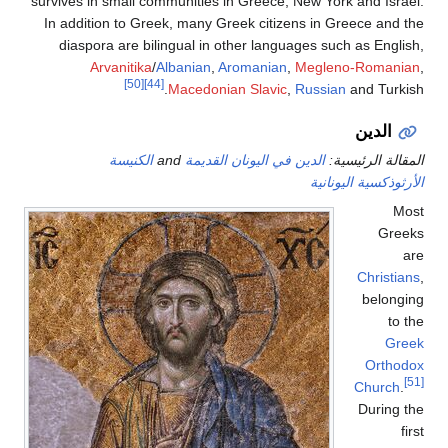
survives in small communities in Greece, New York and Israel.
In addition to Greek, many Greek citizens in Greece and the
diaspora are bilingual in other languages such as English,
Arvanitika
/
Albanian
,
Aromanian
,
Megleno-Romanian
,
[50]
[44]
Macedonian Slavic
,
Russian
and Turkish.
الدين
المقالة الرئيسية:
الدين في اليونان القديمة
and
الكنيسة
الأرثوذكسية اليونانية
Most
Greeks
are
Christians
,
belonging
to the
Greek
Orthodox
[51]
Church
.
During the
first