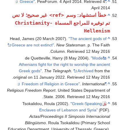
. PewForum. 4 April 2014
. Retrieved
4
"Greece"
^
.
April
2014
<ref>
خطأ استشهاد: وسم
غير صحيح؛ لا نص
^
Christianity-
تم توفيره للمراجع المسماة
Hellenism
Head, James (20 March 2007).
"The ancient gods of
^
Greece are not extinct"
.
New Statesman
. p. The Faith
.
Column
. Retrieved
12 May
2016
de Quetteville, Harry (8 May 2004).
"Modern
^
Athenians fight for the right to worship the ancient
Greek gods"
.
The Telegraph
.
Archived
from the
.
original on 11 January 2022
. Retrieved
12 May
2016
.
International
"Freedom of Religion in Greece"
^
Religious Freedom Report
. United States Department of
.
State. 2006
. Retrieved
12 May
2016
Tsokalidou, Roula (2002).
"Greek-Speaking
^
Enclaves of Lebanon and Syria"
.
(PDF)
Actas/Proceedings II Simposio Internacional
Bilingüismo
. Roula Tsokalidou (Primary School
Education Department, University of Thessaly, Greece).