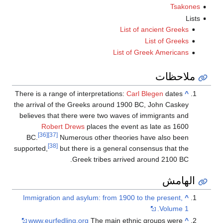
Tsakones
Lists
List of ancient Greeks
List of Greeks
List of Greek Americans
ملاحظات
There is a range of interpretations:
Carl Blegen
dates
^
the arrival of the Greeks around 1900 BC, John Caskey
believes that there were two waves of immigrants and
Robert Drews
places the event as late as 1600
[36]
[37]
BC.
Numerous other theories have also been
[38]
supported,
but there is a general consensus that the
Greek tribes arrived around 2100 BC.
الهامش
Immigration and asylum: from 1900 to the present,
^
Volume 1.
www.eurfedling.org
The main ethnic groups were
^