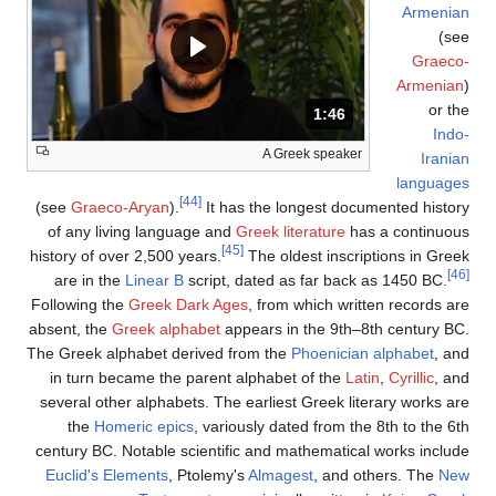
Armenian
(see
Graeco-
Armenian
)
or the
1:46
المدة: دقائق و 46 ثواني.
Indo-
A Greek speaker
Iranian
languages
[44]
(see
Graeco-Aryan
).
It has the longest documented history
of any living language and
Greek literature
has a continuous
[45]
history of over 2,500 years.
The oldest inscriptions in Greek
[46]
are in the
Linear B
script, dated as far back as 1450 BC.
Following the
Greek Dark Ages
, from which written records are
absent, the
Greek alphabet
appears in the 9th–8th century BC.
The Greek alphabet derived from the
Phoenician alphabet
, and
in turn became the parent alphabet of the
Latin
,
Cyrillic
, and
several other alphabets. The earliest Greek literary works are
the
Homeric epics
, variously dated from the 8th to the 6th
century BC. Notable scientific and mathematical works include
Euclid's Elements
, Ptolemy's
Almagest
, and others. The
New