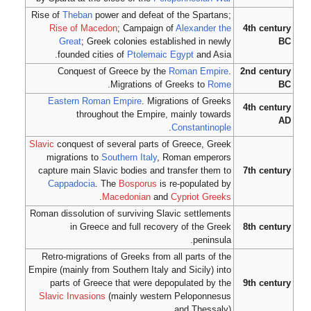
Rise of
Theban
power and defeat of the Spartans;
Rise of Macedon
; Campaign of
Alexander the
4th century
Great
; Greek colonies established in newly
BC
founded cities of
Ptolemaic Egypt
and Asia.
Conquest of Greece by the
Roman Empire
.
2nd century
.
Migrations of Greeks to
Rome
BC
Eastern Roman Empire
. Migrations of Greeks
4th century
throughout the Empire, mainly towards
AD
.
Constantinople
Slavic
conquest of several parts of Greece, Greek
migrations to
Southern Italy
, Roman emperors
capture main Slavic bodies and transfer them to
7th century
Cappadocia
. The
Bosporus
is re-populated by
.
Macedonian
and
Cypriot Greeks
Roman dissolution of surviving Slavic settlements
in Greece and full recovery of the Greek
8th century
peninsula.
Retro-migrations of Greeks from all parts of the
Empire (mainly from Southern Italy and Sicily) into
parts of Greece that were depopulated by the
9th century
Slavic Invasions
(mainly western Peloponnesus
and Thessaly).