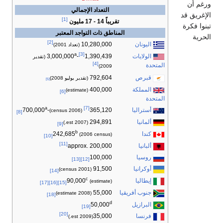
ورغم أن
التعداد الإجمالي
الإغريق قد
[1]
تقريباً 14 - 17 مليون
تبنوا فكرة
المناطق ذات التواجد المعتبر
الحرية
[2]
اليونان
10,280,000
(تعداد 2001)
[3]
a
الولايات
-3,000,000
1,390,439
(تقدير
[4]
المتحدة
2009)
قبرص
792,604
(تقدير يوليو 2008)
[5]
المملكة
400,000
(estimate)
[6]
المتحدة
[7]
a
أستراليا
-700,000
365,120
(2006 census)
[8]
ألمانيا
294,891
(2007 est.)
[9]
b
كندا
242,685
(2006 census)
[10]
[11]
ألبانيا
approx. 200,000
روسيا
100,000
[13]
[12]
أوكرانيا
91,500
(2001 census)
[14]
c
إيطاليا
90,000
(estimate)
[17]
[16]
[15]
جنوب أفريقيا
55,000
(2008 estimate)
[18]
d
البرازيل
50,000
[19]
[20]
فرنسا
35,000
(2009 est.)