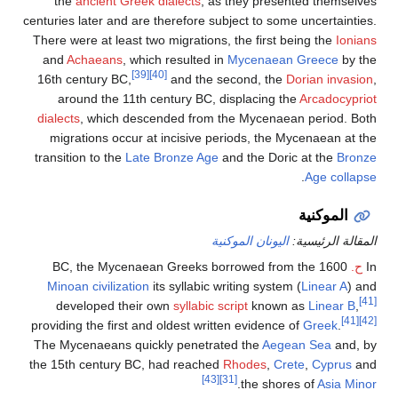
the
ancient Greek dialects
, as they presented themselves
centuries later and are therefore subject to some uncertainties.
There were at least two migrations, the first being the
Ionians
and
Achaeans
, which resulted in
Mycenaean Greece
by the
[39]
[40]
16th century BC,
and the second, the
Dorian invasion
,
around the 11th century BC, displacing the
Arcadocypriot
dialects
, which descended from the Mycenaean period. Both
migrations occur at incisive periods, the Mycenaean at the
transition to the
Late Bronze Age
and the Doric at the
Bronze
.
Age collapse
الموكنية
المقالة الرئيسية:
اليونان الموكنية
In
ح.
1600 BC, the Mycenaean Greeks borrowed from the
Minoan civilization
its syllabic writing system (
Linear A
) and
[41]
developed their own
syllabic script
known as
Linear B
,
[41]
[42]
providing the first and oldest written evidence of
Greek
.
The Mycenaeans quickly penetrated the
Aegean Sea
and, by
the 15th century BC, had reached
Rhodes
,
Crete
,
Cyprus
and
[43]
[31]
.
the shores of
Asia Minor