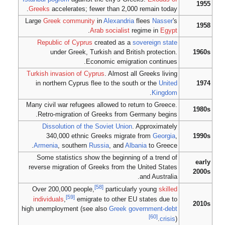
1955
Greeks
accelerates; fewer than 2,000 remain today.
Large
Greek community
in
Alexandria
flees
Nasser
's
1958
.
Arab socialist
regime in
Egypt
Republic of Cyprus
created as a
sovereign state
under Greek, Turkish and British protection.
1960s
Economic emigration continues.
Turkish invasion of Cyprus
. Almost all Greeks living
in northern Cyprus flee to the south or the
United
1974
.
Kingdom
Many civil war refugees allowed to return to Greece.
1980s
Retro-migration of Greeks from Germany begins.
Dissolution of the Soviet Union
. Approximately
340,000 ethnic Greeks migrate from
Georgia
,
1990s
Armenia
, southern
Russia
, and
Albania
to Greece.
Some statistics show the beginning of a trend of
early
reverse migration of Greeks from the United States
2000s
and Australia.
[58]
Over 200,000 people,
particularly young
skilled
[59]
individuals
,
emigrate to other EU states due to
2010s
high unemployment (see also
Greek government-debt
[60]
crisis
).