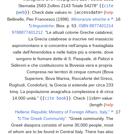
Sternatia 2583 Zollino 2143 Totale 54278
{{
cite
)
web
}}
:
Check date values in:
|accessdate=
(
help
Bellinello, Pier Francesco (1998).
Minoranze etniche e
^
linguistiche
. Bios. p. 53.
ISBN
8877401214
9788877401212
.
Le attuali colonie Greche calabresi;
La Grecìa calabrese si inscrive nel massiccio
aspromontano e si concentra nell'ampia e frastagliata
valle dell'Amendolea e nelle balze più a oriente, dove
sorgono le fiumare dette di S. Pasquale, di Palizzi e
Sidèroni e che costituiscono la Bovesia vera e propria.
Compresa nei territori di cinque comuni (Bova
Superiore, Bova Marina, Roccaforte del Greco,
Roghudi, Condofuri), la Grecia si estende per circa 233
kmq. La popolazione anagrafica complessiva è di circa
14.000 unità.
{{
cite book
}}
:
Check
|isbn=
value:
)
length (
help
"Hellenic Republic Ministry of Foreign Affairs, Italy,
^
The Greek Community"
.
Greek community. The
Greek diaspora consists of some 30,000 people, most
of whom are to be found in Central Italy. There has also