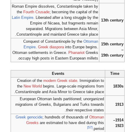
Roman Empire dissolves, Constantinople taken by
the
Fourth Crusade
; becoming the capital of the
Latin Empire
. Liberated after a long struggle by the
13th century
Empire of Nicaea, but fragments remain
separated. Migrations between Asia Minor,
Constantinople and mainland Greece take place.
Conquest of Constantinople by the
Ottoman
15th century
Empire
.
Greek diaspora
into Europe begins.
–
Ottoman settlements in Greece.
Phanariot
Greeks
19th century
occupy high posts in Eastern European millets.
Events
Time
Creation of the
modern Greek state
. Immigration to
the
New World
begins. Large-scale migrations from
1830s
Constantinople and Asia Minor to Greece take place.
European Ottoman lands partitioned; unorganized
migrations of Greeks, Bulgarians and Turks towards
1913
their respective states.
Greek genocide
; hundreds of thousands of
Ottoman
1914–
Greeks
are estimated to have died during this
1923
[57]
period.