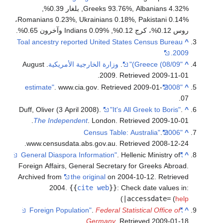
Greeks 93.76%, Albanians 4.32%, بلغار 0.39%,
Romanians 0.23%, Ukrainians 0.18%, Pakistani 0.14%،
روس 0.12%، كرج 0.12%, Indians 0.09% وآخرون 0.65%.
Toal ancestry reported United States Census Bureau
^
2009.
^
"Greece (08/09)"
.
وزارة الخارجية الأمريكية
. August
.
2009
. Retrieved
2009-11-01
. www.cia.gov
. Retrieved
2009-01-
"2008 estimate"
^
.
07
Duff, Oliver (3 April 2008).
"It's All Greek to Boris"
.
^
.
The Independent
. London
. Retrieved
2009-10-01
.
"2006 Census Table: Australia"
^
.
www.censusdata.abs.gov.au
. Retrieved
2008-12-24
. Hellenic Ministry of
"General Diaspora Information"
^
Foreign Affairs, General Secretary for Greeks Abroad.
Archived from
the original
on 2004-10-12
. Retrieved
2004
.
{{
cite web
}}
:
Check date values in:
)
|accessdate=
(
help
.
Federal Statistical Office of
"Foreign Population"
^
.
Germany
. Retrieved
2009-01-18