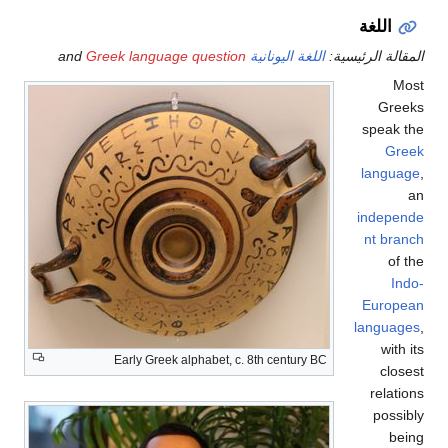
اللغة
المقالة الرئيسية:
اللغة اليونانية
and
Greek language question
Most
Greeks
speak the
Greek
language
,
an
independe
nt branch
of the
Indo-
European
languages
,
with its
Early Greek alphabet, c. 8th century BC
closest
relations
possibly
being