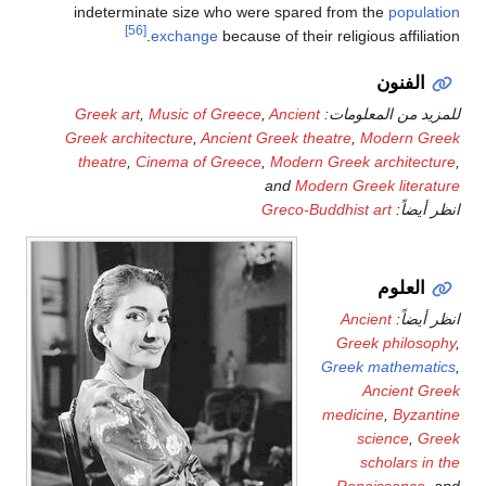
indeterminate size who were spared from the
population
[56]
exchange
because of their religious affiliation.
الفنون
للمزيد من المعلومات:
Ancient
,
Music of Greece
,
Greek art
Greek architecture
,
Ancient Greek theatre
,
Modern Greek
theatre
,
Cinema of Greece
,
Modern Greek architecture
,
and
Modern Greek literature
انظر أيضاً:
Greco-Buddhist art
العلوم
انظر أيضاً:
Ancient
Greek philosophy
,
Greek mathematics
,
Ancient Greek
medicine
,
Byzantine
science
,
Greek
scholars in the
Renaissance
, and