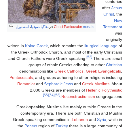
centuries
after
Jesus
Christ
, the
New
Testament
mosaic
Christ Pantocrator
في
هاگيا صوفيا
،
اسطنبول
was
originally
written in
Koine Greek
, which remains the
liturgical language
of
the Greek Orthodox Church, and most of the early Christians
[52]
and Church Fathers were Greek-speaking.
There are small
groups of ethnic Greeks adhering to other
Christian
denominations like
Greek Catholics
,
Greek Evangelicals
,
Pentecostals
, and groups adhering to other religions including
Romaniot
and
Sephardic Jews
and
Greek Muslims
. About
2,000 Greeks are members of
Hellenic Polytheistic
[55]
[54]
[53]
Reconstructionism
congregations.
Greek-speaking Muslims live mainly outside Greece in the
contemporary era. There are both Christian and Muslim
Greek-speaking communities in
Lebanon
and
Syria
, while in
the
Pontus
region of
Turkey
there is a large community of