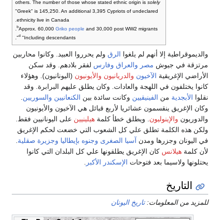
others. The number of those whose stated ethnic origin is
solely
"Greek" is 145,250. An additional 3,395 Cypriots of undeclared
ethnicity live in Canada.
b
Approx. 60,000
Griko people
and 30,000 post WW2 migrants.
d
"Including descendants".
والديموقراطية إلا أنهم لم يلغوا
الرق
ولم يحرروا العبيد. وكانوا محاربين
مرتزقة في جيوش
مصر
والعراق
وفارس
لفقر بلادهم. وقد سكن
الأراضي الإغريقية
الآخيون
والدريانيون
والأيونيون
(اليونانيون). وهؤلاء
كانوا يختلفون في اللهجة والعادات. وكان يطلق عليهم البرابرة. وقد
نقلوا
الأبجدية
من
الفينيقيين
وكانت سائدة بين
الكنعانيين
والسوريين
.
وكان الإغريق ينقسمون عشائريا لأربع قبائل هي الآخيون والأيونيون
والدوريون
والإينوليون
. ويطلق خطأ كلمة
هيلينيين
على اليونانيين فقط.
ولكن هذه الكلمة تطلق علي كل الشعوب التي خضعت لحكم الإغريق
في اليونان وجزرها ومدن
آسيا الصغرى
وجنوه
بإيطاليا
وجزيرة صقلية
.
لأن كلمة
هيلانس
كان الإغريق يطلقونها علي كل البلدان التي كانوا
يحتلونها ولاسيما بعد فتوحات
الإسكندر الأكبر
.
التاريخ
للمزيد من المعلومات:
تاريخ اليونان