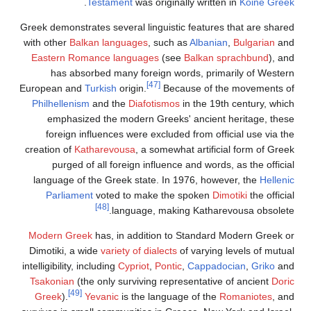
.
Testament
was originally written in
Koine Greek
Greek demonstrates several linguistic features that are shared
with other
Balkan languages
, such as
Albanian
,
Bulgarian
and
Eastern Romance languages
(see
Balkan sprachbund
), and
has absorbed many foreign words, primarily of Western
[47]
European and
Turkish
origin.
Because of the movements of
Philhellenism
and the
Diafotismos
in the 19th century, which
emphasized the modern Greeks' ancient heritage, these
foreign influences were excluded from official use via the
creation of
Katharevousa
, a somewhat artificial form of Greek
purged of all foreign influence and words, as the official
language of the Greek state. In 1976, however, the
Hellenic
Parliament
voted to make the spoken
Dimotiki
the official
[48]
language, making Katharevousa obsolete.
Modern Greek
has, in addition to Standard Modern Greek or
Dimotiki, a wide
variety of dialects
of varying levels of mutual
intelligibility, including
Cypriot
,
Pontic
,
Cappadocian
,
Griko
and
Tsakonian
(the only surviving representative of ancient
Doric
[49]
Greek
).
Yevanic
is the language of the
Romaniotes
, and