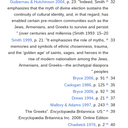
Guibernau & Hutchinson 2004
, p. 23: "Indeed, Smith
^
emphasizes that the myth of divine election sustains the
continuity of cultural identity, and, in that regard, has
enabled certain pre-modern communities such as the
Jews, Armenians, and Greeks to survive and persist
over centuries and millennia (Smith 1993: 15–20)."
Smith 1999
, p. 21: "It emphasizes the role of myths,
^
memories and symbols of ethnic chosenness, trauma,
and the 'golden age' of saints, sages, and heroes in the
rise of modern nationalism among the Jews,
Armenians, and Greeks—the archetypal diaspora
peoples."
Bryce 2006
, p. 91
^
Cadogan 1986
, p. 125
^
Bryce 2006
, p. 92
^
Drews 1994
, p. 21
^
Mallory & Adams 1997
, p. 243
^
Encyclopædia Britannica
. US:
"The Greeks".
^
Encyclopædia Britannica Inc. 2008. Online Edition.
Chadwick 1976
, p. 2
^