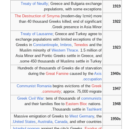
Treaty of Neuilly
; Greece and Bulgaria exchange
1919
populations, with some exceptions.
The Destruction of Smyrna
(modern-day Izmir) more
than 40 thousand Greeks killed; end of significant
1922
Greek presence in Asia Minor.
Treaty of Lausanne
; Greece and Turkey agree to
exchange populations with limited exceptions of the
Greeks in
Constantinople
,
Imbros
,
Tenedos
and the
1923
Muslim minority of
Western Thrace
. 1.5 million of
Asia Minor and Pontic Greeks settle in Greece, and
some 450 thousands of Muslims settle in Turkey.
Hundreds of thousands of Greeks die of starvation
during the
Great Famine
caused by the
Axis
1940s
.
occupation
Communist Romania
begins evictions of the
Greek
1947
community
; approx. 75,000 migrate.
Greek Civil War
: tens of thousands of
communists
and their families flee to
Eastern Bloc
nations.
1948
.
Thousands settle in
Tashkent
Massive emigration of Greeks to
West Germany
, the
1950s
United States
,
Australia
,
Canada
, and other countries.
Istanbul pogrom
against the city's Greeks.
Exodus of