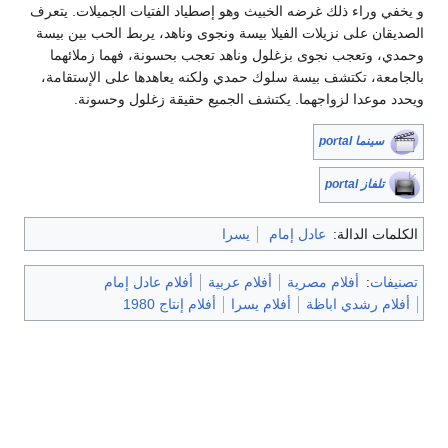
و يخفي وراء ذلك غرضه الخبيث وهو إصطياد الفتيات الجميلات. يتعرف
الصديقان على نزيلات الفيلا بيسة ونجوى وناهد، يربط الحب بين بيسة
وحمدي، وتعجب نجوى بزغلول وناهد تعجب بحسونة، فهما زملائهما
بالجامعة، تكتشف بيسة سلوك حمدي ولكنه يعاهدها على الإستقامة،
ويحدد موعدا لزواجهما. يكتشف الجميع حقيقة زغلول وحسونة.
سينما portal
تلفاز portal
الكلمات الدالة:
عادل إمام
يسرا
تصنيفات
:
أفلام مصرية
أفلام عربية
أفلام عادل إمام
أفلام رشدي اباظة
أفلام يسرا
أفلام إنتاج 1980