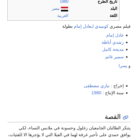
تاريخ الطرح
1980
البلد
مصر
اللغة
العربية
فيلم مصري
كوميدي
لـعادل إمام
بطولة
عادل إمام
رشدي أباظة
مديحة كامل
سمير غانم
و
يسرا
إخراج :
نيازي مصطفى
سنة الإنتاج :
1980
القصة
يتنكر الطالبان الجامعيان زغلول وحسونة في ملابس النساء، لكي
يوافق حمدي على تأجير غرفة لهما في الفيلا التي لا يؤجرها الا للفتيات،