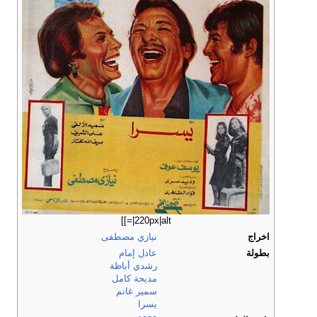
|220px|alt=]]
اخراج
نيازي مصطفى
بطولة
عادل إمام
رشدي أباظة
مديحة كامل
سمير غانم
يسرا