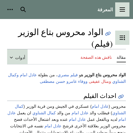
المعرفة
القائمة الرئيسية
بحث
أدوات
الواد محروس بتاع الوزير
تبديل عرض جدول المحتويات
(فيلم)
مقالة
ناقش هذه الصفحة
أدوات
الواد محروس بتاع الوزير
هو
فيلم
مصري
، من بطولة
عادل امام
وكمال
الشناوي
ومنال عفيفى
ووفاء عامرو
حسن مصطفى
احداث الفيلم
محروس (
عادل امام
) عسكري في الجيش ومن قرية الوزير (
كمال
الشناوي
) فيطلب والد
عادل امام
من والد
كمال الشناوي
ان يعمل
عادل
امام
لديه وبالفعل عمل
عادل امام
عنده وبعد اشتعال الأحداث فضح
محروس الوزير بعلاقتة الأخرى فرشح
عادل امام
نفسه في الانتخابات
ونجح وبدأ يضطهد الوزير والوزراء بالاستجوابات وتتوالى الأحداث