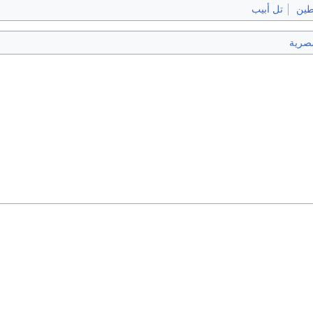
ين
تل أبيب
صرية