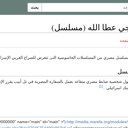
بحث
جي عطا الله (مسلسل)
صفحة
لسل مصري من المسلسلات الجاسوسية التى تتعرض للصراع العربي الإسرائ
لسل
 شخصية ضابط مصري متقاعد يعمل بالسفارة المصرية في تل أبيب يقرر الإن
[1]
ك اسرائيلي...
http://media.marefa.org/modules/
Playercfg.php?fid=0704575d499c997b6ca
" allowscriptaccess="always" all