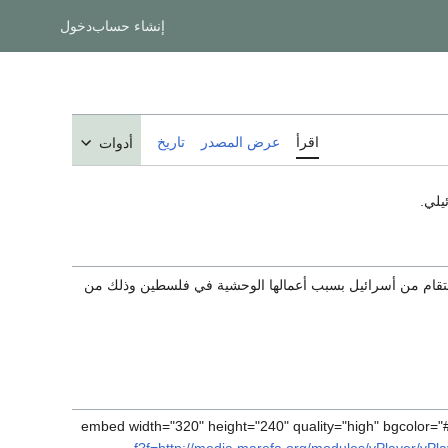
إنشاء حساب
دخول
اقرأ
عرض المصدر
تاريخ
أدوات
يلي.
تقام من أسرائيل بسبب أعمالها الوحشية في فلسطين وذلك من
f?f=http://media.marefa.org/modules/vPlayer/v