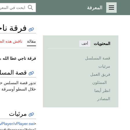
المعرفة
القائمة الرئيسية
فرقة نا
مقالة
ناقش هذه ال
المحتويات
أخف
قصة المسلسل
فرقة ناجي عطا الله
مس
مرئيات
قصة المس
فريق العمل
الممثلون
تدور قصة المسلس حول
خلال السطو أوسرقة بن
انظر أيضا
المصادر
مرئيات
vPlayer/vPlayer.sw
<embed width="320" height="240" quality="high" bgcolor="#000000" name="main" id="main" >
owfullscreen="false"