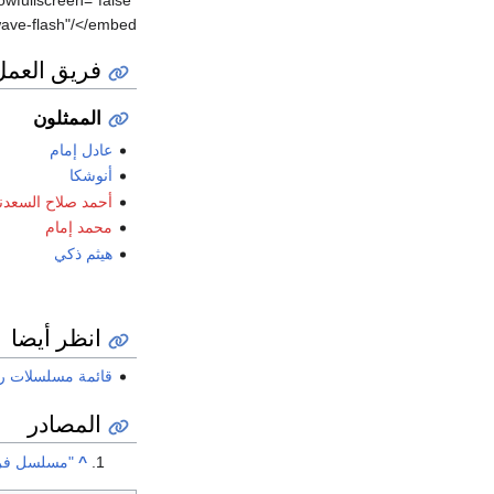
ave-flash"/</embed>
فريق العمل
الممثلون
عادل إمام
أنوشكا
أحمد صلاح السعدن
محمد إمام
هيثم ذكي
انظر أيضا
قائمة مسلسلات رمضا
المصادر
^
"مسلسل فرقة 