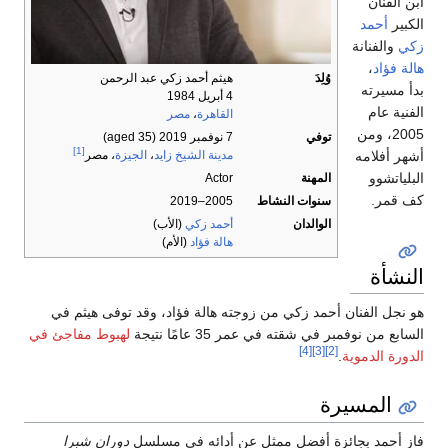
بن الفنان
لكبير
أحمد
كي
والفنانة
الة فؤاد
،
وُلِدَ
هيثم أحمد زكي عبد الرحمن
دأ مسيرته
4 أبريل 1984
لفنية عام
القاهرة
،
مصر
2005، ومن
توفي
7 نوفمبر 2019
(aged 35)
[1]
شهر أفلامه
مدينة الشيخ زايد
،
الجيزة
، مصر
لبلياتشوو
المهنة
Actor
ف قمر.
سنوات النشاط
2005–2019
الوالدان
أحمد زكي
(الأب)
هالة فؤاد
(الأم)
لنشأة
و نجل الفنان أحمد زكي من زوجته هالة فؤاد، وقد توفى هيثم في
لسابع من نوفمبر في شقته في عمر 35 عامًا نتيجة
لهبوط مفاجئ في
[4]
[3]
[2]
لدورة الدموية
.
المسيرة
از أحمد بجائزة أفضل ممثل عن أدائه في مسلسل
دوران شبرا