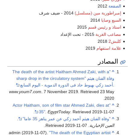
الصفعة
2012
إمبراطورية مين (مسلسل)
2014 - ضيف شرف
السبع وصايا
2014
استاذ و رئيس قسم
2015
مصاعب الغربة
2015 - تحت الإعداد
كلبش2
2018
علامة استفهام
2019
المصادر
"The death of the artist Haitham Ahmed Zaki, with a
^
وفاة الفنان هيثم
sharp drop in the circulatory system"
.
أحمد زكي بهبوط حاد فى الدورة الدموية - اليوم السابع
www.youm7.com
. 7 November 2019
. Retrieved
23 May
.
2020
"Actor Haitham, son of film star Ahmed Zaki, dies at
^
.
35"
.
EgyptToday
. Retrieved
2019-11-07
^
"وفاة الفنان هيثم أحمد زكي عن عمر يناهز 35 عاما"
.
العين الإخبارية
. Retrieved
2019-11-07
.
admin (2019-11-07).
"The death of the Egyptian artist
^