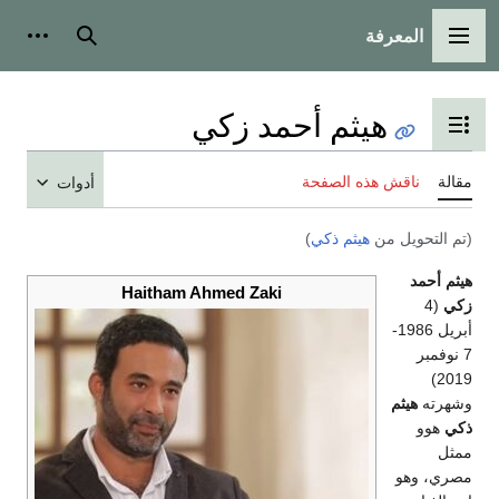
المعرفة
القائمة الرئيسية
بحث
أدوات شخ
هيثم أحمد زكي
تبديل عرض جدول المحتويات
قالة
ناقش هذه الصفحة
أدوات
تم التحويل من
هيثم ذكي
)
يثم أحمد
Haitham Ahmed Zaki
كي
(4
أبريل 1986-
7 نوفمبر
2019)
شهرته
هيثم
كي
هوو
مثل
صري، وهو