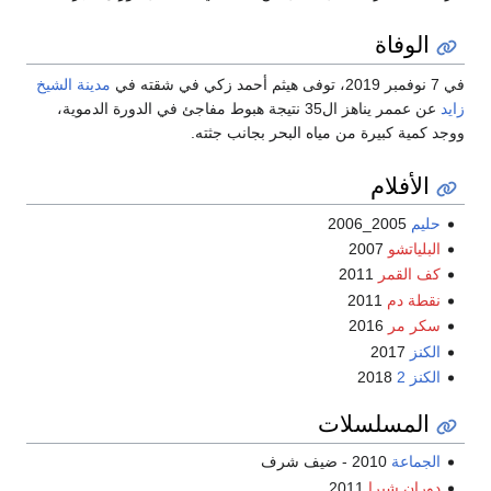
الوفاة
فمبر 2019، توفى هيثم أحمد زكي في شقته في
مدينة الشيخ
ايد
عن عممر يناهز ال35 نتيجة هبوط مفاجئ في الدورة الدموية،
وجد كمية كبيرة من مياه البحر بجانب جثته.
الأفلام
حليم
2005_2006
البلياتشو
2007
كف القمر
2011
نقطة دم
2011
سكر مر
2016
الكنز
2017
الكنز 2
2018
المسلسلات
الجماعة
2010 - ضيف شرف
دوران شبرا
2011