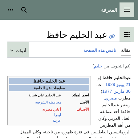
المعرفة
القائمة الرئيسية
بحث
أدوات
عبد الحليم حافظ
تبديل عرض جدول المحتويات
مقالة
ناقش هذه الصفحة
أدوات
(تم التحويل من
حليم
)
عبدالحليم حافظ
(و.
عبد الحليم حافظ
21 يونيو
1929
- ت.
معلومات عن الخلفية
30 مارس
1977
)
اسم الميلاد
عبد الحليم علي شبانة
مطرب
مصري
.
الأصل
محافظة الشرقية
ويعتبر عبدالحليم
الأصناف
أغاني مصرية
حافظ أحد عمالقة
اوبرا
الغناء العربي وكان
عربية
من أهم المطربين
الرومانسيين العاطفيين في فترة ظهوره من ناحية، وكان الممثل