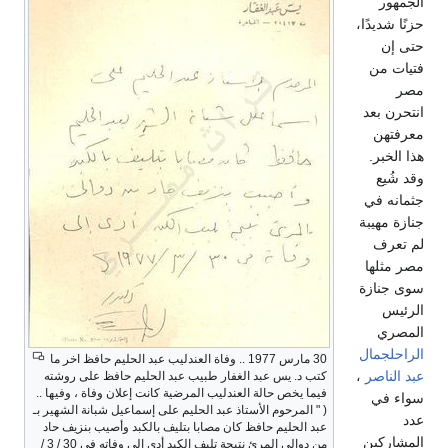
الجمهور
حزنًا شديدًا،
حتى إن
فتيات من
مصر
انتحرن بعد
معرفتهن
هذا الخبر.
وقد شُيع
جثمانه في
جنازة مهيبة
لم تعرف
مصر مثلها
سوى جنازة
الرئيس
المصري
الراحلجمال
30 مارس 1977 .. وفاة العندليب عبد الحليم حافظ اخر ما
عبد الناصر
،
كتب د. يس عبد الغفار طبيب عبد الحليم حافظ على روشته
فيما يخص حالة العندليب المرضية كانت إعلان وفاة ، وفيها ..
سواء في
( " المرحوم الأستاذ عبد الحليم على إسماعيل شبانة الشهير بـ
عدد
عبد الحليم حافظ كان مصابا بتليف بالكبد وأصيب بنزيف حاد
المشاركين
من دوالى المرئ نتيجة تليف الكبد أدى إلى وفاته في 30 / 3 /