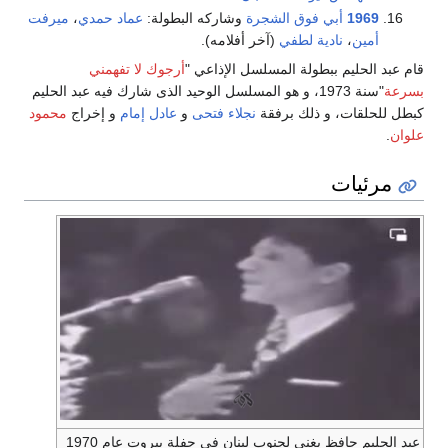
1969
أبي فوق الشجرة
وشاركه البطولة:
عماد حمدي
،
ميرفت
أمين
،
نادية لطفي
(آخر أفلامه).
قام عبد الحليم ببطولة المسلسل الإذاعي "
أرجوك لا تفهمني
بسرعة
"سنة 1973، و هو المسلسل الوحيد الذى شارك فيه عبد الحليم
كبطل للحلقات، و ذلك برفقة
نجلاء فتحى
و
عادل إمام
و إخراج
محمود
علوان
.
مرئيات
عبد الحليم حافظ يغني لجنوب لبنان في حفلة بيروت عام 1970