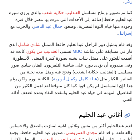
زكي
.
كما تم تصوير وإنتاج مسلسل
العندليب حكاية شعب
والذي يروي سيرة
عبدالحليم حافظ إضافة إلى الأحداث التي مرت بها مصر خلال فترة
وجوده منها قيام الثوة المصرية، وصعود
جمال عبد الناصر
، والحرب مع
إسرائيل
.
وقد قام بتمثيل دور الراحل عبدالحليم حافظ الممثل
شادى شامل
الذى
فاز في مسابقة على شاشة
MBC
تسمى
العندليب من يكون
كانت قد
أقيمت للعثور على ممثل شاب يشبه بصورة كبيرة المغنى الأسطورة
وفى مقدوره أن يؤدى دوره على شاشة التلفزيون. الفنان شادي صور
مسلسل (العندليب حكاية الشعب) ونجح فيه ومثل معه نخبة من
الفنانين الكبار مثل (
عبلة كامل
وكمال أبو رية
). الكاتبة نوره ولكن رغم
هذا فإن المسلسل لم يكن قويا كما كان متوقعافقد اهمل الكثير من
التفاصيل المهمه في حياة عبد الحليم وانتقده النقاد بشده لضعف أدائه
الفني.
أغاني عبد الحليم
قدم عبدالحليم أكثر من مئتين وثلاثين اغنية امتازت بالصدق والاحساس
والعاطفة. و قد قام
مجدي العمروسي
، صديق عبد الحليم حافظ، بجمع
أغانيه في كتاب أطلق عليه "
كراسة الحب و الوطنية
...السجل الكامل