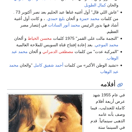
والحان
كمال الطويل
"عاش اللي قال" أول أغنيه غناها عبد الحليم بعد نصر أكتوبر 73 .
من كلمات
محمد حمزة
و ألحان
بليغ حمدي
. ، و كانت أول أغنية
أشاد فيها بدور الرئيس
محمد أنور السادات
في إنتصار مصر
العظيم.
"النجمة مالت على القمر" 1975 كلمات
محسن الخياط
و ألحان
محمد الموجي
. بعد إعادة إفتتاح قناة السويس للملاحة العالمية
"المركبة عدت" من كلمات
مصطفى الدمراني
و ألحان
محمد عبد
الوهاب
.
«نشيد الوطن الأكبر» من كلمات
أحمد شفيق كامل
"والحان
محمد
عبد الوهاب
أفلامه
في عام 1955 شهد
عرض أربعة أفلام
كاملة للعندليب، فيما
وصف بأنه عامه
الذهبى سينمائياً. قدم
في السينما ستة