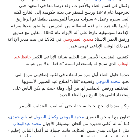
وكمال في قسم الغناء والأصوات، وقد درسا معا في المعهد حتى
تخرجهما عام 1949 ورشح للسفر في بعثة حكومية إلى الخارج لكنه
ألغى سفره وعمل 4 سنوات مدرساً للموسيقى بطنطا ثم الزقازيق
وأخيرا بالقاهرة ، ثم قدم استقالته من التدريس ، والتحق بعدها بفرقه
الإذاعة الموسيقية عازفا على آله الأبواه عام 1950 . تقابل مع صديق
ورفيق العمر الأستاذ
مجدي العمروسي
في 1951 في بيت مدير الإذاعة
في ذلك الوقت الإذاعي فهمي عمر .
اكتشف العندليب الأسمر عبد الحليم شبانة الإذاعي الكبير
حافظ عبد
الوهاب
الذي سمح له باستخدام اسمه "حافظ" بدلا من شبانة.
عندما حاول الغناء أول مرة تم انتقاده في اغنية (صافيني مرة) التي
لحنها
محمد الموجي
وقصيدة "لقاء" لصلاح عبد الصبور، لأسلوبها
المختلف ورفض الجماهير لها من أول وهلة حيث لم يكن الناس على
إستعداد لتلقى هذا النوع من الغناء الجديد
ولكن بعد ذلك نجح نجاحا ساحقا، حتى أنه لقب بالعندليب الأسمر.
تعاون مع الملحن العبقري
محمد الموجي
وكمال الطويل
ثم
بليغ حمدي
،
كما أنه له أغاني شهيرة من ألحان موسيقار الأجيال
محمد عبدالوهاب
مثل: (أهواك، نبتدي منين الحكاية، فاتت جنبنا)، ثم أكمل الثنائي (حليم -