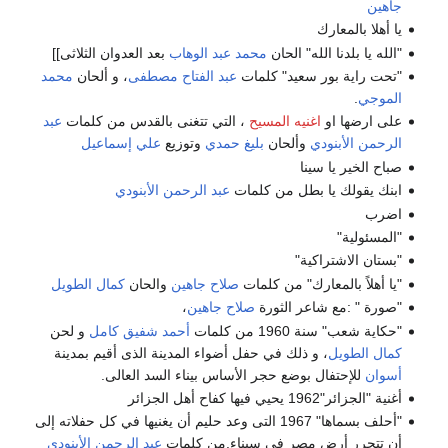
جاهين
يا أهلا بالمعارك
"الله يا بلدنا الله" الحان
محمد عبد الوهاب
بعد العدوان الثلاثى]]
"تحت راية بور سعيد" كلمات
عبد الفتاح مصطفى
، و ألحان
محمد
الموجي
.
على ارضها او
اغنيه المسيح
، التي تتغنى بالقدس من كلمات
عبد
الرحمن الأبنودي
وألحان
بليغ حمدي
وتوزيع
علي إسماعيل
صباح الخير يا سينا
ابنك يقولك يا بطل من كلمات
عبد الرحمن الأبنودي
اضرب
"المسئولية"
"بستان الاشتراكية"
"يا أهلاً بالمعارك" من كلمات
صلاح جاهين
والحان
كمال الطويل
"صورة " :مع شاعر الثورة
صلاح جاهين
،
"حكاية شعب" سنة 1960 من كلمات
أحمد شفيق كامل
و لحن
كمال الطويل
، و ذلك في حفل أضواء المدينة الذى أقيم بمدينة
أسوان
للإحتفال بوضع حجر الأساس بيناء السد العالى.
أغنية "الجزائر"1962 يحيي فيها كفاح أهل الجزائر
"أحلف بسماها" 1967 التى وعد حليم أن يغنيها في كل حفلاته إلى
أن تتحرر أرض مصر في سيناء.من كلمات
عبد الرحمن الأبنودي