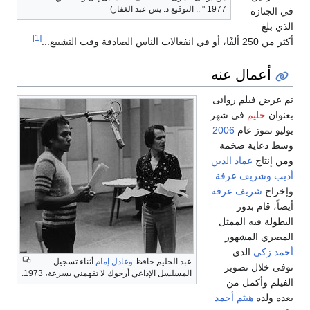
1977 " .. التوقيع د. يس عبد الغفار)
في الجنازة
الذي بلغ
[1]
أكثر من 250 ألفًا، أو في انفعالات الناس الصادقة وقت التشييع...
أعمال عنه
تم عرض فيلم روائى
بعنوان
حليم
في شهر
يوليو تموز عام
2006
وسط دعاية ضخمة
ومن إنتاج
عماد الدين
أديب
وشريف عرفة
وإخراج
شريف عرفة
أيضاً، قام بدور
البطولة فيه الممثل
المصري المشهور
أحمد زكى
الذى
عبد الحليم حافظ
وعادل إمام
أثناء تسجيل
توفى خلال تصوير
المسلسل الإذاعي أرجوك لا تفهمني بسرعة، 1973.
الفيلم وأكمل من
بعده ولده
هيثم أحمد