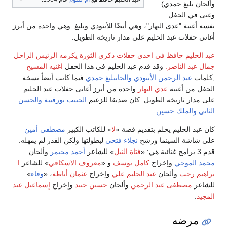
وألحان بليغ حمدي).
وغنى في الحفل
نفسه أغنية "عدى النهار"، وهي أيضًا للأبنودي وبليغ. وهي واحدة من أبرز
أغاني حفلات عبد الحليم على مدار تاريخه الطويل.
عبد الحليم حافظ في احدى حفلات ذكرى الثورة يكرمه الرئيس الراحل
جمال عبد الناصر.
وقد قدم عبد الحليم في هذا الحفل
اغنيه المسيح
;كلمات
عبد الرحمن الأبنودي
والحانبليغ حمدي
فيما كانت أيضاً نسخة
الحفل من أغنية
عدي النهار
واحدة من أبرز أغانى حفلات عبد الحليم
على مدار تاريخه الطويل. كان صديقا للزعيم
الحبيب بورقيبة
والحسن
الثاني
والملك حسين
.
كان عبد الحليم يحلم بتقديم قصة «
لا
» للكاتب الكبير
مصطفى أمين
على شاشة السينما ورشح
نجلاء فتحي
لبطولتها ولكن القدر لم يمهله.
قدم 3 برامج غنائية هي: «
فتاة النيل
» للشاعر
أحمد مخيمر
وألحان
محمد الموجي
وإخراج
كامل يوسف
و «
معروف الاسكافي
» للشاعر
ا
براهيم رجب
وألحان
عبد الحليم علي
وإخراج
عثمان أباظة
، «
وفاء
»
للشاعر
مصطفى عبد الرحمن
وألحان
حسين جنيد
وإخراج
إسماعيل عبد
المجيد
.
مرضه