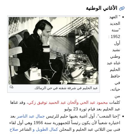
الأغاني الوطنية
" العهد
الجديد
"سنة
1952 :
أول
نشيد
وطني
غناه عبد
الحليم
حافظ
في
عبد الحليم في شرفة شقته في حي الزمالك.
حياته،
من
كلمات
محمود عبد الحي وألحان
عبد الحميد توفيق زكي
، وقد غناها
عبد الحليم بعد قيام ثورة 23 يوليو
"إحنا الشعب"، أول أغنية يغنيها حليم للرئيس
جمال عبد الناصر
بعد
اختياره شعبياً لأن يكون رئيساً للجمهورية سنة 1956 وهي أول لقاء
فنى بين الثلاثي عبد الحليم و المحلن
كمال الطويل و
الشاعر
صلاح