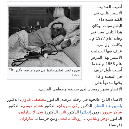
أصيب العندليب
الاسمر بتليف في
الكبد سببه داء
البلهارسيات ،وكان
هذا التليف سببا في
وفاته عام 1977 م ..
وكانت أول مرة
عرف فيها العندليب
الاسمر بهذا المرض
عام 1956 م عندما
أصيب بأول نزيف
صورة لعبد الحليم حافظ في فترة مرضه الأخير،
1977.
في المعدة و كان
وقتها مدعواً على
الإفطار بشهر رمضان لدى صديقه مصطفى العريف.
الأطباء الذين عالجوه في رحلة مرضه: الدكتور
مصطفى قناوي
، الدكتور
ياسين عبد الغفار
، الدكتور
زكي سويدان
، الدكتور
هشام عيسى
، الدكتور
شاكر سرور
،ومن
إنجلترا
الدكتور
تانر
، الدكتورة
شي لا شارلون
،
الدكتور
دوجر ويليامز
، د.
رونالد ماكبث
،ومن فرنسا د.
سارازان
(فرنسا).