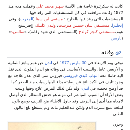
كانت له سكرتيرة خاصة هي الآنسة
سهير محمد علي
وعملت معه منذ
1972 وكانت مرافقته في كل المستشفيات التي رقد فيها.
المستشفيات التي رقد فيها بالخارج :
مستفي ابن سينا
(
المغرب
)، وفي
إنجلترا
:
مستشفي سان جيمس هيرست
،
ولندن كلينك
، [[فيرسنج
هوم،
مستشفي كنجز كولدج
(المستشفى الذي شهد وفاته)، «
سالبتريد
»
(
باريس
وفاته
توفي يوم الاربعاء في
30 مارس
1977
في
لندن
عن عمر يناهز الثمانية
و الأربعين عاما، والسبب الأساسى في وفاته هو الدم الملوث الذى نقل
اليه حاملا معه
التهاب كبدي فيروسي
فيروس سى الذى تعذر علاجه مع
وجود تليف في الكبد ناتج عن إصابته بداء البلهارسيات منذ الصغر كما
قد أوضح فحصه في
لندن
، ولم يكن لذلك المرض علاج وقتها وبينت
بعض الآراء أن السبب المباشر في موته هو خدش المنظار الذي أوصل
لأمعاه مما أدى إلى النزيف وقد حاول الأطباء منع النزيف بوضع بالون
ليبلعه لمنع تسرب الدم ولكن عبدالحليم مات ولم يستطع بلع البالون
الطبي.
وحزن