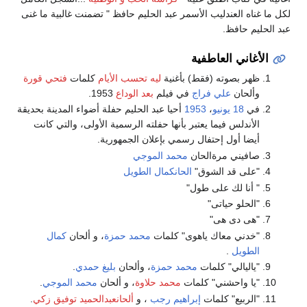
لكل ما غناه العندليب الأسمر عبد الحليم حافظ " تضمنت غالبية ما غنى
عبد الحليم حافظ.
الأغاني العاطفية
ظهر بصوته (فقط) بأغنية
ليه تحسب الأيام
كلمات
فتحي قورة
وألحان
علي فراج
في فيلم
بعد الوداع
1953.
في
18 يونيو
،
1953
أحيا عبد الحليم حفلة أضواء المدينة بحديقة
الأندلس فيما يعتبر بأنها حفلته الرسمية الأولى، والتي كانت
أيضا أول إحتفال رسمي بإعلان الجمهورية.
صافيني مرةالحان
محمد الموجي
"على قد الشوق"
الحانكمال الطويل
" أنا لك على طول"
"الحلو حياتى"
"هى دى هى"
"خدني معاك ياهوى" كلمات
محمد حمزة
، و ألحان
كمال
الطويل
.
"ياليالي" كلمات
محمد حمزة
، وألحان
بليغ حمدي
.
"يا واحشني" كلمات
محمد حلاوة
، و ألحان
محمد الموجي
.
"الربيع" كلمات
إبراهيم رجب
، و
ألحانعبدالحميد توفيق زكي
.