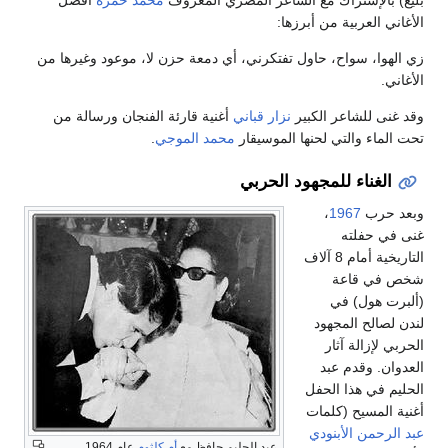
بليغ) بالإشتراك مع الشاعر المصري المعروف
محمد حمزة
أفضل
الأغاني العربية من أبرزها:
زي الهوا، سواح، حاول تفتكرني، أي دمعة حزن لا، موعود وغيرها من
الأغاني.
وقد غنى للشاعر الكبير
نزار قباني
أغنية قارئة الفنجان ورسالة من
تحت الماء والتي لحنها الموسيقار
محمد الموجي
.
الغناء للمجهود الحربي
وبعد حرب
1967
،
غنى في حفلته
التاريخية أمام 8 آلاف
شخص في قاعة
(ألبرت هول) في
لندن لصالح المجهود
الحربي لإزالة آثار
العدوان. وقدم عبد
الحليم في هذا الحفل
أغنية المسيح (كلمات
عبد الرحمن الأبنودي
عبد الحليم حافظ مع
أم كلثوم
عام 1964.