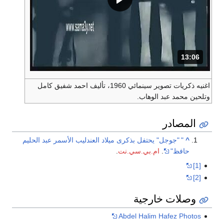
13:06
المدة: دقائق و 6 ثواني.
اغنيه ذكريات تصوير سينمائي 1960، تأليف احمد شفيق كامل
وتلحين محمد عبد الوهاب.
المصادر
^
"
"جوجل" يحتفل بذكرى ميلاد العندليب الأسمر عبد الحليم
حافظ"
.
ام.بي.سي.نت
.
[1]
[2]
وصلات خارجية
Abdel Halim Hafez Photos