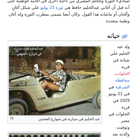
لمباديء الثورة وللحلم المصري من ناحية أخرى في أغانيه الوطنية حتى
أنه قيل أن أغاني عبدالحليم حافظ هي
ثورة 23 يوليو
على شكل أغانٍ
وألحان أو ماشابه هذا القول. وكان أيضا يسمى بمطرب الثورة وله أغان
وطنية متعددة
حياته
ولد عبد
الحليم علي
شبانة في
قرية
الحلوات
،
محافظة
الشرقية
في
في 21 يونيو
1929 في
قرية
الحلوات في
عبد الحليم في سيارته في شوارع العجمي.
مصر .
وتوفيت
والدته بعد