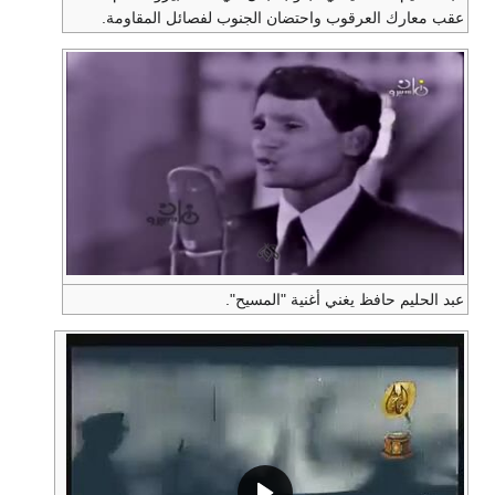
عقب معارك العرقوب واحتضان الجنوب لفصائل المقاومة.
عبد الحليم حافظ يغني أغنية "المسيح".