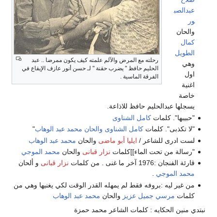
عبدالصب
ور
والحان
كمال
الطويل
رحلته مع المرض والآلم علمته كيف يكون ممرضا .. عبد
وهي
الحليم حافظ " يضرب حقنة " لـ حسن أنور عازف الإيقاع في
اول
الفرقة الماسية .
اغنية
خاصة
يسجلها عبدالحليم حافظ للاذاعة.
"حبيبها". كلمات
كامل الشناوى
"لا تكذبى". كلمات
كامل الشناوى والحان
محمد عبد الوهاب
"
لست ادرى للشاعر /
ايليا أبو ماضى
والحان
محمد عبد الوهاب
"رسالة من تحت الماء]]كلمات
نزار قبانى
والحان
محمد الموجي
قارئة الفنجان :1976 آخر ما غنى . من كلمات
نزار قبانى
و ألحان
محمد الموجي
.
من غير ليه :بروفه فقط لم يمهله القدر الوقت لكي يغنيها وهي من
كلمات
مرسي جميل عزيز
والحان
محمد عبد الوهاب
نبتدي منين الحكايه : كلمات الشاعر محمد حمزة