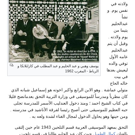
ولادته في
نفس يوم. و
نشأ
عبدالحليم
يتيما من
يوم ولادته .
وقبل أن يتم
عبدالحليم
عامه الأول
توفي والده
يوسف وهبي و عبد الحليم و عبد المطلب في كازابلانكا و
ليعيش بعدها
الرباط - المغرب 1962
في بيت
خاله الحاج
متولي عماشة . وهو الابن الرابع واكبر اخوته هو إسماعيل شبانه الذي
كان مطرباً ومدرساً للموسيقى في وزارة التربية التحق بعدمانضج قليلا
في كتاب الشيخ احمد ؛ ومنذ دخول العندليب الأسمر للمدرسة تجلى
حبه العظيم للموسيقى حتى أصبح رئيسا لفرقة الأناشيد في مدرسته .
ومن حينها وهو يحاول الدخول لمجال الغناء لشدة ولعه به .
التحق بمعهد الموسيقى العربية قسم التلحين 1943 عام حين إلتقى
بالفنان
كمال الطويل
حيث كان عبد الحليم طالبا في قسم تلحين،