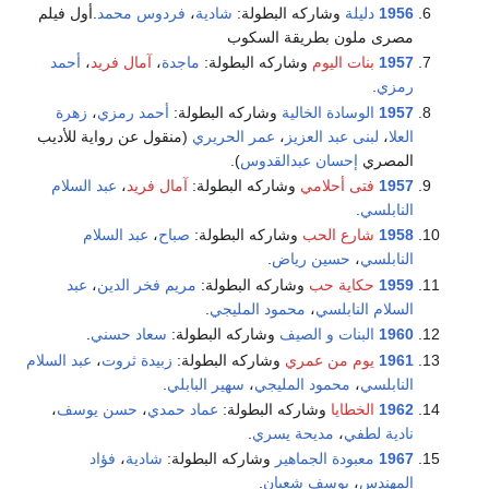
1956
دليلة
وشاركه البطولة:
شادية
،
فردوس محمد
.أول فيلم
مصرى ملون بطريقة السكوب
1957
بنات اليوم
وشاركه البطولة:
ماجدة
،
آمال فريد
،
أحمد
رمزي
.
1957
الوسادة الخالية
وشاركه البطولة:
أحمد رمزي
،
زهرة
العلا
،
لبنى عبد العزيز
،
عمر الحريري
(منقول عن رواية للأديب
المصري
إحسان عبدالقدوس
).
1957
فتى أحلامي
وشاركه البطولة:
آمال فريد
،
عبد السلام
النابلسي
.
1958
شارع الحب
وشاركه البطولة:
صباح
،
عبد السلام
النابلسي
،
حسين رياض
.
1959
حكاية حب
وشاركه البطولة:
مريم فخر الدين
،
عبد
السلام النابلسي
،
محمود المليجي
.
1960
البنات و الصيف
وشاركه البطولة:
سعاد حسني
.
1961
يوم من عمري
وشاركه البطولة:
زبيدة ثروت
،
عبد السلام
النابلسي
،
محمود المليجي
،
سهير البابلي
.
1962
الخطايا
وشاركه البطولة:
عماد حمدي
،
حسن يوسف
،
نادية لطفي
،
مديحة يسري
.
1967
معبودة الجماهير
وشاركه البطولة:
شادية
،
فؤاد
المهندس
،
يوسف شعبان
.