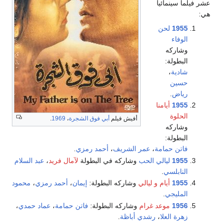
عشر فيلما سينمائيا
هي:
1955
لحن
الوفاء
وشاركه
البطولة:
شادية
،
حسين
رياض
.
1955
أيامنا
الحلوة
أفيش فيلم
أبي فوق الشجرة
،
1969
.
وشاركه
البطولة:
فاتن حمامة
،
عمر الشريف
،
أحمد رمزي
.
1955
ليالي الحب
وشاركه في البطولة
لآمال فريد
،
عبد السلام
النابلسي
.
1955
أيام و ليالي
وشاركه البطولة:
إيمان
،
أحمد رمزي
،
محمود
المليجي
.
1956
موعد غرام
وشاركه البطولة:
فاتن حمامة
،
عماد حمدي
،
زهرة العلا
،
رشدي أباظة
.