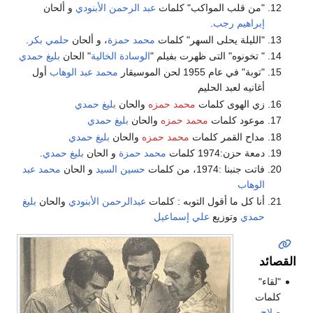
"من قلب المواكب" كلمات
عبد الرحمن الأبنودي
و ألحان
إبراهيم رجب
.
"الليلة يحلى السهر" كلمات
محمد حمزة
، و ألحان
حلمي بكر
.
" تخونوه" التى ظهرت بفيلم "
الوسادة الخالية
" الحان
بليغ حمدي
"توبة" في عام 1955 لحن الموسيقار
محمد عبد الوهاب
أول
أغانيه لعبد الحليم
زي الهوى كلمات
محمد حمزه
والحان
بليغ حمدي
موعود كلمات
محمد حمزه
والحان
بليغ حمدي
مداح القمر كلمات
محمد حمزه
والحان
بليغ حمدي
دمعة حزن:1974 كلمات
محمد حمزة
و الحان
بليغ حمدي
.
فاتت جنبنا :1974، من كلمات
حسين السيد
و الحان
محمد عبد
الوهاب
أنا كل ما أقول التوبه : كلمات
عبدالرحمن الأبنودي
والحان
بليغ
حمدي
وتوزيع
علي إسماعيل
القصائد
"لقاء"
كلمات
صلاح