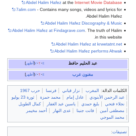
Abdel Halim Hafez
at the
Internet Movie Database
7alim.com
- Contains many songs, videos and lyrics for
Abdel Halim Hafez.
Abdel Halim Hafez Discography & Music
Abdel Halim Hafez at Findagrave.com
. The truth of Halim
in this website.
Abdel Halim Hafez at krwetatnt.net
Abdel Halim Hafez performs Ahwak
عبد الحليم حافظ
e
t
v
أظهر
مغنون
عرب
e
t
v
أظهر
الكلمات الدالة:
المغرب
نزار قباني
فرنسا
حرب 1967
عبد الرحمن الأبنودي
عادل إمام
محمد حمزة
ثورة 23 يوليو
نجلاء فتحي
بليغ حمدي
ياسين عبد الغفار
كمال الطويل
مصطفى أمين
فاتت جنبنا
عدى النهار
أحمد مخيمر
محمد الموجي
تصنيفات
: