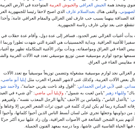
معنوي وشحذ همة
الجيش العراقي
والجيوش العربية
المتواجدة في الأرض العربية 
الصهيوني
، والتقى هناك
بعبدالسلام عارف
الذي اصبح لاحقا رئيسا للجمهورية العرا
قة الصداقة بينهما بسبب حب عارف لفن الغزالي والمقام العراقي عامة،َ وأخذا ي
تنقطع حتى بعد تولي عارف رئاسة الجمهورية.
 بدأت أغنيات الغزالي تعبر الحدود، فسافر إلى عدة دول، وأقام عدة حفلات في 
فيرا للأغنية العراقية. وبداية الخمسينيات هي الفترة التي شهدت تطورا وربما انق
يس الغناء في العراق ومواصفاته، وبدأت بوادر الأغنية المتكاملة تظهر مع أغنيا
نسمعها بوجود لوازم موسيقية ضمن توزيع موسيقي تعدد فيه الآلات الغربية والش
ة مقاييس الغناء في العراق.
 الغزالي نجد لوازم موسيقية مشغولة وتتضمن توزيعاً موسيقياً مع تعدد الآلات
ال بعض الآلات الغربية، وكذلك غنى لاشهر الشعراء العرب مثل
إيليا أبو ماضي
،
مداني
. غنى
لأبي فراس الحمداني
: "أقول وقد ناحت بقربي حمامة"،
ولأحمد شو
باك"
وللبهاء زهير
"يامن لعبت به شمول"،
ولإيليا أبي ماضي
: "أي شيء في العيد
بي
: "ياأعدل الناس"، وللعباس بن الأحنف "ياأيها الرجل المعذب نفسه"، ولغيرهم 
فاته المبكرة ربما لم يكن ليترك كلمة في عيون تراث الشعر العربي إلا وغناها وأم
د من دواوينها وجعلها تجري على لسان أبسط الناس الذين أحبوا كلماتها، وأحبوا أ
ذنهم بنبرة الشجن الشائعة في الأصوات العراقية، وإن زاد عليها نبرة أكثر حزنًا ب
يها الحياة القاسية التي عاشها، وما درسه بمعهد الفنون الجميلة.