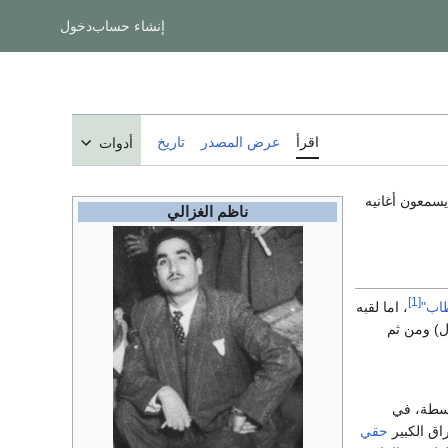
إنشاء حساب
دخول
اقرأ
عرض المصدر
تاريخ
أدوات
يسمعون أغانيه
ناظم الغزالي
[1]
طاب"
، اما لقبه
ل) ومن ثم
توسطة، في
راق الكبير
حقي