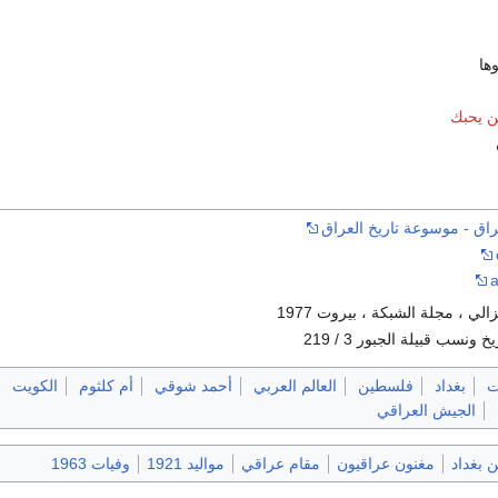
ها
 يحبك
راق - موسوعة تاريخ العراق
a
لي ، مجلة الشبكة ، بيروت 1977
ونسب قبيلة الجبور 3 / 219
ت
بغداد
فلسطين
العالم العربي
أحمد شوقي
أم كلثوم
الكويت
الجيش العراقي
بغداد
مغنون عراقيون
مقام عراقي
مواليد 1921
وفيات 1963