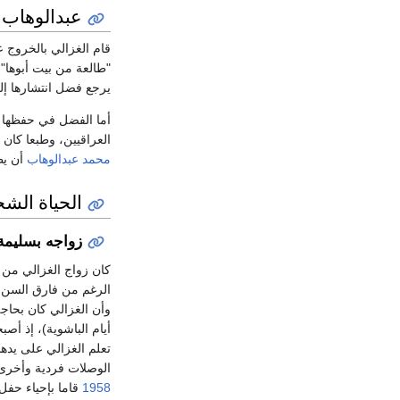
عبدالوهاب 
قام الغزالي بالخروج 
"طالعة من بيت أبوها"،
يرجع فضل انتشارها إلى
أما الفضل في حفظها إ
العراقيين، وطبعا كان 
محمد عبدالوهاب
أن يط
الحياة الش
زواجه بسليمة
كان زواج الغزالي من
الرغم من فارق السن بي
وأن الغزالي كان بحاج
أيام الباشوية)، إذ أص
تعلم الغزالي على يدها
الوصلات فردية وأخرى ث
1958
قاما بإحياء حفل