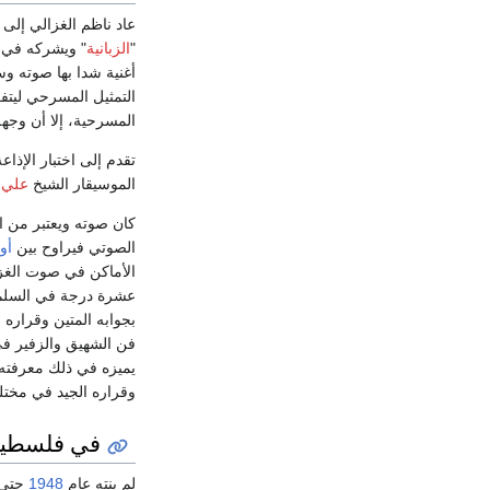
عاد ناظم الغزالي إلى 
"
الزبانية
" ويشركه في 
أغنية شدا بها صوته وس
التمثيل المسرحي ليتفر
المسرحية، إلا أن وجهة
تقدم إلى اختبار الإذا
الموسيقار الشيخ
علي 
كان صوته ويعتبر من ال
الصوتي فيراوح بين
أو
الأماكن في صوت الغزا
عشرة درجة في السلم ا
بجوابه المتين وقراره 
فن الشهيق والزفير في 
يميزه في ذلك معرفته 
وقراره الجيد في مختلف
في فلسطين 
لم ينته عام
1948
حتى 