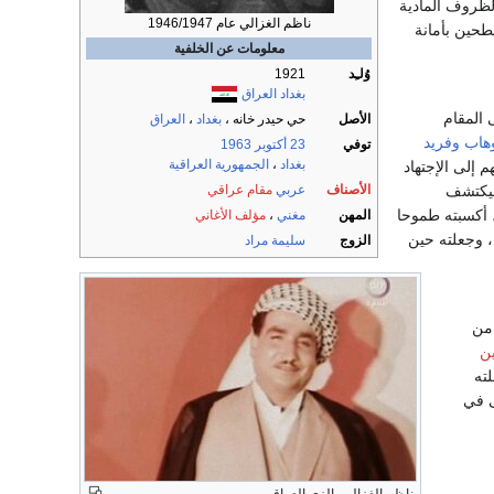
الظروف المادية
ناظم الغزالي عام 1946/1947
لطحين بأمانة
معلومات عن الخلفية
وُلـِد
1921
بغداد
العراق
 المقام
الأصل
حي حيدر خانه ،
بغداد
،
العراق
وهاب
وفريد
توفي
23 أكتوبر
1963
بغداد
،
الجمهورية العراقية
م إلى الإجتهاد
الأصناف
عربي
مقام عراقي
 ليكتشف
 أكسبته طموحا
المهن
مغني
،
مؤلف الأغاني
، وجعلته حين
الزوج
سليمة مراد
من
ين
ته
ى في