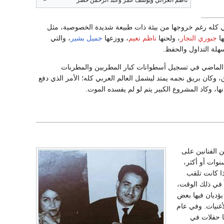
ناظم الغزالي ويوسف عمر وعبد الرحمن خضر
ربي كله رغم خروجها من بيئة ذات طبيعة شديدة الخصوصية، مثل
ها
جبوري النجار
، ولحنها
ناظم نعيم
، ووزعها
جميل بشير
، والتي
سهلة التداول والحفظ.
 الماضي في تسجيل أسطوانات كبار المطربين والمطربات
 وكان بريق نجمه يمتد ليشمل العالم العربي كله؛ الأمر الذي دفع
ها، وكاد المشروع الكبير يتم لو لم يفسده الموت.
 الفنانين على
نوات أو أكثر،
ا كانت تلقب
ً في ذلك الوقت،
يؤديان فيها بعض
غنيات. وفي عام
ها حفلات في