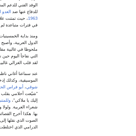
الوفد الفني للدعم ال
للدفاع عنها ضد
العدو 
1963
، حيث تمتنت علا
في فترات متباعدة لم 
ومنذ بداية الخمسينيات
الدول العربية، وأصبح س
ملحوظا في غالبية مقاي
التي نفاجأ اليوم حين 
لقد قلب الغزالي غالبي
عند سماعنا أغاني ناظم
الموسيقية، وكذلك إدخ
شوقي
،
أبو فراس الح
"شيّعت أحلامي بقلب 
إليك يا ملاكي"،
وللمتن
شعراء العربية. ولولا و
بها. هكذا أخرج القصائ
الصوت الذي نقلها إلى أ
الدرامي الذي اختلطت ف