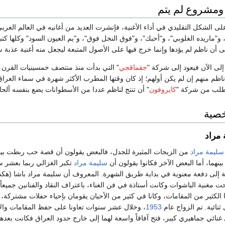
ومشروع لم يتم
على الشكل التقليدي في أداء الأغنية، فإنشرت العديد من أغانيه في العالم الع
 و"ماريده الغلوبي"، و"أحبك"، و"فوق النخل فوق"، و"يم العيون السود" وكلها كتب
 أن ناظم لم يؤدها وإنما خرج فيها على الأصول المتبعة ليجعل منه أغنية عذبة 
لى الآن فيعود إلى شركة "
جقماقجي
" التي بدأت منذ منتصف خمسينيات القرن
ناظم منهم إن لم يكن أولهم؛ إذ كان وقتها المطرب الأكثر شهرة في سماء العراق،
لب من شركة "
كايروفون
" أن تنتج لناظم عددا من الأسطوانات يضع بنفسه ألحان
خصية
 مراد
سليمة مراد
من الزيجات المثيرة للجدل، فالبعض يقولون أن قصة حب ربطت بين
نهما، أما البعض الآخر فكانوا يقولون أن
سليمة مراد
تكبر الغزالي ربما بعشر س
ة إلى دفعة معنوية في بداية طريق الشهرة. المعروف أن سليمة مراد باشا (هكذ
بحت مغنية الباشوات وكانت أستاذة في فن الغناء، باعتراف النقاد والفنانين جميعا
 الكثير من المقامات، وكانا في كثير من الأحيان يقومان بإحياء حفلات مشتركة، 
نائية. تم الزواج عام
1953
، وخلال عشر سنوات تعاونا على حفظ المقامات والأ
 غنائي جماهيري كبير، فتح آفاقاً واسعة لهما إلى خارج حدود العراق فكانت بعد