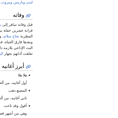
لندن
وباريس
وبيروت
.
وفاته
قبل وفاته سافر إلى
ب
قرابة عشرين حفلة بين
المطربة
نجاح سلام
، و
وبعدها فارق الحياة، ف
البث الإذاعي يلازمه دائما 
تعلقت آذانهم بجهاز
الر
أبرز أغانيه
هلا هلا
أول أغانيه، من ألحا
المضيع ذهب
ثاني أغانيه، من أل
أقول وقد ناحت
وهي من أشهر قصا