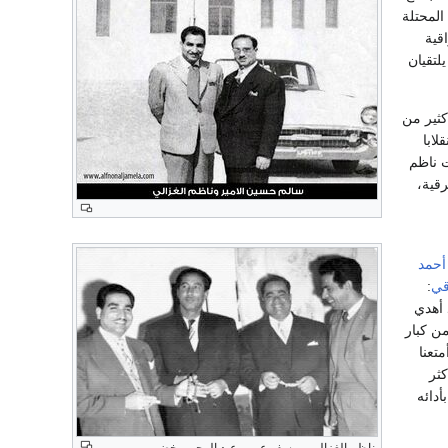
المحتلة
قية
لتقيان
كثير من
لابا
ت ناظم
رقية،
أحمد
قي
:
 أهدي
من كبار
تعنا
كثر
أدائه