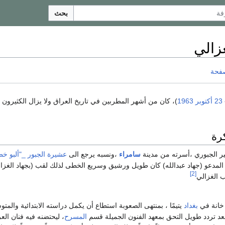
بحث
زالي
صفحة
23 أكتوبر
1963
)، كان من أشهر المطربين في تاريخ العراق ولا يزال الكثيرون 
كرة
ر الجبوري ،أسرته من مدينة
سامراء
،ونسبه يرجع الى
عشيرة الجبور _"ألبو خ
المدعو (جهاد عبدالله) كان طويل ورشيق وسريع الخطى لذلك لقب (بجهاد الغزا
[2]
 الغزالي
 خانة في
بغداد
يتيمًا ، بمنتهى الصعوبة استطاع أن يكمل دراسته الابتدائية والم
عد تردد طويل التحق بمعهد الفنون الجميلة قسم
المسرح
، ليحتضنه فيه فنان الع