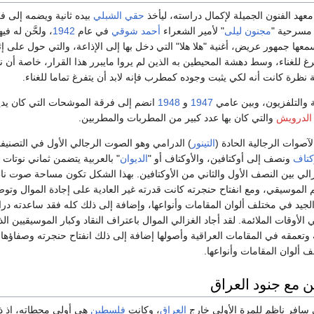
معهد الفنون الجميلة لإكمال دراسته، ليأخذ
حقي الشبلي
بيده ثانية ويضمه إلى ف
مسرحية "
مجنون ليلى
" لأمير الشعراء
أحمد شوقي
في عام
1942
، ولحَّن له فيه
معها جمهور عريض، أغنية "هلا هلا" التي دخل بها إلى الإذاعة، والتي حول على إثر
غ للغناء، وسط دهشة المحيطين به الذين لم يروا مايبرر هذا القرار، خاصة أن 
 نظرة كانت أنه لكي يثبت وجوده كمطرب فإنه لابد أن يتفرغ تماما للغناء.
عة والتلفزيون، وبين عامي
1947
و
1948
انضم إلى فرقة الموشحات التي كان يدي
الدرويش
والتي كان بها عدد كبير من المطربات والمطربين.
آصوات الرجالية الحادة (
التينور
) الدرامي وهو الصوت الرجالي الأول في التصنيفات
كتاف
ونصف إلى أوكتافين، والأوكتاف أو "
الديوان
" بالعربية يتضمن ثماني نوتات
لي بين النصف الأول والثاني من الأوكتافين. بهذا الشكل تكون مساحة صوت نا
لموسيقي، ومع انفتاح حنجرته كانت قدرته غير العادية على إجادة الموال وتوص
الجيد في مختلف ألوان المقامات وأنواعها، وإضافة إلى ذلك كله فقد ساعدته درا
الأوقات الملائمة. لقد أجاد الغزالي الموال باعتراف النقاد وكبار الموسيقيين ا
وتعمقه في المقامات العراقية وأصولها إضافة إلى ذلك انفتاح حنجرته وصفاؤها،
 ألوان المقامات وأنواعها.
مع جنود العراق
سافر ناظم للمرة الأولى خارج
العراق
، وكانت
فلسطين
هي أولى محطاته، إذ 