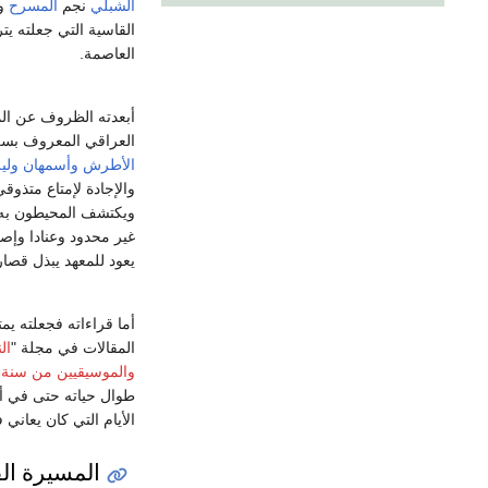
الشبلي
نجم
المسرح
وق
القاسية التي جعلته يت
العاصمة.
أبعدته الظروف عن المع
العراقي المعروف بسلم
الأطرش
وأسمهان
ولي
والإجادة لإمتاع متذو
ويكتشف المحيطون به 
غير محدود وعنادا وإصر
يعود للمعهد يبذل قص
أما قراءاته فجعلته يم
المقالات في مجلة "
ال
والموسيقيين من سنة 1900 ـ 1962
طوال حياته حتى في أح
الأيام التي كان يعاني 
المسيرة الف