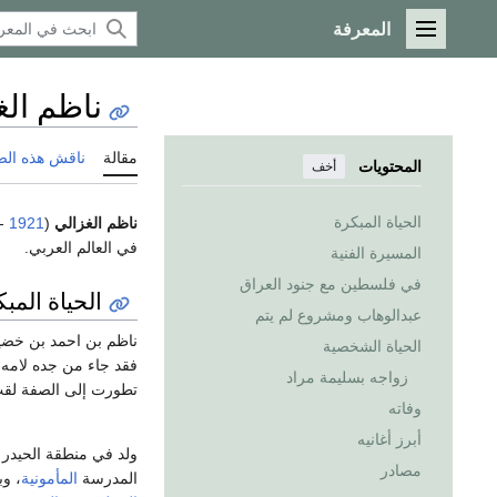
المعرفة
القائمة الرئيسية
ناظم الغ
مقالة
ناقش هذه ال
المحتويات
أخف
الحياة المبكرة
ناظم الغزالي
(
1921
-
في العالم العربي.
المسيرة الفنية
في فلسطين مع جنود العراق
الحياة المب
عبدالوهاب ومشروع لم يتم
ناظم بن احمد بن خضي
الحياة الشخصية
فقد جاء من جده لامه 
زواجه بسليمة مراد
تطورت إلى الصفة لقب
وفاته
أبرز أغانيه
ولد في منطقة الحيدر
مصادر
المدرسة
المأمونية
، وب