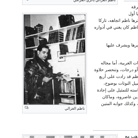
ناظم الغزالي بالزي العراقي
رقة
ا أول
ها ناظم اتجاهه، تاركا
ناظم كان يغني في أدواره
رها ويشرف عليها
 الغربية، أما مجاله
 أو درجات، وتنحصر حلاوة
ظم قد زادت على أربع
يل النوتات بوضوح،
سته للتمثيل على إجادة
لذين عاصروه، وماكان
 وكذلك جوابه المتين
ناظم الغزالي
ذهب مع