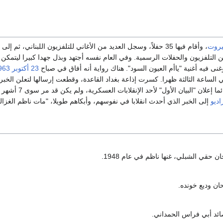
يروت
، وأقام فيها 35 حفلاً، وسجل العديد من الأغاني للتلفزيون اللبناني، ثم إلى
 التلفزيون والحفلات الرسمية. وفي العام نفسه أجتهد وبذل جهدا كبيرا ليتمكن
غنى فيه أغنية "ياأم العيون السود". هناك رواية أنه أفاق في صباح
23 أكتوبر
963
ي الساعة الثالثة ظهرا. كسرت إذاعة بغداد القاعدة، وقطعت إرسالها لتعلن الخبر 
إعلان "البيان الأول" لأحد الإنقلابات العسكرية، ولم يكن قد مر سوى 7 أشهر على انقلاب
اديو
إلى الخبر الذي أحدث انقلابا في نفوسهم، وأبكاهم طويلا، "مات ناظم الغزال
ن حقي الشبلي، غنها ناظم في عام 1948.
حان وديع خونده.
ئد أبي فراس الحمداني.