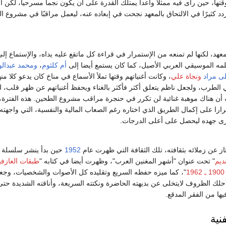
تها، حين رأى فيه ممثلاً واعداً يمتلك القدرة على أن يكون نجماً مسرحياً، لكن 
ردد كثيرًا في الالتحاق بالمعهد نجحت في إبعاده عنه، ليعمل مراقبًا في مشروع ا
هد، لكنها لم تمنعه من الإستمرار في قراءة كل ماتقع عليه يداه، والإستماع إلى
ه الموسيقي العربي الأصيل، كما كان يستمع أيضا إلى
أم كلثوم
،
ومحمد عبدال
لى مراد
ونجاة علي
، وكانت أغنياتهم وقتها تملأ الأسماع في مناخ كان يدعو كلا منه
قي الطرب، ولجعل ناظم يتعلق أكثر فأكثر بالغناء ويحفظ أغنياتهم عن ظهر قلب،
أن هناك موهبة غنائية لن تكرر في حنجرة مراقب مشروع الطحين. هذه الفترة،
ارا على إكمال الطريق الذي اختاره رغم الصعاب المالية والنفسية، التي واجهته
ارى جهده ليحصل على أعلى الدرجات.
تاز عن زملائه بثقافته، تلك الثقافة التي ظهرت عام
1952
حين بدأ ينشر سلسلة 
نديم
" تحت عنوان "أشهر المغنين العرب"، وظهرت أيضا في كتابه "
طبقات العازف
"، كما ميزه حفظه السريع وتقليده كل الأصوات والشخصيات، وجعل
لك الظروف لايتخلى عن بديهته الحاضرة ونكتته السريعة، وأناقته الشديدة حت
فيها من الفقر المدقع.
نية