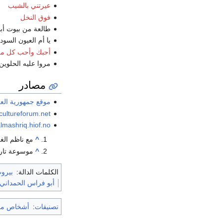
عيرتني بالشيب
فوق النخل
طالعة من بيوت أبو
يا أم العيون السود
أحبك وأحب كل من
مروا عليه الحلوين
مصادر
موقع جمهورية الع
cultureforum.net
lmashriq.hiof.no
^
مع ناظم الغزا
^
موسوعة تاريخ 
الكلمات الدالة:
بيرو
أبو فراس الحمداني
تصنيفات
:
أشخاص من 