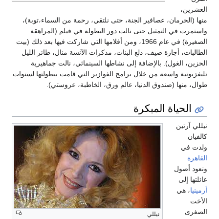
العشرين،
منها (الحرمان، عصافير الجنة، حتى نلتقي، رحمة من السماء،توبة)،
واستمرت في التمثيل حتى نالت دور البطولة في فيلم (المراهقة
الصغيرة) في عام 1966، ومن أفلامها التي شاركت فيها بعد ذلك (بيت
الطالبات، أجازة صيف، دلع البنات، مذكرات الآنسة منال، طائر الليل
الحزين، الغول). بالإضافة إلى نشاطها السينمائي، نالت جماهيرية
تليفزيونية واسعة من خلال برامج الفوازير التي قامت ببطولتها لسنوات
طوال، منها (صندوق الدنيا، عالم ورق، الخاطبة، عروستي).
الحياة المبكرة
نيللي آرتين
كالفيان
ولدت في
القاهرة
وتعود أصول
عائلتها إلى
أرمينيا
، هي
الأخت
الصغرى
نيللي