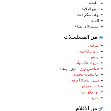
الدلوعة
سوق الحلاوة
أوعى تعكر دمك
كابريه
السندريلا و المداح
من المسلسلات
الدوامة
.
الرمال الناعمة
.
برديس
.
مبروك جالك ولد
.
قصاقيص ورق
-
.
فوازير رمضان
إنها مجنونة مجنونة
.
حبيبي الذي لا أعرفه
.
عاشت مرتين
ألو.. رابع مرة
المارد
من الأفلام