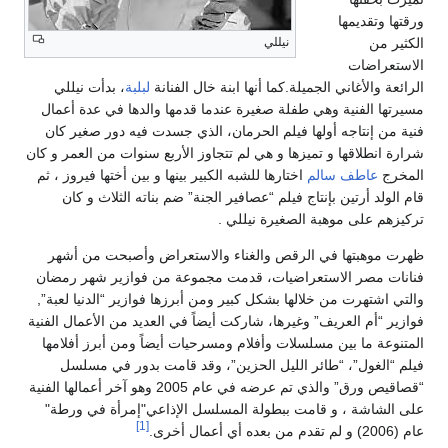
ورقتها وتقديمها
نيللي
الكثير من
الاستعراضات
الرائعة والأغاني الجميلة.كما أنها ابنة خال الفنانة
لبلبة
، بدأت نيللي
مسيرتها الفنية وهي طفلة صغيرة عندما قدمها والدها في عدة أعمال
فنية من إنتاجه أولها فيلم الحرمان، الذي جسدت فيه دور صغير كان
شرارة انطلاقها و تميزها و هي لم تتجاوز الأربع سنوات من العمر و كان
المخرج
عاطف سالم
اختارها للشبه الكبير بينها و بين أختها فيروز ، ثم
قام الولد أرتين بإنتاج فيلم “عصافير الجنة” ضم بناته الثلاث و كان
تركيزهم على موهبة الصغيرة نيللي .
ظهرت موهبتها في الرقص والغناء والاستعراض وأصبحت من أشهر
فنانات مصر الاستعراضيات، قدمت مجموعة من فوازير شهر رمضان
والتي اشتهرت من خلالها بشكل كبير ومن أبرزها فوازير “الدنيا لعبة”,
فوازير “أم العريف” وغيرها، شاركت أيضاً في العديد من الأعمال الفنية
المتنوعة ما بين مسلسلات وأفلام ومسرحيات أيضاً ومن أبرز أفلامها
فيلم “الغول”، “طائر الليل الحزين”، وقد قامت بدور في مسلسل
“قصاقيص ورق” والذي تم عرضه في عام 2005 وهو آخر أعمالها الفنية
على الشاشة ، و قامت ببطولة المسلسل الإذاعي"إمرأة في ورطة"
[1]
عام (2006) و لم تقدم من بعده أي أعمال أخرى.