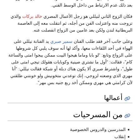
بعد ذلك عدم الارتباط من داخل الوسط الفني.
فكان الزوج الثاني لنيللي هو رجل الأعمال المصري
خالد بركات
والذي
تزوجت منه واعتزلت الفن من أجله، ثم انتقلت معه إلى العاصمة
البريطانية لندن ولكن بعد عامين من الزواج انفصلت عنه.
وعلى جانب آخر فقد طلب الفنان
سمير صبري
يد الفنانة نيللي على
الهواء في أحد اللقاءات معها، وأكد لها أنه سوف يلبي كل شروطها
على الزواج وتابع: “لو بابا وماما هيجوا البيت ممكن ييجوا امتى والساعة
كام”، فقالت: “أول ما نشتري صينية وكوبايات هقولك تيجي امتى على
طول”، واشترط صبري ألا يكون هناك دبلة أو شبكة فقالت نيللي: “أنا
مهري الذي وضعته لزوجي، إنك توعدني متخونيش ولو خونتني طلقني
لأن كرامتي هي مهري وممكن أخد ربع جنيه بس مهر”.
أعمالها
من المسرحيات
المدرسين والدروس الخصوصية
إنقلاب