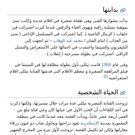
بدايتها
بدأت مشوارها الفنى وهى طفلة صغيرة في افلام عديدة وكانت تنبئ
بموهبة تمثيلية راقية وتهوى الغناء والرقص عندما كبرت اشتركت في
حلقات ( الرمال الناعمة ). كما اشتركت في المسلسل الإذاعى ( شئ
من العذاب ) امام الفنان /
محمد عبد الوهاب
– ثم اتجهت إلى
التليفزيون والسينما واعتمدت في اعمالها على الأستعراض والتمثيل
الراقى. اشتركت في بطولة مسرحية ( إنقلاب ) .
وفى عام
1966
قامت نيللى بأول بطولة مطلقة لها في السينما في
فيلم المراهقة الصغيرة و معظم الأفلام التى قدمتها الفنانة نيللى افلام
[2]
استعراضية
الحياة الشخصية
تزوجت الفنانة المصرية نيللي عدة مرات خلال مسيرتها، ولكنها ذكرت
في أحد اللقاءات أن الحب الأول في حياتها كان وعي فتاة تبلغ من
العمر أربعة عشر عاماً، وبدأت القصة معه عندما كانت في منطقة
المعمورة بمدينة
الإسكندرية
تقود دراجتها ويحاول شاب ذو عيون زرقاء
مغازلتها ولكن لم تكتمل القصة، تزوجت لأول مرة من المخرج الشهير