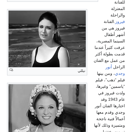
للفنانة
المعتزلة
والراحلة
فيروز
.الفنانة
فيروز هي من
أشهر أطفال
السينما المصرية،
عرفت كثيراً عندما
قدمت بطولة أكثر
من عمل مع الفنان
الراحل
أنور
نيللي
وجدي
، ومن بينها
فيلم “دهب”، فيلم
“ياسمين” وغيرها،
ولدت فيروز في
عام 1943 وقد
اختارها الفنان أنور
وجدي وقدم معها
أعمالاً فنية ناجحة
ومتميزة وذلك لأنها
تميزت بخفتها