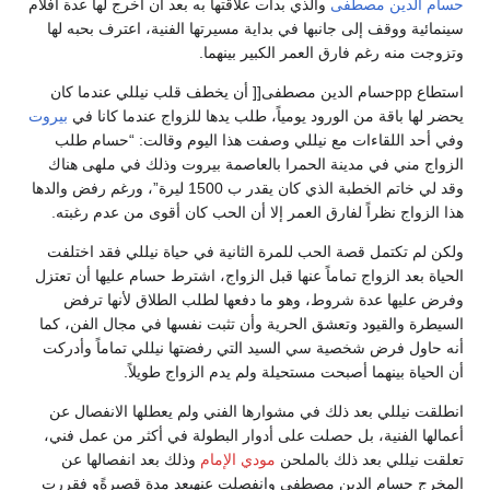
حسام الدين مصطفى
والذي بدأت علاقتها به بعد أن أخرج لها عدة أفلام
سينمائية ووقف إلى جانبها في بداية مسيرتها الفنية، اعترف بحبه لها
وتزوجت منه رغم فارق العمر الكبير بينهما.
استطاع ppحسام الدين مصطفى[[ أن يخطف قلب نيللي عندما كان
يحضر لها باقة من الورود يومياً، طلب يدها للزواج عندما كانا في
بيروت
وفي أحد اللقاءات مع نيللي وصفت هذا اليوم وقالت: “حسام طلب
الزواج مني في مدينة الحمرا بالعاصمة بيروت وذلك في ملهى هناك
وقد لي خاتم الخطبة الذي كان يقدر ب 1500 ليرة”، ورغم رفض والدها
هذا الزواج نظراً لفارق العمر إلا أن الحب كان أقوى من عدم رغبته.
ولكن لم تكتمل قصة الحب للمرة الثانية في حياة نيللي فقد اختلفت
الحياة بعد الزواج تماماً عنها قبل الزواج، اشترط حسام عليها أن تعتزل
وفرض عليها عدة شروط، وهو ما دفعها لطلب الطلاق لأنها ترفض
السيطرة والقيود وتعشق الحرية وأن تثبت نفسها في مجال الفن، كما
أنه حاول فرض شخصية سي السيد التي رفضتها نيللي تماماً وأدركت
أن الحياة بينهما أصبحت مستحيلة ولم يدم الزواج طويلاً.
انطلقت نيللي بعد ذلك في مشوارها الفني ولم يعطلها الانفصال عن
أعمالها الفنية، بل حصلت على أدوار البطولة في أكثر من عمل فني،
تعلقت نيللي بعد ذلك بالملحن
مودي الإمام
وذلك بعد انفصالها عن
المخرج حسام الدين مصطفى وانفصلت عنهبعد مدة قصيرةًو فقررت