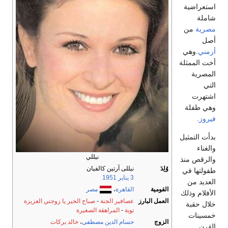
استعراضية
شاملة
مصرية
من
أصل
أرمني
.وهي
أخت الممثلة
المصرية
التي
اشتهرت
وهي طفلة
فيروز
.
بدأت التمثيل
والغناء
نيللي
والرقص منذ
وُلِدَ
نيللى آرتين كالفيان
طفولتها في
3 يناير
1951
العديد من
القومية
القاهرة
،
مصر
الأفلام وذلك
العمل البارز
عصافير الجنة
-
صباح الخير يا زوجتي العزيزة
خلال حقبة
توبة
-
المراهقة الصغيرة
خمسينات
الزوج
حسام الدين مصطفى
،
خالد بركات
القرن