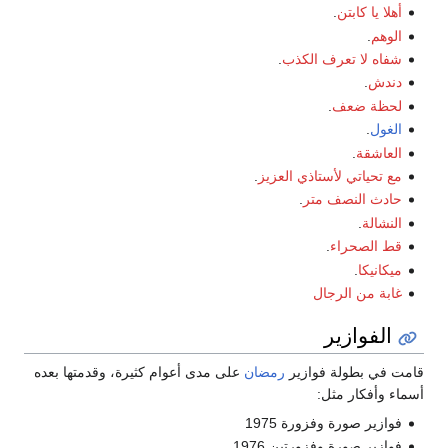
أهلا يا كابتن
.
الوهم
.
شفاه لا تعرف الكذب
.
دندش
.
لحظة ضعف
.
الغول
.
العاشقة
.
مع تحياتي لأستاذي العزيز
.
حادث النصف متر
.
النشالة
.
قط الصحراء
.
ميكانيكا
.
غابة من الرجال
الفوازير
قامت في بطولة فوازير
رمضان
على مدى أعوام كثيرة، وقدمتها بعده
أسماء وأفكار مثل:
فوازير صورة وفزورة 1975
فوازير صورة وفزورتين 1976