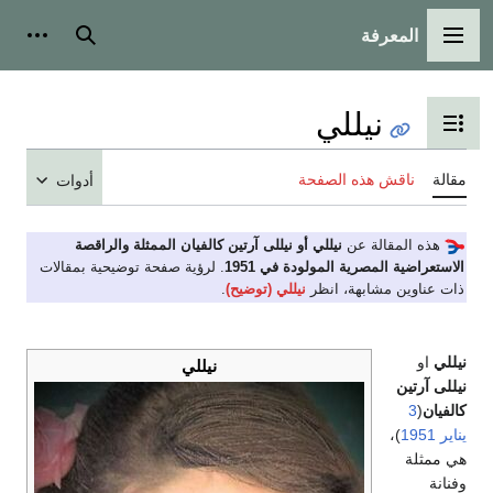
المعرفة
القائمة الرئيسية
بحث
أدوات
نيللي
تبديل عرض جدول المحتويات
مقالة
ناقش هذه الصفحة
أدوات
هذه المقالة عن
نيللي أو نيللى آرتين كالفيان الممثلة والراقصة
الاستعراضية المصرية المولودة في 1951
. لرؤية صفحة توضيحية بمقالات
ذات عناوين مشابهة، انظر
نيللي (توضيح)
.
نيللي
او
نيللي
نيللى آرتين
كالفيان
(
3
يناير
1951
)،
هي ممثلة
وفنانة