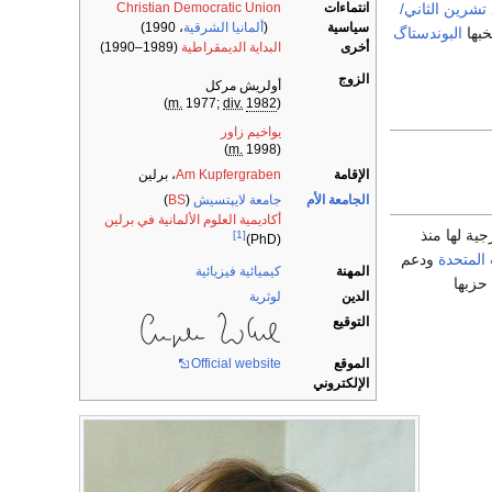
انتماءات
Christian Democratic Union
22 تشرين الثاني/
سياسية
(
ألمانيا الشرقية
، 1990)
خبها
البوندستاگ
أخرى
البداية الديمقراطية
(1989–1990)
الزوج
أولريش مركل
)
m.
1977;
div.
1982
(
يواخيم زاور
m.
1998)
(
الإقامة
Am Kupfergraben
، برلين
الجامعة الأم
جامعة لايپتسيش
(
BS
)
أكاديمية العلوم الألمانية في برلين
ية لها منذ
[1]
(PhD)
 المتحدة
ودعم
المهنة
كيميائية فيزيائية
حزبها
الدين
لوثرية
التوقيع
الموقع
Official website
الإلكتروني