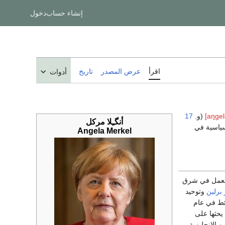
إنشاء حساب
دخول
اقرأ
عرض المصدر
تاريخ
أدوات
(و.
17
أنگـِلا مركل
سياسية في
Angela Merkel
 للعمل في شرق
برلين
وتوحيد
ئط في عام
 يحثها على
 الإنجليزية