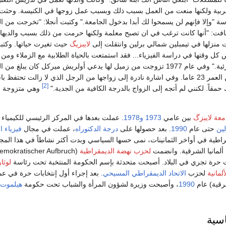
 الغربية ولكنها منعت من العمل بسبب ذلك وبسبب عمل زوجها في الكنيسة. وحثت ال
 "وإلا فإنهم لن يسمحوا لك أبدا بدخول الجامعة." وكتبت أنجلا: "تخرجت من ال
فت: "أنها كانت ترغب في ان تصبح معلمة ولكنها حرمت من ذلك بسبب والديها".
ت منزلها في تيمبلين شمالي برلين وانتقلت إلى
لايبزيگ
حيث تغيرت حياتها. وكتب
ل وقتها في دراسة الفيزياء... فقد استمتعت بالحياة الطلابية مع الزملاء ومن 
بينما كانت هي تبلغ من العمر 23 عاما. وفي اشارة نادرة إلى زواجها من الرجل الذي لا زالت تح
[2]
حمقاً. لكنني لم أتجه إلى الزواج بالدرجة الكافية من الجدية."
وهي متزوجة حا
معة لايبزگ
بين عامي
1973
و1978
. عملت بعدها في المركز الرئيسي للكيمياء ا
لين
حتى عام
1990
. بعد حصولها على
درجة الدكتوراه
، عملت في مجال
فيزياء ا
قراطية في أواخر الثمانينات، نمى حسها السياسي وبدت أكثر نشاطاً في هذا المج
ألمانيا الشرقية. وانضمت
لحزب نهضة الديمقراطية
(Demokratischer Aufbruch) في عام
 حرة تجري في البلاد. أصبحت متحدثة بإسم الحكومة المنتخبة تحت رئاسة
لوثا
لمانية
لحزب
الاتحاد الديمقراطي المسيحي
. بعد إجراء أول إنتخابات حرة في عمو
شرقية) عام
1990
، وأصبحت وزيرة لشؤون المرأة والشباب تحت حكومة
هيلموت 
اسية