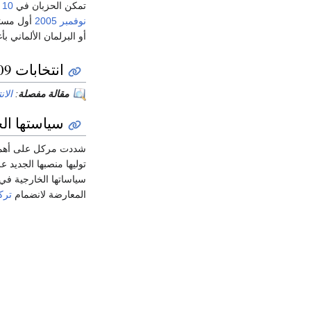
تمكن الحزبان في
10 أكتوبر
نوفمبر
2005
أول مستشا
أو البرلمان الألماني ب
انتخابات 2009
مقالة مفصلة
:
الان
سياستها الخ
شددت مركل على أهم
توليها منصبها الجديد 
سياساتها الخارجية ف
المعارضة لانضمام
تركي