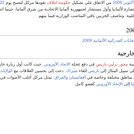
2005
من الاتفاق على تشكيل
حكومة ائتلاف
تقودها مركل لتصبح يوم
رة لألمانيا وأول مستشار لجمهورية ألمانيا الاتحادية من شرق ألمانيا، حينما انت
أغلبية. وتناصف الحزبين باقي المناصب الوزارية فيما بينهم.
تخابات الفدرالية الألمانية 2009
ارجية
ية
محور برلين-باريس
في دفع عجلة
الاتحاد الأوروبي
. حيث كانت أول زيارة خارج
على سبيل المثال إلى
باريس
للقاء
شيراك
. دعت إلى تحسين العلاقات مع
الولايات
ي مناطق مختلفة وخاصة في
أفغانستان
والعراق
. تمثل مركل أغلب الأصوات في 
ا
إلى
الإتحاد الأوروبي
كعضو كامل.