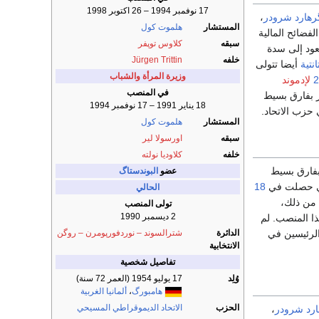
17 نوفمبر 1994 – 26 اكتوبر 1998
رهارد شرودر
،
المستشار
هلموت كول
فضائح المالية
سبقه
كلاوس توپفر
عود إلى سدة
خلفه
Jürgen Trittin
نتية
أيضا تتولى
وزيرة المرأة والشباب
2
لإدموند
في المنصب
ر بفارق بسيط
18 يناير 1991 – 17 نوفمبر 1994
حزب الاتحاد.
المستشار
هلموت كول
سبقه
اورسولا لير
خلفه
كلاوديا نولته
بفارق بسيط
عضو
البوندستاگ
لتي حصلت في
18
الحالي
 من ذلك،
تولى المنصب
2 ديسمبر 1990
ا المنصب. لم
الرئيسين في
الدائرة
شترالسوند – نوردفورپومرن – روگن
الانتخابية
تفاصيل شخصية
وُلِد
17 يوليو 1954
(العمر 72 سنة)
هامبورگ
،
ألمانيا الغربية
الحزب
الاتحاد الديموقراطي المسيحي
رد شرودر
،