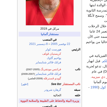
والدة ابنتها
مدرسة الثانوية
 وسمح لأنگلا
ت
خلال الرحلات
مركل في 2019
والعمل بالوظائف الجزئية." وفي عام 1977 تزوجت من زميل لها يدعي أولريش ميركل كان يبلغ من العمر 24 عاما
مستشار ألمانيا
تفظ باسمه حتى الآن
في المنصب
ليا من يواخيم
22 نوفمبر
2005
–
8 ديسمبر
2021
الرئيس
هورست كولر
كريستيان ڤولف
لفيزيائية في
يواخيم گاوك
لكم
. قبل انهيار
فرانك-ڤالتر شتاينماير
ال، تدعو لحرية
نائب
فرانتس مونتفرنگ
(2005-2007)
فرانك-ڤالتر شتاينماير
(2007-2009)
ر دي ميزييه
.
گويدو ڤسترڤله
(2009-الحاضر)
م ألمانيا
نائب المستشار
See list
[اظهر]
كول
(
1990
-
سبقه
گرهارد شرودر
خلفه
الحالية
وزيرة البيئة والحفاظ على الطبيعة والسلامة النووية
في المنصب