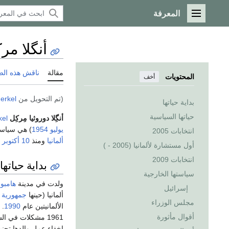
المعرفة
القائمة الرئيسية
أنگلا مر
مقالة
ناقش هذه ال
المحتويات
أخف
(تم التحويل من
erkel
بداية حياتها
حياتها السياسية
أنگِلا دوروثيا مِركِل
kel
يوليو
1954
) هي سياس
انتخابات 2005
ألمانيا
ومنذ
10 أكتوبر
أول مستشارة لألمانيا (2005 - )
انتخابات 2009
بداية حياتها
سياستها الخارجية
ولدت في مدينة
هامبو
إسرائيل
ألمانيا (حينها
جمهورية أ
مجلس الوزراء
الألمانيتين عام
1990
. 
أقوال مأثورة
1961 مشكلات في ا
إخفاء عمل والدها تجنب