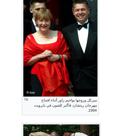
ميركل وزوجها يواخيم زاور أثناء افتتاح
مهرجان ريتشارد فاگنر للفنون في بايرويت
1994.