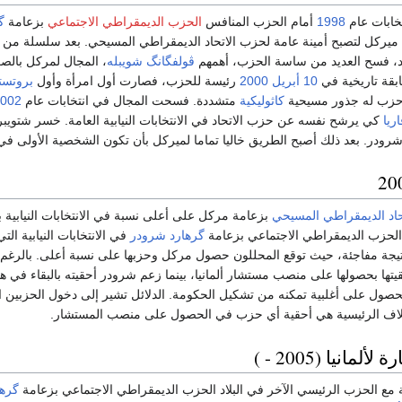
خابات عام
1998
أمام الحزب المنافس
الحزب الديمقراطي الاجتماعي
بزعامة
گ
ركل لتصبح أمينة عامة لحزب الاتحاد الديمقراطي المسيحي. بعد سلسلة من ال
د، فسح العديد من ساسة الحزب، أهمهم
ڤولفگانگ شويبله
، المجال لمركل بالص
بقة تاريخية في
10 أبريل
2000
رئيسة للحزب، فصارت أول امرأة وأول
بروتستا
حزب له جذور مسيحية
كاثوليكية
متشددة. فسحت المجال في انتخابات عام
002
اريا
كي يرشح نفسه عن حزب الاتحاد في الانتخابات النيابية العامة. خسر شتويب
رودر. بعد ذلك أصبح الطريق خاليا تماما لميركل بأن تكون الشخصية الأولى في 
اد الديمقراطي المسيحي
بزعامة مركل على أعلى نسبة في الانتخابات النيابية 
الحزب الديمقراطي الاجتماعي بزعامة
گرهارد شرودر
في الانتخابات النيابية ا
نتيجة مفاجئة، حيث توقع المحللون حصول مركل وحزبها على نسبة أعلى. بالرغم
ا بحصولها على منصب مستشار ألمانيا، بينما زعم شرودر أحقيته بالبقاء في هذ
ول على أغلبية تمكنه من تشكيل الحكومة. الدلائل تشير إلى دخول الحزبين 
لخلاف الرئيسية هي أحقية أي حزب في الحصول على منصب المستشار.
مانيا (2005 - )
 مع الحزب الرئيسي الآخر في البلاد الحزب الديمقراطي الاجتماعي بزعامة
گرها