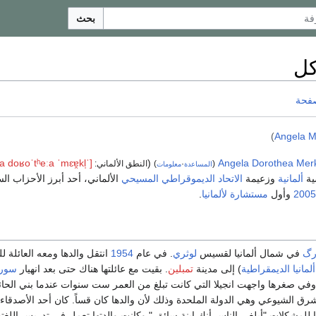
بحث
كل
صفحة
)
Angela M
[ˈaŋɡela doʁoˈtʰeːa ˈmɛɐ̯kl̩]
(
Angela Dorothea Mer
(
·
)
النطق الألماني:
المساعدة
معلومات
ية
ألمانية
وزعيمة
الاتحاد الديموقراطي المسيحي
الألماني، أحد أبرز الأحزاب ال
2005
وأول
مستشارة لألمانيا
.
رگ
في شمال ألمانيا لقسيس
لوثري
. في عام
1954
انتقل والدها ومعه العائلة
لمانيا الديمقراطية
) إلى مدينة
تمبلين
. بقيت مع عائلتها هناك حتى بعد انهيار
سور 
وفي صغرها واجهت انجيلا التي كانت تبلغ من العمر ست سنوات عندما بني الحا
لشرق الشيوعي وهي الدولة الملحدة وذلك لأن والدها كان قساً. كان أحد الأصدقاء
ا للمشكلات "أبلغي الناس أنك ابنة سائق." وكانت والدتها تعمل في تدريس اللغتين