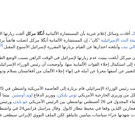
، أفادت وسائل إعلام عبرية بأن المستشارة الألمانية
أنگلا مركل
ألغت زيارتها ال
يئة البث الإسرائيلية
"كان"، إن المستشارة الألمانية أنگلا مركل اتصلت هاتفياً بر
[3]
الي بنت
وأبلغته اعتذارها عن القيام بزيارتها المقررة لإسرائيل الأسبوع المقبل.
 أن ميركل أبلغت بينيت عدم زيارتها لإسرائيل في الوقت الراهن بسبب الوضع الط
إلى استكمال إجلاء القوات الألمانية منها. وأوضحت أن رئيس الوزراء الإسرائيل
لتعبير عن أسفها معربا عن أمله في إنهاء إجلاء الألمان من أفغانستان بسلام ود
ويشار إلى أن نفتالي بنت رئيس الوزراء الإسرائيلي قام بزيارة إلى العاصمة
ل من وزيري الخارجية الأمريكي
توني بلنكن
، ووزير الدفاع
لويد أوستين
. بينما 
غسطس بواشنطن بين الرئيس الأمريكي
جو بايدن
ورئيس ا
 وقعا في محيط مطار كابول. وقال مراسل فرانس24 في واشنطن علي بردى إن بايدن وبينيت سيحاولان إعادة إطلاق
بات شهدتها جراء سياسات بنيامين نتانياهو. لكن الملف النووي الإيراني سيطغى عل