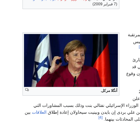
(7 فبراير 2009)
مرتقبة
ئيس
ارئ
ي قد
ون وقوع
أنگلا مركل
.
 الأمريكية واشنطن في 25
أعلن
لوزراء الإسرائيلي نفتالي بنت وذلك بسبب المشاورات التي
العلاقات
بين
[4]
ى المحادثات بينهما.