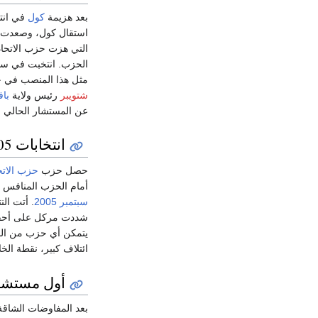
بعد هزيمة
كول
في انت
استقال كول، وصعدت مي
التي هزت حزب الاتحا
الحزب. انتخبت في سا
مثل هذا المنصب في 
شتويبر
رئيس ولاية
باف
عن المستشار الحالي ش
انتخابات 2005
حصل حزب
حزب الاتح
أمام الحزب المنافس 
سبتمبر
2005
. أتت ال
شددت مركل على أحقيته
يتمكن أي حزب من الحص
ائتلاف كبير، نقطة ا
أول مستشارة لأل
بعد المفاوضات الشاقة