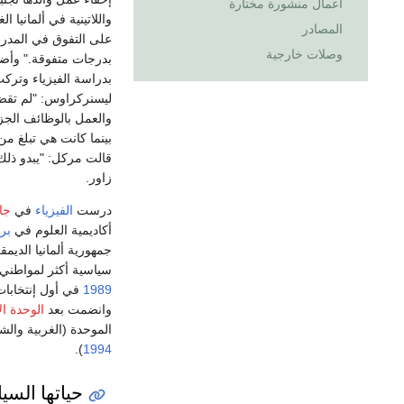
أعمال منشورة مختارة
واللاتينية في ألمانيا
المصادر
على التفوق في المدرسة
وصلات خارجية
بدرجات متفوقة." وأضا
بدراسة الفيزياء وترك
ليسنركراوس: "لم تقض ك
قالت مركل: "يبدو ذلك 
زاور.
درست
الفيزياء
في
جا
أكاديمية العلوم في
بر
جمهورية ألمانيا الديم
سياسية أكثر لمواطني 
1989
في أول إنتخابات
وانضمت بعد
الوحدة الأ
الموحدة (الغربية وال
).
1994
حياتها السي