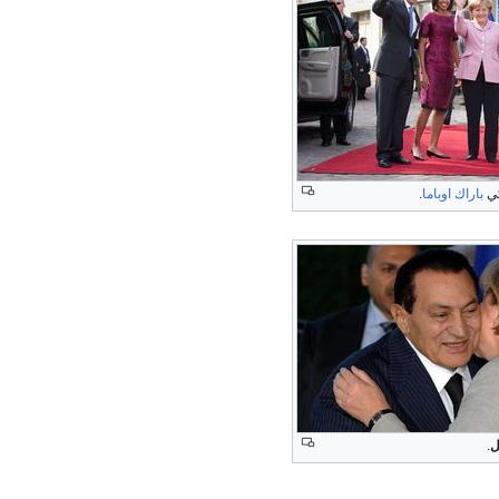
كي
باراك اوباما
.
ل
.