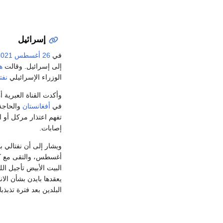
إسرائيل
في
26 أغسطس
2021
إلى إسرائيل. وقالت
ه
الوزراء الإسرائيلي
نفت
وأكدت القناة العبرية
في
أفغانستان
والحاجة 
تفهم اعتذار مركل أو ا
إصابات.
أغسطس، والتقى مع ك
البيت الأبيض تأجيل اللقاء المجدول في 26 أ
يعقدها بايدن بشأن الانفجارين اللذين
البلدين بعد فترة تذبذ