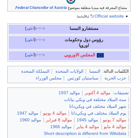
مشاع المعرفة فيه ميديا متعلقة بموضوع
Federal Chancellor of Austria
.
Official website
(بالألمانية)
مستشارو النمسا
e
t
v
أظهر
رؤوس دول وحكومات
e
t
v
أظهر
اوروپا
المجلس الاوروپي
e
t
v
أظهر
الكلمات الدالة:
النمسا
الولايات المتحدة
المملكة المتحدة
حزب الحرية
سباستيان كورتس
مجلس الوزراء
تصنيفات
:
مواليد 4 أكتوبر
مواليد 1937
سنة الميلاد مختلفة في ويكي بيانات
شهر الميلاد مختلف في ويكي‌داتا
يوم الميلاد مختلف في ويكي‌داتا
مواليد 4 يونيو
مواليد 1947
مواليد 7 يونيو
مواليد 1945
مواليد 8 فبراير
مواليد 1960
مواليد 4 مايو
مواليد 4 يناير
مواليد 1966
Short description is different from Wikidata