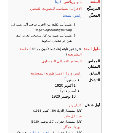
المقعد
بالهاوزپلاتس
،
ڤيينا
المرشـِّح
الأحزاب السياسية
للتصويت الشعبي
المعيـِّن
رئيس النمسا
تقليدياً يتم تكليفه من الحزب صاحب أكبر نسبة في
Regierungsbildungsauftrag
تقليدياً يتم تعيينه من كبار مرشحي الحزب الذي
ينجح في تشكيل الحكومة
طول المدة
فترة غير ثابتة (عادة ما تكون مماثلة
الجلسة
التشريعية
)
المجلس
الدستور الفدرالي النمساوي
التمثيلي
السابق
رئيس وزراء الامبراطورية النمساوية
التشكل
دستورياً:
1 أكتوبر 1920
أصبح قائماً:
10 نوفمبر 1920
أول شاغل
كارل رنر
كأول مستشار للدولة (30. أكتوبر 1918)
ميشايل ماير
كأول مستشار فدرالي (10. نوفمبر 1920)
ليوپولد فيگل
كأول مستشار فدرالي في
الجمهورية الثانية
وتحت حكم