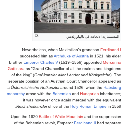
المستشارية الاتحادية في بالهاوزپلاتس.
Nevertheless, when Maximilian's grandson
Ferdinand I
succeeded him as
Archduke of Austria
in 1521, his elder
brother
Emperor Charles V
(1519–1556) appointed
Mercurino
Gattinara
as "Grand Chancellor of all the realms and kingdoms
of the king" (
Großkanzler aller Länder und Königreiche
). The
separate position of an Austrian Court Chancellor appeared as
a
Österreichische Hofkanzlei
around 1526, when the
Habsburg
monarchy
arose with the
Bohemian
and
Hungarian
inheritance;
it was however once again merged with the equivalent
Reichshofkanzlei
office of the
Holy Roman Empire
in 1559.
Upon the 1620
Battle of White Mountain
and the suppression
of the Bohemian revolt, Emperor
Ferdinand II
had separate