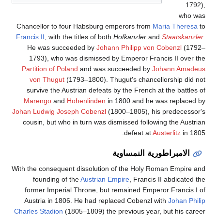
1792),
who was
Chancellor to four Habsburg emperors from
Maria Theresa
to
Francis II
, with the titles of both
Hofkanzler
and
Staatskanzler
.
He was succeeded by
Johann Philipp von Cobenzl
(1792–
1793), who was dismissed by Emperor Francis II over the
Partition of Poland
and was succeeded by
Johann Amadeus
von Thugut
(1793–1800). Thugut's chancellorship did not
survive the Austrian defeats by the French at the battles of
Marengo
and
Hohenlinden
in 1800 and he was replaced by
Johan Ludwig Joseph Cobenzl
(1800–1805), his predecessor's
cousin, but who in turn was dismissed following the Austrian
defeat at
Austerlitz
in 1805.
الامبراطورية النمساوية
With the consequent dissolution of the Holy Roman Empire and
founding of the
Austrian Empire
, Francis II abdicated the
former Imperial Throne, but remained Emperor Francis I of
Austria in 1806. He had replaced Cobenzl with
Johan Philip
Charles Stadion
(1805–1809) the previous year, but his career