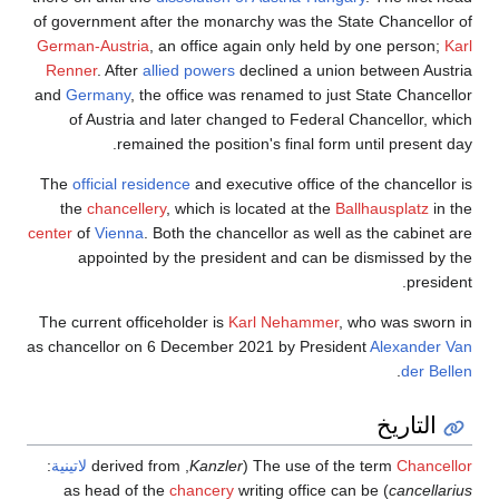
of government after the monarchy was the State Chancellor of
German-Austria
, an office again only held by one person;
Karl
Renner
. After
allied powers
declined a union between Austria
and
Germany
, the office was renamed to just State Chancellor
of Austria and later changed to Federal Chancellor, which
remained the position's final form until present day.
The
official residence
and executive office of the chancellor is
the
chancellery
, which is located at the
Ballhausplatz
in the
center
of
Vienna
. Both the chancellor as well as the cabinet are
appointed by the president and can be dismissed by the
president.
The current officeholder is
Karl Nehammer
, who was sworn in
as chancellor on 6 December 2021 by President
Alexander Van
.
der Bellen
التاريخ
Chancellor
The use of the term
(
Kanzler
, derived from
لاتينية
:
chancery
writing office can be
) as head of the
cancellarius