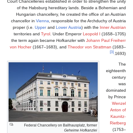
Court Chancelleries established in order to strengthen the unity
of the Habsburg hereditary lands. Beside a Bohemian and
Hungarian chancellery, he created the office of an Austrian
chancellor in
Vienna
, responsible for the Archduchy of Austria
proper (i.e.
Upper
and
Lower Austria
) with the
Inner Austrian
territories and
Tyrol
. Under Emperor
Leopold I
(1658–1705)
the term again became
Hofkanzler
with
Johann Paul Freiherr
von Hocher
(1667–1683), and
Theodor von Strattman
(1683–
[3]
1693).
The
eighteenth
century
was
dominated
by Prince
Wenzel
Anton of
Kaunitz-
Rietberg
Federal Chancellery on Ballhausplatz, former
(1753–
Geheime Hofkanzlei