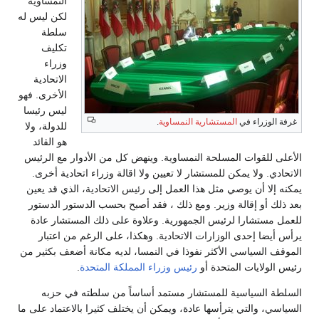
النمساوية
لكن ليس له
سلطة
تكليف
وزراء
الاتحادية
الأخرى. فهو
ليس رئيسا
غرفة الوزراء في
المستشارية النمساوية
.
للدولة، ولا
هو القائد
الأعلى للقوات المسلحة النمساوية. وينهض كل من الأدوار مع الرئيس
الاتحادي. ولا يمكن للمستشار لا تعيين ولا اقالة وزراء اتحادية أخرى.
يمكنه إلا أن يوصي مثل هذا العمل إلى رئيس الاتحادية، الذي قد يعين
بعد ذلك أو إقالة وزير. ومع ذلك ، فقد أصبح بحسب الدستور الدستور
للعمل مستشارا لرئيس الجمهورية. وعلاوة على ذلك المستشار عادة
يرأس أيضا إحدى الوزارات الاتحادية. وهكذا، على الرغم من اعتبار
الموقف السياسي الأكثر نفوذا في النمسا، لديه مكانة أضعف بكثير من
رئيس الولايات المتحدة أو
رئيس وزراء المملكة المتحدة
.
السلطة السياسية للمستشار مستمد أساساً من سلطته في حزبه
السياسي، والتي يترأسها عادة، ويمكن أن يختلف كثيرا بالاعتماد على ما