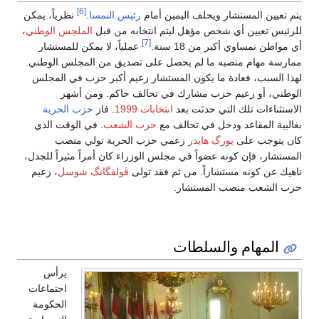
[6]
يتم تعيين المستشار ويحلف اليمين أمام
رئيس النمسا
.
نظرياً، يمكن
للرئيس تعيين أي شخص مؤهل ليتم انتخابه من قبل
الملجس الوطني
،
[7]
أي مواطن نمساوي أكبر من 18 سنة.
عملياً، لا يمكن للمستشار
ممارسة مهام منصبه ما لم يحصل على تصديق من المجلس الوطني.
لهذا السبب، فعادة ما يكون المستشار زعيم أكبر حزب في المجلس
الوطني، أو زعيم حزب مشارك في تحالف حاكم. ومن أشهر
الاستثناءات تلك التي حدثت بعد
انتخابات 1999
. فاز
حزب الحرية
بغالبية المقاعد ودخل في تحالف مع
حزب الشعب
. في الوقت الذي
كان يتوجب على
يورگ هايدر
زعمي حزب الحرية تولي منصب
المستشار، فإن كونه عضواً في مجلس الوزراء كان أمراً مثيراً للجدل،
ناهيك عن كونه مستشاراً. من ثم فقد تولى
ڤولفگانگ شوسل
، زعيم
حزب الشعب منصب المستشار.
المهام والسلطات
يرأس
اجتماعات
الحكومة