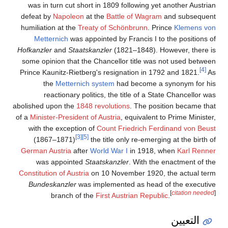
was in turn cut short in 1809 following yet another Austrian
defeat by
Napoleon
at the
Battle of Wagram
and subsequent
humiliation at the
Treaty of Schönbrunn
. Prince
Klemens von
Metternich
was appointed by Francis I to the positions of
Hofkanzler
and
Staatskanzler
(1821–1848). However, there is
some opinion that the Chancellor title was not used between
[4]
Prince Kaunitz-Rietberg's resignation in 1792 and 1821.
As
the
Metternich system
had become a synonym for his
reactionary politics, the title of a State Chancellor was
abolished upon the
1848 revolutions
. The position became that
of a
Minister-President of Austria
, equivalent to Prime Minister,
with the exception of
Count Friedrich Ferdinand von Beust
[3]
[5]
(1867–1871)
the title only re-emerging at the birth of
German Austria
after
World War I
in 1918, when
Karl Renner
was appointed
Staatskanzler
. With the enactment of the
Constitution of Austria
on 10 November 1920, the actual term
Bundeskanzler
was implemented as head of the executive
[
citation needed
]
branch of the
First Austrian Republic
.
التعيين