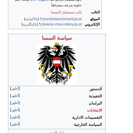
حكومة شرعية ديمقراطياً
النائب
نائب مستشار النمسا
الموقع
bundeskanzleramt.gv.at
(
بالألمانية
)
الإلكتروني
federal-chancellery.gv.at
(
بالإنگليزية
)
سياسة النمسا
أظهر
الدستور
أظهر
التنفيذية
أظهر
البرلمان
أظهر
الانتخابات
أظهر
التقسيمات الادارية
أظهر
السياسة الخارجية
بلدان أخرى