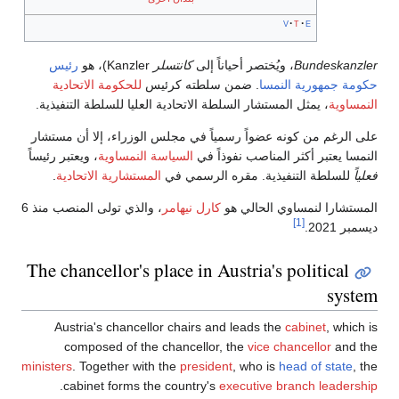
v
t
e
Bundeskanzler
، ويُختصر أحياناً إلى
كانتسلر
Kanzler)، هو
رئيس
حكومة
جمهورية النمسا
. ضمن سلطته كرئيس
للحكومة الاتحادية
النمساوية
، يمثل المستشار السلطة الاتحادية العليا للسلطة التنفيذية.
على الرغم من كونه عضواً رسمياً في مجلس الوزراء، إلا أن مستشار
النمسا يعتبر أكثر المناصب نفوذاً في
السياسة النمساوية
، ويعتبر رئيساً
فعلياً
للسلطة التنفيذية. مقره الرسمي في
المستشارية الاتحادية
.
المستشارا لنمساوي الحالي هو
كارل نيهامر
، والذي تولى المنصب منذ 6
[1]
ديسمبر 2021.
The chancellor's place in Austria's political
system
Austria's chancellor chairs and leads the
cabinet
, which is
composed of the chancellor, the
vice chancellor
and the
ministers
. Together with the
president
, who is
head of state
, the
.
cabinet forms the country's
executive branch leadership