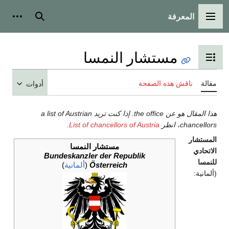
المعرفة
القائمة الرئيسية
بحث
أدوات
مستشار النمسا
تبديل عرض جدول المحتويات
مقالة
ناقش هذه الصفحة
أدوات
هذا المقال هو عن the office. إذا كنت تريد a list of Austrian
chancellors، انظر
List of chancellors of Austria
.
المستشار
مستشار النمسا
الاتحادي
Bundeskanzler der Republik
للنمسا
Österreich
(
ألمانية
)
(ألمانية: