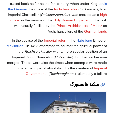
traced back as far as the 9th century, when under King
Louis
the German
the office of the
Archchancellor
(
Erzkanzler
), later
Imperial Chancellor (
Reichserzkanzler
), was created as a
high
[2]
office
on the service of the
Holy Roman Emperor
.
The task
was usually fulfilled by the
Prince-Archbishops of Mainz
as
.
Archchancellors of the
German lands
In the course of the
Imperial reform
, the
Habsburg
Emperor
Maximilian I
in 1498 attempted to counter the spiritual power of
the
Reichserzkanzler
with a more secular position of an
Imperial Court Chancellor (
Hofkanzler
), but the two became
merged. These were also the times when attempts were made
to balance Imperial absolutism by the creation of
Imperial
Governments
(
Reichsregiment
), ultimately a failure.
ملكية هابسبورگ