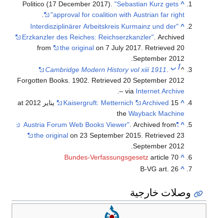
Politico (17 December 2017).
"Sebastian Kurz gets
^
.
approval for coalition with Austrian far right"
"Interdisziplinärer Arbeitskreis Kurmainz und der
^
Erzkanzler des Reiches: Reichserzkanzler"
. Archived
from
the original
on 7 July 2017
. Retrieved
20
.
September
2012
أ
ب
Cambridge Modern History vol xiii 1911
.
^
Forgotten Books. 1902
. Retrieved
20 September
2012
.
– via
Internet Archive
^
Archived
Kaisergruft: Metternich
15 يناير 2012 at
the
Wayback Machine
. Archived from
"Austria Forum Web Books Viewer"
^
the original
on 23 September 2015
. Retrieved
23
.
September
2012
Bundes-Verfassungsgesetz
article 70
^
B-VG art. 26
^
وصلات خارجية