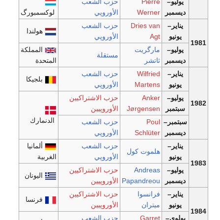
يوليو–
Pierre
حزب الشعب
ديسمبر
Werner
الأوروپي
لوكسمبورگ
يناير–
Dries van
حزب الشعب
هولندا
يونيو
Agt
الأوروپي
1981
يوليو–
مارگريت
المملكة
مستقلة
ديسمبر
ثاتشر
المتحدة
يناير–
Wilfried
حزب الشعب
بلجيكا
يونيو
Martens
الأوروپي
يوليو–
Anker
حزب الاشتراكيين
1982
سبتمبر
Jørgensen
الأوروپيين
الدنمارك
سبتمبر–
Poul
حزب الشعب
ديسمبر
Schlüter
الأوروپي
يناير–
حزب الشعب
ألمانيا
هلموت كول
يونيو
الأوروپي
الغربية
1983
يوليو–
Andreas
حزب الاشتراكيين
اليونان
ديسمبر
Papandreou
الأوروپيين
يناير–
فرانسوا
حزب الاشتراكيين
فرنسا
يونيو
ميتران
الأوروپيين
1984
يولوي–
Garret
حزب الشعب