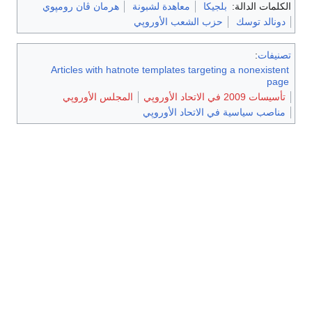
الكلمات الدالة:
بلجيكا
معاهدة لشبونة
هرمان ڤان رومپوي
دونالد توسك
حزب الشعب الأوروپي
تصنيفات
:
Articles with hatnote templates targeting a nonexistent
page
تأسيسات 2009 في الاتحاد الأوروپي
المجلس الأوروپي
مناصب سياسية في الاتحاد الأوروپي