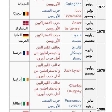
يونيو
Callaghan
الأوروپيين
المتحدة
1977
يوليو–
Leo
حزب الشعب
بلجيكا
ديسمبر
Tindemans
الأوروپي
يناير–
Anker
حزب الاشتراكيين
يونيو
Jørgensen
الأوروپيين
الدنمارك
1978
يوليو–
هلموت
حزب الاشتراكيين
ألمانيا
ديسمبر
شميت
الأوروپيين
الغربية
ڤاليري
تحالف الليبراليين
يناير–
جيسكار
والديمقراطيين من
فرنسا
يونيو
ديستان
أجل حزب أوروپا
تحالف الليبراليين
يوليو–
1979
Jack Lynch
والديمقراطيين من
ديسمبر
أجل حزب أوروپا
أيرلندا
تحالف الليبراليين
Charles
ديسمبر
والديمقراطيين من
Haughey
أجل حزب أوروپا
يناير–
Francesco
حزب الشعب
إيطاليا
يونيو
Cossiga
الأوروپي
1980