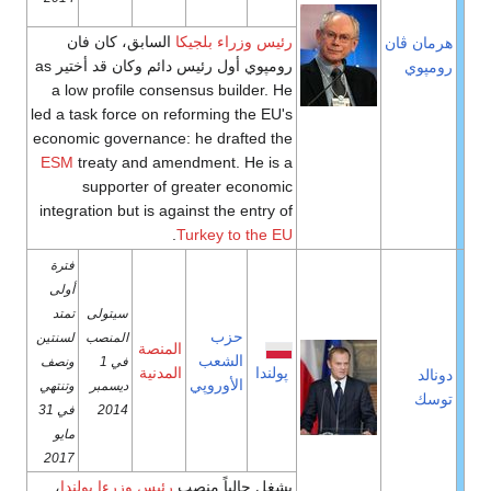
رئيس وزراء بلجيكا
السابق، كان فان
هرمان ڤان
رومپوي أول رئيس دائم وكان قد أختير as
رومپوي
a low profile consensus builder. He
led a task force on reforming the EU's
economic governance: he drafted the
ESM
treaty and amendment. He is a
supporter of greater economic
integration but is against the entry of
.
Turkey to the EU
فترة
أولى
سيتولى
تمتد
حزب
المنصب
لسنتين
المنصة
الشعب
في 1
ونصف
پولندا
المدنية
دونالد
الأوروپي
ديسمبر
وتنتهي
توسك
2014
في 31
مايو
2017
يشغل حالياً منصب
رئيس وزرءا پولندا
،