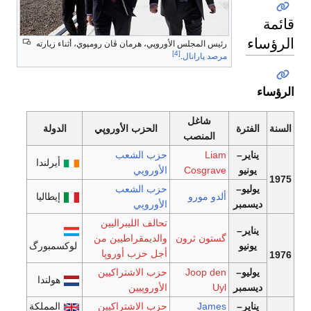
قائمة
الرؤساء
رئيس المجلس الأوروپي، هرمان ڤان رومپوي، أثناء زيارته
[4]
مرصد پارانال
.
الرؤساء
شاغل
السنة
الفترة
الحزب الأوروپي
الدولة
المنصب
يناير–
Liam
حزب الشعب
أيرلندا
يونيو
Cosgrave
الأوروپي
1975
يوليو–
حزب الشعب
ألدو مورو
إيطاليا
ديسمبر
الأوروپي
تحالف الليبراليين
يناير–
گستون ثرون
والديمقراطيين من
يونيو
لوكسمبورگ
أجل حزب أوروپا
1976
يوليو–
Joop den
حزب الاشتراكيين
هولندا
ديسمبر
Uyl
الأوروپيين
يناير–
James
حزب الاشتراكيين
المملكة