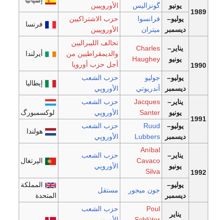
يونيو
گونزاليس
الأوروپيين
1989
يوليو–
فرانسوا
حزب الاشتراكيين
فرنسا
ديسمبر
ميتران
الأوروپيين
تحالف الليبراليين
يناير–
Charles
والديمقراطيين من
أيرلندا
يونيو
Haughey
أجل حزب أوروپا
1990
يوليو–
جوليو
حزب الشعب
إيطاليا
ديسمبر
أندريوتي
الأوروپي
يناير–
Jacques
حزب الشعب
يونيو
Santer
الأوروپي
لوكسمبورگ
1991
يوليو–
Ruud
حزب الشعب
هولندا
ديسمبر
Lubbers
الأوروپي
Aníbal
يناير–
حزب الشعب
Cavaco
الپرتغال
يونيو
الأوروپي
Silva
1992
يوليو–
المملكة
جون ميجور
مستقل
ديسمبر
المتحدة
Poul
حزب الشعب
يناير
Schlüter
الأوروپي