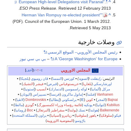
.
"European High-level Delegations visit Paranal"
^
.
ESO Press Release
. Retrieved
12 February
2013
"Herman Van Rompuy re-elected president"
^
. Council of the European Union. 1 March 2012
.
(PDF)
.
Retrieved
5 May
2013
وصلات خارجية
رئيس المجلس الأوروپي– الموقع الرسمي
A 'George Washington' for Europe
–
بي بي سي نيوز
المجلس الاوروپي
e
t
v
أخف
الرئيس:
راينفلت
(
السويد
)
•
كورتس
(
النمسا
) •
ڤان رومپوي
(
بلجيكا
) •
اورشارسكي
(
بلغاريا
) •
خريستوفياس
(
قبرص
) •
فيشر
(
التشيك
) •
مركل
(
ألمانيا
) •
لوكه راسموسن
(
الدنمارك
) •
أنسيپ
(
إستونيا
) •
Vanhanen
(
فنلندا
) •
إمانوِل ماكرون
(
فرنسا
) •
تسيپراس
(
اليونان
) •
Bajnai
(
المجر
) •
كوين
(
IE
) •
برلسكوني
(
إيطاليا
) •
Dombrovskis
(
لاتڤيا
) •
Kubilius
(
لتوانيا
) •
يونكيه
(
قائمة رؤساء وزراء لكمسبورگ
) •
گونزي
(
مالطا
) •
Balkenende
(
هولندا
) •
تسك
(
بولندا
) •
سقراطيز
(
البرتغال
) •
Boc
(
رومانيا
) •
فيكو
(
سلوڤكيا
) •
پاهور
(
سلوڤنيا
) •
زپاتيرو
(
اسپانيا
) •
براون
(
المملكة المتحدة
) •
بارّوسو
(
المفوضية الاوروپية
)