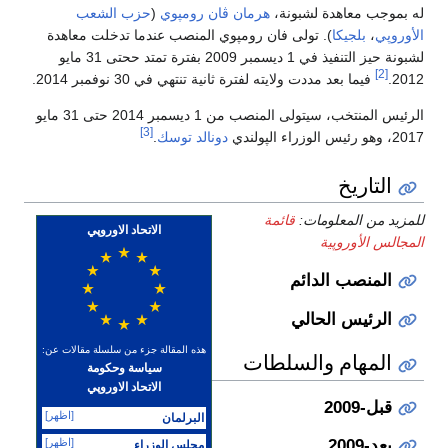
له بموجب معاهدة لشبونة،
هرمان ڤان رومپوي
(
حزب الشعب
الأوروپي
،
بلجيكا
). تولى فان رومپوي المنصب عندما تدخلت معاهدة
لشبونة حيز التنفيذ في 1 ديسمبر 2009 بفترة تمتد ححتى 31 مايو
[2]
2012.
فيما بعد مددت ولايته لفترة ثانية تنتهي في 30 نوفمبر 2014.
الرئيس المنتخب، سيتولى المنصب من 1 ديسمبر 2014 حتى 31 مايو
[3]
2017، وهو رئيس الوزراء الپولندي
دونالد توسك
.
التاريخ
للمزيد من المعلومات:
قائمة
الاتحاد الاوروپي
المجالس الأوروپية
المنصب الدائم
الرئيس الحالي
هذه المقالة جزء من سلسلة مقالات عن:
المهام والسلطات
سياسة وحكومة
الاتحاد الاوروپي
قبل-2009
[اظهر]
البرلمان
[اظهر]
بعد-2009
مجلس الوزراء