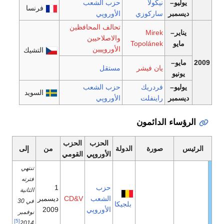
يوليو–
نيكولا
حزب الشعب
فرنسا
ديسمبر
ساركوزي
الأوروپي
تحالف المحافظين
يناير–
Mirek
والاصلاحيين
مايو
Topolánek
الأوروپيين
التشيك
2009
مايو–
يان فيشر
مستقل
يونيو
يوليو–
فردريك
حزب الشعب
السويد
ديسمبر
راينفلت
الأوروپي
الرؤساء الدائمون
الحزب
الحزب
الرئيس
صورة
الدولة
من
إلى
الأوروپي
القومي
تنتهي
فترته
حزب
1
الثانية
الشعب
CD&V
ديسمبر
في 30
بلجيكا
الأوروپي
2009
نوفمبر
[5]
2014