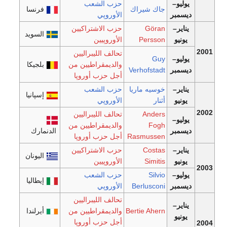
يوليو–
حزب الشعب
جاك شيراك
فرنسا
ديسمبر
الأوروپي
يناير–
Göran
حزب الاشتراكيين
السويد
يونيو
Persson
الأوروپيين
2001
تحالف الليبراليين
يوليو–
Guy
والديمقراطيين من
بلجيكا
ديسمبر
Verhofstadt
أجل حزب أوروپا
يناير–
خوسيه ماريا
حزب الشعب
إسپانيا
يونيو
أثنار
الأوروپي
2002
Anders
تحالف الليبراليين
يوليو–
Fogh
والديمقراطيين من
ديسمبر
الدنمارك
Rasmussen
أجل حزب أوروپا
يناير–
Costas
حزب الاشتراكيين
اليونان
يونيو
Simitis
الأوروپيين
2003
يوليو–
Silvio
حزب الشعب
إيطاليا
ديسمبر
Berlusconi
الأوروپي
تحالف الليبراليين
يناير–
Bertie Ahern
والديمقراطيين من
أيرلندا
يونيو
أجل حزب أوروپا
2004