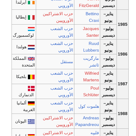
أيرلندا
ديسمبر
FitzGerald
الأوروپي
يناير–
Bettino
حزب الاشتراكيين
إيطاليا
يونيو
Craxi
الأوروپيين
1985
يوليو–
Jacques
حزب الشعب
ديسمبر
Santer
الأوروپي
لوكسمبورگ
يناير–
Ruud
حزب الشعب
هولندا
يونيو
Lubbers
الأوروپي
1986
يوليو–
مارگريت
المملكة
مستقل
ديسمبر
ثاتشر
المتحدة
يناير–
Wilfried
حزب الشعب
بلجيكا
يونيو
Martens
الأوروپي
1987
يوليو–
Poul
حزب الشعب
ديسمبر
Schlüter
الأوروپي
الدنمارك
يناير–
حزب الشعب
ألمانيا
هلموت كول
يونيو
الأوروپي
الغربية
1988
يوليو–
Andreas
حزب الاشتراكيين
اليونان
ديسمبر
Papandreou
الأوروپيين
يناير–
فليپه
حزب الاشتراكيين
إسپانيا