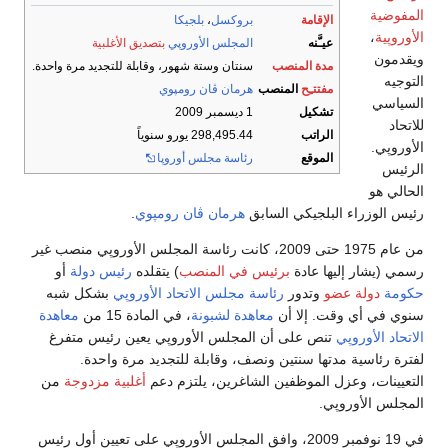
المفوضية
الإقامة
بروكسل
،
بلجيكا
الأوروپية
،
عيـَّنه
المجلس الأوروپي
بتصديق الأغلبية
ويقدمون
مدة المنصب
سنتان وستة شهور، وقابلة للتجديد مرة واحدة.
التوجيه
مفتتـِح
المنصب
هرمان ڤان رومپوي
السياسي
تشكيل
1 ديسمبر 2009
للاتحاد
الراتب
298,495.44 يورو سنوياً
الأوروپي.
الموقع
رئاسة مجلس أوروپا
الرئيس
الحالي هو
رئيس الوزراء البلجيكي السابق
هرمان ڤان رومپوي
.
من عام 1975 حتى 2009، كانت رئاسة المجلس الأوروپي منصب غير
رسمي (يشار إليها عادة
برئيس في المنصب
) يتقلده
رئيس دولة
أو
حكومة
دولة عضو
وتدور
رئاسة
مجلس الاتحاد الأوروپي
بشكل شبه
سنوي في أي وقت. إلا أن
معاهدة لشبونة
، في المادة 15 من
معاهدة
الاتحاد الأوروپي
تنص على أن المجلس الأوروپي يعين رئيس متفرغ
لفترة رئاسية مدتها سنتين ونصف، وقابلة للتجديد مرة واحدة.
التعيينات، وعزل الموظفين الشاغرين، يلتزم دعم
أغلبية مزدوجة
من
المجلس الأوروپي.
في 19 نوفمبر 2009، وافق المجلس الأوروپي على تعيين أول رئيس