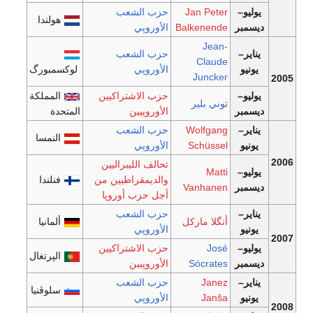
يوليو–
Jan Peter
حزب الشعب
هولندا
ديسمبر
Balkenende
الأوروپي
Jean-
يناير–
حزب الشعب
Claude
يونيو
الأوروپي
لوكسمبورگ
Juncker
2005
يوليو–
حزب الاشتراكيين
المملكة
توني بلير
ديسمبر
الأوروپيين
المتحدة
يناير–
Wolfgang
حزب الشعب
النمسا
يونيو
Schüssel
الأوروپي
2006
تحالف الليبراليين
يوليو–
Matti
والديمقراطيين من
فنلندا
ديسمبر
Vanhanen
أجل حزب أوروپا
يناير–
حزب الشعب
أنگلا ماركل
ألمانيا
يونيو
الأوروپي
2007
يوليو–
José
حزب الاشتراكيين
الپرتغال
ديسمبر
Sócrates
الأوروپيين
يناير–
Janez
حزب الشعب
سلوڤنيا
يونيو
Janša
الأوروپي
2008