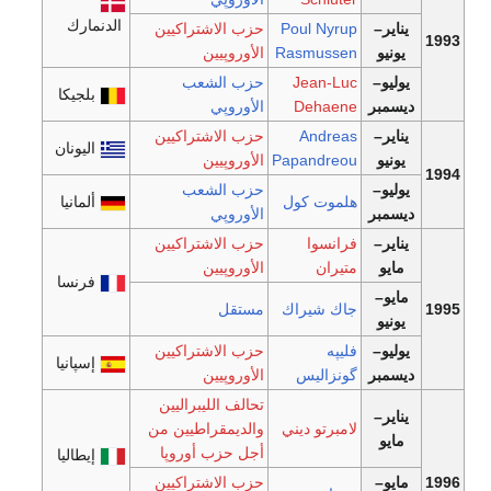
الدنمارك
يناير–
Poul Nyrup
حزب الاشتراكيين
1993
يونيو
Rasmussen
الأوروپيين
يوليو–
Jean-Luc
حزب الشعب
بلجيكا
ديسمبر
Dehaene
الأوروپي
يناير–
Andreas
حزب الاشتراكيين
اليونان
يونيو
Papandreou
الأوروپيين
1994
يوليو–
حزب الشعب
هلموت كول
ألمانيا
ديسمبر
الأوروپي
يناير–
فرانسوا
حزب الاشتراكيين
مايو
متيران
الأوروپيين
فرنسا
مايو–
1995
جاك شيراك
مستقل
يونيو
يوليو–
فليپه
حزب الاشتراكيين
إسپانيا
ديسمبر
گونزاليس
الأوروپيين
تحالف الليبراليين
يناير–
لامبرتو ديني
والديمقراطيين من
مايو
أجل حزب أوروپا
إيطاليا
1996
مايو–
حزب الاشتراكيين