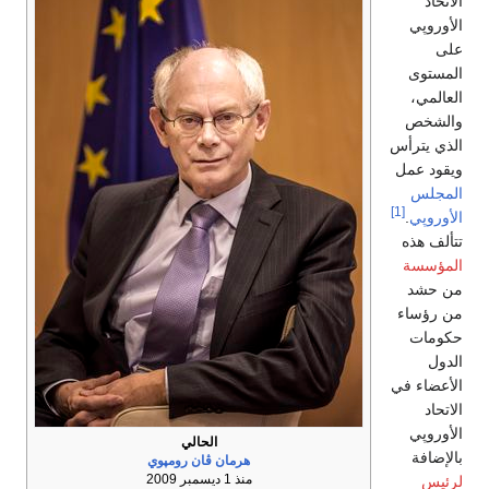
الاتحاد
الأوروپي
على
المستوى
العالمي،
والشخص
الذي يترأس
ويقود عمل
المجلس
[1]
الأوروپي
.
تتألف هذه
المؤسسة
من حشد
من رؤساء
حكومات
الدول
الأعضاء في
الاتحاد
الأوروپي
الحالي
بالإضافة
هرمان ڤان رومپوي
منذ 1 ديسمبر 2009
لرئيس