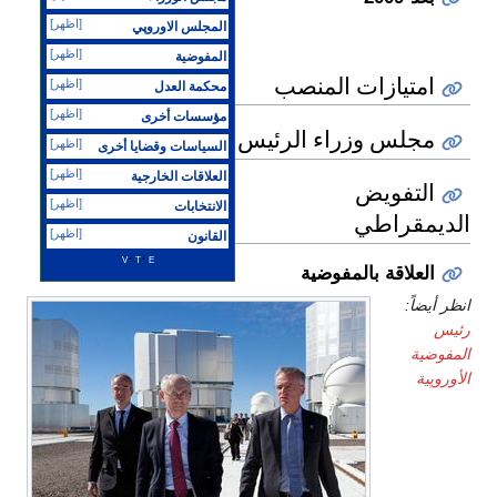
[اظهر]
المجلس الاوروپي
[اظهر]
المفوضية
امتيازات المنصب
[اظهر]
محكمة العدل
[اظهر]
مؤسسات أخرى
مجلس وزراء الرئيس
[اظهر]
السياسات وقضايا أخرى
[اظهر]
العلاقات الخارجية
التفويض
[اظهر]
الانتخابات
الديمقراطي
[اظهر]
القانون
v
t
e
العلاقة بالمفوضية
انظر أيضاً:
رئيس
المفوضية
الأوروپية