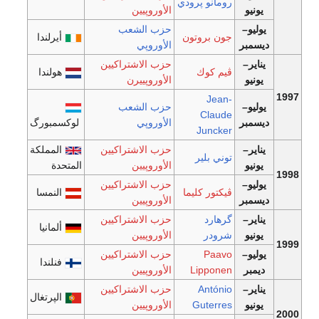
رومانو پرودي
يونيو
الأوروپيين
يوليو–
حزب الشعب
جون بروتون
أيرلندا
ديسمبر
الأوروپي
يناير–
حزب الاشتراكيين
ڤيم كوك
هولندا
يونيو
الأوروپييرن
1997
Jean-
يوليو–
حزب الشعب
Claude
ديسمبر
الأوروپي
لوكسمبورگ
Juncker
يناير–
حزب الاشتراكيين
المملكة
توني بلير
يونيو
الأوروپيين
المتحدة
1998
يوليو–
حزب الاشتراكيين
ڤيكتور كليما
النمسا
ديسمبر
الأوروپيين
يناير–
گرهارد
حزب الاشتراكيين
ألمانيا
يونيو
شرودر
الأوروپيين
1999
يوليو–
Paavo
حزب الاشتراكيين
فنلندا
ديمبر
Lipponen
الأوروپيين
يناير–
António
حزب الاشتراكيين
الپرتغال
يونيو
Guterres
الأوروپيين
2000