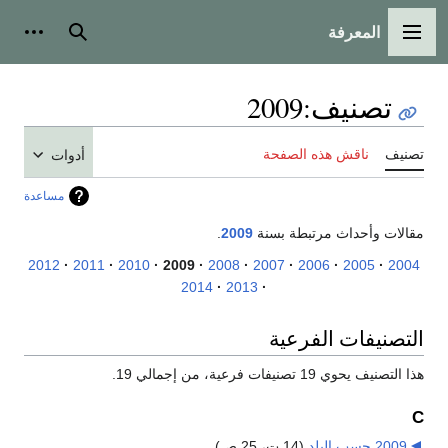
المعرفة
القائمة الرئيسية
بحث
أدوات
تصنيف
:
2009
تصنيف
ناقش هذه الصفحة
أدوات
مساعدة
مقالات وأحداث مرتبطة بسنة
2009
.
2012
2011
2010
2009
2008
2007
2006
2005
2004
2014
2013
التصنيفات الفرعية
هذا التصنيف يحوي 19 تصنيفات فرعية، من إجمالي 19.
C
2009 حسب البلد
‏
(14 ت، 25 ص)