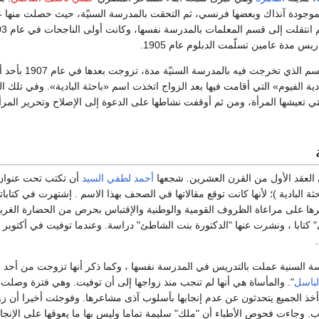
موجودة آنذاك وبعضها فرنسي، ثم التحقت بالمدرسة السنيّة، حيث حصلت منها ع
س مدة عامين تسلّمت الدبلوم عام 1905.
عملت مدرسة في القسم الذي تخرجت في
ادية الفيوم» التي أقامت فيها بعد الزواج اتخذت اسم «باحثة البادية». وفي تلك 
لتي تعيشها المرأة، ومن ثم أوقفت نشاطها على الدعوة إلى الإصلاح وتحرير المرأة
العقد الأول من القرن العشرين. شجعها
أحمد لطفي السيد
أن تكتب تحت عنوان 
ة البادية )؛ لأنها كانت توقع مقالاتها في الصحف بهذا الاسم . إشتهرت في كتابات
ها على مراعاة الظروف القومية والوطنية والإقتباس بحرص من الحضارة الغرب
ي" كتابا ، ونشرت عنها "الدكتورة بنت الشاطئ" دراسة. وعندما توفيت في أكتوبر
.
ة السنية عملت بالتدريس في المدرسة نفسها ، وكما ذكر أنها تزوجت من أحد سرا
لباسل
خذ الجميع يتحدثون عن عدم إنجابها بأسلوب آذى مشاعرها. وفوجئت أخيرا أن زو
ب. وجاءت فحوص الأطباء أن "ملك" سليمة تماما وليس بها ما يعوقها على الإنجا