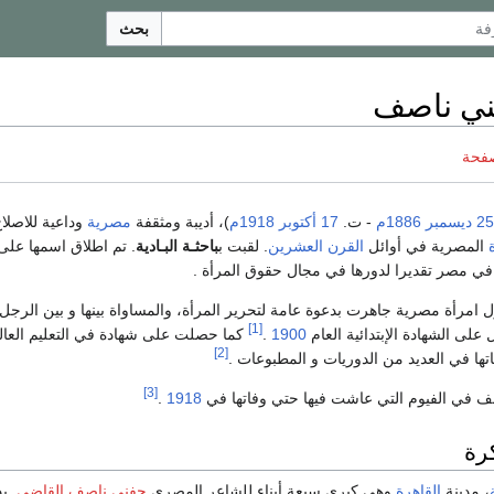
بحث
ني ناصف
صفحة
25 ديسمبر
1886م
- ت.
17 أكتوبر
1918م
)، أديبة ومثقفة
مصرية
وداعية للاصلا
المصرية في أوائل
القرن العشرين
. لقبت ب
باحثـة البـادية
. تم اطلاق اسمها على
ي مصر تقديرا لدورها في مجال حقوق المرأة .
امرأة مصرية جاهرت بدعوة عامة لتحرير المرأة، والمساواة بينها و بين الرجل،
[1]
لى الشهادة الإبتدائية العام
1900
.
كما حصلت على شهادة في التعليم العال
[2]
باتها في العديد من الدوريات و المطبوعات .
[3]
 في الفيوم التي عاشت فيها حتي وفاتها في
1918
.
كرة
، مدينة
القاهرة
وهي كبرى سبعة أبناء للشاعر المصري
حفني ناصف القاضي
. ب