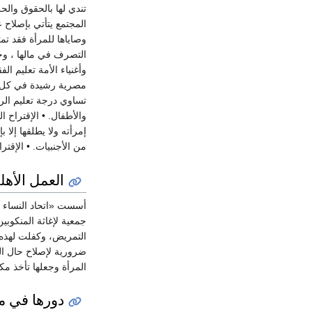
تندي لها بالحقوق والح
المجتمع يتأتي بإصلاح 
وصاياها للمرأة فقد تم
التصرف في مالها ، وحر
وأغنياء الأمة تعليم ال
مصرية رشيدة في كل م
تساوي درجة تعليم الر
والأطفال. • الإقتراح 
إمرأته ولا يطلقها إلا
من الأجنبيات. • الإقتر
العمل الأهل
أسست «اتحاد النساء ال
جمعية لإغاثة المنكوبي
ضرورية لإصلاح حال المر
المرأة وجعلها تأخذ مكا
دورها في م