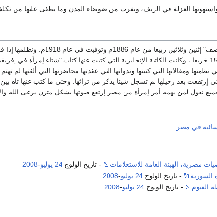
استهوتها العزلة في الريف، ونفرت من ضوضاء المدن وما يطغى عليها من تكلف
عاشت "ملك حفني ناصف" إثنين وثلا
هذا الرقم كان حوالي 15 خريفا ، وكانت الكاتبة الإنجليزية التي كتبت عنها كتاب "شتاء إمر
 نظمتها ومقالاتها التي كتبتها وندواتها التي عقدتها محاضرتها التي ألقتها لم تهت
تي إرتفعت بعد رحيلها لم تسجل شيئا يذكر من تراثها. وحتى ما كتب عنها تاه بين أ
يع نقول لمن يهمه أمر إمرأة من مصر إرتفع صوتها بشكل متزن يرعى الله والأخل
نسائية في مصر
ات مصرية، الهيئة العامة للاستعلامات
- تاريخ الولوج
24 يوليو
-
2008
 السورية
- تاريخ الولوج
24 يوليو
-
2008
 الفيوم
- تاريخ الولوج
24 يوليو
-
2008