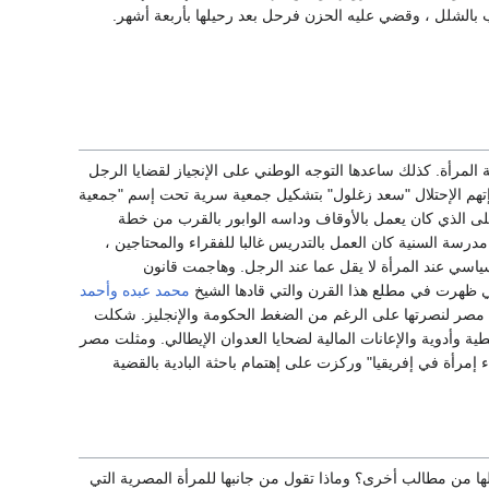
 بالشلل ، وقضي عليه الحزن فرحل بعد رحيلها بأربعة أشهر.
المرأة. كذلك ساعدها التوجه الوطني على الإنجياز لقضايا الرجل
إتهم الإحتلال "سعد زغلول" بتشكيل جمعية سرية تحت إسم "جمعية
لى الذي كان يعمل بالأوقاف وداسه الوابور بالقرب من خطة
درسة السنية كان العمل بالتدريس غالبا للفقراء والمحتاجين ،
سياسي عند المرأة لا يقل عما عند الرجل. وهاجمت قانون
تي ظهرت في مطلع هذا القرن والتي قادها الشيخ
محمد عبده
وأحمد
1. وهبت مصر لنصرتها على الرغم من الضغط الحكومة والإنجليز. شكلت
ية وأدوية والإعانات المالية لضحايا العدوان الإيطالي. ومثلت مصر
 "شتاء إمرأة في إفريقيا" وركزت على إهتمام باحثة البادية بالقضية
ل لها من مطالب أخرى؟ وماذا تقول من جانبها للمرأة المصرية التي