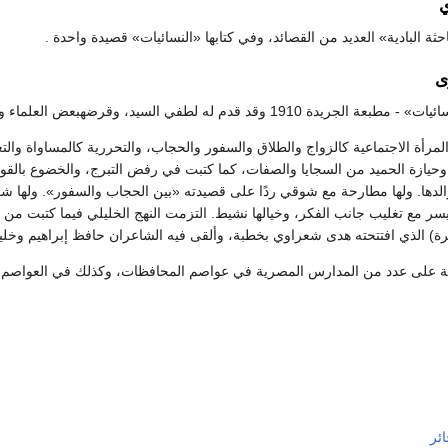
ي
باحثة البادية» العديد من القصائد، وفي كتابها «النسائيات» قصيدة واحدة .
ى
لسيد، وقرضهبعض العلماء وقد أعادت المكتبة التجارية طبع الكتاب بمطبعة التقدم 1920.
مرأة الاجتماعية كالزواج والطلاق والسفور والحجاب، والتحررية كالمساواة وال
، وحيازة الحميد من السجايا والصفات، كما كتبت في رفض التبرج، والخضوع بالقول
 والدها. ولها مطارحة مع شوقي ردًا على قصيدته «بين الحجاب والسفور». ولها ش
اليسر مع تغليب جانب الفكر، وخيالها نشيط. التزمت النهج الخليلي فيما كتبت من
رة) الذي افتتحته هدى شعراوي بخطبة، وألقى فيه الشاعران حافظ إبراهيم وخلي
ية على عدد من المدارس المصرية في عواصم المحافظات، وكذلك في العواصم العر
ئر