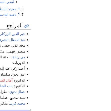
لمعي المط
^
معجم البابط
^
باحثة البادي
المراجع
خير الدين الزركلي
عبد المتعال الجبر
مجد الدين حفني ناص
منصور فهمي: ميّ ز
مي زيادة
: باحثة ال
الدوريات:
أحمد زكي عبد الحليم:
عبد الجواد سليمان: با
الدكتورة
آمال الس
الدكتورة
بنت الش
جمال بدوي
: نظرا
سيد صديق: عظماء 
محمد فريد
: مذكرا