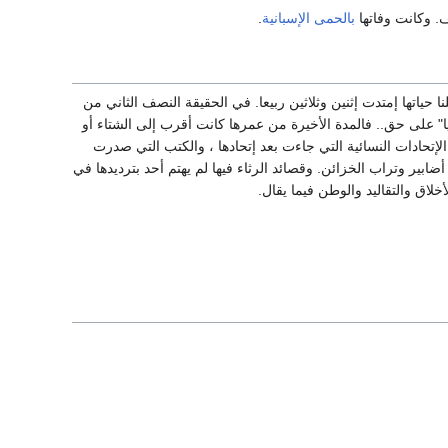
. وكانت وفاتها
بالحمى الإسبانية
.
ثين ربيعا من عام 1886م وتوفيت في عام 1918م. ونظلمها إذا قلنا حياتها إمتدت إثنين وثلاثين ربيعا. في الحقيقة النصف الثاني من
أة في إفريقيا" على حق.. فالمدة الأخيرة من عمرها كانت أقرب إلى الشتاء أو
م الإتحادات النسائية التي جاءت بعد إتحادها ، والكتب التي صدرت
ضابير وتراب الخزائن. وقصائد الرثاء فيها لم يهتم أحد بترديدها في
اق والتقاليد والوطن فيما يقال.