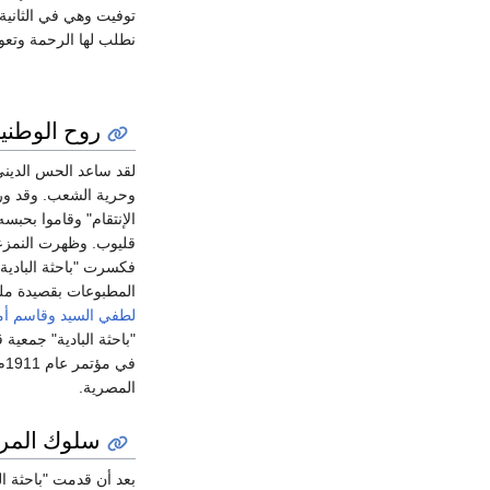
توفيت وهي في الثانية
نطلب لها الرحمة وتعود
روح الوطني
لقد ساعد الحس الديني 
وحرية الشعب. وقد ورث
الإنتقام" وقاموا بحب
قليوب. وظهرت النمزعة 
فكسرت "باحثة البادية"
المطبوعات بقصيدة ملت
لطفي السيد
وقاسم أم
"باحثة البادية" جمعية
ف
المصرية.
سلوك المرأ
بعد أن قدمت "باحثة ال