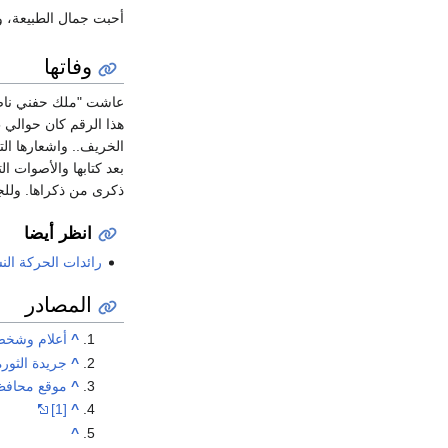
أحبت جمال الطبيعة، و
وفاتها
الخريف.. واشعارها التي
بعد كتابها والأصوات ال
ذكرى من ذكراها. وللجم
انظر أيضا
رائدات الحركة ال
المصادر
^
أعلام وشخصي
^
جريدة الثورة
^
موقع محافظة
[1]
^
^