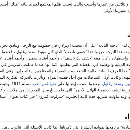
 والثلاثين من عمرها وأصيب والدها لسبب ظلم المجتمع لكبرى بناته "ملك" أصيب
 لسيرتنا الأولى.
ة
لدى "باحثة البادية" على أن تتجنب الإنزلاق في خصومة مع الرجل وتنادي بحرية 
ت هذا التوجه عن والدها "حفني ناصف" الذي كان مؤيدا لسعد زغلول ، فعندما 
سه وإضطهاده ، كان معه "حفني بك ناسف" ، وأحمد أفندي سمير ، وأحمد أفندي ع
الدينية والوطنية في القصائد التي نظمتها. كما أنها عندما عملت بالتدريس في م
 هذا العرف السائد لغالبية الشعب من الفقراء والمحتاجين. وقالت إن الوعي ال
هبة. وكانت أولى المناضلات من أجل قضية المرأة. وتأثرت بالحركة الفكرية ال
ين
وسعد زغلول
. وعندما إعتدت إيطاليا على
طرابلس الغرب
سنة 911
 قريبة الشبه "بجمعية الهلال الأحمر" التي قامت بإرسال المعونات من ملابس وأغط
ي مؤتمر عام 1911م. وقد تناولت سيرتها هذه كاتبة إنجليزية "شرلوت كمرون" في كتاب بعنوان
ة
بادية" برنامجها بمواده العشرة التي ذكرناها أنفا كانت الأسئلة التي تناثرت.. ه