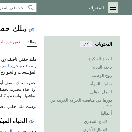
المعرفة
القائمة الرئيسية
ملك حف
مقالة
ناقش هذه ال
المحتويات
أخف
الحياة المبكرة
ملك حفني ناصف
(و.
وانصاف
وتحرير المرأة
باحثة البادية
المؤسسات والشوارع ف
روح الوطنية
اعتبرت ملك ناصف أول 
سلوك المرأة
أول فتاة مصرية تحصل ع
العمل الأهلي
بثقافتها الواسعة و كتا
دورها في مناهضة الحركة الغربية في
مصر
توفيت ملك حفني ناصف
أعمالها
الحياة المب
الإنتاج الشعري
الأعمال الأخرى
ولدت في
حي الجمالية