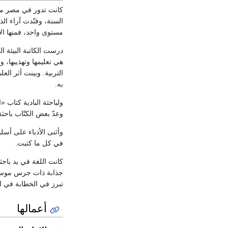
كانت تدور في مصر معر
السنة، وفنّدت آراء ال
مستوى واحد، فمنها الأ
درست الكاتبة البيئة ا
هي تعليمها وتهذيبها، 
التربية. وبينت أثر ال
به.
ولباحثة البادية كتاب 
وعدّ بعض الكتّاب باحث
وأثنى الأدباء على أسلو
في كل ما كتبت.
كانت اللغة في يد باحثة
جذابة ذات جرس موسيقي
تبرز في الخطابة في ا
أعمالها