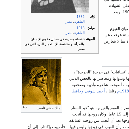
لى الشهادة
الابتدائية عام 1900. ثم انتقلت إلى قسم المعلمات بالمدرسة نفسها، وكانت أولى الناجحات في عام 1903. وبعد
وُلِد
1886
القاهرة
،
مصر
توفيَ
1918
ه بالمدرسة السنيّة مدة، تزوجت بعدها في عام 1907 بأحد أعيان الفيوم.
القاهرة
،
مصر
البيئة عرفت عن
المهنة
ناشطة مصرية في مجال حقوق الإنسان
 بما لا يتعارض
والمرأة، و مناهضة للإستعمار البريطاني في
مصر.
"نسائيات" في جريدة "الجريدة" ،
ها وندواتها ومحاضراتها بالحس الديني
ية ، أصبحت شاعرة وأديبة وصحفية.
1918م
رثاها ،
أحمد شوقي
وحافظ
ة القوم بالفيوم ، هو "عبد الستار
ملك حفني ناصف
". والمأساة هي أنها لم تنجب منذ زواجها إلى أن توفيت. وهي فترة وصلت إلى 15 عاما. وكان زوجها قد أنجب
جها بعد أن أنجب من زوجته السابقة
ب ، وأن العيب في زوجها وليس فيها .. فأصيبت بإكتئاب إلى أن