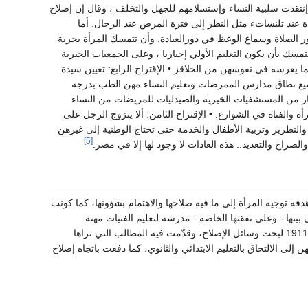
وإنتقدت سلبية النساء وإستسلامهم للجهل والتخلف ، وقال إن إصلاح
دة عند تلنساتء مثل النظر إلى فترة المرض عند الرجال. أما
ور الصلاة وسماع الوعظ في دورالعبادة. وأن تتمسك المرأة بحرية
تمسك بأن يكون التعليم الأولي إجباريا ، وعلى الجمعيات الخيرية
ن لما يغرسه في نفوسهن من الخلاقز • الإقتراح الرابع: تعيين سيدة
سيع نطاق مدارس الممرضات وتعليم النساء مهن الطب بدرجة
ر من المستشفيات الخيرية والصيدليات للمريضات من النساء
 والفتاة في الشوارع. • الإقتراح الثامن: ألا يتزوج الرجل على
ل والتطريز وتربية الأطفال والخدمة حتى تحتاج الوطنية إلى غيرهن
[5]
الصراخ والتعديد.. هذه العادات لا وجود لها إلا في مصر.
فه توجيه المرأة إلى ما فيه صلاحها والاهتمام بشؤونها، كما كونت
يتها - وعلى نفقتها الخاصة - مدرسة لتعليم الفتيات مهنة
التمريض، وكفلت لهذه المدرسة كل احتياجاتها، مثلت المرأة المصرية في المؤتمر المصري الأول عام 1911 لبحث وسائل الإصلاح، وقدّمت فيه المطالب التي تراها
إلى الالتحاق بالتعليم الابتدائي والثانوي، كما دفعت باتجاه إصلاح