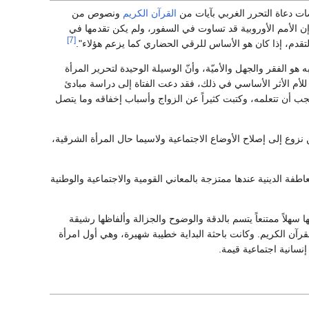
ت دعاة التحرر الغربي بآيات من
القرآن الكريم
ونصوص من
"إن الأمم الأوروبية قد تساوت في السفور، ولم يكن تقدمها في
[7]
التقدم، إذا كان هو الأساس للرقي الحضاري كما يزعم هؤلاء".
و الفقر والجهل والأميّة، وأنّ الوسيلة الوحيدة لتحرير المرأة
 للأم الأثر الأساسي في ذلك، فقد دعت الفتاة إلى دراسة مبادئ
يجب أن تتعلمه، وكتبت كثيراً عن الزواج وأسباب إخفاقه وما يتصل
 نزوع إلى إصلاح الأوضاع الاجتماعية ولاسيما حال المرأة الشرقية،
عاطفة الدينية عندها ممتزجة بالمعاني القومية والاجتماعية والوطنية
ها سهلاً ممتنعاً يتسم بالدقة والوضوح والجزالة وألفاظها رشيقة
ن الكريم. وكانت باحثة البداية خطيبة شهيرة، وهي أول امرأة
سانية اجتماعية قيمة.