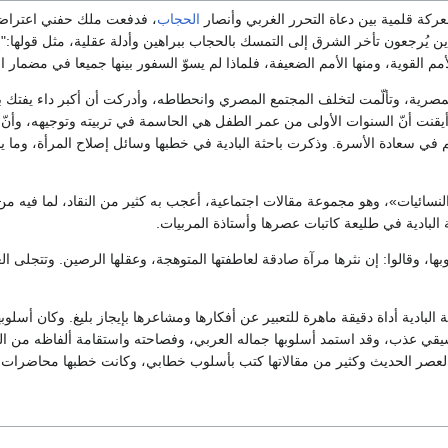
كة قلمية بين دعاة التحرر الغربي وأنصار
الحجاب
، فدفعت ملك حفني اعتراضا
ذين يُرجعون تأخر الشرق إلى التمسك بالحجاب ببراهين وأدلة عقلية، مثل قولها:
مم القوية، ومنها الأمم الضعيفة، فلماذا لم يسوّ السفور بينها جميعا في مضمار 
لمصرية، وتألّمت لتخلف المجتمع المصري وانحطاطه، وأدركت أن أكبر داء يفتك به ه
وأيقنت أنّ السنوات الأولى من عمر الطفل هي الحاسمة في تربيته وتوجيهه، وأنّ
علم في سعادة الأسرة. وذكرت باحثة البادية في خطبها وسائل إصلاح المرأة، وما 
«النسائيات»، وهو مجموعة مقالات اجتماعية، أعجب به كثير من النقاد، لما فيه من
ة البادية في طليعة كاتبات عصرها وأستاذة المربيات.
بها، وقالوا: إن نثرها مرآة صادقة لعاطفتها المتوهجة، وعقلها الرصين. وتتجلى ال
 البادية أداة دقيقة ماهرة للتعبير عن أفكارها ومشاعرها بإيجاز بليغ. وكان أسلوب
 عذب، وقد استمد أسلوبها جماله العربي، وفصاحته واستقامة ألفاظه من القرآ
لعصر الحديث وكثير من مقالاتها كتب بأسلوب خطابي، وكانت خطبها محاضرات إن