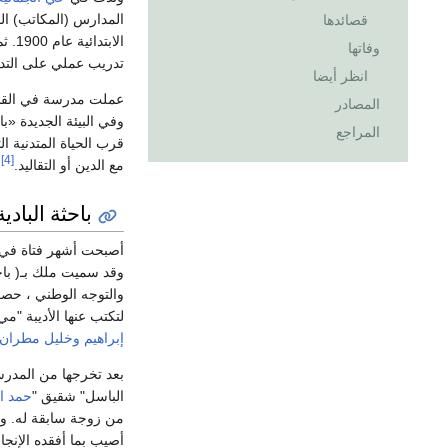
المدارس (المكاتب) ال
قصائدها
وفاتها
تدريب عملي على التدري
انظر أيضا
المصادر
وفي البيئة الجديدة «ب
المراجع
قرب الحياة المتدنية ا
[4]
مع الدين أو التقاليد.
باحثة البادية
أصبحت أشهر فتاة في 
وقد سميت ملك بـ( باحث
والتوجه الوطني ، حصر
لتكتب عنها الأديبة "م
إبراهيم
وخليل مطران
بعد تخرجها من المدرس
الباسل" شقيق "
حمد ا
من زوجة سابقة له. وأ
أصيب بما أفقده الإنجا