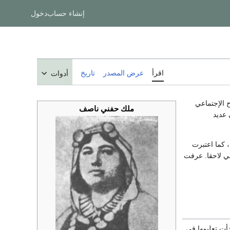
إنشاء حساب
دخول
اقرأ
عرض المصدر
تاريخ
أدوات
ح الإجتماعي
ملك حفني ناصف
 عديد
 كما اعتبرت
ي لاحقا. عرفت
دأت تعليمها في