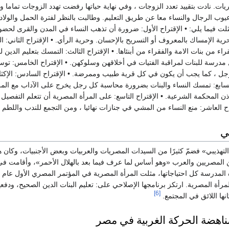
ريات. نادت بتقييد تعدد الزوجات ، وفي نهاية حياتها رفضت تهدد الزوجات تماما 
عيوب الرجال والنساء معا عن طريق التعليم. وطالبت بالنظر لفترة الحمل والولا
ثلت فيما يلي: • الإقتراح الأول: ضرورة أن تذهب النساء في المدن والقرى لحض
ية الإمساك بالمعروف أو التسريح بالإحسان. وحرية الرأي. • الإقتراح الثاني: ال
فقراء من بنات الامة والفقراء من أبنئاها. • الإقتراح الثالث: التمسك بتعليم الدي
درسة للبنات لمراقبة الفتيات في أخلاقهن وسلوكهن. • الإقتراح الخامس: تو
جل ، كما يجب أن يكون في كل قرية طبيب وممرضة. • الإقتراح السادس: الإكثا
السابع: تمسك النساء والبنات بضرورة محاسبة كل رجل يخرج على الآداب مع المرأة
 بإذن المحكمة الشرعية. • الإقتراح التاسع: على المرأة المصرية أن تتعلم التفصي
اح العاشر: منع النساء من المشي في جنازات نهائيا ، ومن التجمع للندب واللطم و
ي
تهذيبي» فضمّ كثيرًا من السيدات المصريات والعربيات وبعض الأجنبيات، وكان هد
ن المصريين والعرب «وهو أساس لما عرف فيما بعد بالهلال الأحمر»، وأقامت في ب
أة المصرية. ارتكز برنامجها الإصلاحي على: تعليم البنات الدين الصحيح، ودفعهن 
[6]
نها اللائق في المجتمع.
ناهضة الحركة الغربية في مصر