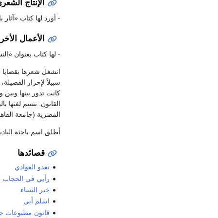
الإنتاج الشعر
- أورد لها كتاب «آثار 
الأعمال الأخر
- لها كتاب بعنوان «النسائيات» - مطبعة الجريدة 1910 وقد قدم له لطفي ا
انشغل شعرها بقضايا ال
سبيلاً لإحراز الفضيلة
كانت تدور بينها وبين
القانون. تتسم لغتها ب
المصرية (جامعة القاه
أطلق اسم باحثة الباد
قصائدها
تعدو العوادي
رأيي في الحجاب
خير النساء
اسلم أبي
قانون مطبوعات جا