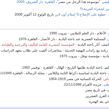
يعي
: "موسوعة هذا الرجل من مصر"،
القاهرة
:
دار الشروق
،
2005
.
ين لشعراء العربية
ة.. خطوة على الإصلاح
إسلام أون لاين
تاريخ الولوج 12 أكتوبر 2008
: الأعلام - دار العلم للملايين - بيروت 1990.
ي
: المسلمة العصرية عند باحثة البادية - دار الأنصار - القاهرة 1976.
ف: آثار باحثة البادية -
المؤسسة المصرية العامة للتأليف والترجمة والطباعة و
يادة مع رائدات النهضة الحديثة - محاضرات ألقيت على طلاب معهد الدراسات العرب
بادية - مؤسسة نوفل - بيروت 1975.
 باحثة البادية ظلمها التاريخ - الهلال - القاهرة - نوفمبر 1982.
حثة البادية لمناسبة ذكراها الثانية والثلاثين - مجلة الرسالة - القاهرة 14/11/1949.
بكي
: الحركة النسائية في مصر 1919-1954.
اطئ
: جريدة الأهرام 22/11/1998.
ت في تاريخ مصر.
القرن العشرين.
تي بعد الهجرة.