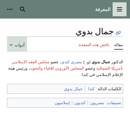
المعرفة
القائمة الرئيسية
بحث
أدوات
جمال بدوي
مقالة
ناقش هذه الصفحة
أدوات
الدكتور
جمال بدوي
(و. )
مصري
كندي
، عضو
مجلس الفقه الإسلامي
بأمريكا الشمالية
وعضو
المجلس الأوروبي للافتاء والبحوث
ورئيس هيئة
الإعلام الإسلامي في كندا.
الكلمات الدالة:
كندا
جمال بدوي
تصنيفات
:
مصريون
كنديون
إسلاميون