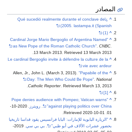
المصادر
¿Qué sucedió realmente durante el conclave del
^
2005. lastampa.it (Spanish)
(1)
^
"Cardinal Jorge Mario Bergoglio of Argentina Named
^
as New Pope of the Roman Catholic Church"
.
CNBC
.
.
13 March 2013
. Retrieved
13 March
2013
Le cardinal Bergoglio invite à défendre la culture de la
^
vie avec ardeur
Allen, Jr., John L. (March 3, 2013).
"Papabile of the
^
Day: The Men Who Could Be Pope"
.
National
.
Catholic Reporter
. Retrieved
March 13,
2013
[1]
^
"Pope denies audience with Pompeo; Vatican warns
^
against playing politics over China"
.
رويترز
. 2020-10-
.
2020-10-01
. Retrieved
01
^
"الزيارة البابوية للإمارات: البابا فرانسيس يقود قداسا تاريخيا
بحضور عشرات الآلاف في أبو ظبي"
.
بي بي سي
. 2019-