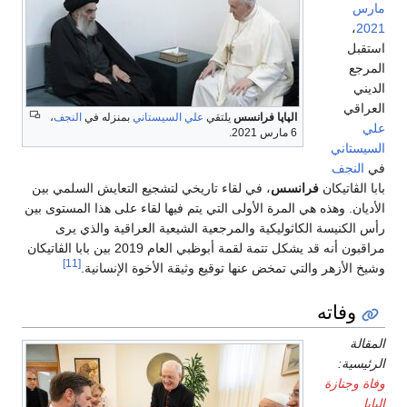
مارس
،
2021
استقبل
المرجع
الديني
العراقي
الپاپا فرانسس
يلتقي
علي السيستاني
بمنزله في
النجف
،
علي
6 مارس 2021.
السيستاني
في
النجف
بابا الڤاتيكان
فرانسس
، في لقاء تاريخي لتشجيع التعايش السلمي بين
الأديان. وهذه هي المرة الأولى التي يتم فيها لقاء على هذا المستوى بين
رأس الكنيسة الكاثوليكية والمرجعية الشيعية العراقية والذي يرى
مراقبون أنه قد يشكل تتمة لقمة أبوظبي العام 2019 بين بابا الڤاتيكان
[11]
وشيخ الأزهر والتي تمخض عنها توقيع وثيقة الأخوة الإنسانية.
وفاته
المقالة
الرئيسية:
وفاة وجنازة
الپاپا