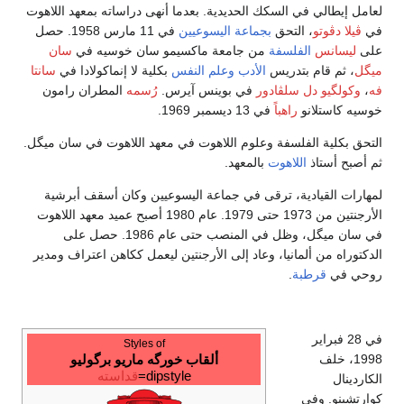
لعامل إيطالي في السكك الحديدية. بعدما أنهى دراساته بمعهد اللاهوت
في
ڤيلا دڤوتو
، التحق
بجماعة اليسوعيين
في 11 مارس 1958. حصل
على
ليسانس
الفلسفة
من جامعة ماكسيمو سان خوسيه في
سان
ميگل
، ثم قام بتدريس
الأدب
وعلم النفس
بكلية لا إنماكولادا في
سانتا
فه
،
وكولگيو دل سلڤادور
في بوينس آيرس.
رُسمه
المطران رامون
خوسيه كاستلانو
راهباً
في 13 ديسمبر 1969.
التحق بكلية الفلسفة وعلوم اللاهوت في معهد اللاهوت في سان ميگل.
ثم أصبح أستاذ
اللاهوت
بالمعهد.
لمهارات القيادية، ترقى في جماعة اليسوعيين وكان أسقف أبرشية
الأرجنتين من 1973 حتى 1979. عام 1980 أصبح عميد معهد اللاهوت
في سان ميگل، وظل في المنصب حتى عام 1986. حصل على
الدكتوراه من ألمانيا، وعاد إلى الأرجنتين ليعمل ككاهن اعتراف ومدير
روحي في
قرطبة
.
في 28 فبراير
Styles of
1998، خلف
ألقاب خورگه ماريو برگوليو
dipstyle=
قداسته
الكاردينال
كوارتشينو. وفي