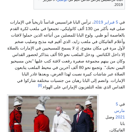
2019.
في
5 فبراير
2019
، ترأس البابا فرانسيس قداساً تاريخياً في الإمارات
صلى فيه بأكثر من 130 ألف كاثوليكي، تجمعوا في ملعب لكرة القدم
بالعاصمة أبو ظبي. ولوح البابا للمصلين من أتباعه الذين حملوا لافتات
وأعلام الفاتيكان في ملعب زايد، الذي أقيم فيه مذبح وصليب ضخم
لأول مرة في مكان مفتوح، إذ لا يسمح للمسيحيين في الإمارات بالصلاة
إلا داخل الكنائس. ودخل الملعب نحو 50 ألف بتذاكر لحضور القداس
وكان من بينهم مجموعة صغيرة رفعت لافتة كتب عليها "نحن مسيحيو
اليمن نحبك". وتجمع نحو 80 ألف آخرين في محيط الملعب يتابعون
الصلاة عبر شاشات كبيرة نصبت لهذا الغرض، وبعدها غادر البابا
الإمارات. وانضم إلى البابا رهبان من جنسيات مختلفة شاركوا في
[8]
القداس الذي نقله التلفزيون الإماراتي على الهواء.
في
5
مارس
2021
وصل
بابا
الفاتيكان،