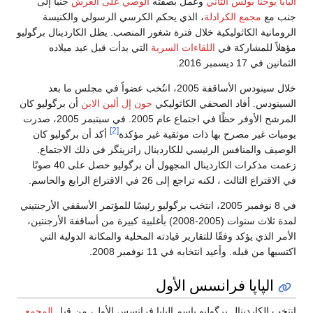
البابا يوحنا بولس الثاني
وعمل بصفته
الوصي على العرش
جنبًا إلى
جنب مع
مجمع الكرادلة
، الذي يحكم الكرسي الرسولي والكنيسة
الرومانية الكاثوليكية خلال فترة شغور المنصب. يظل الكاردينال برگوليو
مؤهلاً للمشاركة في
اللقاءات السرية
التي بدأت قبل عيد ميلاده
الثمانين في 17 ديسمبر 2016.
خلال سينودس الأساقفة 2005، انتُخب عضواً في مجلس ما بعد
السينودس. أفاد الصحفي الكاثوليكي
جون إل ألين الابن
أن برگوليو كان
المرشح الأوفر حظًا في اجتماع عام 2005. في سبتبمر 2005، صدرت
[2]
يوميات غير مصرح بها ذات موثقية غير مؤكدة
أكد أن برگوليو كان
الوصيف والمنافس الرئيسي للكاردينال راتزينگر في ذلك الاجتماع.
زعمت مذكرات الكاردينال المجهول أن برگوليو حصل على 40 صوتًا
في الاقتراع الثالث ، لكنه تراجع إلى 26 في الاقتراع الرابع والحاسم.
في 8 نوفمبر 2005، انتخب برگوليو رئيسًا للمؤتمر الأسقفي الأرجنتيني
لمدة ثلاث سنوات (2005-2008) بأغلبية كبيرة من أساقفة الأرجنتين،
الأمر الذي يؤكد وفقًا للتقارير قيادته المحلية والمكانة الدولية التي
اكتسبها من قبله. وأعيد انتخابه في 11 نوفمبر 2008.
الپاپا فرانسس الأول
انتخب الكاردينال برگوليو باسم الپاپا فرانسس الأول، من قبل
المجمع