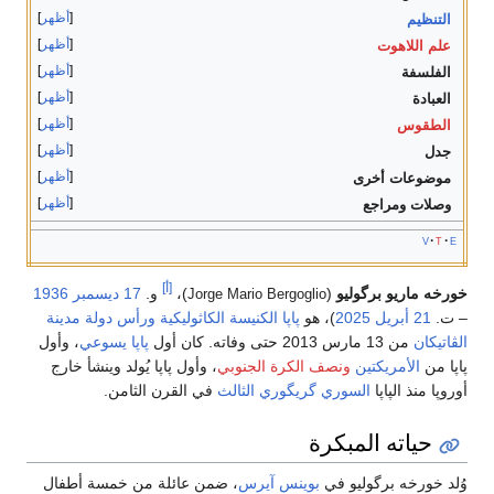
أظهر
التنظيم
أظهر
علم اللاهوت
أظهر
الفلسفة
أظهر
العبادة
أظهر
الطقوس
أظهر
جدل
أظهر
موضوعات أخرى
أظهر
وصلات ومراجع
v
t
e
[أ]
خورخه ماريو برگوليو
(
)،
و.
17 ديسمبر
1936
Jorge Mario Bergoglio
– ت.
21 أبريل
2025
)، هو
پاپا
الكنيسة الكاثوليكية
ورأس
دولة مدينة
الڤاتيكان
من 13 مارس 2013 حتى وفاته. كان أول
پاپا
يسوعي
، وأول
پاپا من
الأمريكتين
ونصف الكرة الجنوبي
، وأول پاپا يُولد وينشأ خارج
أوروپا منذ الپاپا
السوري
گريگوري الثالث
في القرن الثامن.
حياته المبكرة
وُلد خورخه برگوليو في
بوينس آيرس
، ضمن عائلة من خمسة أطفال