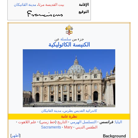
الإقامة
بيت القديسة مرثا
،
مدينة الڤاتيكان
التوقيع
جزء من
سلسلة
عن
الكنيسة الكاثوليكية
كاتدرائية القديس بطرس
،
مدينة الڤاتيكان
نظرة عامة
الپاپا
:
فرانسس
التسلسل الهرمي
التاريخ
(
خط زمني
)
علم اللاهوت
الطقس الديني
Mary
Sacraments
أظهر
Background