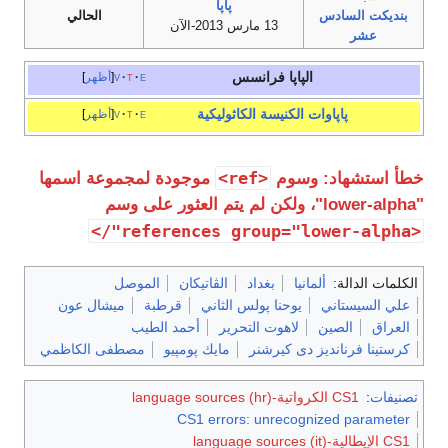
پاپا
بنديكت السادس
الحالي
13 مارس 2013-الآن
عشر
الپاپا فرانسس
e
t
v
أظهر
پاپاوات
الكنيسة الكاثوليكية
e
t
v
أظهر
<ref>
خطأ استشهاد: وسوم
موجودة لمجموعة اسمها
"lower-alpha"، ولكن لم يتم العثور على وسم
<references group="lower-alpha"/>
الكلمات الدالة:
ألمانيا
بغداد
الڤاتيكان
الموصل
علي السيستاني
يوحنا پولس الثاني
قرطبة
ميشال عون
العراق
الصين
لاهوت التحرير
أحمد الطيب
كرستينا فرنانديز دى كيرشنر
مايك پومپيو
مصطفى الكاظمي
تصنيفات
:
CS1 الكرواتية-language sources (hr)
CS1 errors: unrecognized parameter
CS1 الإيطالية-language sources (it)