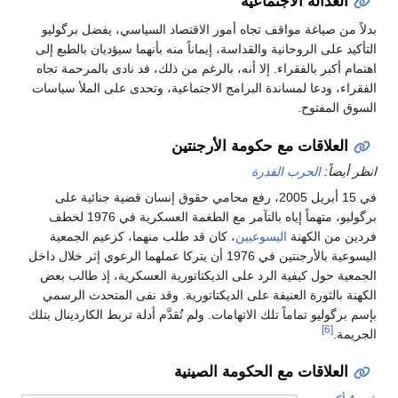
العدالة الاجتماعية
بدلاً من صياغة مواقف تجاه أمور الاقتصاد السياسي، يفضل برگوليو
التأكيد على الروحانية والقداسة، إيماناً منه بأنهما سيؤديان بالطبع إلى
اهتمام أكبر بالفقراء. إلا أنه، بالرغم من ذلك، فد نادى بالمرحمة تجاه
الفقراء، ودعا لمساندة البرامج الاجتماعية، وتحدى على الملأ سياسات
السوق المفتوح.
العلاقات مع حكومة الأرجنتين
انظر أيضاً:
الحرب القذرة
في 15 أبريل 2005، رفع محامي حقوق إنسان قضية جنائية على
برگوليو، متهماً إياه بالتآمر مع الطغمة العسكرية في 1976 لخطف
فردين من الكهنة
اليسوعيين
، كان قد طلب منهما، كزعيم الجمعية
اليسوعية بالأرجنتين في 1976 أن يتركا عملهما الرعوي إثر خلال داخل
الجمعية حول كيفية الرد على الديكتاتورية العسكرية، إذ طالب بعض
الكهنة بالثورة العنيفة على الديكتاتورية. وقد نفى المتحدث الرسمي
بإسم برگوليو تماماً تلك الاتهامات. ولم تُقدَّم أدلة تربط الكاردينال بتلك
[6]
الجريمة.
العلاقات مع الحكومة الصينية