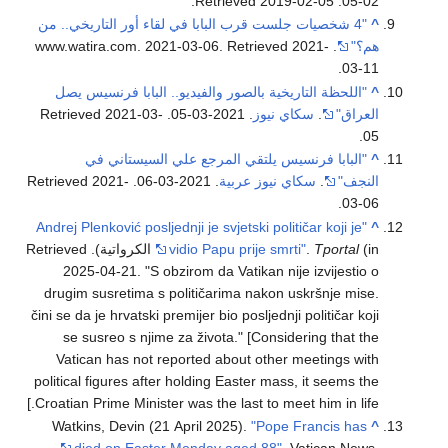
.
2019-02-05
. Retrieved
02-05
^
"4 شخصيات جلست قرب البابا في لقاء أور التاريخي.. من
هم؟"
. www.watira.com. 2021-03-06
2021-
. Retrieved
.
03-11
^
"اللحظة التاريخية بالصور والفيديو.. البابا فرنسيس يصل
العراق"
.
سكاي نيوز
. 2021-03-05
. Retrieved
2021-03-
.
05
^
"البابا فرنسيس يلتقي المرجع علي السيستاني في
النجف"
.
سكاي نيوز عربية
. 2021-03-06
. Retrieved
2021-
.
03-06
"Andrej Plenković posljednji je svjetski političar koji je
^
(in الكرواتية)
Tportal
.
vidio Papu prije smrti"
. Retrieved
2025-04-21
.
S obzirom da Vatikan nije izvijestio o
drugim susretima s političarima nakon uskršnje mise.
čini se da je hrvatski premijer bio posljednji političar koji
se susreo s njime za života.
[Considering that the
Vatican has not reported about other meetings with
political figures after holding Easter mass, it seems the
Croatian Prime Minister was the last to meet him in life.]
Watkins, Devin (21 April 2025).
"Pope Francis has
^
died on Easter Monday aged 88"
. Vatican News
.