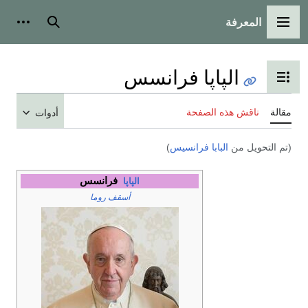
المعرفة
القائمة الرئيسية
بحث
أدوات
الپاپا فرانسس
تبديل عرض جدول المحتويات
مقالة
ناقش هذه الصفحة
أدوات
(تم التحويل من
البابا فرانسيس
)
فرانسس
الپاپا
أسقف روما