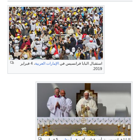
استقبال البابا فرانسيس في
الإمارات العربية
، 4 فبراير
2019.
البابا فرانسيس يترأس قداس أقيم في
أبوظبي
، 5 فبراير