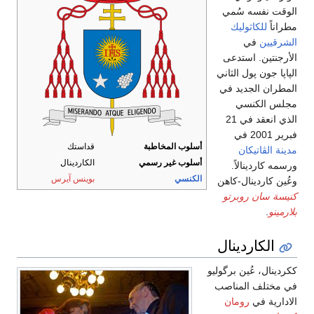
الوقت نفسه سُمي
مطراناً
للكاثوليك
الشرقيين
في
الأرجنتين. استدعى
الپاپا جون پول الثاني
المطران الجديد في
مجلس الكنسي
الذي انعقد في 21
فبرير 2001 في
أسلوب المخاطبة
قداستك
مدينة الڤاتيكان
أسلوب غير رسمي
الكاردينال
ورسمه كاردينالاً.
الكنسي
بوينس آيرس
وعُين كاردينال-كاهن
كنيسة سان روبرتو
بلارمينو
.
الكاردينال
ككردينال، عُين برگوليو
في مختلف المناصب
الادارية في
رومان