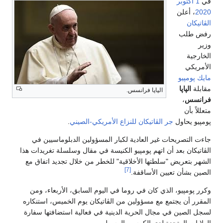
في
1 أكتوبر
2020
، أعلن
الڤاتيكان
رفض طلب
وزير
الخارجية
الأمريكي
مايك پومپيو
مقابلة
الپاپا
الپاپا فرانسس.
فرانسس
،
متعللاً بأن
پومپيو يحاول
جر
الڤاتيكان
للنزاع الأمريكي-الصيني
.
جاءت التصريحات غير العادية لكبار المسؤولين الدبلوماسيين في
الڤاتيكان بعد أن اتهم پومپيو الكنيسة في مقال وسلسلة تغريدات هذا
الشهر بتعريض "سلطتها الأخلاقية" للخطر من خلال تجديد اتفاق مع
[7]
الصين بشأن تعيين الأساقفة.
وكرر پومپيو، الذي كان في روما في اليوم السابق، الأربعاء، ومن
المقرر أن يجتمع مع مسؤولين من الڤاتيكان يوم الخميس، استنكاره
لسجل الصين في مجال الحرية الدينية في فعالية استضافتها سفارة