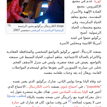
كوريا
. خدم في مجمع
الإكليروس، مجمع
العبادة الإلهية والأسرار
المقدسة، مجمع معاهد
الحياة المكرسة، وفي
Jorge
الكاردينال
برگوليو يحيي الرئيسة
مجمع مجتمعات الحياة
كرستينا فرنانديز ده كيرشنر
، ديسمبر 2007.
الرسولية. أصبح
برگوليو عضوًا في لجنة
أمريكا اللاتينية ومجلس الأسرة.
بصفته كاردينالًا، اشتهر برگوليو بالتواضع الشخصي والمحافظة العقائدية
والالتزام بالعدالة الاجتماعية. ساهم أسلوب الحياة البسيط في سمعته
بالتواضع. يعيش في شقة صغيرة، وليس في منزل الأسقف الفخم.
تخلى عن سيارته الليموزين التي يقودها سائق ليستخدم المواصلات
العامة، ويقال إنه يعد وجبات طعامه بنفسه.
عند وفاة البابا يوحنا بولس الثاني، شارك برگوليو، الذي يعتبر نفسه
"
papabile
" ، في
اجتماع بابوي
بصفته
ناخب الكاردينال
، الاجتماع الذي
أختير فيه
الپاپا بنديكت السادس عشر
. هناك نظرية منتشرة تقول إنه
[
مطلوب توضيح
]
دخل معركة قوية مع راتزينگر حتى نصحه بنفسه بالبكاء
[1]
حتى لا يصوت لصالحه.
في وقت سابق، كان قد شارك في
جنازة