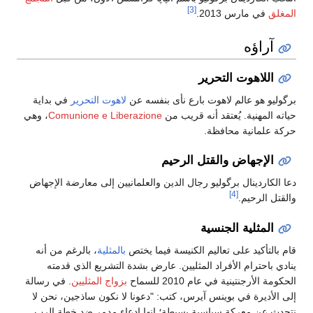
[3]
المغلق
في مارس 2013.
آراؤه
اللاهوت التحرير
برگوليو هو عالم لاهوت بارع نأى بنفسه عن
لاهوت التحرير
في بداية
حياته المهنية. يُعتقد أنه قريب من
Comunione e Liberazione
، وهي
حركة علمانية محافظة.
الإجهاض والقتل الرحيم
دعا الكاردينال برگوليو رجال الدين والعلمانيين إلى معارضة الإجهاض
[4]
والقتل الرحيم.
المثلية الجنسية
قام بالتأكيد على تعاليم الكنيسة فيما يختص
بالمثلية
، بالرغم من أنه
ينادي باحترام الأفراد المثليين. عارض بشدة التشريع الذي قدمته
الحكومة الأرجنتينية في عام 2010 للسماح
بزواج المثليين
. في رسالة
إلى الأديرة في بوينس آيرس، كتب: "دعونا لا نكون ساذجين، نحن لا
نتحدث عن معركة سياسية بسيطة؛ إنها ادعاء مدمر ضد خطة الرب.