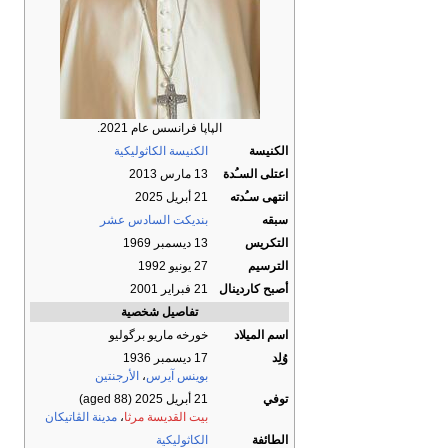
الپاپا فرانسس عام 2021.
الكنيسة
الكنيسة الكاثوليكية
اعتلى السـُدة
13 مارس 2013
انتهى سـُدته
21 أبريل 2025
سبقه
بنديكت السادس عشر
التكريس
13 ديسمبر 1969
الترسيم
27 يونيو 1992
أصبح كاردينال
21 فبراير 2001
تفاصيل شخصية
اسم الميلاد
خورخه ماريو برگوليو
وُلِد
17 ديسمبر 1936
بوينس آيرس
،
الأرجنتين
توفي
21 أبريل 2025
(aged 88)
بيت القديسة مرثا
،
مدينة الڤاتيكان
الطائفة
الكاثوليكية