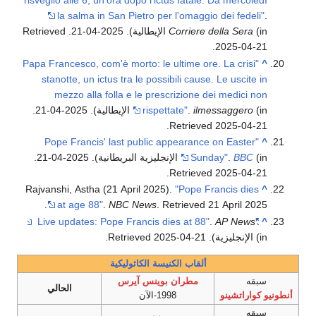
risveglio alle 6, un'ora dopo l'ictus fatale. Da mercoledì
la salma in San Pietro per l'omaggio dei fedeli"
.
(in الإيطالية). 2025-04-21
Corriere della Sera
. Retrieved
.
2025-04-21
"Papa Francesco, com'è morto: le ultime ore. La crisi
^
stanotte, un ictus tra le possibili cause. Le uscite in
mezzo alla folla e le prescrizione dei medici non
(in الإيطالية). 2025-04-21
ilmessaggero
.
rispettate"
.
.
Retrieved
2025-04-21
"Pope Francis' last public appearance on Easter
^
(in الإنجليزية البريطانية). 2025-04-21
BBC
.
Sunday"
.
.
Retrieved
2025-04-21
Rajvanshi, Astha (21 April 2025).
"Pope Francis dies
^
.
at age 88"
.
NBC News
. Retrieved
21 April
2025
.
AP News
"Live updates: Pope Francis dies at 88"
^
(in الإنجليزية)
. Retrieved
2025-04-21
.
ألقاب الكنيسة الكاثوليكية
سبقه
مطران بوينس آيرس
الحالي
أنطونيو كواراتشينو
1998-الآن
سبقه