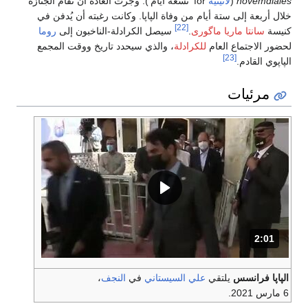
novemdiales
(
لاتينية
for 'تسعة أيام'). وجرت العادة أن تُقام الجنازة
خلال أربعة إلى ستة أيام من وفاة الپاپا. وكانت رغبته أن يُدفن في
[22]
كنيسة
سانتا ماريا ماگورى
.
سيصل الكرادلة-الناخبون إلى
روما
لحضور الاجتماع العام
للكرادلة
، والذي سيحدد تاريخ ووقت المجمع
[23]
الپاپوي القادم.
مرئيات
2:01
المدة: دقائق و 1 ثواني.
الپاپا فرانسس
يلتقي
علي السيستاني
في
النجف
،
6 مارس 2021.