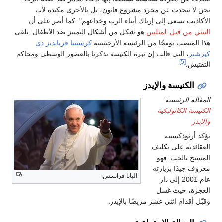
نحن لا نتحدث عن مجرد مشروع قانون، بل بالأحرى مكيدة لأب
الأكاذيب تسعى إلى إرباك أبناء الرب وخداعهم". كما أصر على أن
التبني من قبل المثليين
هو شكل من أشكال التمييز ضد الأطفال. تلقى
هذا المنصب توبيخًا من الرئيسة الأرجنتينية
كرستينا فرنانديز دى
كيرشنر
، التي قالت إن نبرة الكنيسة تذكرنا بالعصور الوسطى ومحاكم
[5]
التفتيش.
الكنيسة والإيدز
المقالة الرئيسية:
الكنيسة الكاثوليكية
والإيدز
تؤكد أرثوذكسيته
العقائدية على تكليف
المسيح بالحب: فهو
معروف جيدًا بزيارته
الپاپا فرانسس.
عام 2001 إلى دار
العجزة، حيث غسل
وقبّل أقدام اثني عشر مريضًا بالإيدز.