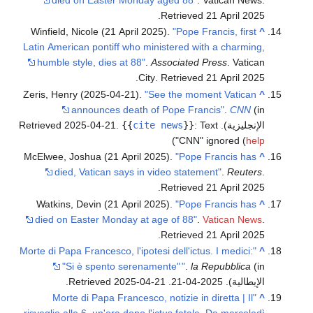
.
Retrieved
21 April
2025
Winfield, Nicole (21 April 2025).
"Pope Francis, first
^
Latin American pontiff who ministered with a charming,
humble style, dies at 88"
.
Associated Press
. Vatican
.
City
. Retrieved
21 April
2025
Zeris, Henry (2025-04-21).
"See the moment Vatican
^
announces death of Pope Francis"
.
CNN
(in
الإنجليزية)
. Retrieved
Text
:
}}
cite news
{{
.
2025-04-21
)
"CNN" ignored (
help
McElwee, Joshua (21 April 2025).
"Pope Francis has
^
died, Vatican says in video statement"
.
Reuters
.
.
Retrieved
21 April
2025
Watkins, Devin (21 April 2025).
"Pope Francis has
^
died on Easter Monday at age of 88"
.
Vatican News
.
.
Retrieved
21 April
2025
"Morte di Papa Francesco, l'ipotesi dell'ictus. I medici:
^
"Si è spento serenamente"
"
.
la Repubblica
(in
الإيطالية). 2025-04-21
. Retrieved
2025-04-21
.
"Morte di Papa Francesco, notizie in diretta | Il
^