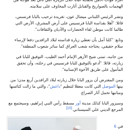
الهجمات بالصواريخ والقنابل أثارت المخاوف على سلامته.
ونشر الرئيس اللبناني ميشال عون، تغريدة ترحيب بالبابا فرنسس،
قائلا: "أهلا بقداسة البابا فرنسيس على أرض المشرق، الأرض التي
طالما كانت موطن لقاء الحضارات والأديان والثقافات".
وتابع: "كلنا أمل بأن تعطي زيارة قداسته لبلاد الرافدين دفعا لإرساء
سلام حقيقي، يحتاجه شعب العراق كما سائر شعوب المنطقة".
من جانبه، تمنى شيخ الأزهر الإمام أحمد الطيب، التوفيق للبابا في
زيارته، قائلا: "أدعو بالتوفيق للبابا فرنسيس في رحلته، وأن تحقق
المأمول على طريق الأخوة الإنسانية".
ومن المفترض أن يزور البابا خلال زيارته لبلاد الرافدين أربع مدن؛ من
بينها
الموصل
التي كانت معقلا لتنظيم "
داعش
"، والتي ما زالت كنائسها
ومبانيها تحمل آثار الصراع.
وسيزور البابا كذلك مدينة
أور
مسقط رأس النبي إبراهيم، وسيجتمع مع
[10]
المرجع الديني علي السيستاني.
في
6