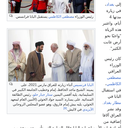
إلى
بغداد
،
في زيارة
مدتها 4
رئيس الوزراء
مصطفى الكاظمي
يستقبل البابا فرانسس.
أيام، واعتبر
هذه الزياة
"واجبًا نحو
أرض عانت
الكثير".
كان رئيس
الوزراء
العراقي
مصطفى
الكاظمي
،
البابا فرنسيس
أثناء زيارته للعراق مارس 2021، على
في استقبال
يمينه: الشيخ ماجد الحافظ، إمام وخطيب الجامعة الكبير في
السليمانية، يليه أقصى اليمين
ستار جبار حلو
، رئيس الطائفة
البابا في
المندائية. على يساره: السيد جواد الخوئي (الأمين العام لمعهد
مطار بغداد
.
الخوئي، يليه بيش إمام فاروق، وهو عضو المجلس الروحاني
وقد نشر
[9]
الأيزيدي
في لاليش.
العراق آلافا
إضافية من
أفراد قوات الأمن لحماية البابا خلال الزيارة التي تأتي بعد موجة من