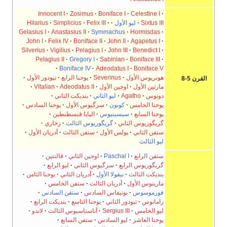
Innocent I
Zosimus
Boniface I
Celestine I
Sixtus III
ليو الأول
Felix III
Simplicius
Hilarius
Gelasius I
Anastasius II
Symmachus
Hormisdas
John I
Felix IV
Boniface II
John II
Agapetus I
Silverius
Vigilius
Pelagius I
John III
Benedict I
Pelagius II
Gregory I
Sabinian
Boniface III
Boniface IV
Adeodatus I
Boniface V
هونريوس الأول
Severinus
يوحنا الرابع
تيودور الأول
القرن 5-8
مارتين الأول
اوجين الأول
Adeodatus II
Vitalian
دونوس
Agatho
ليو الثاني
بنديكت الثاني
يوحنا الخامس
كونون
سرگيوس الأول
يوحنا السادس
يوحنا السابع
سيسينيوس
الپاپا قنسطنطين
گريگوريوس الثاني
گريگوريوس الثالث
زخاري
ستفن الثاني
پولس الأول
ستفن الثالث
أدريان الأول
ليو الثالث
ستفن الرابع
Paschal I
اوجين الثاني
ڤالنتين
گريگوريوس الرابع
سرگيوس الثاني
ليو الرابع
بنديكت الثالث
نيقولا الأول
أدريان الثاني
يوحنا الثامن
مارينوس الأول
أدريان الثالث
ستفن الخامس
فورموسوس
بونيفاس السادس
ستفن السادس
رامانوس
تيودور الثاني
يوحنا التاسع
بنديكت الرابع
ليو الخامس
Sergius III
أناستاسيوس الثالث
لاندو
يوحنا العاشر
ليو السادس
ستفن السابع