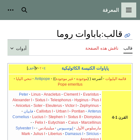
المعرفة
القائمة الرئيسية
بحث
أدوات
قالب
:
باباوات روما
قالب
ناقش هذه الصفحة
أدوات
پاپاوات
الكنيسة الكاثوليكية
e
t
v
أخف
قائمة الپاپوات
أضرحة
موجودة
غير موجودة
Antipope
تنحي الپاپا
Pope emeritus
Peter
Linus
Anacletus
Clement I
Evaristus
Alexander I
Sixtus I
Telesphorus
Hyginus
Pius I
Anicetus
Soter
Eleuterus
Victor I
Zephyrinus
Anterus
Pontian
Urban I
Callixtus I
فابيان
Cornelius
Lucius I
Stephen I
Sixtus II
Dionysius
القرن 1-4
Felix I
Eutychian
Caius
Marcellinus
مارسلوس الأول
إيوسبيوس
ميليتيادس
Sylvester I
Mark
Julius I
Liberius
Damasus I
Siricius
Anastasius I