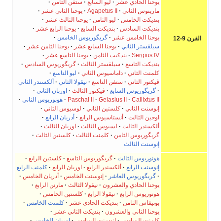
يوحنا الحادي عشر
ليو السابع
ستفن الثامن
مارينوس الثاني
Agapetus II
يوحنا الثاني عشر
بنديكت الخامس
ليو الثامن
يوحنا الثالث عشر
بنديكت السادس
بنديكت السابع
يوحنا الرابع عشر
يوحنا الخامس عشر
گريگوريوس الخامس
القرن 9-12
سيلڤستر الثاني
يوحنا السابع عشر
يوحنا الثامن عشر
Sergius IV
بندكيت الثامن
يوحنا التاسع عشر
بنديكت التاسع
سيلڤستر الثالث
گريگوريوس السادس
كلمنت الثاني
داماسيوس الثاني
ليو التاسع
ڤيكتور الثاني
ستفن التاسع
نيقولا الثاني
ألكسندر الثاني
گريگوريوس السابع
ڤيكتور الثالث
اوربان الثاني
Callixtus II
Gelasius II
Paschal II
هونوريوس الثاني
إنوسنت الثاني
كلستين الثاني
لوسيوس الثاني
اوجين الثالث
أنستاسيوس الرابع
أدريان الرابع
ألكسندر الثالث
لسيوس الثالث
اوربان الثالث
گريگوريوس الثامن
كلمنت الثالث
كلستين الثالث
إنوسنت الثالث
هونوريوس الثالث
گريگوريوس التاسع
كلستين الرابع
إنوسنت الرابع
ألكسندر الرابع
اوربان الرابع
كلمنت الرابع
گريگوريوس العاشر
إنوسنت الخامس
أدريان الخامس
يوحنا الحادي والعشرون
نيقولا الثالث
مارتن الرابع
هونوريوس الرابع
نيقولا الرابع
كلستين الخامس
بونيفاس الثامن
بنديكت الحادي عشر
كلمنت الخامس
يوحنا الثاني والعشرون
بنديكت الثاني عشر
كلمنت السادس
إنوسنت السادس
اوربان الخامس