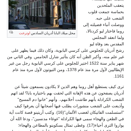
يتعقب الملحدين
بحماسة جمعت قلوب
الشعب على حبه.
ووصلت أنباء فضيلته إلى
روما فاختار ليو كردنالا،
محل ميلاد البابا أدريان السادس
اوترخت
ولما انعقد المجلس
المقدس بعد وفاة ليو
رشح أدريان للجلوس على كرسي البابوية، وكان ذلك فيما يظهر على
غير علم منه، وأكبر الظن أنه كان بتأثير شارل الخامس. وفي الثاني من
شهر يناير سنة 1522 اختير للجلوس على كرسي البابوية رجل من غير
الإيطاليين لأول مرة منذ عام 1378، ومن التيوتون لأول مرة منذ عام
1161.
ترى كيف يستطيع أهل روما وهم الذين لا يكادون يسمعون شيئاً عن
أدريان يصفحون عن هذه الإهانة التي لحقت بهم باختياره بابا؟ لقد اتهم
الشعب الكرادلة بأنهم طاشت أحلامهم،. وأنهم "خانوا دم المسيح"
وأذيعت على الشعب منشورات يطلب فيها أصحابها أن يعرفوا كيف
"استسلمت الفاتيكان لغضب الألمان"(16). وكتب أريتينو قصة كانت آية
في الطعن والهجاء سمى فيها الكرادلة "غوغاء مدنسين"، ودعا الله أن
يواروا الثرى أحياء(17). وغطى تمثال بسكوينو بالمطاعن والهجاء؛