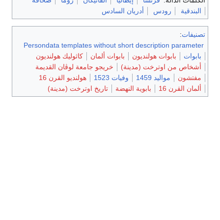
البندقية
رودس
أدريان السادس
تصنيفات
:
Persondata templates without short description parameter
بابوات
بابوات هولنديون
بابوات ألمان
كاثوليك هولنديون
أشخاص من اوترخت (مدينة)
خريجو جامعة لوڤان القديمة
مفتشون
مواليد 1459
وفيات 1523
هولنديو القرن 16
ألمان القرن 16
بابوية النهضة
تاريخ اوترخت (مدينة)