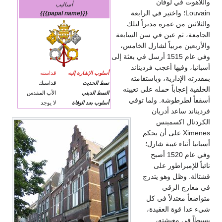
واللاهوت في لوفان
أساليب
Louvain؛ واختير في الرابعة
{{{papal name}}}
والثلاثين من عمره مديراً لتلك
الجامعة، ثم عين في سن السابعة
والأربعين مربياً لشارل الخامس،
وفي عام 1515 أرسل في بعثة إلى
أسبانيا، وفيها أعجب فرديناند
أسلوب الإشارة إليه
قداسته
بمقدرته الإدارية، وباستقامته
نمط الحديث
قداستك
الخلقية إعجاباً حمله على تعيينه
النمط الديني
الأب المقدس
أسقفاً لطرطوشة. ولما توفي
أسلوب بعد الوفاة
لا يوجد
فرديناند ساعد أدريان
الكردنال اكسمينس
Ximenes على أن يحكم
أسبانيا أثناء غيبة شارل؛
وفي عام 1520 أصبح
نائباً للإمبراطور على
قشتالة. وظل وهو يتدرج
في معارج الرقي
متواضعاً معتدلاً في كل
شيء عدا قوة العقيدة،
بسيطاً في معيشته،