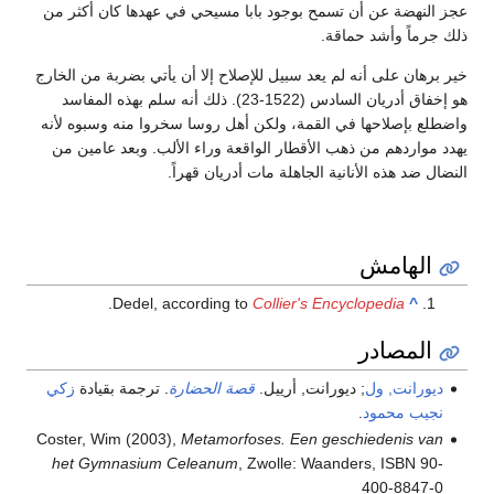
عجز النهضة عن أن تسمح بوجود بابا مسيحي في عهدها كان أكثر من
ذلك جرماً وأشد حماقة.
خير برهان على أنه لم يعد سبيل للإصلاح إلا أن يأتي بضربة من الخارج
هو إخفاق أدريان السادس (1522-23). ذلك أنه سلم بهذه المفاسد
واضطلع بإصلاحها في القمة، ولكن أهل روسا سخروا منه وسبوه لأنه
يهدد مواردهم من ذهب الأقطار الواقعة وراء الألب. وبعد عامين من
النضال ضد هذه الأنانية الجاهلة مات أدريان قهراً.
الهامش
.
Dedel, according to
Collier's Encyclopedia
^
المصادر
ديورانت, ول
; ديورانت, أرييل.
قصة الحضارة
. ترجمة بقيادة
زكي
نجيب محمود
.
Coster, Wim (2003),
Metamorfoses. Een geschiedenis van
het Gymnasium Celeanum
, Zwolle: Waanders, ISBN 90-
400-8847-0