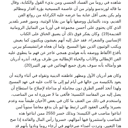
شاهده في روما من الفساد الجنسي ومن بذيء القول والكتابة، وقال
ما قاله لورندسو ولوثر من أن عاصمة المسيحية بؤرة أقذار ومظالم.
ولم يكن يعنى أقل عناية بما عرضه عليه الكرادلة من روائع الفن
القديم، وندد بالتماثيل ووصفها بأنها من بقايا الوثنية، وسور قصر بلفدير
الذي كان يحتوي على أحسن مجموعة في أوربا من التماثيل الرومانية
القديمة(19). وكان يفكر فوق ذلك أن يضيق الخناق على الكتاب
الإنسانيين والشعراء، فقد خيل إليه أنهم يعيشون ويكتبون كما يعيش
ويكتب الوثنيون الذين نفوا المسيح. ولما أن هجاه فرانتشيسكو بيرني
بأقذع الألفاظ ووصفه بأنه هولندي همجي عاجز عن فهم ما ينطوي عليه
الفن الإيطالي والآداب والحياة الإيطالية من ظرف ورقة، أنذره أدريان
هو وأمثاله بأنه سوف يغرق جميع الهجائين في نهر الثيبر(20).
وكان هم أدريان الأول ومظهر عاطفته الدينية وتقواه في أثناء ولايته أن
يعود بالكنيسة من حالها في أيام ليو إلى ما كانت عليه في عهد المسيح.
ولهذا أتخذ أقصر الطرق دون مجاملة أو مداجاة لإصلاح ما استطاع أن
يصل إليه من المفاسد الكنسية؛ فألغى ما لا ضرورة له من المناصب،
واستخدم في ذلك من العنف ما كان في بعض الأحيان طيشاً منه وعدم
بصيرة؛ وألغى العقود التي ارتبط بها ليو بأن يدفع معاشاً سنوياً لمن
ابتاعوا مناصب في الكنيسة؛ وبذلك خسر 2550 ممن ابتاعوا هذه
المناصب واستثمروا فيها أموالهم، خسروا رأس المال والفائدة إذا صح
هذا التعبير، وتردت أصداء صرخاتهم في أرجاء روما ونادوا بأنهم قد