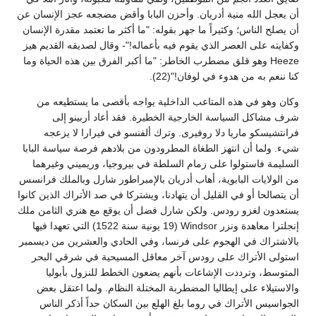
أن يعجل الله منية أدريان. وأحزن البابا وأقض مضجعه عجز الإنسان عن
أن يصلح الناس؛ وكثيراً ما جهر بقوله: "ما أكثر ما تعتمد مقدرة الإنسان
وكفايته على العصر الذي يقوم فيه بأعماله!"- وقال لصديقه القديم هيز
Heeze وهو قلق مضطرب الخاطر: "ما أكبر الفرق بين هذه الحياة وما
كنا ننعم به من هدوء في لوفان!"(22).
وكان وهو في هذه المتاعب الداخلية يواجه بأقصى ما يستطيعه من
شرف مشاكل السياسة الخارجية الخطيرة. فقد أعاد أربينو إلى
فرانتشيسكو ماريا دلا روفيرى. وترك ألفنسو في فيرارا لا يزعجه
شيء. ولما أن انتهز الطغاة المطرودون من بلادهم فرصة سياسة البابا
السليمة فاستولوا على زمام السلطة في بيروجيا، وريميني وغيرهما
من الولايات البابوية، أهاب أدريان بالإمبراطور شارل وبالملك فرانسس
أن يتصالحا أو في القليل أن يتهادنا، ويشتركا في صد الأتراك الذين كانوا
يستعدون لغزو رودس. ولكن شارل فضل أن يوقع مع هنري الثامن ملك
إنجلترا معاهدة ونزر Windsor (19 يونية سنة 1522) التي تعهدا فيها
بالاشتراك في الهجوم على فرنسا، وفي الحادي والعشرين من ديسمبر
استولى الأتراك على رودس آخر معاقل المسيحية في شرقي البحر
المتوسط، وترددت الإشاعات بأنهم يضعون الخطط للنزول بأبوليا
والاستيلاء على إيطاليا المضطربة المختلة النظام. ولما اعتقل بعض
الجواسيس الأتراك في روما بلغ الهلع بين السكان حداً أذكر الناس