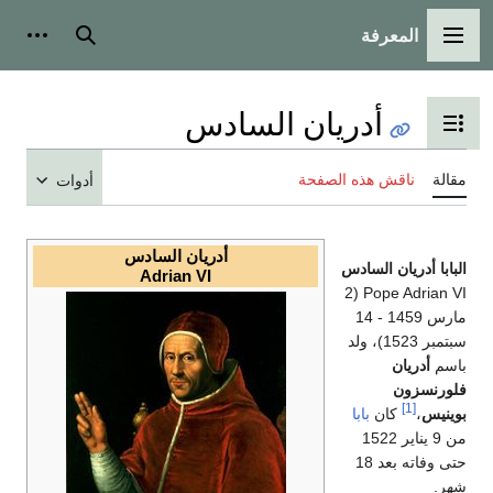
المعرفة
القائمة الرئيسية
بحث
أدوات
أدريان السادس
تبديل عرض جدول المحتويات
مقالة
ناقش هذه الصفحة
أدوات
أدريان السادس
البابا أدريان السادس
Adrian VI
Pope Adrian VI (2
مارس 1459 - 14
سبتمبر 1523)، ولد
باسم
أدريان
فلورنسزون
[1]
بوينيس
،
كان
بابا
من 9 يناير 1522
حتى وفاته بعد 18
شهر.