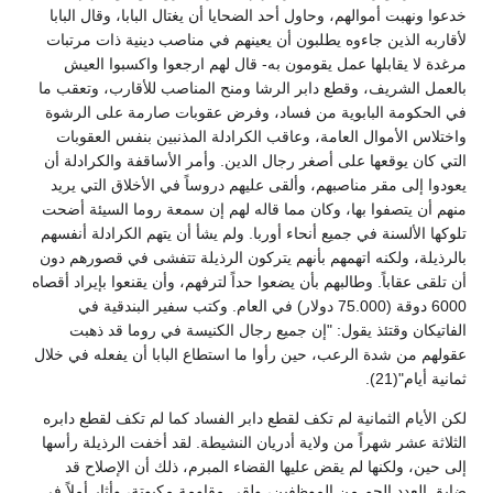
خدعوا ونهبت أموالهم، وحاول أحد الضحايا أن يغتال البابا، وقال البابا
لأقاربه الذين جاءوه يطلبون أن يعينهم في مناصب دينية ذات مرتبات
مرغدة لا يقابلها عمل يقومون به- قال لهم ارجعوا واكسبوا العيش
بالعمل الشريف، وقطع دابر الرشا ومنح المناصب للأقارب، وتعقب ما
في الحكومة البابوية من فساد، وفرض عقوبات صارمة على الرشوة
واختلاس الأموال العامة، وعاقب الكرادلة المذنبين بنفس العقوبات
التي كان يوقعها على أصغر رجال الدين. وأمر الأساقفة والكرادلة أن
يعودوا إلى مقر مناصبهم، وألقى عليهم دروساً في الأخلاق التي يريد
منهم أن يتصفوا بها، وكان مما قاله لهم إن سمعة روما السيئة أضحت
تلوكها الألسنة في جميع أنحاء أوربا. ولم يشأ أن يتهم الكرادلة أنفسهم
بالرذيلة، ولكنه اتهمهم بأنهم يتركون الرذيلة تتفشى في قصورهم دون
أن تلقى عقاباً. وطالبهم بأن يضعوا حداً لترفهم، وأن يقنعوا بإيراد أقصاه
6000 دوقة (75.000 دولار) في العام. وكتب سفير البندقية في
الفاتيكان وقتئذ يقول: "إن جميع رجال الكنيسة في روما قد ذهبت
عقولهم من شدة الرعب، حين رأوا ما استطاع البابا أن يفعله في خلال
ثمانية أيام"(21).
لكن الأيام الثمانية لم تكف لقطع دابر الفساد كما لم تكف لقطع دابره
الثلاثة عشر شهراً من ولاية أدريان النشيطة. لقد أخفت الرذيلة رأسها
إلى حين، ولكنها لم يقض عليها القضاء المبرم، ذلك أن الإصلاح قد
ضايق العدد الجم من الموظفين، ولقي مقاومة مكبوتة، وأثار أملاً في