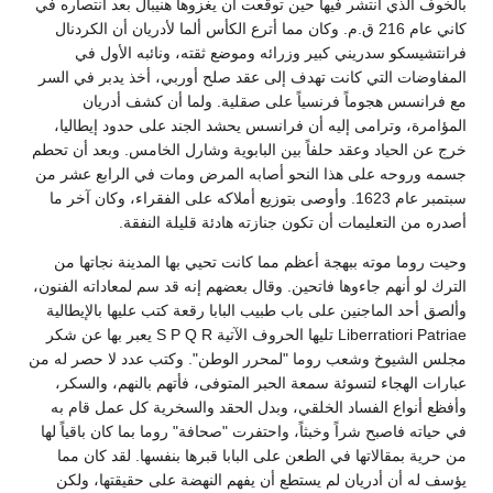
بالخوف الذي انتشر فيها حين توقعت أن يغزوها هنيبال بعد انتصاره في
كاني عام 216 ق.م. وكان مما أترع الكأس ألما لأدريان أن الكردنال
فرانتشيسكو سدريني كبير وزرائه وموضع ثقته، ونائبه الأول في
المفاوضات التي كانت تهدف إلى عقد صلح أوربي، أخذ يدبر في السر
مع فرانسس هجوماً فرنسياً على صقلية. ولما أن كشف أدريان
المؤامرة، وترامى إليه أن فرانسس يحشد الجند على حدود إيطاليا،
خرج عن الحياد وعقد حلفاً بين البابوية وشارل الخامس. وبعد أن تحطم
جسمه وروحه على هذا النحو أصابه المرض ومات في الرابع عشر من
سبتمبر عام 1623. وأوصى بتوزيع أملاكه على الفقراء، وكان آخر ما
أصدره من التعليمات أن تكون جنازته هادئة قليلة النفقة.
وحيت روما موته ببهجة أعظم مما كانت تحيي بها المدينة نجاتها من
الترك لو أنهم جاءوها فاتحين. وقال بعضهم إنه قد سم لمعاداته الفنون،
وألصق أحد الماجنين على باب طبيب البابا رقعة كتب عليها بالإيطالية
Liberratiori Patriae تليها الحروف الآتية S P Q R يعبر بها عن شكر
مجلس الشيوخ وشعب روما "لمحرر الوطن". وكتب عدد لا حصر له من
عبارات الهجاء لتسوئة سمعة الحبر المتوفى، فأتهم بالنهم، والسكر،
وأفظع أنواع الفساد الخلقي، وبدل الحقد والسخرية كل عمل قام به
في حياته فاصبح شراً وخبثاً، واحتفرت "صحافة" روما بما كان باقياً لها
من حرية بمقالاتها في الطعن على البابا قبرها بنفسها. لقد كان مما
يؤسف له أن أدريان لم يستطع أن يفهم النهضة على حقيقتها، ولكن