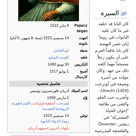
السيرة
كان البابا قد خلفه
Papacy
9 يناير 1522
غير ما كان عليه
began
البابوات في روما
انتهت
14 سبتمبر 1523 (سنة، 8 شهور، 5 أيام)
بابويته
إبان عصر النهضة:
كان بابا عاقداً العزم
سبقه
ليو العاشر
على أن يكون رجلاً
خلفه
كلمنت السابع
مسيحياً مهما كلفه
التكريس
30 يونيو 1490
ذلك من جهد. وكان
أصبح
1 يوليو 1517
كاردينال
مولده من أسرة
وضيعة في أوترخت
تفاصيل شخصية
Utrecht (1459)،
اسم الميلاد
أدريان فلورنسزون بوينيس
وأشرب حب العلم
وُلِد
2 مارس 1459
اوترخت
،
أسقفية اوترخت
،
الإمبراطورية
والتقى من طائفة
الرومانية المقدسة
"إخوان الحياة
توفي
14 سبتمبر 1523
المشتركة" في
روما
،
الدولة البابوية
ديفنتر، Deventer
پاپوات آخرون اسمهم أدريان
والفلسفة المدرسية