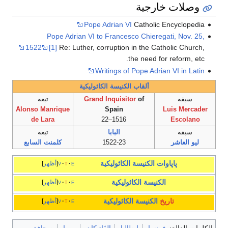
وصلات خارجية
Pope Adrian VI
Catholic Encyclopedia
Pope Adrian VI to Francesco Chieregati, Nov. 25,
1522
[1]
Re: Luther, corruption in the Catholic Church,
the need for reform, etc.
Writings of Pope Adrian VI in Latin
ألقاب الكنيسة الكاثوليكية
سبقه
of
Grand Inquisitor
تبعه
Alonso Manrique
Spain
Luis Mercader
de Lara
1516–22
Escolano
سبقه
البابا
تبعه
ليو العاشر
1522-23
كلمنت السابع
پاپاوات
الكنيسة الكاثوليكية
e
t
v
أظهر
الكنيسة الكاثوليكية
e
t
v
أظهر
تاريخ
الكنيسة الكاثوليكية
e
t
v
أظهر
الكلمات الدالة:
فرنسا
إيطاليا
الڤاتيكان
روما
صحافة