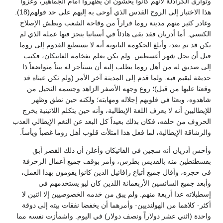
وتوارى الكرادلة لأنهم كانوا يخشون أن يظهروا أمام الجماهير، وعزوا
هذا الاختبار إلى الروح القدس الذي أوحى به إليهم على حد قولهم(18).
وغادر كثير منهم مدينة روما فراراً من وقاحة الشعب وبطش الإصلاح
الكنسي. أما أدريان فقد بقى هادئاً في أسبانيا ينجز فيها عمله الذي لم
يكن قد تم بعد، وأبلغ الحكومة البابوية أنه لا يستطيع القدوم إلى روما
قبل أن يحل شهر أغسطس. ولم يكن يعلم بفخامة الفاتيكان، فكتب
إلى صديق له من أهل روما يطلب إليه أن يستأجر له بيتاً متواضعاً ذا
حديقة ليقيم فيه. ولما قدم إلى المدينة آخر الأمر (ولم تكن عيناه قد
وقعتا عليها من قبل)؛ روع وجهه الأصفر الزاهد وجسمه النحيل من
شاهدوه، وبعثا في قلوبهم إجلاله ومهابته؛ ولكنه حين نطق وظهر
للإيطاليين أنه لا يعرف اللغة الإيطالية، وأنه حين يتكلم اللاتينية يخرج
الحروف من حلقه، فكان بذلك بعيداً كل البعد عن النغم الإيطالي العذب
والرشاقة الإيطالية، لما فعل هذا امتلأت قلوب أهل روما غضباً ويأساً.
وأحس أدريان أنه سجين في الفاتيكان وأعلن أن ذلك القصر أبق
بقسطنطين منه بالقديس بطرس، وأمر بوقف جميع أعمال الزخرفة
في حجره، وأقال جميع أتباع رافائيل الذين كانوا يقومون بهذا العمل،
وأبعد جميع السائسين الأربعمائة اللذين كان ليو يستخدمهم في
إسطبلاته عدا أربعة منهم. ولم يبق من خدمه الخصوصيين إلا اثنين لا
أكثر- كلاهما من الهولنديين- وأمرهما أن يخفضا نفقات بيته إلى دوقة
واحدة (اثني عشر دولاراً ونصف دولار) في اليوم. واشمأزت نفسه مما