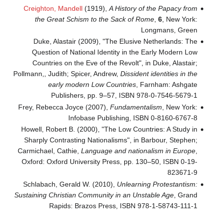
Creighton, Mandell
(1919),
A History of the Papacy from
the Great Schism to the Sack of Rome
,
6
, New York:
Longmans, Green
Duke, Alastair (2009), "The Elusive Netherlands: The
Question of National Identity in the Early Modern Low
Countries on the Eve of the Revolt", in Duke, Alastair;
Pollmann,, Judith; Spicer, Andrew,
Dissident identities in the
early modern Low Countries
, Farnham: Ashgate
Publishers, pp. 9–57, ISBN 978-0-7546-5679-1
Frey, Rebecca Joyce (2007),
Fundamentalism
, New York:
Infobase Publishing, ISBN 0-8160-6767-8
Howell, Robert B. (2000), "The Low Countries: A Study in
Sharply Contrasting Nationalisms", in Barbour, Stephen;
Carmichael, Cathie,
Language and nationalism in Europe
,
Oxford: Oxford University Press, pp. 130–50, ISBN 0-19-
823671-9
Schlabach, Gerald W. (2010),
Unlearning Protestantism:
Sustaining Christian Community in an Unstable Age
, Grand
Rapids: Brazos Press, ISBN 978-1-58743-111-1