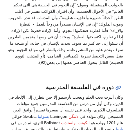
بلة، ويقول: "إن النجوم في الحقيقة هي التي تحكم
وال الجسمية، وأن اقتران الكواكب يفسر في أغلب
طيرة وأعاجيب عظيمة"، وأن المذنبات قد تنذر بالحروب
ن في الإنسان مصدراً مزدوجاً للعمل - الفطرة
طرته فتحكمها النجوم، وأما الإرادة فحرة؛ لكن الإرادة
تسحتها الفطرة". ويعتقد أن في وسع المنجمين القادرين
د كبير بما سوف يحدث للإنسان في حياته، أو بنتيجة ما
من المشروعات، وذلك بالنظر في مواقع النجوم. وهو
ظ نظرية الكيميائيين القدامى، (أو المذهب النووي
تحول العناصر بعضها إلى بعض(92).
 الفلسفة المدرسية
العلم ويعجب بأرسطو إلا حين يتطرق إلى الإلحاد في
ل من درس من الفلاسفة المدرسين جميع مؤلفات
، واخذ على نفسه أن يفسرها تفسيراً يوافق الدين
مولده في
لاننگن
Laningen
بسوابيا
Swabia حوالي
الكونت بولستادت
Bollstadt الثري، ثم درس في
لرهبان الدمنيكيين واشتغل في بالتدريس في مدارس