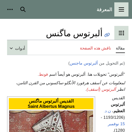
سية
بحث
أدوات شخصية
برتوس ماگنس
دول المحتويات
ه الصفحة
أدوات
ألبرتوس ماجنس
)
ات هنا. ألبرتوس هو أيضاً اسم
فونط
.
قف هرفورد الأنگلو-ساكسوني من القرن الثامن،
أسقف)
.
القديس ألبرتوس ماگنس
Saint Albertus Magnus