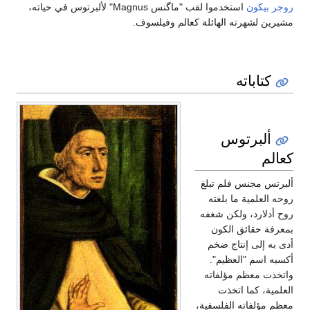
استخدموا لقب "ماگنس Magnus" لألبرتوس في حياته،
لهائلة كعالم وفيلسوف.
س
م تبلغ
بلغته
ن شغفه
لكون
ج ضخم
يم".
لفاته
ذت
فلسفية،