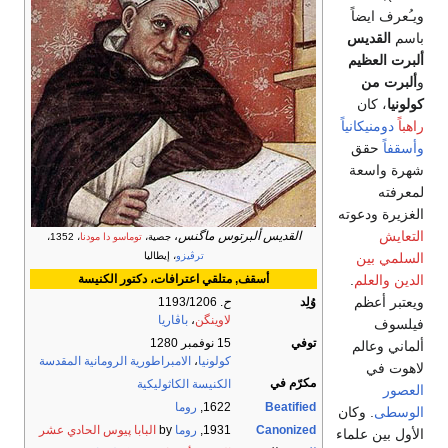
القديس ألبرتوس ماگنس
،
جصية،
توماسو دا مودنا
، 1352،
ترڤيزو
، إيطاليا
أسقف, متلقي اعترافات، دكتور الكنيسة
وُلِد
ح
. 1193/1206
لاوينگن
،
باڤاريا
توفي
15 نوفمبر 1280
كولونيا
،
الامبراطورية الرومانية المقدسة
مكرّم في
الكنيسة الكاثوليكية
Beatified
1622,
روما
Canonized
1931,
روما
by
البابا پيوس الحادي عشر