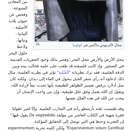
من المعادن
المتنوعة،
وفحص عن
حيوان بلاده
الأصلية -
ألمانيا -
ونباتها،
ماگنس في
كولونيا
ولاحظ
حلول البحر
رض محل البحر، وفسر بذلك وجود الحفريات القديمة
 كانت فلسفته قد طغت على علمه فحالت بينه وبين
قد ترك نظرياته "
القَبْلية
" تؤثر في نظرته العلمية، مثال
رأى شعر الخيل يتحول في الماء إلى ديدان. ولكنه كان
تفسير الظواهر الطبيعية بأنها تحدث تبعاً لإرادة الله،
عمل وفق علل طبيعية، وإن من واجب الإنسان أن
 هذه العلل نفسها.
رسطو رأيه في التجارب العلمية. وإنّا لتثير عقولنا
فقرة شهية في الكتاب العاشر من مؤلفه De vegetabilis يقول فيها:"
ا هي التي توصل إلى الحقائق المؤكدة
Experimentum solum Certificat" ولكن كلمة تجربة esperimentum