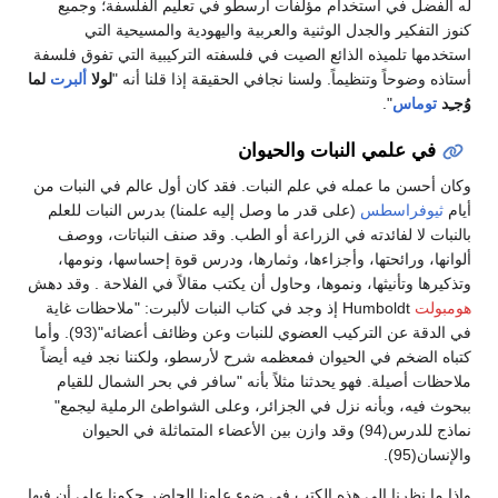
تخدام مؤلفات أرسطو في تعليم الفلسفة؛ وجميع
جدل الوثنية والعربية واليهودية والمسيحية التي
 الذائع الصيت في فلسفته التركيبية التي تفوق فلسفة
ظيماً. ولسنا نجافي الحقيقة إذا قلنا أنه "
لولا
ألبرت
لما
النبات والحيوان
له في علم النبات. فقد كان أول عالم في النبات من
س
(على قدر ما وصل إليه علمنا) بدرس النبات للعلم
دته في الزراعة أو الطب. وقد صنف النباتات، ووصف
ا، وأجزاءها، وثمارها، ودرس قوة إحساسها، ونومها،
ا، ونموها، وحاول أن يكتب مقالاً في الفلاحة . وقد دهش
Humboldt إذ وجد في كتاب النبات لألبرت: "ملاحظات غاية
في الدقة عن التركيب العضوي للنبات وعن وظائف أعضائه"(93). وأما
الحيوان فمعظمه شرح لأرسطو، ولكننا نجد فيه أيضاً
هو يحدثنا مثلاً بأنه "سافر في بحر الشمال للقيام
ه نزل في الجزائر، وعلى الشواطئ الرملية ليجمع"
نماذج للدرس(94) وقد وازن بين الأعضاء المتماثلة في الحيوان
لى هذه الكتب في ضوء علمنا الحاضر حكمنا على أن فيها