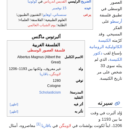
الضريح
الرئيسي
القديس أندرياس
في
كولونيا
عيده
15 نوفمبر
يرعى
سنسناتي، اوهايو
؛ التقنيون الطبيون؛
العلوم الطبيعية؛ الفلاسفة؛ العلماء؛
الطلبة؛
يوم الشباب العالمي
ألبرتوس ماگنس
الفلسفة الغربية
انية
فلسفة العصور الوسطى
ر
الاسم الكامل
Albertus Magnus (Albert the
Great)
ولد
غير معروف، ولكنها بين 1193–1206
لاوينگن
،
باڤاريا
توفي
1280
Cologne
المدرسة/
Scholasticism
التقليد
أثر فيه
[اظهر]
تأثر به
[اظهر]
قت
[1]
لاوينگن
في
باڤاريا
.
معاصروه، أمثال