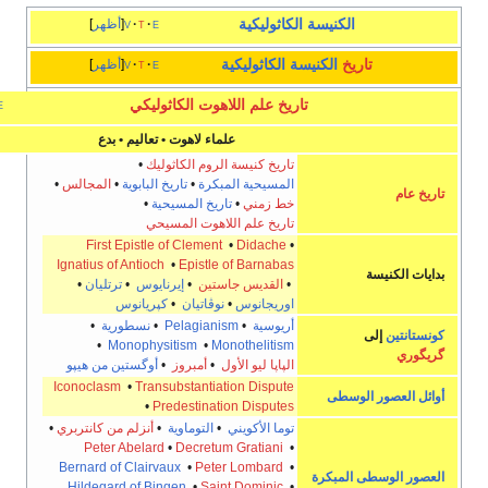
الكنيسة الكاثوليكية
e
t
v
أظهر
ريخ
الكنيسة الكاثوليكية
e
t
v
أظهر
تاريخ علم اللاهوت الكاثوليكي
e
t
v
أخف
علماء لاهوت • تعاليم • بدع
تاريخ كنيسة الروم الكاثوليك
•
المسيحية المبكرة
•
تاريخ البابوية
•
المجالس
•
خط زمني
•
تاريخ المسيحية
•
تاريخ علم اللاهوت المسيحي
First Epistle of Clement
•
Didache
•
Ignatius of Antioch
•
Epistle of Barnabas
•
القديس جاستين
•
إيرنايوس
•
ترتليان
•
اوريجانوس
•
نوڤاتيان
•
كپريانوس
أريوسية
•
Pelagianism
•
نسطورية
•
•
Monophysitism
•
Monothelitism
الپاپا ليو الأول
•
أمبروز
•
أوگستين من هيپو
Iconoclasm
•
Transubstantiation Dispute
لوسطى
•
Predestination Disputes
توما الأكويني
•
التوماوية
•
أنزلم من كانتربري
•
Peter Abelard
•
Decretum Gratiani
•
Bernard of Clairvaux
•
Peter Lombard
•
 المبكرة
Hildegard of Bingen
•
Saint Dominic
•