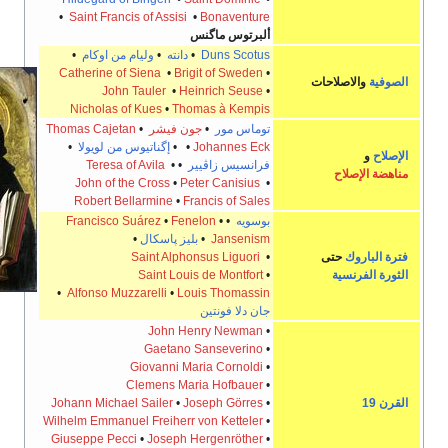
•
Saint Francis of Assisi
•
Bonaventure
ألبرتوس ماگنس
Duns Scotus
•
دانته
•
وليام من اوكام
•
Catherine of Siena
•
Brigit of Sweden
•
حات
John Tauler
•
Heinrich Seuse
•
Nicholas of Kues
•
Thomas à Kempis
توماس مور
•
جون فيشر
•
Thomas Cajetan
Johannes Eck
•
•
إگناتيوس من لويولا
•
فرانسيس زاڤيير
•
•
Teresa of Avila
John of the Cross
•
Peter Canisius
•
Robert Bellarmine
•
Francis of Sales
بوسويه
•
•
Fenelon
•
Francisco Suárez
Jansenism
•
بليز پاسكال
•
ى
•
Saint Alphonsus Liguori
Saint Louis de Montfort
•
•
Alfonso Muzzarelli
•
Louis Thomassin
جان دلا فونتين
John Henry Newman
•
Gaetano Sanseverino
•
Giovanni Maria Cornoldi
•
Clemens Maria Hofbauer
•
Johann Michael Sailer
•
Joseph Görres
•
Wilhelm Emmanuel Freiherr von Ketteler
•
Giuseppe Pecci
•
Joseph Hergenröther
•