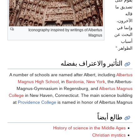
Iconography inspired by writings of Albertus
Magnus
 والاعتراف بفضله
A number of schools are named after Albert, in
Magnus High School
, in
Bardonia, New Yor
Magnus-Gymnasium in Regensburg, and
Al
College
in New Haven, Connecticut. The main sc
at
Providence College
is named in honor of A
اً
History of science in the 
Christ