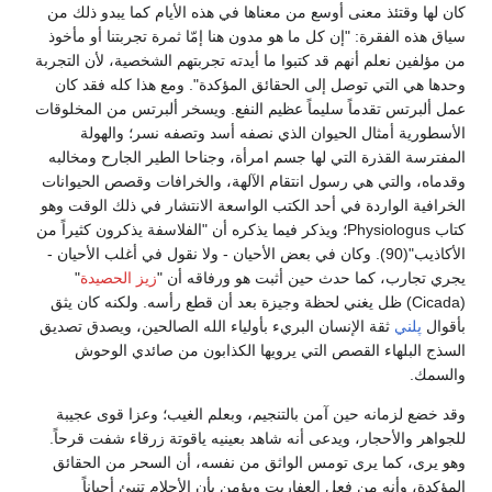
نى أوسع من معناها في هذه الأيام كما يبدو ذلك من
 "إن كل ما هو مدون هنا إمّا ثمرة تجربتنا أو مأخوذ
نهم قد كتبوا ما أيدته تجربتهم الشخصية، لأن التجربة
وصل إلى الحقائق المؤكدة". ومع هذا كله فقد كان
اً سليماً عظيم النفع. ويسخر ألبرتس من المخلوقات
 الحيوان الذي نصفه أسد وتصفه نسر؛ والهولة
التي لها جسم امرأة، وجناحا الطير الجارح ومخالبه
ي رسول انتقام الآلهة، والخرافات وقصص الحيوانات
ة في أحد الكتب الواسعة الانتشار في ذلك الوقت وهو
كتاب Physiologus؛ ويذكر فيما يذكره أن "الفلاسفة يذكرون كثيراً من
اذيب"(90). وكان في بعض الأحيان - ولا نقول في أغلب الأحيان -
ا حدث حين أثبت هو ورفاقه أن "
زيز الحصيدة
"
 ظل يغني لحظة وجيزة بعد أن قطع رأسه. ولكنه كان يثق
لإنسان البريء بأولياء الله الصالحين، ويصدق تصديق
لقصص التي يرويها الكذابون من صائدي الوحوش
حين آمن بالتنجيم، وبعلم الغيب؛ وعزا قوى عجيبة
، ويدعى أنه شاهد بعينيه ياقوتة زرقاء شفت قرحاً.
رى تومس الواثق من نفسه، أن السحر من الحقائق
 فعل العفاريت ويؤمن بأن الأحلام تنبئ أحياناً