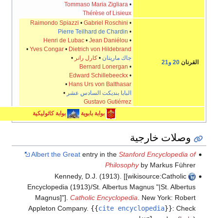
Tommaso Maria Zigliara
•
Thérèse of Lisieux
Raimondo Spiazzi
•
Gabriel Roschini
•
Pierre Teilhard de Chardin
•
Henri de Lubac
•
Jean Daniélou
•
•
Yves Congar
•
Dietrich von Hildebrand
جاك ماريتان
•
كارل رانر
•
Bernard Lonergan
•
Edward Schillebeeckx
•
•
Hans Urs von Balthasar
البابا بنديكت السادس عشر
•
Gustavo Gutiérrez
بوابة بابوية
بوابة كاثوليكية
خارجية
Albert the Great
entry in the
Stanford Ency
Philosophy
by Mar
Kennedy, D.J. (1913). [[wikisource:
Encyclopedia (1913)/St. Albertus Magnus "|S
Magnus]"].
Catholic Encyclopedia
. New Y
Appleton Company.
{{
cite encyclopedi