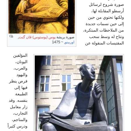
ائل
ها،
 حين
جديدة
مبتكرة،
سحب
صورة بريشة
يوس (يوستوس) ڤان گنت
,
اوربينو
, ~ 1475
ولة عن
المؤلفين
اليونان،
والعرب،
واليهود
فرص ينظر
فيها إلى
الطبيعة
بنفسه. وقد
زار معامل
التجارب،
والمناجم،
ودرس كثيراً