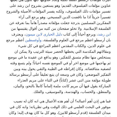
الفيلسوف القديم؛ وهو يستعين بشروح ابن رشد على
ك الفيلسوف، ولكنه يفسر المؤلفات الأصيلة والشروح
ذا ما ناقضت الدين المسيحي. وهو يرجع الى آراء
ين بدرجة جعلت مؤلفاته مصدراً هاماً بما نعرفه عن
ية. ولا تخلو صفحتان من كتبه من أقوال يقتبسها من
أحياناً إلى كتاب
دليل الحيارى
لابن ميمون
، ويعترف
 مرجع في العلوم والفلسفة،
وأوغسطين
أعظم مرجع
 والكتاب المقدس اعظم المراجع في كل شيء
سة التي يخطئها الحصر سيئة الترتيب ولا يمكن ان
ام متسق للتفكير، وهو يدافع عن عقيدة ما في موضع
وضع اخر أو في الموضع نفسه احياناً؛ ولم يتسع وقته
ه. وكان إفراطه في الطيبة والتقي يحول بينه وبين
؛ وكان في وسعه ان يتبع تعليقاً على أرسطو برسالة
اثنى عشر (كتاباً) في الثناء على مريم العذراء
ا أن مريم كانت ملمة إلماماً كاملاً بالنحو، والبيان،
اب، والهندسة، والموسيقى، والفلك.
أعماله؟ أن أهم هذه الأعمال هي انه كان له نصيب
 العلمي في ذلك الوقت وفي نظرياته؛ وانه كان في
قدم أرسطو للاتين)، وهو كل ما كان يهدف إليه؛ وكان