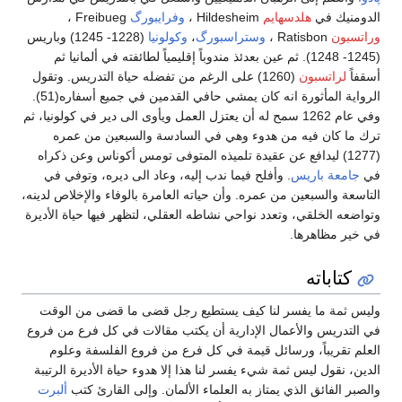
سهايم
Hildesheim ،
وفرايبورگ
Freibueg ،
وستراسبورگ
،
وكولونيا
(1228- 1245) وباريس
12- 1248). ثم عين بعدئذ مندوباً إقليمياً لطائفته في ألمانيا ثم
(1260) على الرغم من تفضله حياة التدريس. وتقول
الرواية المأثورة انه كان يمشي حافي القدمين في جميع أسفاره(51).
في عام 1262 سمح له أن يعتزل العمل ويأوى الى دير في كولونيا، ثم
 من هدوء وهي في السادسة والسبعين من عمره
افع عن عقيدة تلميذه المتوفى تومس أكوناس وعن ذكراه
س
. وأفلح فيما ندب إليه، وعاد الى ديره، وتوفي في
 من عمره. وأن حياته العامرة بالوفاء والإخلاص لدينه،
 وتعدد نواحي نشاطه العقلي، لتظهر فيها حياة الأديرة
.
سر لنا كيف يستطيع رجل قضى ما قضى من الوقت
عمال الإدارية أن يكتب مقالات في كل فرع من فروع
ورسائل قيمة في كل فرع من فروع الفلسفة وعلوم
ثمة شيء يفسر لنا هذا إلا هدوء حياة الأديرة الرتيبة
ذي يمتاز به العلماء الألمان. وإلى القارئ كتب
ألبرت