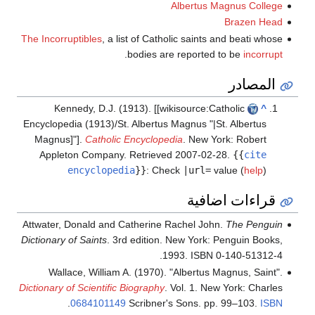
Albertus Magn
B
The Incorruptibles
, a list of Catholic saints and
.
bodies are reported to 
Kennedy, D.J. (1913). [[wikisource:Catho
Encyclopedia (1913)/St. Albertus Magnus "|St. 
Magnus]"].
Catholic Encyclopedia
. New York:
Appleton Company
. Retrieved
2007-02-28
.
encyclopedia
}}
:
Check
|url=
valu
اضافية
Attwater, Donald and Catherine Rachel John.
T
Dictionary of Saints
. 3rd edition. New York: Pen
1993. ISBN 0-1
Wallace, William A. (1970). "Albertus Magn
Dictionary of Scientific Biography
. Vol. 1. New Y
.
0684101149
Scribner's Sons. pp. 9