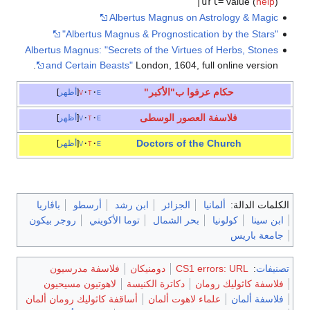
|url=
v
Albertus Magnus on Astrol
Albertus Magnus: "Secrets of the Virtues of He
and Certain Beasts"
London, 1604, full onl
كام عرفوا ب"الأكبر"
e
t
v
أظهر
اسفة العصور الوسطى
e
t
v
أظهر
Doctors of the Chu
e
t
v
أظهر
ألمانيا
الجزائر
ابن رشد
أرسطو
باڤاريا
ونيا
بحر الشمال
توما الأكويني
روجر بيكون
CS1 errors:
دومنيكان
فلاسفة مدرسيون
ك رومان
دكاترة الكنيسة
لاهوتيون مسيحيون
علماء لاهوت ألمان
أساقفة كاثوليك رومان ألمان