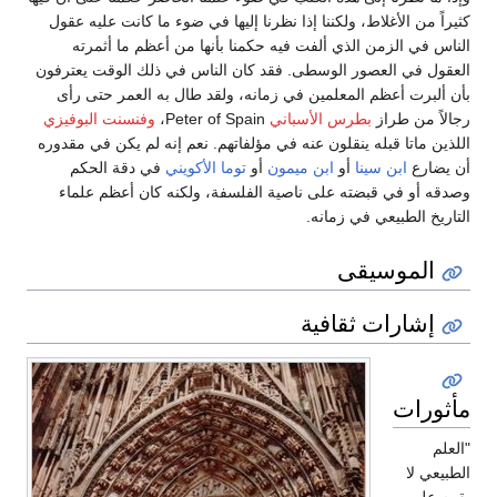
ط، ولكننا إذا نظرنا إليها في ضوء ما كانت عليه عقول
الذي ألفت فيه حكمنا بأنها من أعظم ما أثمرته
ور الوسطى. فقد كان الناس في ذلك الوقت يعترفون
المعلمين في زمانه، ولقد طال به العمر حتى رأى
طرس الأسباني
Peter of Spain،
وفنسنت البوفيزي
 ينقلون عنه في مؤلفاتهم. نعم إنه لم يكن في مقدوره
نا
أو
ابن ميمون
أو
توما الأكويني
في دقة الحكم
ضته على ناصية الفلسفة، ولكنه كان أعظم علماء
في زمانه.
قى
ثقافية