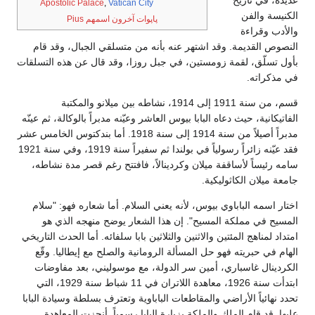
عديدة، في تاريخ
Apostolic Palace
,
Vatican City
الكنيسة والفن
پاپوات آخرون اسمهم Pius
والأدب وقراءة
النصوص القديمة. وقد اشتهر عنه بأنه من متسلقي الجبال، وقد قام
بأول تسلّق، لقمة زومستين، في جبل روزا، وقد قال عن هذه التسلقات
في مذكراته.
قسم، من سنة 1911 إلى 1914، نشاطه بين ميلانو والمكتبة
الفاتيكانية، حيث دعاه البابا بيوس العاشر وعيّنه مدبراً بالوكالة، ثم عينّه
مدبراً أصيلاً من سنة 1914 إلى سنة 1918. أما بندكتوس الخامس عشر
فقد عيّنه زائراً رسولياً في بولندا ثم سفيراً سنة 1919، وفي سنة 1921
سامه رئيساً لأساقفة ميلان وكردينالاً، فافتتح رغم قصر مدة نشاطه،
جامعة ميلان الكاثوليكية.
اختار اسمه الباباوي بيوس، لأنه يعني السلام. أما شعاره فهو: "سلام
المسيح في مملكة المسيح". إن هذا الشعار يوضح منهجه الذي هو
امتداد لمناهج المئتين والاثنين والثلاثين بابا سلفائه. أما الحدث التاريخي
الهام في حبريته فهو حل المسألة الرومانية والصلح مع إيطاليا. وقّع
الكردينال غاسباري، أمين سر الدولة، مع موسوليني، بعد مفاوضات
ابتدأت سنة 1926، معاهدة اللاتران في 11 شباط سنة 1929، التي
تحدد نهائياً الأراضي والمقاطعات الباباوية وتعترف بسلطة وسيادة البابا
عليها. قد قام الملك والملكة بزيارة البابا رسمياً. أنجزت المعاهدة