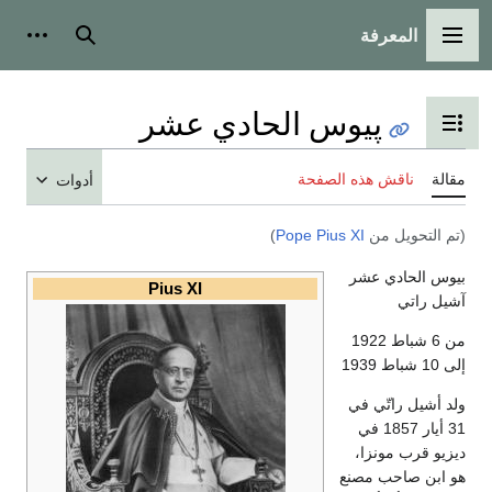
المعرفة
القائمة الرئيسية
بحث
أدوات
پيوس الحادي عشر
تبديل عرض جدول المحتويات
مقالة
ناقش هذه الصفحة
أدوات
(تم التحويل من
Pope Pius XI
)
بيوس الحادي عشر
Pius XI
آشيل راتي
من 6 شباط 1922
إلى 10 شباط 1939
ولد أشيل راتّي في
31 أيار 1857 في
ديزيو قرب مونزا،
هو ابن صاحب مصنع