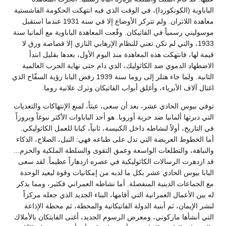
الباباوية (الكونكوردا)، في الوقت الذي فيه انتهكت الحكومة الفاشستية
معاهدة اللاتران. ولم تتركز الأوضاع إلا في سنة 1931 عندما استقبل
موسوليني رسمياً في الفاتيكان. وقّعت المعاهدة الباباوية مع ألمانيا سنة
1933، والتي لم تكن تعني للنظام الإرهابي النازي إلا قصاصة ورق لا
قيمة لها، فانتهكت هذه المعاهدة منذ اليوم الأول، بعدها بقليل ابتدأ
الاضطهاد الدموي ضد الكاثوليك، الذي دام حتى نهاية الحرب العالمية
الثانية. ولما جاء هتلر إلى روما سنة 1939 رفض البابا رؤية السفّاح الذي
اغتال آلاف الأبرياء، وأغلق أبواب الفاتيكان وترك علانية روما.
توفي بيوس الحادي عشر، بعد أن سعى، عبثاً، لمنع الإنتهاكات والتعديات
التي دبرتها ألمانيا ضد حرية أوروبا. هو أحد الباباوات الأكثر نبوغاً وبروزاً
في التاريخ، أولاً لنشاطه داخل الكنيسة، ثانياً، كبابا للعمل الكاثوليكي.
أما الخطوط العريضة التي تدل على طباعه فهي: النبل، الصلاح، الذكاء
والنباهة، والتطلعات الواسعة وعمق التقوى والسلطة الملكية والحزم...
قد ازدهرت الرسالات الكاثوليكية في عصره ازدهاراً عظيماً. لقد سعى
البابا بيوس الحادي عشر بكل ما لديه من إمكانيات وقوة ليعيد الوحدة
مع الجماعات الدينية المنفصلة. أما نشاطه العمراني فكثير، ومما يذكر
له بين الأعمال العمرانية التي أقامها، البناء الجديد الذي جعله مركزاً
لنشر الإيمان، ثم أبنية الدولة الفاتيكانية والمحطة، ثم محطة الإذاعة
التي أنشأها ماركوني، ومعرض الرسوم الجديد، أغنى الفايتكان بالأملاك