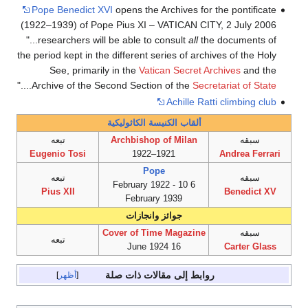
Pope Benedict XVI
opens the Archives for the pontificate
(1922–1939) of Pope Pius XI – VATICAN CITY, 2 July 2006
"...researchers will be able to consult
all
the documents of
the period kept in the different series of archives of the Holy
See, primarily in the
Vatican Secret Archives
and the
...."
Archive of the Second Section of the
Secretariat of State
Achille Ratti climbing club
ألقاب الكنيسة الكاثوليكية
سبقه
Archbishop of Milan
تبعه
Eugenio Tosi
1921–1922
Andrea Ferrari
Pope
سبقه
تبعه
6 February 1922 - 10
Pius XII
Benedict XV
February 1939
جوائز وانجازات
سبقه
Cover of Time Magazine
تبعه
16 June 1924
Carter Glass
روابط إلى مقالات ذات صلة
أظهر