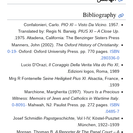
Bibliography
Confalonieri, Carlo.
PIO XI – Visto Da Vicino
. 1957.
Translated by: Regis N. Barwig.
PIUS XI – A Close Up
.
1975. Altadena, California: The Benzinger Sisters Press.
Manners, John (2002).
The Oxford History of Christianity
.
0-19-
Oxford: Oxford University Press. pp. 770 pages.
ISBN
.
280336-0
Lucio D'Orazi,
Il Coraggio Della Verita Vita do Pio XI
,
Edizioni logos, Roma, 1989.
Mrg R Fontenelle
Seine Heiligkeit Pius XI.
Alsactia, France,
1939.
Marchione, Margherita (1997).
Yours Is a Precious
Witness: Memoirs of Jews and Catholics in Wartime Italy
.
0-8091-
Mahwah, NJ: Paulist Press. pp. 272 pages.
ISBN
.
0485-7
Josef Schmidlin
Papstgeschichte,
Vol I-IV, Köstel-Pusztet
München, 1922–1939.
Morgan, Thomas B.
A Reporter At The Papal Court – A