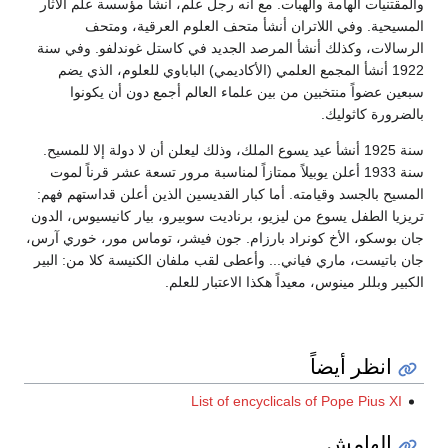
والمقتنيات الهامة والهبات. مع أنه رجل علم، أنشأ مؤسسة علم الآثار
المسيحية. وفي اللاتران أنشأ متحف العلوم العرقية، ومتحف
الرسالات، وكذلك أنشأ المرصد الجديد في كاستل غوندلفو. وفي سنة
1922 أنشأ المجمع العلمي (الأكاديمي) الباباوي للعلوم، الذي يضم
سبعين عضواً منتخبين من بين علماء العالم أجمع دون أن يكونوا
بالضرورة كاثوليك.
سنة 1925 أنشأ عيد يسوع الملك، وذلك ليعلن أن لا دولة إلا للمسيح.
سنة 1933 أعلن يوبيلاً ممتازاً لمناسبة مرور تسعة عشر قرناً لموت
المسيح بالجسد وقيامته. أما كبار القديسين الذين أعلن قداستهم فهم:
تريزيا الطفل يسوع من ليزيو، برناديت سوبيرو، بيار كانيسيوس، الدون
جان بوسكو، الأخ كونراد بارزام. جون فيشر، توماس مور، خوري آرس،
جان باتيست، ماري فياني... وأعطى لقب ملفان الكنيسة كلا من: البير
الكبير وبللر مينوس، معيداً هكذا الاعتبار للعلم.
انظر أيضاً
List of encyclicals of Pope Pius XI
الهامش