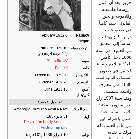
حرير. بعد أن أكمل
دروسه الفلسفية
واللاهوتية والحق
القانوني سيم كاهناً
في ميلانو حيث
6 February 1922
Papacy
درس. كان يهدف
began
أساساً إلى التعمق
انتهت بابويته
10 February 1939
في العلوم. في سنة
(17 years, 4 days)
1888 دخل كأمين
سبقه
Benedict XV
للمكتبة الإمبرواسية
خلفه
Pius XII
فحصل في غضون
التكريس
20 December 1879
السنوات التالية لسنة
الترسيم
28 October 1919
1888 على معارف
أصبح
13 June 1921
واسعة مدهشة،
كاردينال
ومنذ سنة 1907 راح
تفاصيل شخصية
يدير شؤون المكتبة
اسم الميلاد
Ambrogio Damiano Achille Ratti
الإمبرواسية، حيث
وُلِد
31 مايو 1857
حظي باحترام كبير
Desio
,
Lombardy-Venetia
,
في عالم العلماء؛ له
Austrian Empire
مؤلفات نقدية
توفي
10 فبراير 1939
(aged 81)