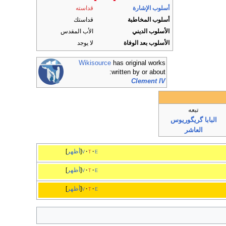
أسلوب الإشارة
قداسته
أسلوب المخاطبة
قداستك
الأسلوب الديني
الأب المقدس
الأسلوب بعد الوفاة
لا يوجد
Wikisource
has original works
written by or about:
Clement IV
تبعه
البابا گريگوريوس
العاشر
e
t
v
أظهر
e
t
v
أظهر
e
t
v
أظهر