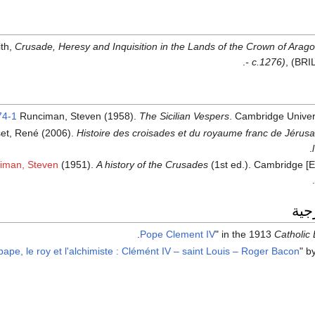
ith,
Crusade, Heresy and Inquisition in the Lands of the Crown of Arago
- c.1276)
, (BRI
74-1
Runciman, Steven (1958).
The Sicilian Vespers
. Cambridge Univer
et, René (2006).
Histoire des croisades et du royaume franc de Jérus
iman, Steven
(1951).
A history of the Crusades
(1st ed.). Cambridge [E
.
جية
.
Pope Clement IV
" in the 1913
Catholic
pape, le roy et l'alchimiste : Clémént IV – saint Louis – Roger Bacon
" b