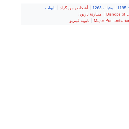
11
وفيات 1268
أشخاص من گراد
بابوات
Bishops of 
مطارنة ناربون
Major Penitentiaries
بابوية ڤيتربو