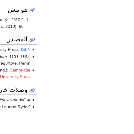
هوامش
n, (c. 1167
^
LL, 2010), 66.
المصادر
sity Press.
ISBN
alem: 1131-1187,
l'équilibre
. Perrin.
ng.]:
Cambridge
University Press
وصلات خار
 Encyclopedia
"
y Laurent Ryder
"