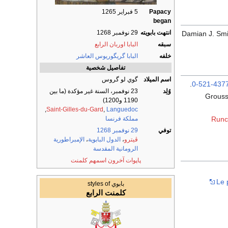
Papacy
5 فبراير 1265
began
انتهت بابويته
29 نوفمبر 1268
Damian J. Sm
سبقه
البابا اوربان الرابع
خلفه
البابا گريگوريوس العاشر
تفاصيل شخصية
اسم الميلاد
گوي لو گروس
.
0-521-437
وُلِد
23 نوفمبر، السنة غير مؤكدة (ما بين
Grouss
1190 و1200)
,
Saint-Gilles-du-Gard
,
Languedoc
Runc
مملكة فرنسا
توفي
29 نوفمبر
1268
ڤيترو
،
الدول البابوية
،
الإمبراطورية
الرومانية المقدسة
پاپوات آخرون اسمهم كلمنت
Le 
بابوي styles of
كلمنت الرابع