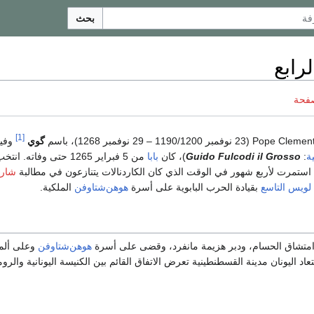
بحث
رابع
صفحة
[1]
گوي
وفيم
ة
:
Guido Fulcodi il Grosso
)، كان
بابا
من 5 فبراير 1265 حتى وفاته. انتخب في
استمرت لأربع شهور في الوقت الذي كان الكاردنالات يتنازعون في مطالبة
شارل
لويس التاسع
بقيادة الحرب البابوية على أسرة
هوهن‌شتاوفن
الملكية.
 امتشاق الحسام، ودبر هزيمة مانفرد، وقضى على أسرة
هوهن‌شتاوفن
وعلى ألما
عاد اليونان مدينة القسطنطينية تعرض الاتفاق القائم بين الكنيسة اليونانية والرو