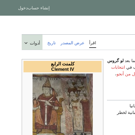
إنشاء حساب
دخول
اقرأ
عرض المصدر
تاريخ
أدوات
ا بعد
لو گروس
كلمنت الرابع
انتخابات
Clement IV
 من أنجو
،
نيا
مانية لخطر