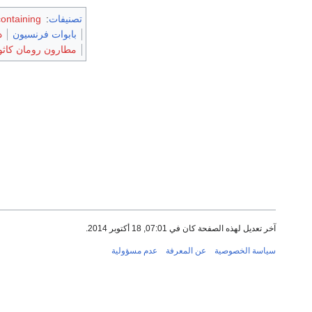
تصنيفات
:
Articles containing إ
بابوات فرنسيون
د
مطارون رومان كاثول
آخر تعديل لهذه الصفحة كان في 07:01, 18 أكتوبر 2014.
سياسة الخصوصية
عن المعرفة
عدم مسؤولية