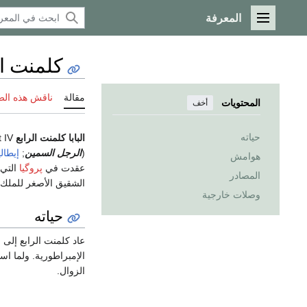
المعرفة
القائمة الرئيسية
كلمنت ال
مقالة
ناقش هذه ال
المحتويات
أخف
حياته
البابا كلمنت الرابع
Pope Clement IV (23 نوفمبر 1190/1200 – 29 نوفمبر 1268)، باسم
(
الرجل السمين
;
إيطالي
هوامش
عقدت في
پروگيا
التي 
المصادر
الشقيق الأصغر للملك
وصلات خارجية
حياته
عاد كلمنت الرابع إلى
الإمبراطورية. ولما است
الزوال.