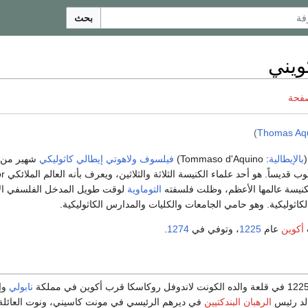
بحث
كويني
صفحة
)
Thomas Aq
بالإيطالية
: Tommaso d'Aquino)
فيلسوف
ولاهوتي
إيطالي
كاثوليكي
شهير من أ
، طُوب قديساً. 
التوماوية
لوقت طويل المدخل الفلسفي ا
لكاثوليكية. وهو حامي الجامعات والكليات والمدارس الكاثوليكية.
أكوين
عام
1225
، وتوفي في
1274
.
نابولي
وإل
الد رئيس
الرهبان البندكتيين
في ديرهم الرئيسي في مونت كاسيني، ونوت العائلة