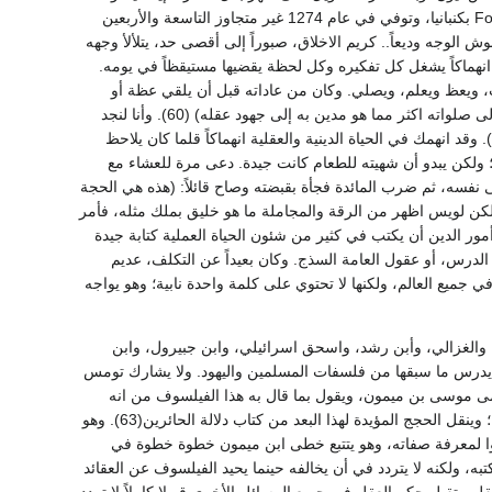
اعتراه الضعف في الطريق بين نابلي وروما فآوى إلى الفراش في دير السترسبين فسانوفاFossanuova بكنبانيا، وتوفي في عام 1274 غير متجاوز التاسعة والأربعين
لوجه وديعاً.. كريم الاخلاق، صبوراً إلى أقصى حد، يتلألأ وجهه
راء(59). وكان منهمكاً في التقى والدرس انهماكاً يشغل كل تفكيره وكل لحظة يقضيها مستيقظاً في يومه.
، ويعظ ويعلم، ويصلي. وكان من عاداته قبل أن يلقي عظة أو
محاضرة، وقبل أن يجلس للدرس أو التأليف، أن يصلي؛ وكان زملاؤه الرهبان يظنون أنه (مدين بعلمه إلى صلواته اكثر مما هو مدين به إلى جهود عقله) (60). وأنا لنجد
من حين إلى حين على هامش مخطوطاته دعوات صالحات مثل (السلام عليك يامريم Ave Maria!)(61). وقد انهمك في الحياة الدينية والعقلية انهماكاً قلما كان يلاحظ
 ولكن يبدو أن شهيته للطعام كانت جيدة. دعى مرة للعشاء مع
نفسه، ثم ضرب المائدة فجأة بقبضته وصاح قائلاً: (هذه هي الحجة
ولكن لويس اظهر من الرقة والمجاملة ما هو خليق بملك مثله، فأمر
ان بمقدور الراهب المنهمك في أمور الدين أن يكتب في كثير من شئون الحياة العملية كتابة جيدة
لدرس، أو عقول العامة السذج. وكان بعيداً عن التكلف، عديم
جميع العالم، ولكنها لا تحتوي على كلمة واحدة نابية؛ وهو يواجه
 والغزالي، وأبن رشد، واسحق اسرائيلي، وابن جبيرول، وابن
يدرس ما سبقها من فلسفات المسلمين واليهود. ولا يشارك تومس
ره لابن جبيرول، ولكنه عظيم الاجلال (للرابي ميسيز Rabbi Moyses ) كما يسمى موسى بن ميمون، ويقول بما قال به هذا الفيلسوف من انه
يمكن التوفيق بين العقل والدين، ولكنه يوافقه أيضاً على ان بعض أسرار الدين بعيدة عن متناول العقل؛ وينقل الحجج المؤيدة لهذا البعد من كتاب دلالة الحائرين(63). وهو
وا لمعرفة صفاته، وهو يتتبع خطى ابن ميمون خطوة خطوة في
، ولكنه لا يتردد في أن يخالفه حينما يحيد الفيلسوف عن العقائد
ل، يتقبل حكم العقل في جميع المسائل الأخرى قبولا كاملاً لا تردد