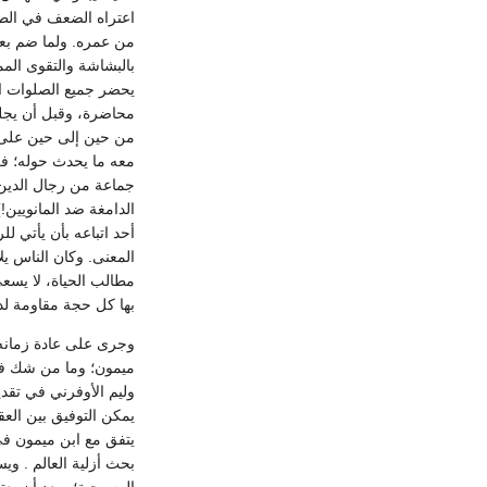
من عمره. ولما ضم بعد 
يحضر جميع الصلوات ال
معه ما يحدث حوله؛ فك
جماعة من رجال الدين 
الدامغة ضد المانويين
المعنى. وكان الناس ي
مطالب الحياة، لا يسعى
بها كل حجة مقاومة لد
وجرى على عادة زمانه 
ميمون؛ وما من شك في
يتفق مع ابن ميمون في
بحث أزلية العالم . وي
المسيحية؛ وبعد أن يعت