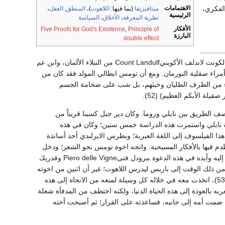
الفكري،
الاهتمامات
ميتافيزيقا
(بما فيها:
اللاهوت
)،
المنطق
,
العقل
،
الرئيسية
نظرية المعرفة
،
الأخلاق
،
السياسة
الأفكار
Five Proofs for God's Existence
,
Principle of
البارزة
double effect
كان تومس، كما كان ألبرت، من أسرة شريفة، ولكنه تخلى عن الثراء لينال جنة الخلد؛ فقد كان والده الكونت لاندلف الأكوينيCount Landulf من النبلاء الألمان، وابن عم
أمراء صقلية النورمان. ومع أن تومس ايطالي المولد فقد كان من
شيء من الظرف الطليان وخبثهم، بل شب على ضخامة الجسم
يلة الأبكم العظيم) (52).
 ثلاثة أميال من أكوينو وفي منتصف الطريق بين نابلي وروما. وكان دير جبل كسينا قريباً من
عة نابلي واستمرت هذه الدراسة خمس سنين؛ وكان في هذه
ذا الفيلسوف إلى اللغة العبرية؛ وبطرس الايرلندي أحد أساتذة
دم فيها بالأفكار المسيحية. واتجه اخوة تومس نحو الشعر؛ ودخل
أحدهم رينلدوRainaldo في بلاط فرديريك وصار فيها من الصائدين بالبزاة، وطلب إلى تومس أن ينظم إليه وأيده في هذه الدعوة ببرودل فنىPiero delle Vigne وفدريك
دعوة، انظم إلى الرهبان الدمنيكيين (1244)؛ وأرسل بعد قليل من ذلك الوقت إلى باريس ليدرس اللاهوت؛ غير أن اثنين من اخوته
اختطفاه في بداية رحلته بتحريض أمهما؛ وجيء به إلى قصر ركاسكا حيث وضع تحت الرقابة مدة عام(53)، اتخذت معه في خلاله كل وسيلة لمنعه من الاتجاه إلى هذه
ه بالعودة إلى هذه الحياة الدنيا، ولكنه اختطف من المدفأة شعلة
ليب التي كانت في الباب(54). وما لبثت شدة تقواه أن ضمت أمه إلى جانبه، فساعدته على الفرار؛ ثم أصبحت أخته