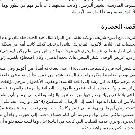
لسوف المدرسية الشهير ألبرتس، وكانت صحبتهما ذات تأثير مهم في تطور توما 
ً للمدرسية، ومتبعاً للطريقة الأرسطية.
قصة الحضارة
خصيات في البلاط الاكويني لفردريك الثاني الزنديق. كذلك كانت أمه من سلالة 
تمي الى اصل شمالي أهم ما يجري في عرقه هو الدم التيوتوني؛ ولم يكن فيه 
لرأس، عريض الوجه، أشقر الشعر، هادئاً بجده الذهني، وكان أصدقاؤه يلقبونه (ثور صق
ولقد ولد في عام 1225 بقصر أبيه في ركاسكاRoccosecca ، على بعد
ى تومس تعليمه المبكر، ولما بلغ الرابعة عشر من عمره بدأ دراسته في جام
يترجم مؤلفات ابن رشد إلى اللغة اللاتينية؛ ويعقوب الأناضولي يترجم مؤلفات ه
رسطو. وكانت هذه الجامعة تموج بالمؤثرات اليونانية والعربية، والعبرية، تصط
نفسه، ولكن تومس، بدلاً من ان يقبل ال
لقصص، واكبر الظن أنها موضوعه، أن فتاة حسناء أدخلت إلى حجرته رجاء أن تغري
ملتهبة أخرجها بها من الحجرة، وحرق علامة الص