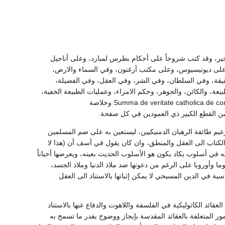
الأخير، وقد كتب شروحاً على أحكام بطرس لمبارد، وعلى أناجيل
على ديونيسيوس، وعلى مكتب أرغنون، وفي السماء والارض،
حقيقة، وفي السلطان، وفي الشر، وفي العقل، وفي الفضيلة،
ة، والكائن، والجوهر، وحكم الامراء، وعمليات الطبيعة الخفية،
وكتاب في اربعة مجلدات يسمى: خلاصة المذهب الكاثوليكي ضد الوثنيينSumma de veritate catholica de contra Gentiles (1267- 1273) وخلاصة
 إعداد خلاصة الدين الكاثوليكي ضد الوثنيين بطلب من ريمند البنيافورتيRaymond of Penafort زعيم طائفة الرهبان الدمنيكيين، ليستعين به على ضم المسلمين
الكتاب الى العقل والمنطق، وان كان يقول في أسف أن (هذا لا
قاس، ويعرض مادته في أسلوب يكاد يكون هو الأسلوب الحديث بعينه، ويعرضها أحياناً
روما وأوروبا على الرغم من دعوتها ضد ملاذ الدنيا وملاذ الجسد،
بان العقائد الأساسية في الدين المسيحي لا يمكن إثباتها بالاستناد الى العقل
ئد الكاثوليكية في الفلسفة واللاهوت والدفاع عنها بالاستناد
ور المتعلقة بالعقائد المقدسة بإيجاز ووضوح بقدر ما تسمح به