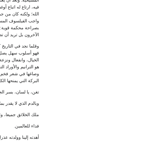
فيه، ارتاع له اتباع أ
الله؛ ولكنه كان من جم
واجب الفيلسوف المسيحي
الآخرون بل تريد أن تصل إلى حقيقة الأمور) (67). وان ك
وقلما نجد في التاريخ 
فهو أسلوب سهل يصل ا
الخيال، وانفعال ونزعة
البركة التي يمنحها ا
تغن، يا لسان، بسر ال
وبالدم الذي لا يقدر بم
ملك الخلائق جميعا، وث
فداء للعالمين.
أهدته إلينا وولدته عذ