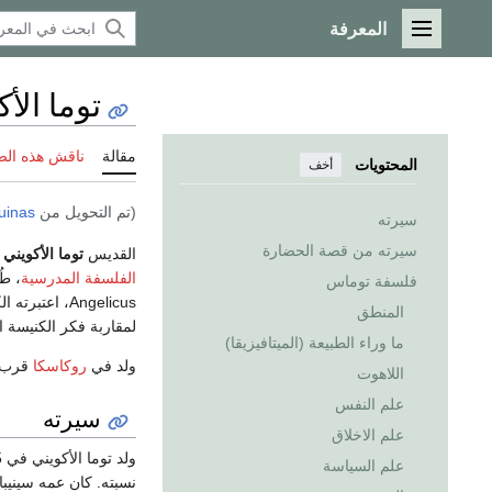
المعرفة
القائمة الرئيسية
توما الأ
مقالة
ناقش هذه ال
المحتويات
أخف
(تم التحويل من
uinas
سيرته
سيرته من قصة الحضارة
القديس
توما الأكويني
(
الفلسفة المدرسية
فلسفة توماس
Angelicus، اعتبرته الكنيسة عالمها الأعظم، وظلت فلسفته
المنطق
لمقاربة فكر الكنيسة ا
ما وراء الطبيعة (الميتافيزيقا)
ولد في
روكاسكا
قرب
اللاهوت
علم النفس
سيرته
علم الاخلاق
ولد توما الأكويني في 1225 في قلعة والده الكونت لاندوفل روكاسكا قرب أكوين في مملكة
علم السياسة
نسبته. كان عمه سينيب