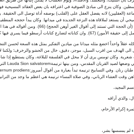
وغسطين. وكان ينزع الى مبادئ الصوفية في اعترافه بان بعض العقائد المسيحية ف
اعة (العقليين) لانه يفضل العقل على (القلب) بوصفه أداة توصل الى الحقيقة. و
 أن يستعد لملاقاة هذه النزعة الجديدة في ميدانها. وكان يبدأ حججه المنطقية 
بصراحة محكمة قوية: (أن الحجة التي تستند إ
تاباته لتضارع كتابات أرسطو فيما يسري فيها كلها من منطق.
كله عقلاً واحداً اخضع مثله ميدانا من ميادين التفكير بمثل هذه السعة لحسن ال
لى الهدف من اقرب السبل، موجز، دقيق، خال من الحشو والزخرف؛ ولكننا لا
 شعرية. وكان تومس يرى أن لا محل في الفلسفة للبلاغة، وكان يستطيع إذا شاء 
هو التراني
لكاهن وقت العشاء الرباني، وفي صلاة المساء ترنيمة هي اعظم ما وجد من الترا
جسم المجيد،
ال، والذي أراقه
مرة إكرام الأرحام،
راء لم يمسسها بشر،