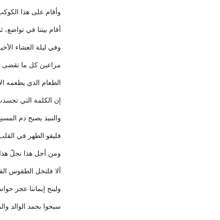
وأقام على هذا الكوكب
أقام بيننا في تواضع، ثم
وفي ليلة العشاء الأخ
مراعين كل ما تقضى ب
الطعام الذي يطعمه الا
إن الكلمة التي تجسدت
والنبيذ يصبح دم المس
فليقو الطهر في القلب 
ومن أجل هذا نجلّ هذا
ألا فلتخل الطقوس القد
ولينج إيماننا عجز حواس
سبحوا بحمد الوالد والم