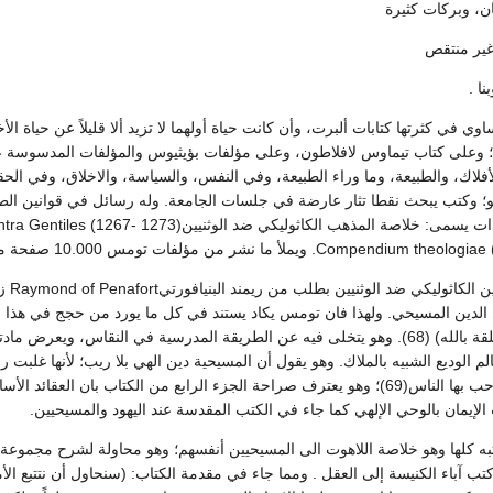
ن، وبركات كثيرة
 غير منتقص
ا .
وي في كثرتها كتابات ألبرت، وأن كانت حياة أولهما لا تزيد ألا قليلاً عن حياة 
؛ وعلى كتاب تيماوس لافلاطون، وعلى مؤلفات بؤيثيوس والمؤلفات المدسوسة 
أفلاك، والطبيعة، وما وراء الطبيعة، وفي النفس، والسياسة، والاخلاق، وفي ال
 وكتب يبحث نقطا تثار عارضة في جلسات الجامعة. وله رسائل في قوانين الطبيع
وكان
لى الدين المسيحي. ولهذا فان تومس يكاد يستند في كل ما يورد من حجج في هذا 
يكفي في الأمور المتعلقة بالله) (68). وهو يتخلى فيه عن الطريقة المدرسية في الن
عالم الوديع الشبيه بالملاك. وهو يقول أن المسيحية دين الهي بلا ريب؛ لأنها غلبت 
وهي الدعوة التي لا يرحب بها الناس(69)؛ وهو يعترف صراحة الجزء الرابع من الكتاب 
الإيمان بالوحي الإلهي كما جاء في الكتب المقدسة عند اليهود والمسيحيين.
كلها وهو خلاصة اللاهوت الى المسيحيين أنفسهم؛ وهو محاولة لشرح مجموعة العقا
ب آباء الكنيسة إلى العقل . ومما جاء في مقدمة الكتاب: (سنحاول أن نتتبع الأم