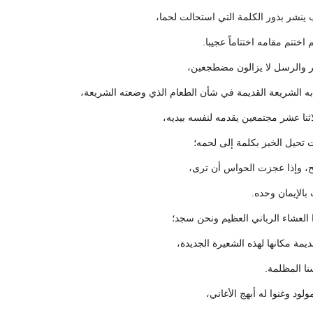
 ينشر بذور الكلمة التي استحالت لحما،
 اختتم مقامه اختتاماً عجيبا.
ير والرسل لا يزالون مضطجعين،
ه الشريعة القديمة في شأن الطعام الذي وضعته الشريعة،
ثنا عشر مجتمعين يقدمه لنفسه بيديه،
 تحيل الخبز بكلمة إلى لحمه؛
يح، وإذا عجزت الحواس أن ترى،
بالإيمان وحده.
 العشاء الرباني العظيم ونحن سجد؛
يمة مكانها لهذه الشعيرة الجديدة،
نا المظلمة.
ولود وغنوا له أبهج الأغاني،