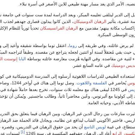
به، الأمر الذي يعد مسار مهنة طبيعي للابن الأصغر في أسرة نبلاء.
إلى الدير ليتلقى تعليمه المبكر، وبعد الدراسة لمدة ست سنوات في جامعة نا
ة عشرة، بتأثير
الرهبان الدومينيكان
، الذين كانوا يبذلون قصارى جهدهم لجذب ا
واكتساب مكانة بينهم؛ مقدمين مع
الرهبان الفرانسيسكان
تحدياً ثورياً للنظام الإ
رون الوسطى المبكرة.
قد لم يرض عائلته، وفي طريقه إلى
روما
، اعتقل توما بواسطة شقيقه وأعيد إلى وا
يث بقي مُعتقلاً لسنة أو اثنتين لجعله يتراجع عن مقصده. وطبقاً لتراجمه المب
لثنية عن مقاصده. وفي النهاية هُزمت معارضة عائلته بوساطة
البابا
إنوسنت ا
ديس دومينيك
في عامه السابع عشر.
داده الطبيعي للدراسات اللاهوتية أرسلوه إلى المدرسة الدومينيكانية في كولو
نوس
يُحاضر في
الفلسفة
واللاهوت
. وصل توما إلى هناك في أواخر 
ريس
في 1245 ليبقى هناك مع معلمه ثلاث سنوات، تخرج بعدها حاملاً شهادة في
هوت. في 1248 عاد إلى كولونيا مع ألبرتوس، وعُين محاضراً ثانياً، وطالب ماجستير. ويُمكن أن تؤخ
شاطه الأدبي، وحياته العامة.
يرت منازعات بين رجال الدين غير الرهبان، وبين الرهبان فيما يتعلق بحق التد
اريس، فاختير الأكويني الشاب ليدافع عن نظامه، ويجادل قائد الحملة ضد الرهبا
ستطاع، في غيبة
لويس التاسع
أن يحد من حقوق الرهبان في التدريس، وقصره 
[1]
ألكسندر الرابع
أعاد إلى الرهبان حقوقهم المكتسبة في سنة 1245.
لسنوات عدي