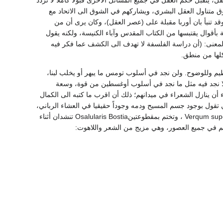
وق متناول العقل البشري، ويشاركهم في الشوق الى الاتحاد مع
قد تنبأ بان أوربا مقبلة على (عصر العقل)، وكان يرى أن من
بأقوال يقتبسها من الكتاب المقدس وآباء الكنيسة، ولكنه يقول
لى أقوال الغير أوهن الحجج) (66). ومن أقواله في هذا المعنى: (أن دراسة الفلسفة لا تهدف الى الكشف عما فكر فيه
تنظيم وللوضوح. ولن نجد في أسلوب تومس ما يبهر أو يخلب لبنا،
 نجد فيه مثل ما نجد في أسلوب أوغسطين من قوة، وسعة
أن ينازل الشعراء في ميدانهم؛ ذلك أن اقرب ما كتبه الى الكمال
م والأوراد التي وضعها لصيد القربان المقدس، ومن بينها ترنيمةLauda Sion salvatorem التي تقول بوجود جسم المسيح ودمه وجوداً حقيقيا في العشاء الرباني،
وصاغها في شعر فخم طنان رنان. وفي التسابيح ترنيمة تبدأ بعبارة من أقوال أمبروز:Verqum supernum prodiens ، وتختم بمقطوعتينOsalularis Bostia تنشدان أثناء
نيم في جميع العصور، وهي مزيج من الشعر واللاهوت: