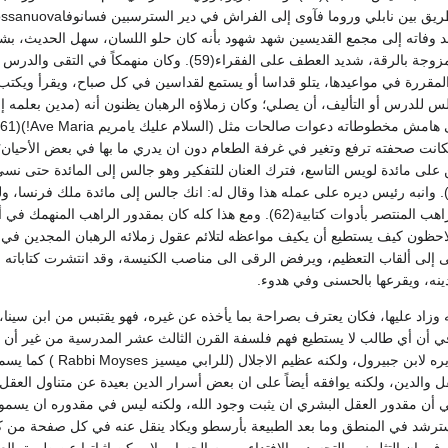
وفاته إلى مجمع القديسين شهد شهود بأنه كان حلو اللسان، سهل الحديث، بشوش ا
بالبشاشة والتقوى الممزوجة بالرقة، شديد العطف على الفق
مقررة في مواعيدها، يتلو قداسا أو يستمع لقداسين في كل صباح، ويقرأ ويكتب
انت صحفته ترفع وتغير في غرفة الطعام دون ان يدري ما بها في بعض الأحيان؛
على مائدة لويس التاسع، فترك العنان للتفكير وهو جالس إلى المائدة حتى نسى 
!). وانبه رئيس ديره على عمله هذا وقال له: انك جالس إلى مائدة ملك فرنسا، 
أحد اتباعه بأن يأتي للراهب المنتصر بأدوات كتابية(62). ومع هذا كله ك
لاحظون كيف يستطيع أن يكيف مواعظه لتلائم عقول زملائه الرهبان المجدين في ا
 إلى ألقاب التعظيم، ويرفض الرقى الى مناصب الكنيسة، وقد انتشرت كتاباته في 
ينه، ويقرعها بالحسنى وفي هدوء.
وزاد عليها، فكان يعترف بصراحة بما يأخذه عن غيره، فهو يقتبس من ابن سينا،
 أن أي طالب لا يستطيع فهم فلسفة القرن الثالث عشر المدرسية من غير أن 
وليم الأوفرني في تقدي
 أن مقدور العقل البشري ان يثبت وجود الله، ولكنه ليس في مقدوره ان يسم
سترشد في المنطق وما بعد الطبيعة بأرسطو ويكاد ينقل عنه في كل صفحة من كتبه
رف بان التثليث، والتجسد، والافتداء، ويوم الحساب لا يمكن إثباتها عن طريق العق