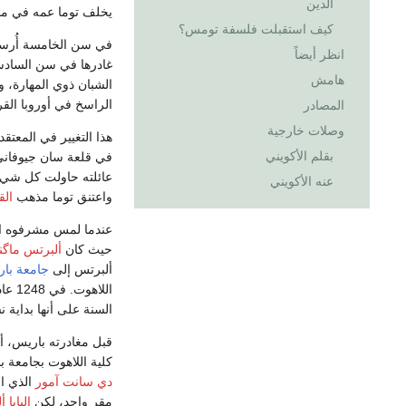
الدين
يخلف توما عمه في منص
كيف استقبلت فلسفة تومس؟
في سن الخامسة أُرسل 
انظر أيضاً
غادرها في سن السادس
هامش
الشبان ذوي المهارة، 
الراسخ في أوروبا الق
المصادر
وصلات خارجية
هذا التغيير في المعت
بقلم الأكويني
في قلعة سان جيوفاني ح
عائلته حاولت كل شيء 
عنه الأكويني
واعتنق توما مذهب
الق
عندما لمس مشرفوه استع
حيث كان
ألبرتس ماگ
ألبرتس إلى
جامعة با
اللا
السنة على أنها بداية ن
قبل مغادرته باريس، أث
كلية اللاهوت بجامعة ب
دي سانت آمور
الذي ا
مقر واحد، لكن
البابا 