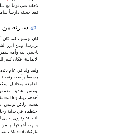
لاحقة بقي توما مع في
فقد جعلته دارساً شاملا
سيرته من 
بربرسا، ومن أبرز الش
ناحيتي أبيه وأمه ين
الالمانية، فكان كبير ا
مسقط رأسه، وفيه تلق
الجامعة ميخائيل اسكت 
تومس الشديد التحمس لأ
الناحية؛ وتروي إحدى ا
ماركتاMarcotta ، بعد أحاديث كثيرة معه، راهبة بندكتيه.