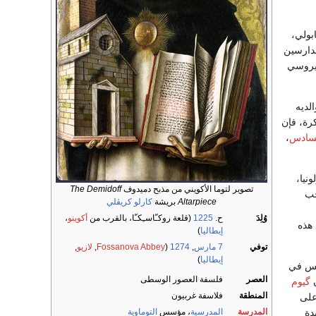
بولي،
لدارسين
كليروسي
لديه
كرة، فإن
لسادس
،
نيا،
تصوير لتوما الأكويني من مذبح دميدوف
The Demidoff
1244، وصاحب
Altarpiece
بريشة
كارلو كريڤلي
وُلِدَ
ح.
1225
(قلعة روكـّاسـِكـّا، بالقرب من
أكوينو
،
ذ هذه
إيطاليا
)
توفي
7 مارس
,
1274
(
Fossanova Abbey
,
لازيو
,
إيطاليا
)
ريس في
العصر
فلسفة العصور الوسطى
ن
گيوم
المنطقة
فلاسفة غربيون
على
المدرسة
المدرسية
، مؤسس
التوماوية
دة