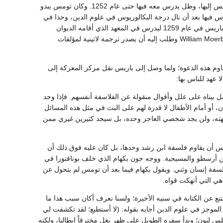
أحد معلميه في جامعة باريس (1254)، فلما نقل ألبرت إلى جامعة كولوني تبعه تومس إليها، وظل يدرس معه فيها حتى عام 1252. وكان تومس يبدو
عظمته(55). ثم عاد بعدئذ إلى باريس واخذ يدرس فيها بعد أن نال درجة البكالوريوس في علوم الدين، وحذا في
هذا الوقت حذو أستاذه فبدأ سلسلة من المؤلفات يعرف فيها فلسفة أرسطو في ثياب مسيحية. وغادر باريس في عام 1259 ليدرس في المعهد الذي أقامه الديوان
البابوي تارة في أناني وتارة في آرفيتو وطوراً في فيتربو. والتقى في الديوان البابوي بوليم موربيكWilliam Moerbeke وطلب إليه أن يصدر ترجمة لاتينية لمؤلفات
وم هذه الدعوة؛ ولما وصل إلى باريس نقل مركز المعركة إلى
بل بيناه على علل وأقوال منقولة عن الفلاسفة أنفسهم. فإذا وجد
ن، أو أمام الأطفال لا قدرة لهم على البث في مثل هذه المسائل
واجهته، ولن يجد شخصي العاجز وحده، بل سيجد كثيرين غيري ممن
يس أن يقاوم فلسفة ابن رشد وحدها، بل كان عليه فوق ذلك أن
ين أرسطو والمسيحية. ووجه جون بكهام الذي خلف بونافتورا في
فة إنسان وثني. ويقول بكهام فيما بعد أن تومس لم يتحول عن
ي، ثم امتنع عن الكتابة في سنيه الأخيرة؛ ولسنا نعرف أكان سبب هذا ما
 الموجز في علوم الدين أجابه بقوله: (لا أستطيع؛ لقد تكشفت لي
ا كتبته ليس الا هباء)(58). ودعاه جريوجوري العاشر في عام 1274 لحضور مجلس ليون؛ وبدأ سفره الطويل على ظهر بغل مخترقاً إيطاليا، ولكنه