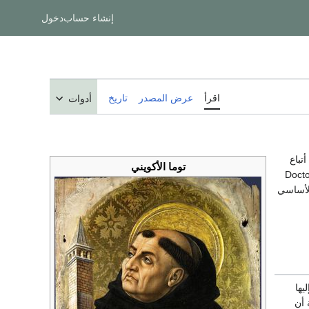
إنشاء حساب
دخول
اقرأ
عرض المصدر
تاريخ
أدوات
تباع
توما الأكويني
هو أحد علماء الكنيسة الثلاثة والثلاثين، ويعرف بأنه العالم الملائكي Doctor
لأساسي
يها
 أن