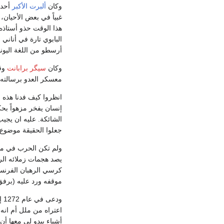
وكان
ألبرت الأكبر
أرسطو من اللغة اليونا
وكان
سيگر برابانت
وقت
معسكر العدو برسالته في وحدة العقل ضد فلس
انظروا كيف فدنا هذه ا
إنسان يفخر مزهواً بحك
الشائكة. عليه ان يجي
جعلوا الحقيقة موضوع د
ولم تكن الحرب في ميد
يصد هجمات زملائه الر
كرسي الرهبان الفرنس
موقفه ورد عليه (برفق وتواضع عظيمين)(57). وربما كانت هذه السن
ود
اعتراه من ملل أم انه 