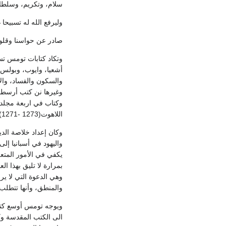
سلام، وتكريم، وسلطا
وليرفع الله له تسبيحا
صادر عن حواسنا وقلوبن
وتكاد كتابات تومس تسا
أشعيا، وايوب، وبولس
والسكون والفساد، وال
وغيرها نن كتب أرسطو؛
اللاهوتCompendium theologiae (1271- 1273). ويملأ ما نشر من مؤلفات تومس 10.000 صفحة من القطع الكبير ذي العمودين في كل صفحة.
واليهود في أسبانيا إ
بمرارة لا تليق بهذا ال
والمنطق، وأنها تتطلب 
ويوجه تومس أوسع كتبه 
الى الكتب المقدسة وكت