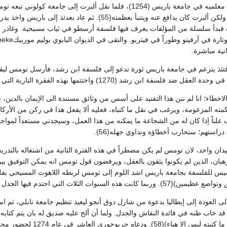
غبياً في بعض الأحيان، ولكن ألبرت كان يدافع عنه ويتنبأ ب
نية مباشرة.
ئذ يتزعم في جامعة باريس ثورة تدعو إلى فلسفة ابن رشد، فأرسل تومس ليقا
فة ابن رشد (1270) واختتمها بهذه الفقرة النارية التي لا عهد للناس بها:
لاخطاء؛ انا لم نبن هذا التفنيد على أسس من وثائق مستندة الى الإيمان بالدين، 
مته المزعومة، ويرغب في نقل ما كتباه، فعليه ألا يفعل هذا في ركن من الأركا
ب علناً إذا كان له من الشجاعة ما يمكنه من هذا العمل، وسيجدني مستعداً لم
راستهم؛ سنحارب أخطاؤه ونداوي جهله(56).
ان واحد، لان تومس لم يكن مضطراً في هذه الفترة الثانية من اشتغاله بالتدر
هبان، الذين لم يكونوا يثقون بالعقل، ويرفضون قول تومس انه يمكن التوفيق ب
يس للفلسفة بجامعة باريس اشد اللوم إلى تومس لربطه اللاهوت المسيحي بفلس
وات الثلاث التي احتدم فيها الجدل هي التي أنهكت قواه.
عى في عام 1272 إلى العودة إلى إيطاليا بدعوة من شارل دوق أنجو ليعيد تنظيم جامعة نابل
قد خاب ظنه في فائدة النقاش والجدل. ولما أن ألح عليه صديق له بان يتم كتابه
أشياء يبدو لي معها أن م